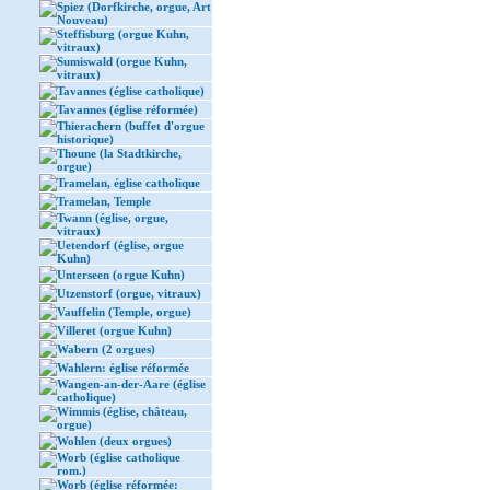
Spiez (Dorfkirche, orgue, Art
Nouveau)
Steffisburg (orgue Kuhn,
vitraux)
Sumiswald (orgue Kuhn,
vitraux)
Tavannes (église catholique)
Tavannes (église réformée)
Thierachern (buffet d'orgue
historique)
Thoune (la Stadtkirche,
orgue)
Tramelan, église catholique
Tramelan, Temple
Twann (église, orgue,
vitraux)
Uetendorf (église, orgue
Kuhn)
Unterseen (orgue Kuhn)
Utzenstorf (orgue, vitraux)
Vauffelin (Temple, orgue)
Villeret (orgue Kuhn)
Wabern (2 orgues)
Wahlern: église réformée
Wangen-an-der-Aare (église
catholique)
Wimmis (église, château,
orgue)
Wohlen (deux orgues)
Worb (église catholique
rom.)
Worb (église réformée: