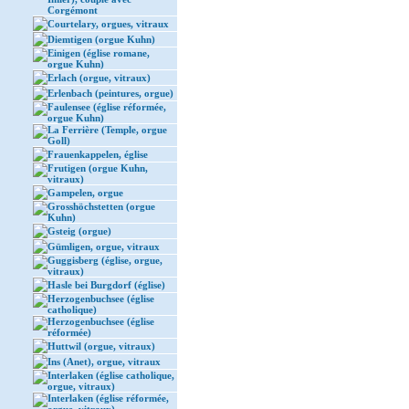
Corgémont
Courtelary, orgues, vitraux
Diemtigen (orgue Kuhn)
Einigen (église romane,
orgue Kuhn)
Erlach (orgue, vitraux)
Erlenbach (peintures, orgue)
Faulensee (église réformée,
orgue Kuhn)
La Ferrière (Temple, orgue
Goll)
Frauenkappelen, église
Frutigen (orgue Kuhn,
vitraux)
Gampelen, orgue
Grosshöchstetten (orgue
Kuhn)
Gsteig (orgue)
Gümligen, orgue, vitraux
Guggisberg (église, orgue,
vitraux)
Hasle bei Burgdorf (église)
Herzogenbuchsee (église
catholique)
Herzogenbuchsee (église
réformée)
Huttwil (orgue, vitraux)
Ins (Anet), orgue, vitraux
Interlaken (église catholique,
orgue, vitraux)
Interlaken (église réformée,