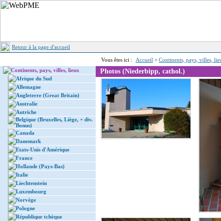
Retour à la page d'accueil
Vous êtes ici :
Accueil
>
Continents, pays, villes, li
Continents, pays, villes, lieux
Photos (Niederbipp, cathol.)
Afrique du Sud
Allemagne
Angleterre (Great Britain)
Australie
Autriche
Belgique (Bruxelles, Liège, + div.
Bonus)
Canada
Danemark
Etats-Unis d'Amérique
France
Hollande (Pays-Bas)
Italie
Liechtenstein
Luxembourg
Norvège
Pologne
République tchèque