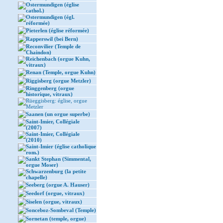
Ostermundigen (église
cathol.)
Ostermundigen (égl.
réformée)
Pieterlen (église réformée)
Rapperswil (bei Bern)
Reconvilier (Temple de
Chaindon)
Reichenbach (orgue Kuhn,
vitraux)
Renan (Temple, orgue Kuhn)
Riggisberg (orgue Metzler)
Ringgenberg (orgue
historique, vitraux)
Rüeggisberg: église, orgue
Metzler
Saanen (un orgue superbe)
Saint-Imier, Collégiale
(2007)
Saint-Imier, Collégiale
(2010)
Saint-Imier (église catholique
rom.)
Sankt Stephan (Simmental,
orgue Moser)
Schwarzenburg (la petite
chapelle)
Seeberg (orgue A. Hauser)
Seedorf (orgue, vitraux)
Siselen (orgue, vitraux)
Sonceboz-Sombeval (Temple)
Sornetan (temple, orgue)