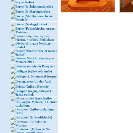
orgue Kuhn)
Berne (la Johanneskirche)
Berne (la Marienkirche)
Berne (Matthäuskirche in
Rossfeld)
Berne (Nydeggkirche)
Berne (Pauluskirche: orgue
Metzler)
Berne-périphérie: églises
réform. + cathol. Bethlehem
Bévilard (orgue Neidhart-
Lhôte)
Bienne (Stadtkirche et autres
églises)
Bienne: Stadtkirche, orgue
Metzler 2011
Bienne: temple du Pasquart
Bolligen (église réformée)
Boltigen i. Simmental (orgue)
Bremgarten (an der Aar)
Brienz (église réformée)
Bümpliz (orgue, vitraux) +
église cathol.
Büren an der Aare (église
réf., orgue Metzler) + Centre
catholique
Burgdorf (église catholique
rom.)
Burgdorf (la Stadtkirche)
Cormoret: Le Salon de
Musique
Cortébert (Vallon de St-
Imier), couplé avec