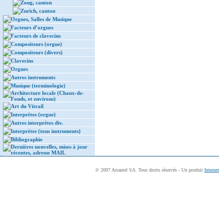
Zoug, canton
Zurich, canton
Orgues, Salles de Musique
Facteurs d’orgues
Facteurs de clavecins
Compositeurs (orgue)
Compositeurs (divers)
Clavecins
Orgues
Autres instruments
Musique (terminologie)
Architecture locale (Chaux-de-
Fonds, et environs)
Art du Vitrail
Interprètes (orgue)
Autres interprètes div.
Interprètes (tous instruments)
Bibliographie
Dernières nouvelles, mises à jour
récentes, adresse MAIL
© 2007 Arcantel SA. Tous droits réservés - Un produit
Interne