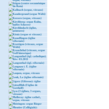
orgue, vitraux)
Ittigen (centre oecuménique
du Rain)
Kallnach (orgue, vitraux)
Kandergrund (orgue Wälti)
Kerzers (orgue, vitraux)
Kirchberg: orgue Kuhn,
buffet Scherrer
Kirchlindach (église,
peintures)
Köniz (orgue et vitraux)
Konolfingen (église
réformée)
Krattigen (vitraux, orgue
Wälti)
Krauchthal (vitraux, orgue
Goll historique)
Langenthal (égl. catholique).
Rév: 03.2011
Langenthal (égl. réformée)
Langnau i. E. (église
réformée)
Laupen, orgue, vitraux
Lenk, La (église réformée)
Ligerz (Gléresse): église
Lützelflüh (l'église de
Gotthelf)
Lyss (3 églises, 3 orgues,
vitraux)
Malleray: église cathol.,
orgue, vitraux
Meiringen: orgue Rieger
Moutier (Collégiale):