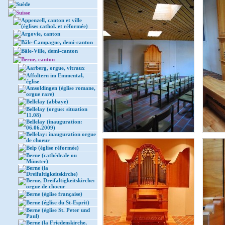
Suède
Suisse
Appenzell, canton et ville
(églises cathol. et réformée)
Argovie, canton
Bâle-Campagne, demi-canton
Bâle-Ville, demi-canton
Berne, canton
Aarberg, orgue, vitraux
Affoltern im Emmental,
église
Amsoldingen (église romane,
orgue rare)
Bellelay (abbaye)
Bellelay (orgue: situation
11.08)
Bellelay (inauguration:
06.06.2009)
Bellelay: inauguration orgue
de choeur
Belp (église réformée)
Berne (cathédrale ou
Münster)
Berne (la
Dreifaltigkeitskirche)
Berne, Dreifaltigkeitskirche:
orgue de choeur
Berne (église française)
Berne (église du St-Esprit)
Berne (église St. Peter und
Paul)
Berne (la Friedenskirche,