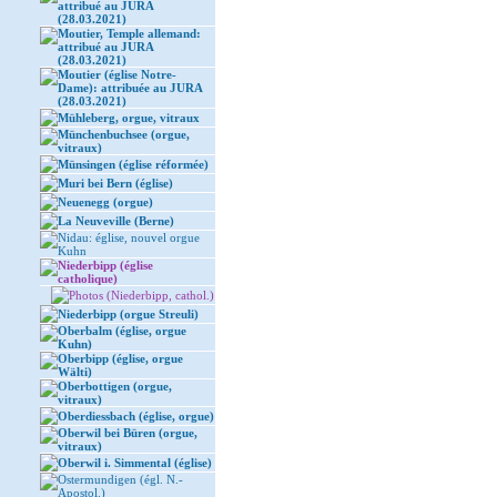
attribué au JURA
(28.03.2021)
Moutier, Temple allemand:
attribué au JURA
(28.03.2021)
Moutier (église Notre-
Dame): attribuée au JURA
(28.03.2021)
Mühleberg, orgue, vitraux
Münchenbuchsee (orgue,
vitraux)
Münsingen (église réformée)
Muri bei Bern (église)
Neuenegg (orgue)
La Neuveville (Berne)
Nidau: église, nouvel orgue
Kuhn
Niederbipp (église
catholique)
Photos (Niederbipp, cathol.)
Niederbipp (orgue Streuli)
Oberbalm (église, orgue
Kuhn)
Oberbipp (église, orgue
Wälti)
Oberbottigen (orgue,
vitraux)
Oberdiessbach (église, orgue)
Oberwil bei Büren (orgue,
vitraux)
Oberwil i. Simmental (église)
Ostermundigen (égl. N.-
Apostol.)