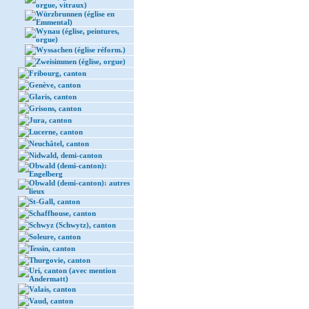
orgue, vitraux)
Würzbrunnen (église en
Emmental)
Wynau (église, peintures,
orgue)
Wyssachen (église réform.)
Zweisimmen (église, orgue)
Fribourg, canton
Genève, canton
Glaris, canton
Grisons, canton
Jura, canton
Lucerne, canton
Neuchâtel, canton
Nidwald, demi-canton
Obwald (demi-canton):
Engelberg
Obwald (demi-canton): autres
lieux
St-Gall, canton
Schaffhouse, canton
Schwyz (Schwytz), canton
Soleure, canton
Tessin, canton
Thurgovie, canton
Uri, canton (avec mention
Andermatt)
Valais, canton
Vaud, canton