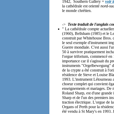
1942, Southern Gallery =
voir i
la cathédrale est orienté
nord-su
le monde chrétien.
->
Texte traduit de l'anglais c
" La cathédrale compte actuelle
(1960), Bellsham (1985) et le Le
construit par Whitehouse Bros. de
le seul exemple d'instrument imp
Guerre mondiale. C'est aussi l'u
50 à survivre pratiquement inch
l'orgue triforium, commencé en 
importance car il s'agissait du p
instruments "Orgelbewegung" du p
de la crypte a été construit à l'
résidence de Steve et Louise Bl
1993. L'instrument Létourneau a
choeur complet qui convient égal
enseignements et mariages. De 
Roland Sharp, est d'une grande i
Sharp et de l'un des premiers i
traction électrique. L'orgue de la
Organs of Perth pour la résiden
été vendu à St Mary's en 1993. J