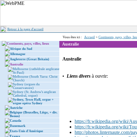
Retour à la page d'accueil
Vous êtes ici :
Accueil
>
Continents, pays, villes, li
Continents, pays, villes, lieux
Australie
Afrique du Sud
Allemagne
Australie
Angleterre (Great Britain)
Australie
Melbourne (cathédrale anglicane
St-Paul)
•
Liens divers
à ouvrir:
Melbourne (South Yarra: Christ
Church)
Sydney (orgues du
Conservatoire)
Sydney (St. Andrew's anglican
Cathedral, orgue)
Sydney, Town Hall, orgue +
orgue opéra Sydney
Autriche
Belgique (Bruxelles, Liège, + div.
Bonus)
Canada
https://fr.wikipedia.org/wiki/Aus
Danemark
https://fr.wikipedia.org/wiki/To
Etats-Unis d'Amérique
http://photos.linternaute.com/pay
France