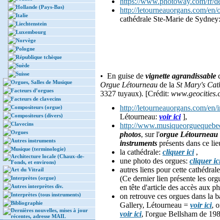
https://www.photoway.com/fr/
Hollande (Pays-Bas)
http://letourneauorgans.com/en
Italie
cathédrale Ste-Marie de Sydney:
Liechtenstein
Luxembourg
Norvège
Pologne
République tchèque
Suède
Suisse
• En guise de
vignette agrandissable
Orgues, Salles de Musique
Orgue Létourneau
de la
St Mary's Cat
Facteurs d’orgues
3327 tuyaux). [Crédit:
www.geocities
Facteurs de clavecins
http://letourneauorgans.com/en/
Compositeurs (orgue)
Compositeurs (divers)
Létourneau:
voir ici
],
Clavecins
http://www.musiqueorguequebec.
Orgues
photos
, sur l'
orgue Létourneau
Autres instruments
instruments
présents dans ce lie
Musique (terminologie)
la cathédrale:
cliquer ici
,
Architecture locale (Chaux-de-
une photo des orgues:
cliquer ic
Fonds, et environs)
autres liens pour cette cathédral
Art du Vitrail
(Ce dernier lien présente les org
Interprètes (orgue)
Autres interprètes div.
en tête d'article des accès aux p
Interprètes (tous instruments)
on retrouve ces orgues dans la 
Bibliographie
Gallery, Létourneau =
voir ici
, 
Dernières nouvelles, mises à jour
voir ici
, l'orgue Bellsham de 19
récentes, adresse MAIL