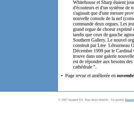
Whitehouse et Sharp étaient joué
d'écouteurs et d'un système de m
s'agissait que d'une mesure provis
nouvelle console de la nef (cons
commande deux orgues. Les jeux 
grand orgue de choeur exprimé da
tandis que ceux de gauche agiss
Southern Gallery. Le nouvel orgu
construit par Ltee Létourneau O
Décembre 1999 par le Cardinal C
trouve dans une galerie nouvellem
est de répondre aux besoins des d
cathédrale ".
• Page revue et améliorée en
novembr
© 2007 Arcantel SA. Tous droits réservés - Un produit
Interne