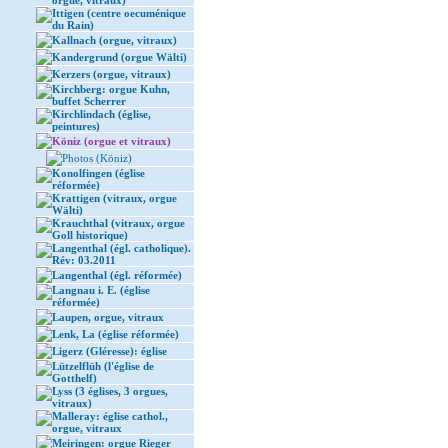
orgue, vitraux)
Ittigen (centre oecuménique
du Rain)
Kallnach (orgue, vitraux)
Kandergrund (orgue Wälti)
Kerzers (orgue, vitraux)
Kirchberg: orgue Kuhn,
buffet Scherrer
Kirchlindach (église,
peintures)
Köniz (orgue et vitraux)
Photos (Köniz)
Konolfingen (église
réformée)
Krattigen (vitraux, orgue
Wälti)
Krauchthal (vitraux, orgue
Goll historique)
Langenthal (égl. catholique).
Rév: 03.2011
Langenthal (égl. réformée)
Langnau i. E. (église
réformée)
Laupen, orgue, vitraux
Lenk, La (église réformée)
Ligerz (Gléresse): église
Lützelflüh (l'église de
Gotthelf)
Lyss (3 églises, 3 orgues,
vitraux)
Malleray: église cathol.,
orgue, vitraux
Meiringen: orgue Rieger