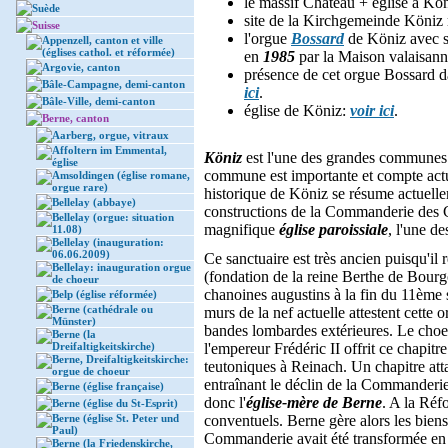
le massif Château + église à Kön
Suède
site de la Kirchgemeinde Köniz 
Suisse
l'orgue
Bossard
de Köniz avec so
Appenzell, canton et ville
(églises cathol. et réformée)
en
1985
par la Maison valaisan
Argovie, canton
présence de cet orgue Bossard d
Bâle-Campagne, demi-canton
ici
.
Bâle-Ville, demi-canton
église de Köniz:
voir ici
.
Berne, canton
Aarberg, orgue, vitraux
Affoltern im Emmental,
Köniz
est l'une des grandes commune
église
commune est importante et compte actu
Amsoldingen (église romane,
orgue rare)
historique de Köniz se résume actuell
Bellelay (abbaye)
constructions de la Commanderie des Ch
Bellelay (orgue: situation
magnifique
église paroissiale
, l'une de
11.08)
Bellelay (inauguration:
06.06.2009)
Ce sanctuaire est très ancien puisqu'il
Bellelay: inauguration orgue
(fondation de la reine Berthe de Bourg
de choeur
chanoines augustins à la fin du 11ème s
Belp (église réformée)
Berne (cathédrale ou
murs de la nef actuelle attestent cette o
Münster)
bandes lombardes extérieures. Le choeu
Berne (la
Dreifaltigkeitskirche)
l'empereur Frédéric II offrit ce chapi
Berne, Dreifaltigkeitskirche:
teutoniques à Reinach. Un chapitre att
orgue de choeur
entraînant le déclin de la Commanderie
Berne (église française)
donc l'
église-mère de Berne
. A la Réf
Berne (église du St-Esprit)
Berne (église St. Peter und
conventuels. Berne gère alors les biens
Paul)
Commanderie avait été transformée en 
Berne (la Friedenskirche,