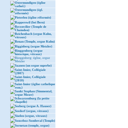
Ostermundigen (église
cathol.)
Ostermundigen (égl.
réformée)
Pieterlen (église réformée)
Rapperswil (bei Bern)
Reconvilier (Temple de
Chaindon)
Reichenbach (orgue Kuhn,
vitraux)
Renan (Temple, orgue Kuhn)
Riggisberg (orgue Metzler)
Ringgenberg (orgue
historique, vitraux)
Rüeggisberg: église, orgue
Metzler
Saanen (un orgue superbe)
Saint-Imier, Collégiale
(2007)
Saint-Imier, Collégiale
(2010)
Saint-Imier (église catholique
rom.)
Sankt Stephan (Simmental,
orgue Moser)
Schwarzenburg (la petite
chapelle)
Seeberg (orgue A. Hauser)
Seedorf (orgue, vitraux)
Siselen (orgue, vitraux)
Sonceboz-Sombeval (Temple)
Sornetan (temple, orgue)