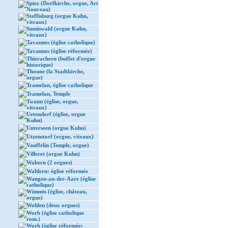
Spiez (Dorfkirche, orgue, Art
Nouveau)
Steffisburg (orgue Kuhn,
vitraux)
Sumiswald (orgue Kuhn,
vitraux)
Tavannes (église catholique)
Tavannes (église réformée)
Thierachern (buffet d'orgue
historique)
Thoune (la Stadtkirche,
orgue)
Tramelan, église catholique
Tramelan, Temple
Twann (église, orgue,
vitraux)
Uetendorf (église, orgue
Kuhn)
Unterseen (orgue Kuhn)
Utzenstorf (orgue, vitraux)
Vauffelin (Temple, orgue)
Villeret (orgue Kuhn)
Wabern (2 orgues)
Wahlern: église réformée
Wangen-an-der-Aare (église
catholique)
Wimmis (église, château,
orgue)
Wohlen (deux orgues)
Worb (église catholique
rom.)
Worb (église réformée: