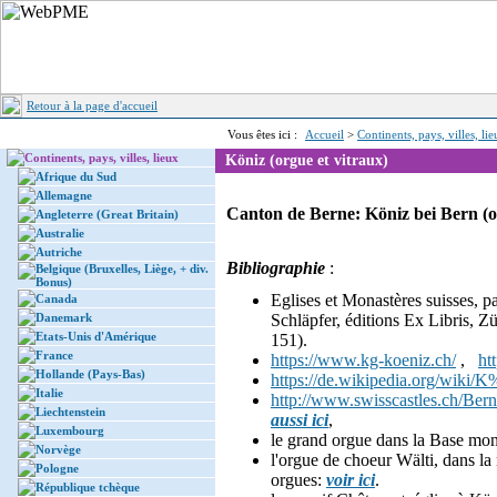
Retour à la page d'accueil
Vous êtes ici :
Accueil
>
Continents, pays, villes, li
Continents, pays, villes, lieux
Köniz (orgue et vitraux)
Afrique du Sud
Allemagne
Canton de Berne: Köniz bei Bern (o
Angleterre (Great Britain)
Australie
Autriche
Bibliographie
:
Belgique (Bruxelles, Liège, + div.
Bonus)
Eglises et Monastères suisses, p
Canada
Danemark
Schläpfer, éditions Ex Libris, Z
Etats-Unis d'Amérique
151).
France
https://www.kg-koeniz.ch/
,
ht
Hollande (Pays-Bas)
https://de.wikipedia.org/wiki
Italie
http://www.swisscastles.ch/Bern
Liechtenstein
aussi ici
,
Luxembourg
le grand orgue dans la Base mon
Norvège
l'orgue de choeur Wälti, dans 
Pologne
orgues:
voir ici
.
République tchèque