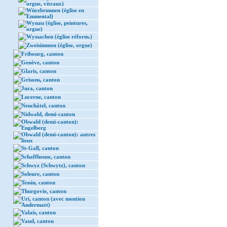
orgue, vitraux)
Würzbrunnen (église en
Emmental)
Wynau (église, peintures,
orgue)
Wyssachen (église réform.)
Zweisimmen (église, orgue)
Fribourg, canton
Genève, canton
Glaris, canton
Grisons, canton
Jura, canton
Lucerne, canton
Neuchâtel, canton
Nidwald, demi-canton
Obwald (demi-canton):
Engelberg
Obwald (demi-canton): autres
lieux
St-Gall, canton
Schaffhouse, canton
Schwyz (Schwytz), canton
Soleure, canton
Tessin, canton
Thurgovie, canton
Uri, canton (avec mention
Andermatt)
Valais, canton
Vaud, canton