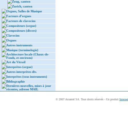
Zoug, canton
Zurich, canton
Orgues, Salles de Musique
Facteurs d’orgues
Facteurs de clavecins
Compositeurs (orgue)
Compositeurs (divers)
Clavecins
Orgues
Autres instruments
Musique (terminologie)
Architecture locale (Chaux-de-
Fonds, et environs)
Art du Vitrail
Interprètes (orgue)
Autres interprètes div.
Interprètes (tous instruments)
Bibliographie
Dernières nouvelles, mises à jour
récentes, adresse MAIL
© 2007 Arcantel SA. Tous droits réservés - Un produit
Interne