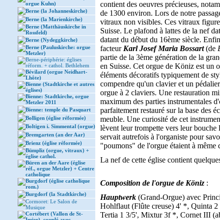
contient des oeuvres précieuses, notam
orgue Kuhn)
Berne (la Johanneskirche)
de 1300 environ. Lors de notre passage,
Berne (la Marienkirche)
vitraux non visibles. Ces vitraux figu
Berne (Matthäuskirche in
Suisse. Le plafond à lattes de la nef d
Rossfeld)
datant du début du 16ème siècle. Enfin 
Berne (Nydeggkirche)
Berne (Pauluskirche: orgue
facteur
Karl Josef Maria Bossart
(de
Metzler)
partie de la 3ème génération de la gran
Berne-périphérie: églises
en Suisse. Cet orgue de Köniz est un o
réform. + cathol. Bethlehem
Bévilard (orgue Neidhart-
éléments décoratifs typiquement de styl
Lhôte)
compendre qu'un clavier et un pédalier.
Bienne (Stadtkirche et autres
églises)
orgue à 2 claviers. Une restauration m
Bienne: Stadtkirche, orgue
maximum des parties instrumentales d'o
Metzler 2011
parfaitement restauré sur la base des éc
Bienne: temple du Pasquart
Bolligen (église réformée)
meuble. Une curiosité de cet instrument
Boltigen i. Simmental (orgue)
lèvent leur trompette vers leur bouche l
Bremgarten (an der Aar)
servait autrefois à l'organiste pour savoir
Brienz (église réformée)
"poumons" de l'orgue étaient à même d'
Bümpliz (orgue, vitraux) +
église cathol.
La nef de cette église contient quelques
Büren an der Aare (église
réf., orgue Metzler) + Centre
catholique
Burgdorf (église catholique
Composition de l'orgue de Köniz
:
rom.)
Burgdorf (la Stadtkirche)
Hauptwerk
(Grand-Orgue) avec Principa
Cormoret: Le Salon de
Hohlflaut (Flûte creuse) 4' *, Quinta 2 
Musique
Cortébert (Vallon de St-
Tertia 1 3/5', Mixtur 3f *, Cornet III (ab
Imier), couplé avec