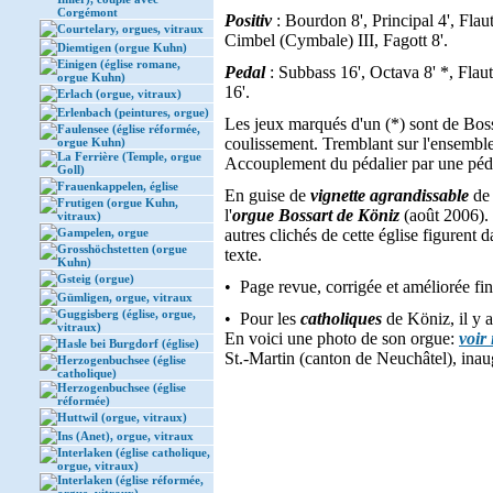
Corgémont
Positiv
: Bourdon 8', Principal 4', Flaut
Courtelary, orgues, vitraux
Cimbel (Cymbale) III, Fagott 8'.
Diemtigen (orgue Kuhn)
Einigen (église romane,
Pedal
: Subbass 16', Octava 8' *, Flau
orgue Kuhn)
16'.
Erlach (orgue, vitraux)
Erlenbach (peintures, orgue)
Les jeux marqués d'un (*) sont de Bos
Faulensee (église réformée,
coulissement. Tremblant sur l'ensemble
orgue Kuhn)
La Ferrière (Temple, orgue
Accouplement du pédalier par une péd
Goll)
Frauenkappelen, église
En guise de
vignette agrandissable
de 
Frutigen (orgue Kuhn,
l'
orgue Bossart de Köniz
(août 2006). 
vitraux)
Gampelen, orgue
autres clichés de cette église figurent d
Grosshöchstetten (orgue
texte.
Kuhn)
Gsteig (orgue)
• Page revue, corrigée et améliorée fi
Gümligen, orgue, vitraux
Guggisberg (église, orgue,
• Pour les
catholiques
de Köniz, il y a
vitraux)
En voici une photo de son orgue:
voir 
Hasle bei Burgdorf (église)
St.-Martin (canton de Neuchâtel), ina
Herzogenbuchsee (église
catholique)
Herzogenbuchsee (église
réformée)
Huttwil (orgue, vitraux)
Ins (Anet), orgue, vitraux
Interlaken (église catholique,
orgue, vitraux)
Interlaken (église réformée,