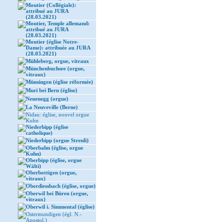
Moutier (Collégiale):
attribué au JURA
(28.03.2021)
Moutier, Temple allemand:
attribué au JURA
(28.03.2021)
Moutier (église Notre-
Dame): attribuée au JURA
(28.03.2021)
Mühleberg, orgue, vitraux
Münchenbuchsee (orgue,
vitraux)
Münsingen (église réformée)
Muri bei Bern (église)
Neuenegg (orgue)
La Neuveville (Berne)
Nidau: église, nouvel orgue
Kuhn
Niederbipp (église
catholique)
Niederbipp (orgue Streuli)
Oberbalm (église, orgue
Kuhn)
Oberbipp (église, orgue
Wälti)
Oberbottigen (orgue,
vitraux)
Oberdiessbach (église, orgue)
Oberwil bei Büren (orgue,
vitraux)
Oberwil i. Simmental (église)
Ostermundigen (égl. N.-
Apostol.)