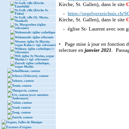
St-Gall, ville (Kirche
Kirche, St. Gallen), dans le site
O
Linsebühl)
St-Gall, ville (Kirche St.
-
https://orgelverzeichnis.ch/
Fiden)
St-Gall, ville (St. Maria,
Kirche, St. Gallen), dans le site
O
Neudorf)
St. Margrethen (église
- église St- Laurent avec son gr
réformée)
Walenstadt: église catholique
Walenstadt: église réformée
Weesen: église St-Martin,
• Page mise à jour en fonction 
orgue Kuhn (+ égl. réformée)
Widnau: église catholique (+
relecture en
janvier 2021
. Passa
réformée)
Wil: église St-Nicolas, orgue
Mathis (+ égl. réformée)
Zuzwil: église catholique,
orgue Mathis
Schaffhouse, canton
Schwyz (Schwytz), canton
Soleure, canton
Tessin, canton
Thurgovie, canton
Uri, canton (avec mention
Andermatt)
Valais, canton
Vaud, canton
Zoug, canton
Zurich, canton
Orgues, Salles de Musique
Facteurs d’orgues