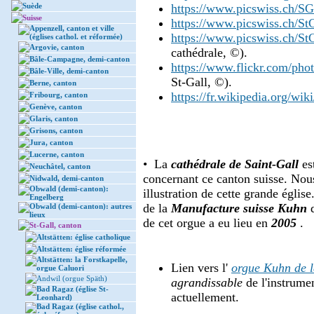
Suède
https://www.picswiss.ch/S
Suisse
https://www.picswiss.ch/St
Appenzell, canton et ville
https://www.picswiss.ch/St
(églises cathol. et réformée)
Argovie, canton
cathédrale, ©).
Bâle-Campagne, demi-canton
https://www.flickr.com/p
Bâle-Ville, demi-canton
St-Gall, ©).
Berne, canton
https://fr.wikipedia.org/wik
Fribourg, canton
Genève, canton
Glaris, canton
Grisons, canton
Jura, canton
Lucerne, canton
• La
cathédrale de Saint-Gall
es
Neuchâtel, canton
concernant ce canton suisse. Nou
Nidwald, demi-canton
Obwald (demi-canton):
illustration de cette grande églis
Engelberg
de la
Manufacture suisse Kuhn
Obwald (demi-canton): autres
lieux
de cet orgue a eu lieu en
2005
.
St-Gall, canton
Altstätten: église catholique
Altstätten: église réformée
Altstätten: la Forstkapelle,
Lien vers l'
orgue Kuhn de l
orgue Caluori
Andwil (orgue Späth)
agrandissable
de l'instrume
Bad Ragaz (église St-
actuellement.
Leonhard)
Bad Ragaz (église cathol.,