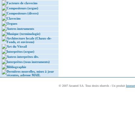
Facteurs de clavecins
Compositeurs (orgue)
Compositeurs (divers)
Clavecins
Orgues
Autres instruments
Musique (terminologie)
Architecture locale (Chaux-de-
Fonds, et environs)
Art du Vitrail
Interprètes (orgue)
Autres interprètes div.
Interprètes (tous instruments)
Bibliographie
Dernières nouvelles, mises à jour
récentes, adresse MAIL
© 2007 Arcantel SA. Tous droits réservés - Un produit
Interne