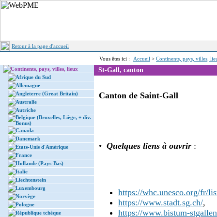
Retour à la page d'accueil
Vous êtes ici :
Accueil
>
Continents, pays, villes, li
Continents, pays, villes, lieux
St-Gall, canton
Afrique du Sud
Allemagne
Angleterre (Great Britain)
Canton de Saint-Gall
Australie
Autriche
Belgique (Bruxelles, Liège, + div.
Bonus)
Canada
Danemark
•
Quelques liens à ouvrir
:
Etats-Unis d'Amérique
France
Hollande (Pays-Bas)
Italie
Liechtenstein
Luxembourg
https://whc.unesco.org/fr/lis
Norvège
https://www.stadt.sg.ch/
,
Pologne
https://www.bistum-stgallen
République tchèque