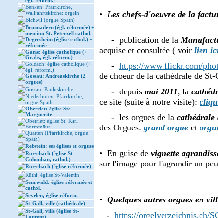
égl. réform.)
Benken: Pfarrkirche,
•
Les chefs-d'oeuvre de la factu
Wallfahrtskirche: orgeln
Bichwil (orgue Späth)
Brunnadern (égl. réformée) +
mention St. Peterzell cathol.
- publication de la
Manufact
Degersheim (église cathol.) +
réformée
acquise et consultée ( voir
lien ic
Gams: église catholique (+
Grabs, égl. réform.)
Goldach: église catholique (+
-
https://www.flickr.com/p
égl. réform.)
de choeur de la cathédrale de St-
Gossau: Andreaskirche (2
orgues)
Gossau: Pauluskirche
- depuis
mai 2011
, la
cathédr
Niederbüren: Pfarrkirche,
ce site (suite à notre visite):
cliqu
orgue Späth
Oberriet: église Ste-
Marguerite
- les orgues de la
cathédrale 
Oberriet: église St. Karl
des Orgues:
grand orgue
et
orgu
Borromäus
Quarten (Pfarrkirche, orgue
Späth)
Rebstein: ses églises et orgues
• En guise de
vignette agrandiss
Rorschach (église St-
Colomban, cathol.)
sur l'image pour l'agrandir un peu
Rorschach (église réformée)
Rüthi: église St-Valentin
Sennwald: église réformée et
cathol.
Sevelen, église réform.
•
Quelques autres orgues en vill
St-Gall, ville (cathédrale)
St-Gall, ville (église St-
-
https://orgelverzeichnis.ch/
Laurent)