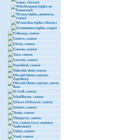
orgue, vitraux)
Würzbrunnen (église en
Emmental)
Wynau (église, peintures,
orgue)
Wyssachen (église réform.)
Zweisimmen (église, orgue)
Fribourg, canton
Genève, canton
Glaris, canton
Grisons, canton
Jura, canton
Lucerne, canton
Neuchâtel, canton
Nidwald, demi-canton
Obwald (demi-canton):
Engelberg
Obwald (demi-canton): autres
lieux
St-Gall, canton
Schaffhouse, canton
Schwyz (Schwytz), canton
Soleure, canton
Tessin, canton
Thurgovie, canton
Uri, canton (avec mention
Andermatt)
Valais, canton
Vaud, canton