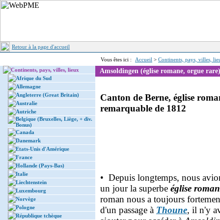
Retour à la page d'accueil
Vous êtes ici :
Accueil
>
Continents, pays, villes, li
Continents, pays, villes, lieux
Amsoldingen (église romane, orgue rare
Afrique du Sud
Allemagne
Angleterre (Great Britain)
Canton de Berne, église rom
Australie
remarquable de 1812
Autriche
Belgique (Bruxelles, Liège, + div.
Bonus)
Canada
Danemark
Etats-Unis d'Amérique
France
Hollande (Pays-Bas)
Italie
• Depuis longtemps, nous avions 
Liechtenstein
un jour la superbe
église roman
Luxembourg
roman nous a toujours fortement 
Norvège
Pologne
d'un passage à
Thoune
, il n'y 
République tchèque