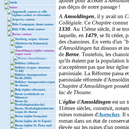
ajouter pour accéder à
Amsoldi
Suède
pas déçus de notre passage !
Suisse
Appenzell, canton et ville
(églises cathol. et réformée)
A
Amsoldingen
, il y avait un
C
Argovie, canton
Collégiale
. Ce
Chapitre
connut 
Bâle-Campagne, demi-canton
1330
. Au 15ème siècle, il se tr
Bâle-Ville, demi-canton
Berne, canton
laquelle, en
1479
, se fit céder, 
Aarberg, orgue, vitraux
des chanoines. En vertu d'un
"b
Affoltern im Emmental,
église
d'Amsoldingen
fut dissous et in
Amsoldingen (église romane,
de
Berne
. Toutefois, les chano
orgue rare)
Photos: Amsoldingen
qu'ils étaient par la population l
Bellelay (abbaye)
n'acceptèrent pas que leur églis
Bellelay (orgue: situation
11.08)
paroissiale. La Réforme passa et 
Bellelay (inauguration:
06.06.2009)
paroissiale réformée d'Amsoldin
Bellelay: inauguration orgue
Chapitre d'Amsoldingen
posséda
de choeur
Belp (église réformée)
lac de Thoune
.
Berne (cathédrale ou
Münster)
L'
église
d'
Amsoldingen
est un
t
Berne (la
Dreifaltigkeitskirche)
11èmes siècles, construit, nota
Berne, Dreifaltigkeitskirche:
orgue de choeur
ruines romaines d'
Avenches
. Il
Berne (église française)
roman dans un état de conservat
Berne (église du St-Esprit)
Berne (église St. Peter und
élevée sur les ruines d'un premie
Paul)