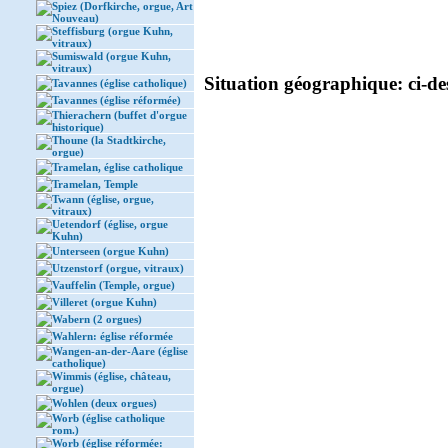
Spiez (Dorfkirche, orgue, Art
Nouveau)
Steffisburg (orgue Kuhn,
vitraux)
Sumiswald (orgue Kuhn,
vitraux)
Situation géographique: ci-des
Tavannes (église catholique)
Tavannes (église réformée)
Thierachern (buffet d'orgue
historique)
Thoune (la Stadtkirche,
orgue)
Tramelan, église catholique
Tramelan, Temple
Twann (église, orgue,
vitraux)
Uetendorf (église, orgue
Kuhn)
Unterseen (orgue Kuhn)
Utzenstorf (orgue, vitraux)
Vauffelin (Temple, orgue)
Villeret (orgue Kuhn)
Wabern (2 orgues)
Wahlern: église réformée
Wangen-an-der-Aare (église
catholique)
Wimmis (église, château,
orgue)
Wohlen (deux orgues)
Worb (église catholique
rom.)
Worb (église réformée: