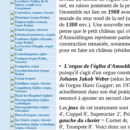
Cortébert (Vallon de St-
nef, en raison justement de la p
Imier), couplé avec
Corgémont
l'ensemble eut lieu en
1908
avec
Courtelary, orgues, vitraux
murale du mur nord de la nef (
Diemtigen (orgue Kuhn)
Einigen (église romane,
de
1300
env.). Une nouvelle res
orgue Kuhn)
Erlach (orgue, vitraux)
pense que le petit château qui s'
Erlenbach (peintures, orgue)
d'Amsoldingen représente partie
Faulensee (église réformée,
orgue Kuhn)
construction remaniée, notamme
La Ferrière (Temple, orgue
pour en faire un château (rési
Goll)
Frauenkappelen, église
Frutigen (orgue Kuhn,
vitraux)
•
L'orgue de l'église d'Amsol
Gampelen, orgue
Grosshöchstetten (orgue
puisqu'il s'agit d'un orgue const
Kuhn)
Johann Jakob Weber
(selon les
Gsteig (orgue)
Gümligen, orgue, vitraux
de l'orgue
Hans Gugger
, en 197
Guggisberg (église, orgue,
actuellement dans son état prat
vitraux)
Hasle bei Burgdorf (église)
renoncé à ajouter un second clavi
Herzogenbuchsee (église
catholique)
Les
jeux
de cet instrument sont 
Herzogenbuchsee (église
réformée)
4', Coppel 8', Superoctav 2', Pr
Huttwil (orgue, vitraux)
gauche du clavier
= Cornet 4r, 
Ins (Anet), orgue, vitraux
Interlaken (église catholique,
8', Trompete 8'. Voici donc un r
orgue, vitraux)