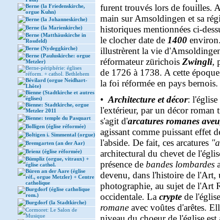
furent trouvés lors de fouilles.
Berne (la Friedenskirche,
orgue Kuhn)
main sur Amsoldingen et sa régio
Berne (la Johanneskirche)
historiques mentionnées ci-dessus
Berne (la Marienkirche)
Berne (Matthäuskirche in
le clocher date de
1400
environ.
Rossfeld)
Berne (Nydeggkirche)
illustrèrent la vie d'Amsoldinge
Berne (Pauluskirche: orgue
réformateur zürichois
Zwingli
, 
Metzler)
Berne-périphérie: églises
de 1726 à 1738. A cette époqu
réform. + cathol. Bethlehem
Bévilard (orgue Neidhart-
la foi réformée en pays bernois.
Lhôte)
Bienne (Stadtkirche et autres
•
Architecture et décor
: l'égli
églises)
Bienne: Stadtkirche, orgue
l'extérieur, par un décor roman t
Metzler 2011
Bienne: temple du Pasquart
s'agit d'
arcatures romanes aveu
Bolligen (église réformée)
agissant comme puissant effet de
Boltigen i. Simmental (orgue)
l'abside. De fait, ces arcatures
"a
Bremgarten (an der Aar)
Brienz (église réformée)
architectural du chevet de l'égli
Bümpliz (orgue, vitraux) +
présence de
bandes lombardes
a
église cathol.
Büren an der Aare (église
devenu, dans l'histoire de l'Art, 
réf., orgue Metzler) + Centre
catholique
photographie, au sujet de l'Art
Burgdorf (église catholique
occidentale.
La
crypte
de l'égli
rom.)
Burgdorf (la Stadtkirche)
romane
avec voûtes d'arêtes. El
Cormoret: Le Salon de
Musique
niveau du choeur de l'église est 