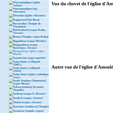
Ostermundigen (église
Vue du chevet de l'église d'Am
cathol.)
Ostermundigen (égl.
réformée)
Pieterlen (église réformée)
Rapperswil (bei Bern)
Reconvilier (Temple de
Chaindon)
Reichenbach (orgue Kuhn,
vitraux)
Renan (Temple, orgue Kuhn)
Riggisberg (orgue Metzler)
Ringgenberg (orgue
historique, vitraux)
Rüeggisberg: église, orgue
Metzler
Saanen (un orgue superbe)
Saint-Imier, Collégiale
(2007)
Autre vue de l'église d'Amsold
Saint-Imier, Collégiale
(2010)
Saint-Imier (église catholique
rom.)
Sankt Stephan (Simmental,
orgue Moser)
Schwarzenburg (la petite
chapelle)
Seeberg (orgue A. Hauser)
Seedorf (orgue, vitraux)
Siselen (orgue, vitraux)
Sonceboz-Sombeval (Temple)
Sornetan (temple, orgue)