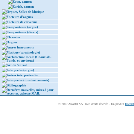
Zoug, canton
Zurich, canton
Orgues, Salles de Musique
Facteurs d’orgues
Facteurs de clavecins
Compositeurs (orgue)
Compositeurs (divers)
Clavecins
Orgues
Autres instruments
Musique (terminologie)
Architecture locale (Chaux-de-
Fonds, et environs)
Art du Vitrail
Interprètes (orgue)
Autres interprètes div.
Interprètes (tous instruments)
Bibliographie
Dernières nouvelles, mises à jour
récentes, adresse MAIL
© 2007 Arcantel SA. Tous droits réservés - Un produit
Interne