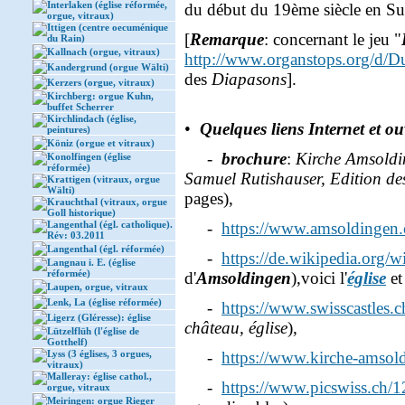
Interlaken (église réformée,
du début du 19ème siècle en Su
orgue, vitraux)
Ittigen (centre oecuménique
[
Remarque
: concernant le jeu "
du Rain)
Kallnach (orgue, vitraux)
http://www.organstops.org/d/Du
Kandergrund (orgue Wälti)
des
Diapasons
].
Kerzers (orgue, vitraux)
Kirchberg: orgue Kuhn,
buffet Scherrer
Kirchlindach (église,
•
Quelques liens Internet et o
peintures)
Köniz (orgue et vitraux)
-
brochure
:
Kirche Amsoldin
Konolfingen (église
réformée)
Samuel Rutishauser, Edition des
Krattigen (vitraux, orgue
Wälti)
pages),
Krauchthal (vitraux, orgue
Goll historique)
Langenthal (égl. catholique).
-
https://www.amsoldingen.
Rév: 03.2011
Langenthal (égl. réformée)
-
https://de.wikipedia.org
Langnau i. E. (église
réformée)
d'
Amsoldingen
),voici l'
église
et
Laupen, orgue, vitraux
Lenk, La (église réformée)
-
https://www.swisscastles.
Ligerz (Gléresse): église
château, église
),
Lützelflüh (l'église de
Gotthelf)
Lyss (3 églises, 3 orgues,
-
https://www.kirche-amsol
vitraux)
Malleray: église cathol.,
-
https://www.picswiss.ch/
orgue, vitraux
Meiringen: orgue Rieger