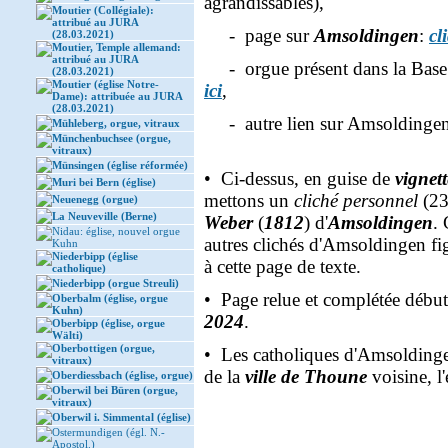
agrandissables),
Moutier (Collégiale):
attribué au JURA
- page sur
Amsoldingen
:
cl
(28.03.2021)
Moutier, Temple allemand:
attribué au JURA
- orgue présent dans la Base 
(28.03.2021)
Moutier (église Notre-
ici
,
Dame): attribuée au JURA
(28.03.2021)
- autre lien sur Amsoldinge
Mühleberg, orgue, vitraux
Münchenbuchsee (orgue,
vitraux)
Münsingen (église réformée)
• Ci-dessus, en guise de
vignet
Muri bei Bern (église)
mettons un
cliché personnel
(23
Neuenegg (orgue)
La Neuveville (Berne)
Weber
(
1812
) d'
Amsoldingen
. 
Nidau: église, nouvel orgue
autres clichés d'Amsoldingen fi
Kuhn
Niederbipp (église
à cette page de texte.
catholique)
Niederbipp (orgue Streuli)
• Page relue et complétée débu
Oberbalm (église, orgue
Kuhn)
2024
.
Oberbipp (église, orgue
Wälti)
Oberbottigen (orgue,
• Les catholiques d'Amsoldingen
vitraux)
de la
ville de Thoune
voisine, l
Oberdiessbach (église, orgue)
Oberwil bei Büren (orgue,
vitraux)
Oberwil i. Simmental (église)
Ostermundigen (égl. N.-
Apostol.)