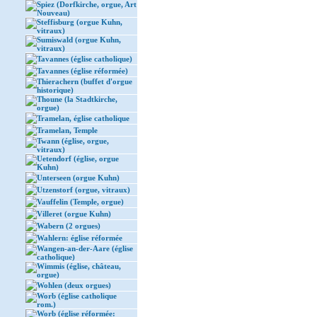
Spiez (Dorfkirche, orgue, Art
Nouveau)
Steffisburg (orgue Kuhn,
vitraux)
Sumiswald (orgue Kuhn,
vitraux)
Tavannes (église catholique)
Tavannes (église réformée)
Thierachern (buffet d'orgue
historique)
Thoune (la Stadtkirche,
orgue)
Tramelan, église catholique
Tramelan, Temple
Twann (église, orgue,
vitraux)
Uetendorf (église, orgue
Kuhn)
Unterseen (orgue Kuhn)
Utzenstorf (orgue, vitraux)
Vauffelin (Temple, orgue)
Villeret (orgue Kuhn)
Wabern (2 orgues)
Wahlern: église réformée
Wangen-an-der-Aare (église
catholique)
Wimmis (église, château,
orgue)
Wohlen (deux orgues)
Worb (église catholique
rom.)
Worb (église réformée: