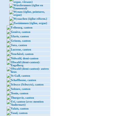
orgue, vitraux)
Würzbrunnen (église en
Emmental)
Wynau (église, peintures,
orgue)
Wyssachen (église réform.)
Zweisimmen (église, orgue)
Fribourg, canton
Genève, canton
Glaris, canton
Grisons, canton
Jura, canton
Lucerne, canton
Neuchâtel, canton
Nidwald, demi-canton
Obwald (demi-canton):
Engelberg
Obwald (demi-canton): autres
lieux
St-Gall, canton
Schaffhouse, canton
Schwyz (Schwytz), canton
Soleure, canton
Tessin, canton
Thurgovie, canton
Uri, canton (avec mention
Andermatt)
Valais, canton
Vaud, canton