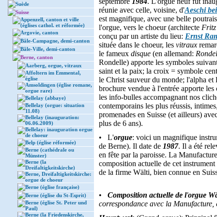
septembre
1984
. L'orgue neuf fut ina
Suède
réunie avec celle, voisine, d'
Aeschi bei
Suisse
est magnifique, avec une belle poutrais
Appenzell, canton et ville
(églises cathol. et réformée)
l'orgue, vers le choeur (architecte
Frit
Argovie, canton
conçu par un artiste du lieu:
Ernst Ram
Bâle-Campagne, demi-canton
située dans le choeur, les
vitraux
remarq
Bâle-Ville, demi-canton
le fameux
disque
(en allemand:
Rondel
Berne, canton
Rondelle) apporte les symboles suivant
Aarberg, orgue, vitraux
saint et la paix; la croix = symbole cen
Affoltern im Emmental,
église
le Christ sauveur du monde; l'alpha et
Amsoldingen (église romane,
brochure vendue à l'entrée apporte les
orgue rare)
les info-bulles accompagnant nos clichés
Bellelay (abbaye)
contemporains les plus réussis, intime
Bellelay (orgue: situation
11.08)
promenades en Suisse (et ailleurs) avec
Bellelay (inauguration:
plus de 6 ans).
06.06.2009)
Bellelay: inauguration orgue
de choeur
• L'
orgue
: voici un magnifique instr
Belp (église réformée)
de Berne). Il date de
1987
. Il a été r
Berne (cathédrale ou
en fête par la paroisse. La Manufactur
Münster)
Berne (la
composition actuelle de cet instrument 
Dreifaltigkeitskirche)
de la firme Wälti, bien connue en Suis
Berne, Dreifaltigkeitskirche:
orgue de choeur
Berne (église française)
•
Composition actuelle de l
'
orgue Wäl
Berne (église du St-Esprit)
Berne (église St. Peter und
correspondance avec la Manufacture,
Paul)
Berne (la Friedenskirche,