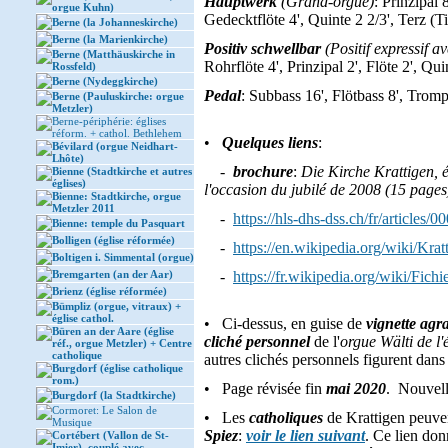
Hauptwerk
(Grand-orgue)
: Prinzipal 
orgue Kuhn)
Gedecktflöte 4', Quinte 2 2/3', Terz (Ti
Berne (la Johanneskirche)
Berne (la Marienkirche)
Positiv schwellbar
(Positif expressif a
Berne (Matthäuskirche in
Rohrflöte 4', Prinzipal 2', Flöte 2', 
Rossfeld)
Berne (Nydeggkirche)
Pedal
: Subbass 16', Flötbass 8', Tromp
Berne (Pauluskirche: orgue
Metzler)
Berne-périphérie: églises
réform. + cathol. Bethlehem
•
Quelques liens
:
Bévilard (orgue Neidhart-
Lhôte)
-
brochure
:
Die Kirche Krattigen, é
Bienne (Stadtkirche et autres
églises)
l'occasion du jubilé de 2008 (15 pages
Bienne: Stadtkirche, orgue
Metzler 2011
-
https://hls-dhs-dss.ch/fr/articles
Bienne: temple du Pasquart
Bolligen (église réformée)
-
https://en.wikipedia.org/wiki/Krat
Boltigen i. Simmental (orgue)
Bremgarten (an der Aar)
-
https://fr.wikipedia.org/wiki/Fich
Brienz (église réformée)
Bümpliz (orgue, vitraux) +
église cathol.
• Ci-dessus, en guise de
vignette agr
Büren an der Aare (église
cliché personnel
de l'
orgue Wälti de l
réf., orgue Metzler) + Centre
catholique
autres clichés personnels figurent dans
Burgdorf (église catholique
rom.)
• Page révisée fin
mai 2020
. Nouvell
Burgdorf (la Stadtkirche)
Cormoret: Le Salon de
• Les
catholiques
de Krattigen peuven
Musique
Spiez
:
voir le lien suivant
. Ce lien do
Cortébert (Vallon de St-
Imier), couplé avec