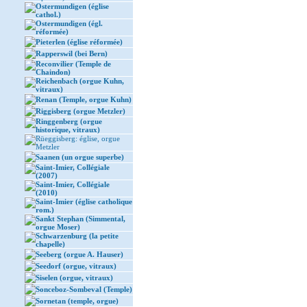
Ostermundigen (église
cathol.)
Ostermundigen (égl.
réformée)
Pieterlen (église réformée)
Rapperswil (bei Bern)
Reconvilier (Temple de
Chaindon)
Reichenbach (orgue Kuhn,
vitraux)
Renan (Temple, orgue Kuhn)
Riggisberg (orgue Metzler)
Ringgenberg (orgue
historique, vitraux)
Rüeggisberg: église, orgue
Metzler
Saanen (un orgue superbe)
Saint-Imier, Collégiale
(2007)
Saint-Imier, Collégiale
(2010)
Saint-Imier (église catholique
rom.)
Sankt Stephan (Simmental,
orgue Moser)
Schwarzenburg (la petite
chapelle)
Seeberg (orgue A. Hauser)
Seedorf (orgue, vitraux)
Siselen (orgue, vitraux)
Sonceboz-Sombeval (Temple)
Sornetan (temple, orgue)