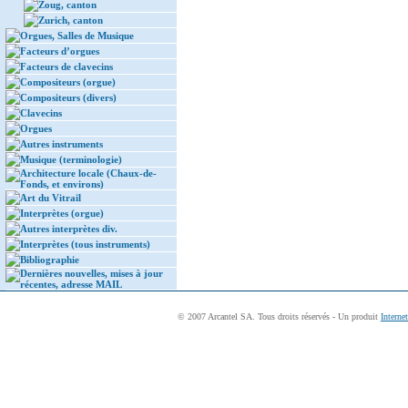
Zoug, canton
Zurich, canton
Orgues, Salles de Musique
Facteurs d’orgues
Facteurs de clavecins
Compositeurs (orgue)
Compositeurs (divers)
Clavecins
Orgues
Autres instruments
Musique (terminologie)
Architecture locale (Chaux-de-
Fonds, et environs)
Art du Vitrail
Interprètes (orgue)
Autres interprètes div.
Interprètes (tous instruments)
Bibliographie
Dernières nouvelles, mises à jour
récentes, adresse MAIL
© 2007 Arcantel SA. Tous droits réservés - Un produit
Interne