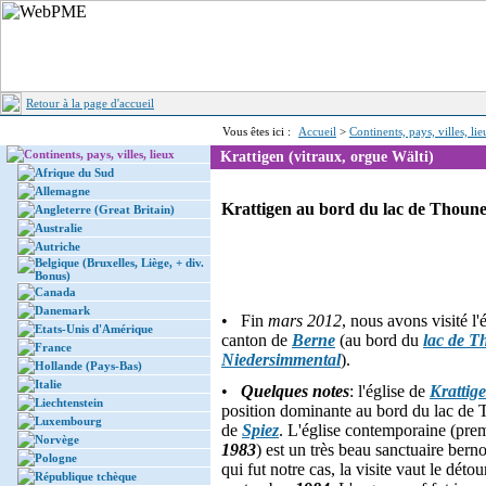
Retour à la page d'accueil
Vous êtes ici :
Accueil
>
Continents, pays, villes, li
Continents, pays, villes, lieux
Krattigen (vitraux, orgue Wälti)
Afrique du Sud
Allemagne
Krattigen au bord du lac de Thoune:
Angleterre (Great Britain)
Australie
Autriche
Belgique (Bruxelles, Liège, + div.
Bonus)
Canada
Danemark
• Fin
mars 2012
, nous avons visité l'
Etats-Unis d'Amérique
canton de
Berne
(au bord du
lac de T
France
Niedersimmental
).
Hollande (Pays-Bas)
Italie
•
Quelques notes
: l'église de
Krattig
Liechtenstein
position dominante au bord du lac de T
Luxembourg
de
Spiez
. L'église contemporaine (prem
Norvège
1983
) est un très beau sanctuaire bern
Pologne
qui fut notre cas, la visite vaut le dét
République tchèque