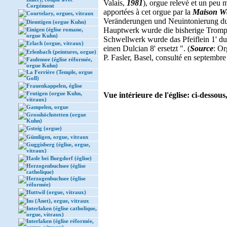
Valais,
1981
), orgue relevé et un peu 
Corgémont
apportées à cet orgue par la
Maison Wä
Courtelary, orgues, vitraux
Veränderungen und Neuintonierung d
Diemtigen (orgue Kuhn)
Hauptwerk wurde die bisherige Trompet
Einigen (église romane,
orgue Kuhn)
Schwellwerk wurde das Pfeiflein 1' du
Erlach (orgue, vitraux)
einen Dulcian 8' ersetzt ". (
Source
: Or
Erlenbach (peintures, orgue)
P. Fasler, Basel, consulté en septembr
Faulensee (église réformée,
orgue Kuhn)
La Ferrière (Temple, orgue
Goll)
Frauenkappelen, église
Frutigen (orgue Kuhn,
Vue intérieure de l'église: ci-dessous
vitraux)
Gampelen, orgue
Grosshöchstetten (orgue
Kuhn)
Gsteig (orgue)
Gümligen, orgue, vitraux
Guggisberg (église, orgue,
vitraux)
Hasle bei Burgdorf (église)
Herzogenbuchsee (église
catholique)
Herzogenbuchsee (église
réformée)
Huttwil (orgue, vitraux)
Ins (Anet), orgue, vitraux
Interlaken (église catholique,
orgue, vitraux)
Interlaken (église réformée,