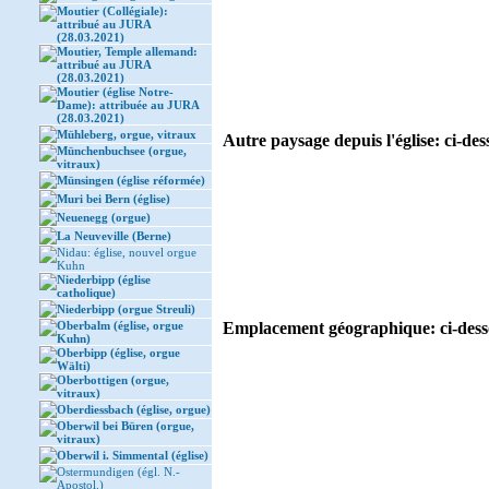
Moutier (Collégiale):
attribué au JURA
(28.03.2021)
Moutier, Temple allemand:
attribué au JURA
(28.03.2021)
Moutier (église Notre-
Dame): attribuée au JURA
(28.03.2021)
Mühleberg, orgue, vitraux
Autre paysage depuis l'église: ci-des
Münchenbuchsee (orgue,
vitraux)
Münsingen (église réformée)
Muri bei Bern (église)
Neuenegg (orgue)
La Neuveville (Berne)
Nidau: église, nouvel orgue
Kuhn
Niederbipp (église
catholique)
Niederbipp (orgue Streuli)
Oberbalm (église, orgue
Emplacement géographique: ci-desso
Kuhn)
Oberbipp (église, orgue
Wälti)
Oberbottigen (orgue,
vitraux)
Oberdiessbach (église, orgue)
Oberwil bei Büren (orgue,
vitraux)
Oberwil i. Simmental (église)
Ostermundigen (égl. N.-
Apostol.)