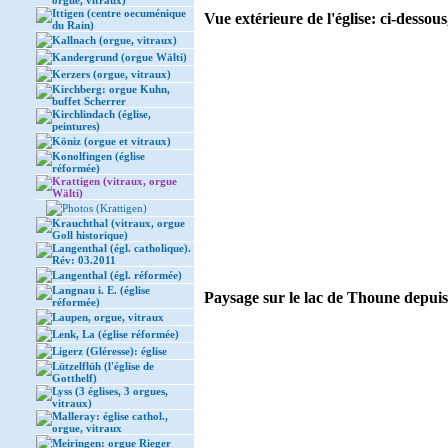
orgue, vitraux)
Ittigen (centre oecuménique
Vue extérieure de l'église: ci-dessous
du Rain)
Kallnach (orgue, vitraux)
Kandergrund (orgue Wälti)
Kerzers (orgue, vitraux)
Kirchberg: orgue Kuhn,
buffet Scherrer
Kirchlindach (église,
peintures)
Köniz (orgue et vitraux)
Konolfingen (église
réformée)
Krattigen (vitraux, orgue
Wälti)
Photos (Krattigen)
Krauchthal (vitraux, orgue
Goll historique)
Langenthal (égl. catholique).
Rév: 03.2011
Langenthal (égl. réformée)
Langnau i. E. (église
Paysage sur le lac de Thoune depuis l
réformée)
Laupen, orgue, vitraux
Lenk, La (église réformée)
Ligerz (Gléresse): église
Lützelflüh (l'église de
Gotthelf)
Lyss (3 églises, 3 orgues,
vitraux)
Malleray: église cathol.,
orgue, vitraux
Meiringen: orgue Rieger