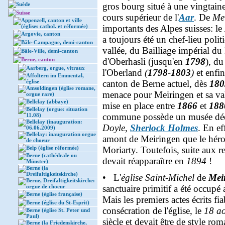
Suède
gros bourg situé à une vingtai
Suisse
cours supérieur de l'
Aar
. De
Me
Appenzell, canton et ville
(églises cathol. et réformée)
importants des Alpes suisses: le
Argovie, canton
a toujours été un chef-lieu pol
Bâle-Campagne, demi-canton
vallée, du Bailliage impérial du
Bâle-Ville, demi-canton
Berne, canton
d'Oberhasli (jusqu'en
1798
), du
Aarberg, orgue, vitraux
l'Oberland
(
1798-1803
)
et enfi
Affoltern im Emmental,
église
canton de Berne actuel, dès
180
Amsoldingen (église romane,
menace pour Meiringen et sa vall
orgue rare)
Bellelay (abbaye)
mise en place entre
1866
et
188
Bellelay (orgue: situation
commune possède un musée déd
11.08)
Bellelay (inauguration:
Doyle
,
Sherlock Holmes
. En ef
06.06.2009)
Bellelay: inauguration orgue
amont de Meiringen que le héro
de choeur
Belp (église réformée)
Moriarty. Toutefois, suite aux 
Berne (cathédrale ou
devait réapparaître en
1894
!
Münster)
Berne (la
Dreifaltigkeitskirche)
• L'
église Saint-Michel
de
Mei
Berne, Dreifaltigkeitskirche:
orgue de choeur
sanctuaire primitif a été occupé
Berne (église française)
Mais les premiers actes écrits fia
Berne (église du St-Esprit)
consécration de l'église, le
18 a
Berne (église St. Peter und
Paul)
siècle et devait être de style ro
Berne (la Friedenskirche,