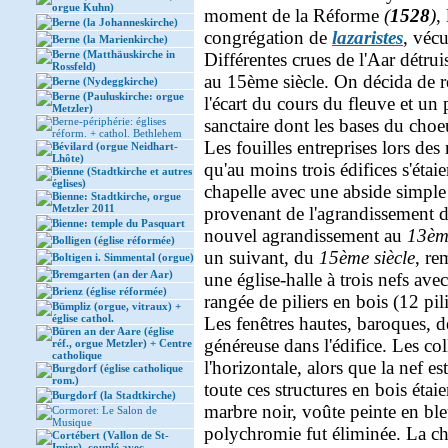
orgue Kuhn)
moment de la Réforme
(
1528
)
,
Berne (la Johanneskirche)
congrégation de
lazaristes
, véc
Berne (la Marienkirche)
Berne (Matthäuskirche in
Différentes crues de l'Aar détrui
Rossfeld)
au 15ème siècle. On décida de re
Berne (Nydeggkirche)
Berne (Pauluskirche: orgue
l'écart du cours du fleuve et un 
Metzler)
Berne-périphérie: églises
sanctaire dont les bases du choeu
réform. + cathol. Bethlehem
Les fouilles entreprises lors des
Bévilard (orgue Neidhart-
Lhôte)
qu'au moins trois édifices s'éta
Bienne (Stadtkirche et autres
églises)
chapelle avec une abside simpl
Bienne: Stadtkirche, orgue
Metzler 2011
provenant de l'agrandissement d
Bienne: temple du Pasquart
nouvel agrandissement au
13ème
Bolligen (église réformée)
un suivant, du
15ème siècle
, re
Boltigen i. Simmental (orgue)
Bremgarten (an der Aar)
une église-halle à trois nefs av
Brienz (église réformée)
rangée de piliers en bois (12 pil
Bümpliz (orgue, vitraux) +
église cathol.
Les fenêtres hautes, baroques, d
Büren an der Aare (église
généreuse dans l'édifice. Les co
réf., orgue Metzler) + Centre
catholique
l'horizontale, alors que la nef e
Burgdorf (église catholique
rom.)
toute ces structures en bois étai
Burgdorf (la Stadtkirche)
marbre noir, voûte peinte en ble
Cormoret: Le Salon de
Musique
polychromie fut éliminée. La cha
Cortébert (Vallon de St-
Imier), couplé avec