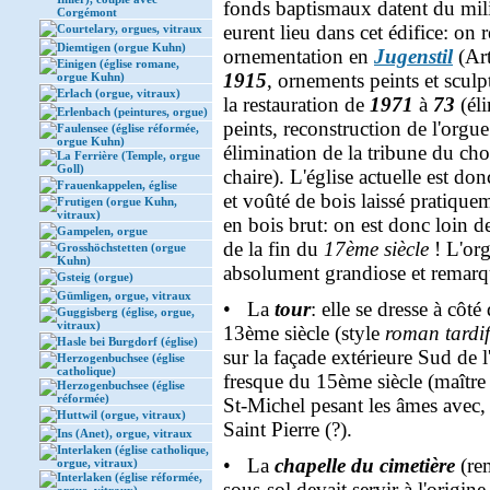
fonds baptismaux datent du mili
Corgémont
eurent lieu dans cet édifice: on 
Courtelary, orgues, vitraux
Diemtigen (orgue Kuhn)
ornementation en
Jugenstil
(Art
Einigen (église romane,
1915
, ornements peints et sculpt
orgue Kuhn)
Erlach (orgue, vitraux)
la restauration de
1971
à
73
(éli
Erlenbach (peintures, orgue)
peints, reconstruction de l'orgue
Faulensee (église réformée,
orgue Kuhn)
élimination de la tribune du ch
La Ferrière (Temple, orgue
Goll)
chaire). L'église actuelle est d
Frauenkappelen, église
et voûté de bois laissé pratiquem
Frutigen (orgue Kuhn,
vitraux)
en bois brut: on est donc loin 
Gampelen, orgue
de la fin du
17ème siècle
! L'org
Grosshöchstetten (orgue
Kuhn)
absolument grandiose et remar
Gsteig (orgue)
Gümligen, orgue, vitraux
• La
tour
: elle se dresse à côt
Guggisberg (église, orgue,
vitraux)
13ème siècle (style
roman tardif
Hasle bei Burgdorf (église)
sur la façade extérieure Sud de 
Herzogenbuchsee (église
catholique)
fresque du 15ème siècle (maître
Herzogenbuchsee (église
réformée)
St-Michel pesant les âmes avec, 
Huttwil (orgue, vitraux)
Saint Pierre (?).
Ins (Anet), orgue, vitraux
Interlaken (église catholique,
• La
chapelle du cimetière
(re
orgue, vitraux)
Interlaken (église réformée,
sous-sol devait servir à l'origin