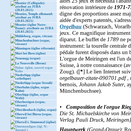
alors 25 jeux et nécessita l'abai
Moutier (Collégiale):
rénovation intérieure de
1971-7
attribué au JURA
(28.03.2021)
digne des proportions assez maj
Moutier, Temple allemand:
attribué au JURA
aidée d'experts patentés, s'adre
(28.03.2021)
Moutier (église Notre-
Orgelbau
(Schwarzach, Vorarlbe
Dame): attribuée au JURA
(28.03.2021)
jeux. Ce magnifique instrument f
Mühleberg, orgue, vitraux
diparut. Le buffet de
1789
ne po
Münchenbuchsee (orgue,
vitraux)
instrument: la tourelle centrale 
Münsingen (église réformée)
pédale furent disposés dans un bu
Muri bei Bern (église)
L'orgue de Meiringen est l'un d
Neuenegg (orgue)
La Neuveville (Berne)
Suisse, à notre connaissance (a
Nidau: église, nouvel orgue
Zoug). ([
*
] Le lien Internet sui
Kuhn
Niederbipp (église
orgelbauer-zitate-090701.pdf
, 
catholique)
Niederbipp (orgue Streuli)
bernois,
Johann Jakob Suter
, a
Oberbalm (église, orgue
Münchenbuchsee).
Kuhn)
Oberbipp (église, orgue
Wälti)
Oberbottigen (orgue,
vitraux)
•
Composition de l
'
orgue Rie
Oberdiessbach (église, orgue)
Die St. Michaelskirche von Mei
Oberwil bei Büren (orgue,
vitraux)
Verlag Pauli Druck, Meiringen
Oberwil i. Simmental (église)
Ostermundigen (égl. N.-
Hauptwerk
(Grand-Orgue)
: Ro
Apostol.)