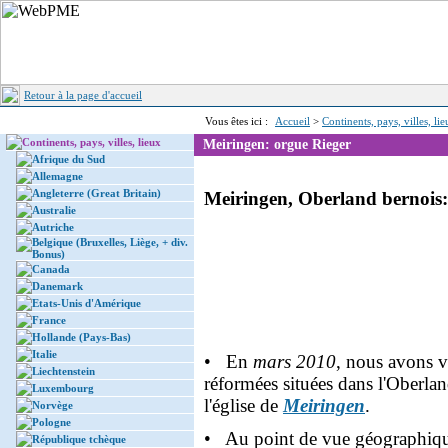
Retour à la page d'accueil
Vous êtes ici :
Accueil
>
Continents, pays, villes, li
Continents, pays, villes, lieux
Meiringen: orgue Rieger
Afrique du Sud
Allemagne
Angleterre (Great Britain)
Meiringen, Oberland bernois
Australie
Autriche
Belgique (Bruxelles, Liège, + div.
Bonus)
Canada
Danemark
Etats-Unis d'Amérique
France
Hollande (Pays-Bas)
Italie
• En
mars 2010
, nous avons v
Liechtenstein
réformées situées dans l'Oberl
Luxembourg
l'église de
Meiringen
.
Norvège
Pologne
• Au point de vue géographiq
République tchèque