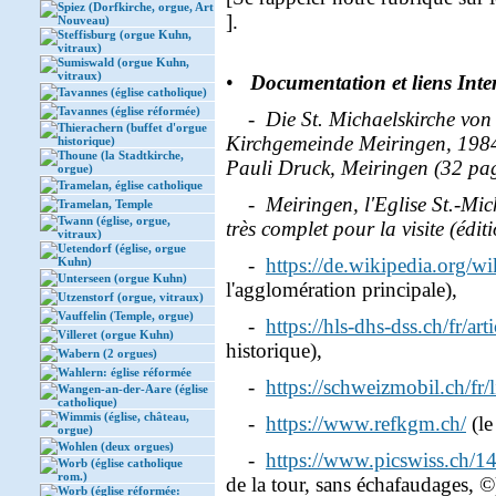
Spiez (Dorfkirche, orgue, Art
].
Nouveau)
Steffisburg (orgue Kuhn,
vitraux)
Sumiswald (orgue Kuhn,
vitraux)
•
Documentation et liens Inte
Tavannes (église catholique)
Tavannes (église réformée)
-
Die St. Michaelskirche von
Thierachern (buffet d'orgue
Kirchgemeinde Meiringen, 1984
historique)
Thoune (la Stadtkirche,
Pauli Druck, Meiringen (32 pa
orgue)
Tramelan, église catholique
-
Meiringen, l'Eglise St.-Mich
Tramelan, Temple
Twann (église, orgue,
très complet pour la visite (édi
vitraux)
Uetendorf (église, orgue
-
https://de.wikipedia.org/wik
Kuhn)
Unterseen (orgue Kuhn)
l'agglomération principale),
Utzenstorf (orgue, vitraux)
Vauffelin (Temple, orgue)
-
https://hls-dhs-dss.ch/fr/a
Villeret (orgue Kuhn)
historique),
Wabern (2 orgues)
Wahlern: église réformée
-
https://schweizmobil.ch/fr
Wangen-an-der-Aare (église
catholique)
Wimmis (église, château,
-
https://www.refkgm.ch/
(le 
orgue)
Wohlen (deux orgues)
-
https://www.picswiss.ch/
Worb (église catholique
rom.)
de la tour, sans échafaudages, ©
Worb (église réformée: