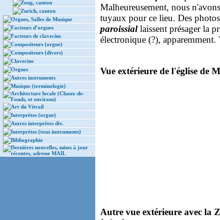
Zoug, canton
Malheureusement, nous n'avons 
Zurich, canton
tuyaux pour ce lieu. Des photos 
Orgues, Salles de Musique
paroissial
laissent présager la 
Facteurs d’orgues
Facteurs de clavecins
électronique (?), apparemment.
Compositeurs (orgue)
Compositeurs (divers)
Clavecins
Vue extérieure de l'église de M
Orgues
Autres instruments
Musique (terminologie)
Architecture locale (Chaux-de-
Fonds, et environs)
Art du Vitrail
Interprètes (orgue)
Autres interprètes div.
Interprètes (tous instruments)
Bibliographie
Dernières nouvelles, mises à jour
récentes, adresse MAIL
Autre vue extérieure avec la 