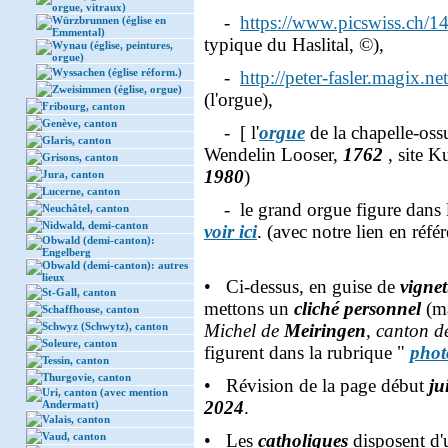
orgue, vitraux)
-
https://www.picswiss.ch/
Würzbrunnen (église en
Emmental)
typique du Haslital, ©),
Wynau (église, peintures,
orgue)
Wyssachen (église réform.)
-
http://peter-fasler.magix.n
Zweisimmen (église, orgue)
(l'orgue),
Fribourg, canton
Genève, canton
- [ l'
orgue
de la chapelle-oss
Glaris, canton
Wendelin Looser,
1762
, site K
Grisons, canton
1980
)
Jura, canton
Lucerne, canton
- le grand orgue figure dans l
Neuchâtel, canton
Nidwald, demi-canton
voir ici
. (avec notre lien en réfé
Obwald (demi-canton):
Engelberg
Obwald (demi-canton): autres
lieux
• Ci-dessus, en guise de
vignet
St-Gall, canton
mettons un
cliché personnel
(m
Schaffhouse, canton
Schwyz (Schwytz), canton
Michel de
Meiringen
, canton d
Soleure, canton
figurent dans la rubrique "
phot
Tessin, canton
Thurgovie, canton
• Révision de la page début
ju
Uri, canton (avec mention
2024
.
Andermatt)
Valais, canton
Vaud, canton
• Les
catholiques
disposent d'