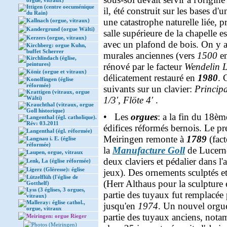
orgue, vitraux)
Ittigen (centre oecuménique
il, été construit sur les bases d'
du Rain)
une catastrophe naturelle liée, 
Kallnach (orgue, vitraux)
Kandergrund (orgue Wälti)
salle supérieure de la chapelle 
Kerzers (orgue, vitraux)
avec un plafond de bois. On y a
Kirchberg: orgue Kuhn,
buffet Scherrer
murales anciennes (vers
1500
en
Kirchlindach (église,
peintures)
rénové par le facteur
Wendelin 
Köniz (orgue et vitraux)
délicatement restauré en
1980
. 
Konolfingen (église
réformée)
suivants sur un clavier:
Principa
Krattigen (vitraux, orgue
Wälti)
1/3', Flöte 4'
.
Krauchthal (vitraux, orgue
Goll historique)
• Les
orgues
: a la fin du 18ème
Langenthal (égl. catholique).
Rév: 03.2011
édifices réformés bernois. Le pr
Langenthal (égl. réformée)
Meiringen remonte à
1789
(fact
Langnau i. E. (église
réformée)
la
Manufacture Goll
de Lucerne 
Laupen, orgue, vitraux
deux claviers et pédalier dans l
Lenk, La (église réformée)
Ligerz (Gléresse): église
jeux). Des ornements sculptés et
Lützelflüh (l'église de
(Herr Althaus pour la sculpture
Gotthelf)
Lyss (3 églises, 3 orgues,
partie des tuyaux fut remplacée
vitraux)
Malleray: église cathol.,
jusqu'en
1974
. Un nouvel orgue
orgue, vitraux
partie des tuyaux anciens, not
Meiringen: orgue Rieger
Photos (Meiringen)