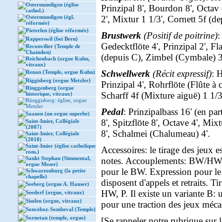
Ostermundigen (église
Prinzipal 8', Bourdon 8', Octav 
cathol.)
Ostermundigen (égl.
2', Mixtur 1 1/3', Cornett 5f (de
réformée)
Pieterlen (église réformée)
Brustwerk
(Positif de poitrine)
:
Rapperswil (bei Bern)
Gedecktflöte 4', Prinzipal 2', Fla
Reconvilier (Temple de
Chaindon)
(depuis C), Zimbel (Cymbale) 3
Reichenbach (orgue Kuhn,
vitraux)
Schwellwerk
(Récit expressif)
: 
Renan (Temple, orgue Kuhn)
Riggisberg (orgue Metzler)
Prinzipal 4', Rohrflöte (Flûte à 
Ringgenberg (orgue
Scharff 4f (Mixture aiguë) 1 1/3
historique, vitraux)
Rüeggisberg: église, orgue
Metzler
Pedal
: Prinzipalbass 16' (en pa
Saanen (un orgue superbe)
8', Spitzflöte 8', Octave 4', Mix
Saint-Imier, Collégiale
(2007)
8', Schalmei (Chalumeau) 4'.
Saint-Imier, Collégiale
(2010)
Saint-Imier (église catholique
Accessoires: le tirage des jeux
rom.)
Sankt Stephan (Simmental,
notes. Accouplements: BW/HW
orgue Moser)
pour le BW. Expression pour l
Schwarzenburg (la petite
chapelle)
disposent d'appels et retraits. 
Seeberg (orgue A. Hauser)
HW, P. Il existe un variante B:
Seedorf (orgue, vitraux)
Siselen (orgue, vitraux)
pour une traction des jeux méca
Sonceboz-Sombeval (Temple)
Sornetan (temple, orgue)
[Se rappeler notre rubrique sur 