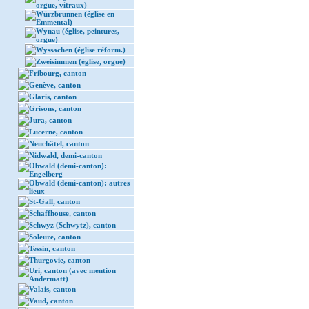
orgue, vitraux)
Würzbrunnen (église en
Emmental)
Wynau (église, peintures,
orgue)
Wyssachen (église réform.)
Zweisimmen (église, orgue)
Fribourg, canton
Genève, canton
Glaris, canton
Grisons, canton
Jura, canton
Lucerne, canton
Neuchâtel, canton
Nidwald, demi-canton
Obwald (demi-canton):
Engelberg
Obwald (demi-canton): autres
lieux
St-Gall, canton
Schaffhouse, canton
Schwyz (Schwytz), canton
Soleure, canton
Tessin, canton
Thurgovie, canton
Uri, canton (avec mention
Andermatt)
Valais, canton
Vaud, canton