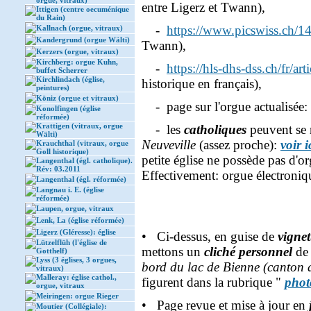
orgue, vitraux)
entre Ligerz et Twann),
Ittigen (centre oecuménique
du Rain)
-
https://www.picswiss.ch/
Kallnach (orgue, vitraux)
Kandergrund (orgue Wälti)
Twann),
Kerzers (orgue, vitraux)
Kirchberg: orgue Kuhn,
-
https://hls-dhs-dss.ch/fr/a
buffet Scherrer
Kirchlindach (église,
historique en français),
peintures)
Köniz (orgue et vitraux)
- page sur l'orgue actualisée:
Konolfingen (église
réformée)
Krattigen (vitraux, orgue
- les
catholiques
peuvent se r
Wälti)
Neuveville
(assez proche):
voir i
Krauchthal (vitraux, orgue
Goll historique)
petite église ne possède pas d'
Langenthal (égl. catholique).
Rév: 03.2011
Effectivement: orgue électron
Langenthal (égl. réformée)
Langnau i. E. (église
réformée)
Laupen, orgue, vitraux
Lenk, La (église réformée)
Ligerz (Gléresse): église
• Ci-dessus, en guise de
vignet
Lützelflüh (l'église de
mettons un
cliché personnel
de 
Gotthelf)
Lyss (3 églises, 3 orgues,
bord du lac de Bienne (canton 
vitraux)
Malleray: église cathol.,
figurent dans la rubrique "
phot
orgue, vitraux
Meiringen: orgue Rieger
• Page revue et mise à jour en
Moutier (Collégiale):