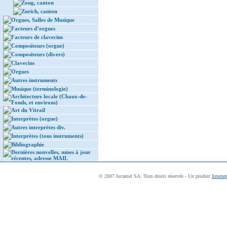
Zoug, canton
Zurich, canton
Orgues, Salles de Musique
Facteurs d’orgues
Facteurs de clavecins
Compositeurs (orgue)
Compositeurs (divers)
Clavecins
Orgues
Autres instruments
Musique (terminologie)
Architecture locale (Chaux-de-
Fonds, et environs)
Art du Vitrail
Interprètes (orgue)
Autres interprètes div.
Interprètes (tous instruments)
Bibliographie
Dernières nouvelles, mises à jour
récentes, adresse MAIL
© 2007 Arcantel SA. Tous droits réservés - Un produit
Interne