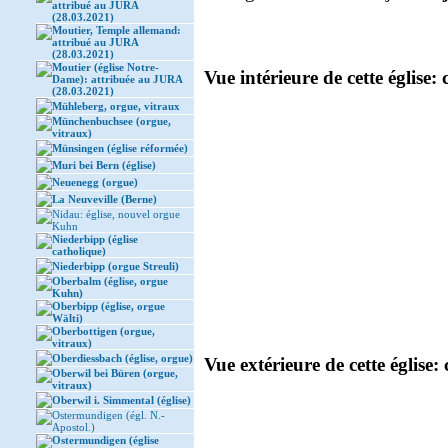
attribué au JURA
(28.03.2021)
Moutier, Temple allemand:
attribué au JURA
(28.03.2021)
Moutier (église Notre-
Vue intérieure de cette église: 
Dame): attribuée au JURA
(28.03.2021)
Mühleberg, orgue, vitraux
Münchenbuchsee (orgue,
vitraux)
Münsingen (église réformée)
Muri bei Bern (église)
Neuenegg (orgue)
La Neuveville (Berne)
Nidau: église, nouvel orgue
Kuhn
Niederbipp (église
catholique)
Niederbipp (orgue Streuli)
Oberbalm (église, orgue
Kuhn)
Oberbipp (église, orgue
Wälti)
Oberbottigen (orgue,
vitraux)
Oberdiessbach (église, orgue)
Vue extérieure de cette église: 
Oberwil bei Büren (orgue,
vitraux)
Oberwil i. Simmental (église)
Ostermundigen (égl. N.-
Apostol.)
Ostermundigen (église