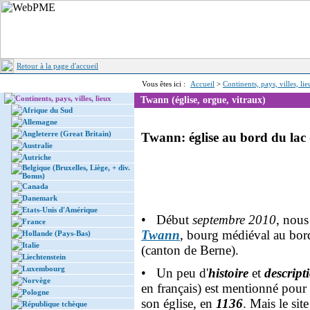
Retour à la page d'accueil
Vous êtes ici :
Accueil
>
Continents, pays, villes, li
Continents, pays, villes, lieux
Twann (église, orgue, vitraux)
Afrique du Sud
Allemagne
Angleterre (Great Britain)
Twann: église au bord du lac 
Australie
Autriche
Belgique (Bruxelles, Liège, + div.
Bonus)
Canada
Danemark
Etats-Unis d'Amérique
• Début
septembre 2010
, nous
France
Twann
, bourg médiéval au bo
Hollande (Pays-Bas)
Italie
(canton de Berne).
Liechtenstein
Luxembourg
• Un peu d'
histoire
et
descript
Norvège
en français) est mentionné pour 
Pologne
son église, en
1136
. Mais le sit
République tchèque