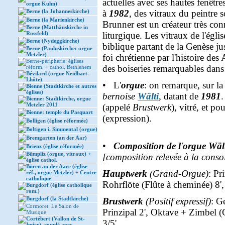
actuelles avec ses hautes fenêtr
orgue Kuhn)
Berne (la Johanneskirche)
à
1982
, des vitraux du peintre 
Berne (la Marienkirche)
Brunner est un créateur très con
Berne (Matthäuskirche in
Rossfeld)
liturgique. Les vitraux de l'égl
Berne (Nydeggkirche)
biblique partant de la Genèse jus
Berne (Pauluskirche: orgue
Metzler)
foi chrétienne par l'histoire de
Berne-périphérie: églises
des boiseries remarquables dans 
réform. + cathol. Bethlehem
Bévilard (orgue Neidhart-
Lhôte)
• L'
orgue
: on remarque, sur la
Bienne (Stadtkirche et autres
églises)
bernoise
Wälti
, datant de
1981
.
Bienne: Stadtkirche, orgue
Metzler 2011
(appelé
Brustwerk
), vitré, et p
Bienne: temple du Pasquart
(expression).
Bolligen (église réformée)
Boltigen i. Simmental (orgue)
Bremgarten (an der Aar)
•
Composition de l
'
orgue Wält
Brienz (église réformée)
Bümpliz (orgue, vitraux) +
[composition relevée à la conso
église cathol.
Büren an der Aare (église
Hauptwerk
(Grand-Orgue)
: Pr
réf., orgue Metzler) + Centre
catholique
Rohrflöte (Flûte à cheminée) 8',
Burgdorf (église catholique
rom.)
Burgdorf (la Stadtkirche)
Brustwerk
(Positif expressif)
: G
Cormoret: Le Salon de
Prinzipal 2', Oktave + Zimbel (C
Musique
Cortébert (Vallon de St-
3/5'.
Imier), couplé avec