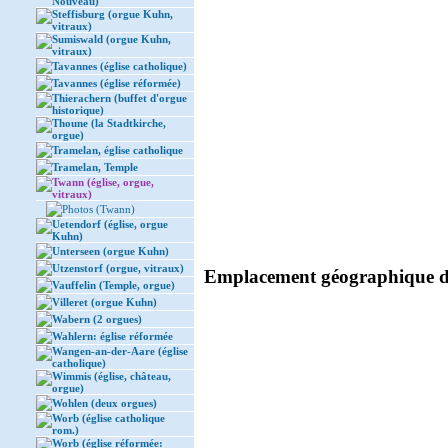
Nouveau)
Steffisburg (orgue Kuhn,
vitraux)
Sumiswald (orgue Kuhn,
vitraux)
Tavannes (église catholique)
Tavannes (église réformée)
Thierachern (buffet d'orgue
historique)
Thoune (la Stadtkirche,
orgue)
Tramelan, église catholique
Tramelan, Temple
Twann (église, orgue,
vitraux)
Photos (Twann)
Uetendorf (église, orgue
Kuhn)
Unterseen (orgue Kuhn)
Utzenstorf (orgue, vitraux)
Emplacement géographique de
Vauffelin (Temple, orgue)
Villeret (orgue Kuhn)
Wabern (2 orgues)
Wahlern: église réformée
Wangen-an-der-Aare (église
catholique)
Wimmis (église, château,
orgue)
Wohlen (deux orgues)
Worb (église catholique
rom.)
Worb (église réformée: