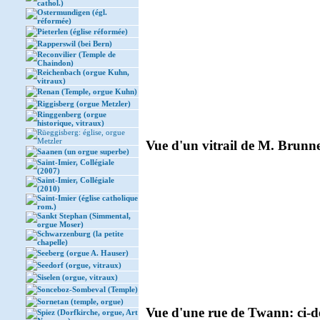
cathol.)
Ostermundigen (égl.
réformée)
Pieterlen (église réformée)
Rapperswil (bei Bern)
Reconvilier (Temple de
Chaindon)
Reichenbach (orgue Kuhn,
vitraux)
Renan (Temple, orgue Kuhn)
Riggisberg (orgue Metzler)
Ringgenberg (orgue
historique, vitraux)
Rüeggisberg: église, orgue
Metzler
Vue d'un vitrail de M. Brunner,
Saanen (un orgue superbe)
Saint-Imier, Collégiale
(2007)
Saint-Imier, Collégiale
(2010)
Saint-Imier (église catholique
rom.)
Sankt Stephan (Simmental,
orgue Moser)
Schwarzenburg (la petite
chapelle)
Seeberg (orgue A. Hauser)
Seedorf (orgue, vitraux)
Siselen (orgue, vitraux)
Sonceboz-Sombeval (Temple)
Sornetan (temple, orgue)
Vue d'une rue de Twann: ci-de
Spiez (Dorfkirche, orgue, Art