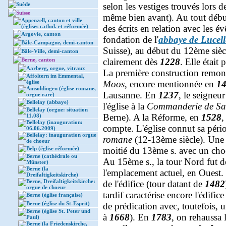
Suède
selon les vestiges trouvés lors d
Suisse
même bien avant). Au tout déb
Appenzell, canton et ville
(églises cathol. et réformée)
des écrits en relation avec les é
Argovie, canton
fondation de l'
abbaye de Lucell
Bâle-Campagne, demi-canton
Suisse), au début du 12ème siècl
Bâle-Ville, demi-canton
Berne, canton
clairement dès
1228
. Elle était
Aarberg, orgue, vitraux
La première construction remont
Affoltern im Emmental,
église
Moos
, encore mentionnée en
1
Amsoldingen (église romane,
Lausanne. En
1237
, le seigneu
orgue rare)
Bellelay (abbaye)
l'église à la
Commanderie de Sa
Bellelay (orgue: situation
Berne). A la Réforme, en
1528
,
11.08)
Bellelay (inauguration:
compte. L'église connut sa pério
06.06.2009)
Bellelay: inauguration orgue
romane
(12-13ème siècle). Une 
de choeur
Belp (église réformée)
moitié du 13ème s. avec un choe
Berne (cathédrale ou
Au 15ème s., la tour Nord fut d
Münster)
Berne (la
l'emplacement actuel, en Ouest. 
Dreifaltigkeitskirche)
Berne, Dreifaltigkeitskirche:
de l'édifice (tour datant de
1482
orgue de choeur
tardif caractérise encore l'édific
Berne (église française)
Berne (église du St-Esprit)
de prédication avec, toutefois,
Berne (église St. Peter und
à
1668
). En
1783
, on rehaussa 
Paul)
Berne (la Friedenskirche,