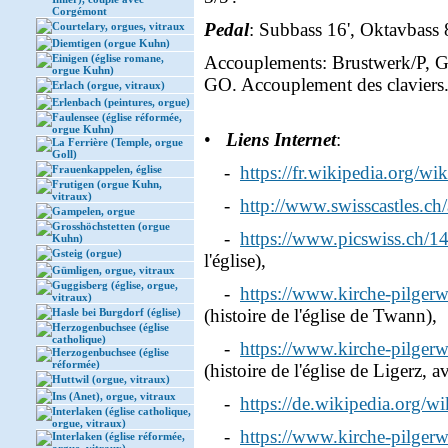
Corgémont
Pedal
: Subbass 16', Oktavbass 8
Courtelary, orgues, vitraux
Diemtigen (orgue Kuhn)
Einigen (église romane,
Accouplements: Brustwerk/P, GO
orgue Kuhn)
GO. Accouplement des claviers
Erlach (orgue, vitraux)
Erlenbach (peintures, orgue)
Faulensee (église réformée,
orgue Kuhn)
•
Liens Internet
:
La Ferrière (Temple, orgue
Goll)
-
https://fr.wikipedia.org/w
Frauenkappelen, église
Frutigen (orgue Kuhn,
vitraux)
-
http://www.swisscastles.ch
Gampelen, orgue
Grosshöchstetten (orgue
-
https://www.picswiss.ch/
Kuhn)
Gsteig (orgue)
l'église),
Gümligen, orgue, vitraux
Guggisberg (église, orgue,
-
https://www.kirche-pilger
vitraux)
(histoire de l'église de Twann),
Hasle bei Burgdorf (église)
Herzogenbuchsee (église
catholique)
-
https://www.kirche-pilger
Herzogenbuchsee (église
réformée)
(histoire de l'église de Ligerz,
Huttwil (orgue, vitraux)
Ins (Anet), orgue, vitraux
-
https://de.wikipedia.org/w
Interlaken (église catholique,
orgue, vitraux)
-
https://www.kirche-pilgerw
Interlaken (église réformée,