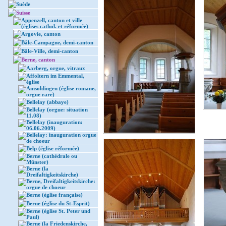
Suède
Suisse
Appenzell, canton et ville
(églises cathol. et réformée)
Argovie, canton
Bâle-Campagne, demi-canton
Bâle-Ville, demi-canton
Berne, canton
Aarberg, orgue, vitraux
Affoltern im Emmental,
église
Amsoldingen (église romane,
orgue rare)
Bellelay (abbaye)
Bellelay (orgue: situation
11.08)
Bellelay (inauguration:
06.06.2009)
Bellelay: inauguration orgue
de choeur
Belp (église réformée)
Berne (cathédrale ou
Münster)
Berne (la
Dreifaltigkeitskirche)
Berne, Dreifaltigkeitskirche:
orgue de choeur
Berne (église française)
Berne (église du St-Esprit)
Berne (église St. Peter und
Paul)
Berne (la Friedenskirche,