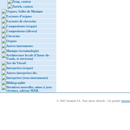
Zoug, canton
Zurich, canton
Orgues, Salles de Musique
Facteurs d’orgues
Facteurs de clavecins
Compositeurs (orgue)
Compositeurs (divers)
Clavecins
Orgues
Autres instruments
Musique (terminologie)
Architecture locale (Chaux-de-
Fonds, et environs)
Art du Vitrail
Interprètes (orgue)
Autres interprètes div.
Interprètes (tous instruments)
Bibliographie
Dernières nouvelles, mises à jour
récentes, adresse MAIL
© 2007 Arcantel SA. Tous droits réservés - Un produit
Interne