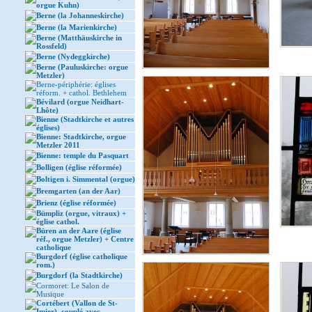
orgue Kuhn)
Berne (la Johanneskirche)
Berne (la Marienkirche)
Berne (Matthäuskirche in
Rossfeld)
Berne (Nydeggkirche)
Berne (Pauluskirche: orgue
Metzler)
Berne-périphérie: églises
réform. + cathol. Bethlehem
Bévilard (orgue Neidhart-
Lhôte)
Bienne (Stadtkirche et autres
églises)
Bienne: Stadtkirche, orgue
Metzler 2011
Bienne: temple du Pasquart
Bolligen (église réformée)
Boltigen i. Simmental (orgue)
Bremgarten (an der Aar)
Brienz (église réformée)
Bümpliz (orgue, vitraux) +
église cathol.
Büren an der Aare (église
réf., orgue Metzler) + Centre
catholique
Burgdorf (église catholique
rom.)
Burgdorf (la Stadtkirche)
Cormoret: Le Salon de
Musique
Cortébert (Vallon de St-
Imier), couplé avec