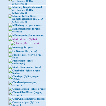
attribué au JURA
(28.03.2021)
Moutier, Temple allemand:
attribué au JURA
(28.03.2021)
Moutier (église Notre-
Dame): attribuée au JURA
(28.03.2021)
Mühleberg, orgue, vitraux
Münchenbuchsee (orgue,
vitraux)
Münsingen (église réformée)
Muri bei Bern (église)
Photos (Muri b. Bern)
Neuenegg (orgue)
La Neuveville (Berne)
Nidau: église, nouvel orgue
Kuhn
Niederbipp (église
catholique)
Niederbipp (orgue Streuli)
Oberbalm (église, orgue
Kuhn)
Oberbipp (église, orgue
Wälti)
Oberbottigen (orgue,
vitraux)
Oberdiessbach (église, orgue)
Oberwil bei Büren (orgue,
vitraux)
Oberwil i. Simmental (église)
Ostermundigen (égl. N.-
Apostol.)