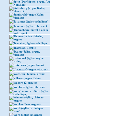
Spiez (Dorfkirche, orgue, Art
Nouveau)
Steffisburg (orgue Kuhn,
vitraux)
Sumiswald (orgue Kuhn,
vitraux)
Tavannes (église catholique)
Tavannes (église réformée)
Thierachern (buffet d'orgue
historique)
Thoune (la Stadtkirche,
orgue)
Tramelan, église catholique
Tramelan, Temple
Twann (église, orgue,
vitraux)
Uetendorf (église, orgue
Kuhn)
Unterseen (orgue Kuhn)
Utzenstorf (orgue, vitraux)
Vauffelin (Temple, orgue)
Villeret (orgue Kuhn)
Wabern (2 orgues)
Wahlern: église réformée
Wangen-an-der-Aare (église
catholique)
Wimmis (église, château,
orgue)
Wohlen (deux orgues)
Worb (église catholique
rom.)
Worb (église réformée: