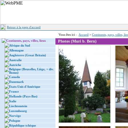
Retour à la page d'accueil
Vous êtes ici :
Accueil
>
Continents, pays, villes, li
Continents, pays, villes, lieux
Photos (Muri b. Bern)
Afrique du Sud
Allemagne
Angleterre (Great Britain)
Australie
Autriche
Belgique (Bruxelles, Liège, + div.
Bonus)
Canada
Danemark
Etats-Unis d'Amérique
France
Hollande (Pays-Bas)
Italie
Liechtenstein
Luxembourg
Norvège
Pologne
République tchèque