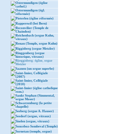
Ostermundigen (église
cathol.)
Ostermundigen (égl.
réformée)
Pieterlen (église réformée)
Rapperswil (bei Bern)
Reconvilier (Temple de
Chaindon)
Reichenbach (orgue Kuhn,
vitraux)
Renan (Temple, orgue Kuhn)
Riggisberg (orgue Metzler)
Ringgenberg (orgue
historique, vitraux)
Rüeggisberg: église, orgue
Metzler
Saanen (un orgue superbe)
Saint-Imier, Collégiale
(2007)
Saint-Imier, Collégiale
(2010)
Saint-Imier (église catholique
rom.)
Sankt Stephan (Simmental,
orgue Moser)
Schwarzenburg (la petite
chapelle)
Seeberg (orgue A. Hauser)
Seedorf (orgue, vitraux)
Siselen (orgue, vitraux)
Sonceboz-Sombeval (Temple)
Sornetan (temple, orgue)