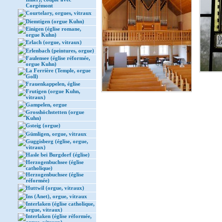
Corgémont
Courtelary, orgues, vitraux
Diemtigen (orgue Kuhn)
Einigen (église romane,
orgue Kuhn)
Erlach (orgue, vitraux)
Erlenbach (peintures, orgue)
Faulensee (église réformée,
orgue Kuhn)
La Ferrière (Temple, orgue
Goll)
Frauenkappelen, église
Frutigen (orgue Kuhn,
vitraux)
Gampelen, orgue
Grosshöchstetten (orgue
Kuhn)
Gsteig (orgue)
Gümligen, orgue, vitraux
Guggisberg (église, orgue,
vitraux)
Hasle bei Burgdorf (église)
Herzogenbuchsee (église
catholique)
Herzogenbuchsee (église
réformée)
Huttwil (orgue, vitraux)
Ins (Anet), orgue, vitraux
Interlaken (église catholique,
orgue, vitraux)
Interlaken (église réformée,