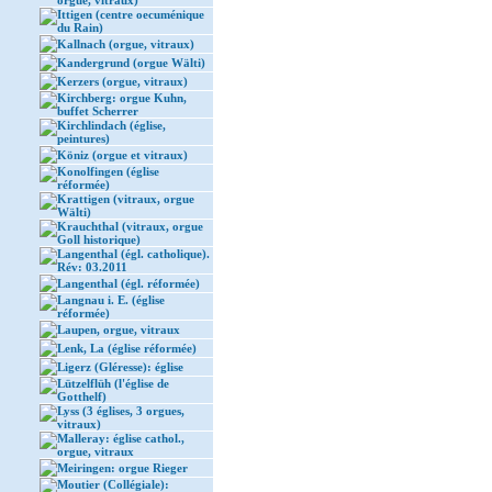
orgue, vitraux)
Ittigen (centre oecuménique
du Rain)
Kallnach (orgue, vitraux)
Kandergrund (orgue Wälti)
Kerzers (orgue, vitraux)
Kirchberg: orgue Kuhn,
buffet Scherrer
Kirchlindach (église,
peintures)
Köniz (orgue et vitraux)
Konolfingen (église
réformée)
Krattigen (vitraux, orgue
Wälti)
Krauchthal (vitraux, orgue
Goll historique)
Langenthal (égl. catholique).
Rév: 03.2011
Langenthal (égl. réformée)
Langnau i. E. (église
réformée)
Laupen, orgue, vitraux
Lenk, La (église réformée)
Ligerz (Gléresse): église
Lützelflüh (l'église de
Gotthelf)
Lyss (3 églises, 3 orgues,
vitraux)
Malleray: église cathol.,
orgue, vitraux
Meiringen: orgue Rieger
Moutier (Collégiale):