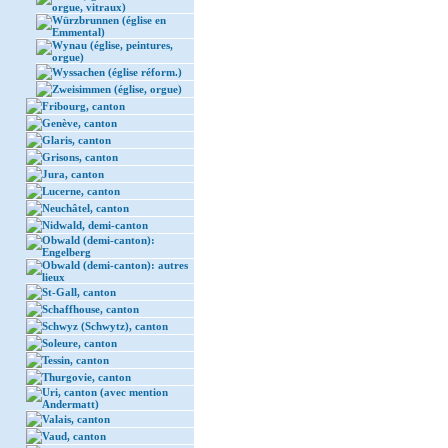
orgue, vitraux)
Würzbrunnen (église en
Emmental)
Wynau (église, peintures,
orgue)
Wyssachen (église réform.)
Zweisimmen (église, orgue)
Fribourg, canton
Genève, canton
Glaris, canton
Grisons, canton
Jura, canton
Lucerne, canton
Neuchâtel, canton
Nidwald, demi-canton
Obwald (demi-canton):
Engelberg
Obwald (demi-canton): autres
lieux
St-Gall, canton
Schaffhouse, canton
Schwyz (Schwytz), canton
Soleure, canton
Tessin, canton
Thurgovie, canton
Uri, canton (avec mention
Andermatt)
Valais, canton
Vaud, canton