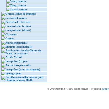
Vaud, canton
Zoug, canton
Zurich, canton
Orgues, Salles de Musique
Facteurs d’orgues
Facteurs de clavecins
Compositeurs (orgue)
Compositeurs (divers)
Clavecins
Orgues
Autres instruments
Musique (terminologie)
Architecture locale (Chaux-de-
Fonds, et environs)
Art du Vitrail
Interprètes (orgue)
Autres interprètes div.
Interprètes (tous instruments)
Bibliographie
Dernières nouvelles, mises à jour
récentes, adresse MAIL
© 2007 Arcantel SA. Tous droits réservés - Un produit
Interne