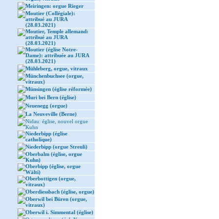
Meiringen: orgue Rieger
Moutier (Collégiale):
attribué au JURA
(28.03.2021)
Moutier, Temple allemand:
attribué au JURA
(28.03.2021)
Moutier (église Notre-
Dame): attribuée au JURA
(28.03.2021)
Mühleberg, orgue, vitraux
Münchenbuchsee (orgue,
vitraux)
Münsingen (église réformée)
Muri bei Bern (église)
Neuenegg (orgue)
La Neuveville (Berne)
Nidau: église, nouvel orgue
Kuhn
Niederbipp (église
catholique)
Niederbipp (orgue Streuli)
Oberbalm (église, orgue
Kuhn)
Oberbipp (église, orgue
Wälti)
Oberbottigen (orgue,
vitraux)
Oberdiessbach (église, orgue)
Oberwil bei Büren (orgue,
vitraux)
Oberwil i. Simmental (église)