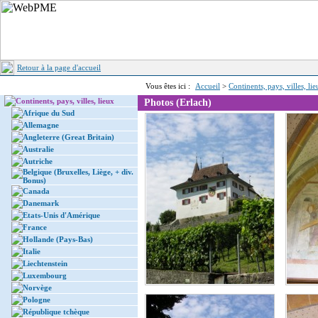
Retour à la page d'accueil
Vous êtes ici :
Accueil
>
Continents, pays, villes, li
Continents, pays, villes, lieux
Photos (Erlach)
Afrique du Sud
Allemagne
Angleterre (Great Britain)
Australie
Autriche
Belgique (Bruxelles, Liège, + div.
Bonus)
Canada
Danemark
Etats-Unis d'Amérique
France
Hollande (Pays-Bas)
Italie
Liechtenstein
Luxembourg
Norvège
Pologne
République tchèque