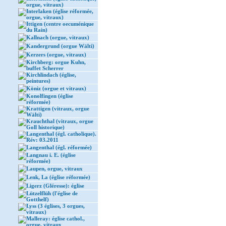
orgue, vitraux)
Interlaken (église réformée,
orgue, vitraux)
Ittigen (centre oecuménique
du Rain)
Kallnach (orgue, vitraux)
Kandergrund (orgue Wälti)
Kerzers (orgue, vitraux)
Kirchberg: orgue Kuhn,
buffet Scherrer
Kirchlindach (église,
peintures)
Köniz (orgue et vitraux)
Konolfingen (église
réformée)
Krattigen (vitraux, orgue
Wälti)
Krauchthal (vitraux, orgue
Goll historique)
Langenthal (égl. catholique).
Rév: 03.2011
Langenthal (égl. réformée)
Langnau i. E. (église
réformée)
Laupen, orgue, vitraux
Lenk, La (église réformée)
Ligerz (Gléresse): église
Lützelflüh (l'église de
Gotthelf)
Lyss (3 églises, 3 orgues,
vitraux)
Malleray: église cathol.,
orgue, vitraux