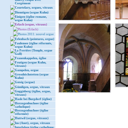
Corgémont
Courtelary, orgues, vitraux
Diemtigen (orgue Kuhn)
Einigen (église romane,
orgue Kuhn)
Erlach (orgue, vitraux)
Photos (Erlach)
Photos 2011: nouvel orgue
Erlenbach (peintures, orgue)
Faulensee (église réformée,
orgue Kuhn)
La Ferrière (Temple, orgue
Goll)
Frauenkappelen, église
Frutigen (orgue Kuhn,
vitraux)
Gampelen, orgue
Grosshöchstetten (orgue
Kuhn)
Gsteig (orgue)
Gümligen, orgue, vitraux
Guggisberg (église, orgue,
vitraux)
Hasle bei Burgdorf (église)
Herzogenbuchsee (église
catholique)
Herzogenbuchsee (église
réformée)
Huttwil (orgue, vitraux)
Ins (Anet), orgue, vitraux
Interlaken (église catholique,