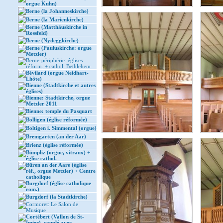
orgue Kuhn)
Berne (la Johanneskirche)
Berne (la Marienkirche)
Berne (Matthäuskirche in
Rossfeld)
Berne (Nydeggkirche)
Berne (Pauluskirche: orgue
Metzler)
Berne-périphérie: églises
réform. + cathol. Bethlehem
Bévilard (orgue Neidhart-
Lhôte)
Bienne (Stadtkirche et autres
églises)
Bienne: Stadtkirche, orgue
Metzler 2011
Bienne: temple du Pasquart
Bolligen (église réformée)
Boltigen i. Simmental (orgue)
Bremgarten (an der Aar)
Brienz (église réformée)
Bümpliz (orgue, vitraux) +
église cathol.
Büren an der Aare (église
réf., orgue Metzler) + Centre
catholique
Burgdorf (église catholique
rom.)
Burgdorf (la Stadtkirche)
Cormoret: Le Salon de
Musique
Cortébert (Vallon de St-
Imier), couplé avec