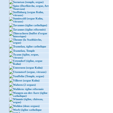
Sornetan (temple, orgue)
Spiez (Dorfkirche, orgue, Art
Nouveau)
Steffisburg (orgue Kuhn,
vitraux)
Sumiswald (orgue Kuhn,
vitraux)
Tavannes (église catholique)
Tavannes (église réformée)
Thierachern (buffet d'orgue
historique)
Thoune (la Stadtkirche,
orgue)
Tramelan, église catholique
Tramelan, Temple
Twann (église, orgue,
vitraux)
Uetendorf (église, orgue
Kuhn)
Unterseen (orgue Kuhn)
Utzenstorf (orgue, vitraux)
Vauffelin (Temple, orgue)
Villeret (orgue Kuhn)
Wabern (2 orgues)
Wahlern: église réformée
Wangen-an-der-Aare (église
catholique)
Wimmis (église, château,
orgue)
Wohlen (deux orgues)
Worb (église catholique
rom.)