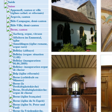
Suède
Suisse
Appenzell, canton et ville
(églises cathol. et réformée)
Argovie, canton
Bâle-Campagne, demi-canton
Bâle-Ville, demi-canton
Berne, canton
Aarberg, orgue, vitraux
Affoltern im Emmental,
église
Amsoldingen (église romane,
orgue rare)
Bellelay (abbaye)
Bellelay (orgue: situation
11.08)
Bellelay (inauguration:
06.06.2009)
Bellelay: inauguration orgue
de choeur
Belp (église réformée)
Berne (cathédrale ou
Münster)
Berne (la
Dreifaltigkeitskirche)
Berne, Dreifaltigkeitskirche:
orgue de choeur
Berne (église française)
Berne (église du St-Esprit)
Berne (église St. Peter und
Paul)
Berne (la Friedenskirche,