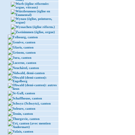
Worb (église réformée:
orgue, vitraux)
Würzbrunnen (église en
Emmental)
Wynau (église, peintures,
orgue)
Wyssachen (église réform.)
Zweisimmen (église, orgue)
Fribourg, canton
Genève, canton
Glaris, canton
Grisons, canton
Jura, canton
Lucerne, canton
Neuchâtel, canton
Nidwald, demi-canton
Obwald (demi-canton):
Engelberg
Obwald (demi-canton): autres
lieux
St-Gall, canton
Schaffhouse, canton
Schwyz (Schwytz), canton
Soleure, canton
Tessin, canton
Thurgovie, canton
Uri, canton (avec mention
Andermatt)
Valais, canton