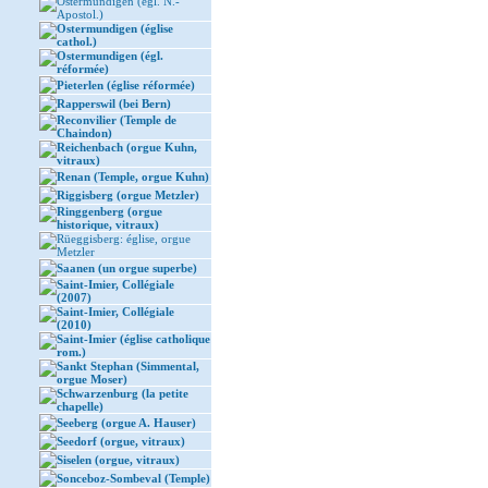
Ostermundigen (égl. N.-
Apostol.)
Ostermundigen (église
cathol.)
Ostermundigen (égl.
réformée)
Pieterlen (église réformée)
Rapperswil (bei Bern)
Reconvilier (Temple de
Chaindon)
Reichenbach (orgue Kuhn,
vitraux)
Renan (Temple, orgue Kuhn)
Riggisberg (orgue Metzler)
Ringgenberg (orgue
historique, vitraux)
Rüeggisberg: église, orgue
Metzler
Saanen (un orgue superbe)
Saint-Imier, Collégiale
(2007)
Saint-Imier, Collégiale
(2010)
Saint-Imier (église catholique
rom.)
Sankt Stephan (Simmental,
orgue Moser)
Schwarzenburg (la petite
chapelle)
Seeberg (orgue A. Hauser)
Seedorf (orgue, vitraux)
Siselen (orgue, vitraux)
Sonceboz-Sombeval (Temple)