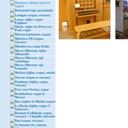
Hauterive, abbaye (nouvel
orgue)
Heitenried (égl. paroissiale)
Lentigny (orgue, vitraux)
Lessoc, église: orgue
Füglister
Marly: église Sts-Pierre-et-
Paul, orgue
Matran (peintures, orgue)
Mézières, FR (orgue,
vitraux)
Montbovon, orgue Kuhn
Morat (Murten), église
allemande
Morat (Murten), égl.
catholique
Morat (Murten), égl.
française
Morlon (église, orgue, autels)
Neyruz (orgue et vitraux)
Ponthaux (église, orgue,
vitraux)
Prez-vers-Noréaz, orgue
Rechthalten: orgue A.
Mooser
Riaz (église St-Michel, orgue)
La Roche (église, orgue J.
Scherrer)
Romont (Collégiale, orgue,
vitraux) + Chapelle réformée
Rue (orgue, vitraux)
St-Antoine (St.-Antoni