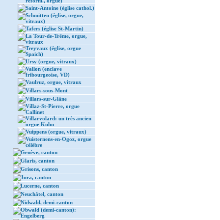
réform., orgue)
Saint-Antoine (église cathol.)
Schmitten (église, orgue,
vitraux)
Tafers (église St-Martin)
La Tour-de-Trême, orgue,
vitraux
Treyvaux (église, orgue
Spaich)
Ursy (orgue, vitraux)
Vallon (enclave
fribourgeoise, VD)
Vaulruz, orgue, vitraux
Villars-sous-Mont
Villars-sur-Glâne
Villaz-St-Pierre, orgue
Callinet
Villarvolard: un très ancien
orgue Kuhn
Vuippens (orgue, vitraux)
Vuisternens-en-Ogoz, orgue
célèbre
Genève, canton
Glaris, canton
Grisons, canton
Jura, canton
Lucerne, canton
Neuchâtel, canton
Nidwald, demi-canton
Obwald (demi-canton):
Engelberg