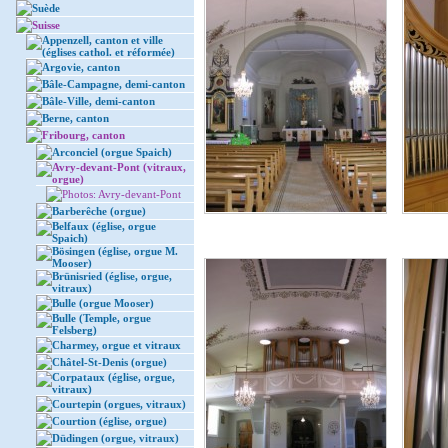
Suède
Suisse
Appenzell, canton et ville
(églises cathol. et réformée)
Argovie, canton
Bâle-Campagne, demi-canton
Bâle-Ville, demi-canton
Berne, canton
Fribourg, canton
Arconciel (orgue Spaich)
Avry-devant-Pont (vitraux,
orgue)
Photos: Avry-devant-Pont
Barberêche (orgue)
Belfaux (église, orgue
Spaich)
Bösingen (église, orgue M.
Mooser)
Brünisried (église, orgue,
vitraux)
Bulle (orgue Mooser)
Bulle (Temple, orgue
Felsberg)
Charmey, orgue et vitraux
Châtel-St-Denis (orgue)
Corpataux (église, orgue,
vitraux)
Courtepin (orgues, vitraux)
Courtion (église, orgue)
Düdingen (orgue, vitraux)