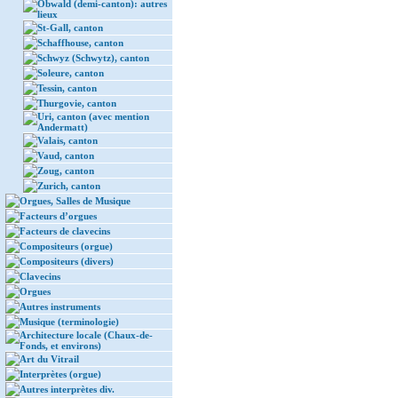
Obwald (demi-canton): autres
lieux
St-Gall, canton
Schaffhouse, canton
Schwyz (Schwytz), canton
Soleure, canton
Tessin, canton
Thurgovie, canton
Uri, canton (avec mention
Andermatt)
Valais, canton
Vaud, canton
Zoug, canton
Zurich, canton
Orgues, Salles de Musique
Facteurs d’orgues
Facteurs de clavecins
Compositeurs (orgue)
Compositeurs (divers)
Clavecins
Orgues
Autres instruments
Musique (terminologie)
Architecture locale (Chaux-de-
Fonds, et environs)
Art du Vitrail
Interprètes (orgue)
Autres interprètes div.