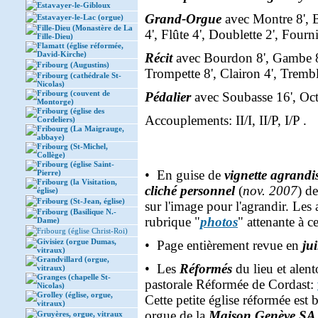
Estavayer-le-Gibloux
Grand-Orgue
avec Montre 8', B
Estavayer-le-Lac (orgue)
Fille-Dieu (Monastère de La
4', Flûte 4', Doublette 2', Fourn
Fille-Dieu)
Flamatt (église réformée,
David-Kirche)
Récit
avec Bourdon 8', Gambe 8', 
Fribourg (Augustins)
Trompette 8', Clairon 4', Trembl
Fribourg (cathédrale St-
Nicolas)
Fribourg (couvent de
Pédalier
avec Soubasse 16', Oct
Montorge)
Fribourg (église des
Accouplements: II/I, II/P, I/P .
Cordeliers)
Fribourg (La Maigrauge,
abbaye)
Fribourg (St-Michel,
Collège)
Fribourg (église Saint-
• En guise de
vignette agrandi
Pierre)
Fribourg (la Visitation,
cliché personnel
(
nov. 2007
) de
église)
Fribourg (St-Jean, église)
sur l'image pour l'agrandir. Les 
Fribourg (Basilique N.-
rubrique "
photos
" attenante à 
Dame)
Fribourg (église Christ-Roi)
Givisiez (orgue Dumas,
• Page entièrement revue en
ju
vitraux)
Grandvillard (orgue,
• Les
Réformés
du lieu et alent
vitraux)
Granges (chapelle St-
pastorale Réformée de Cordast:
Nicolas)
Grolley (église, orgue,
Cette petite église réformée est 
vitraux)
orgue de la
Maison Genève SA
Gruyères, orgue, vitraux