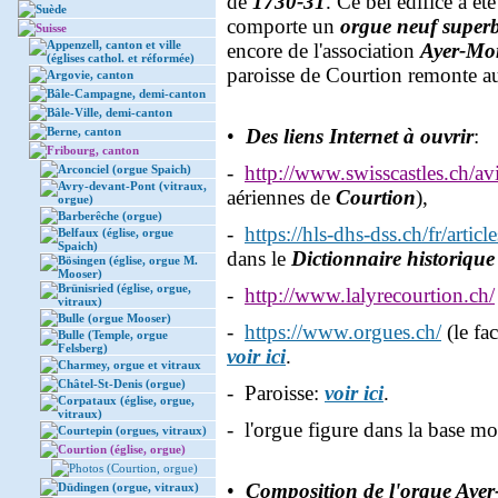
de
1730-31
. Ce bel édifice a ét
Suède
comporte un
orgue neuf super
Suisse
Appenzell, canton et ville
encore de l'association
Ayer-Mo
(églises cathol. et réformée)
paroisse de Courtion remonte au
Argovie, canton
Bâle-Campagne, demi-canton
Bâle-Ville, demi-canton
Berne, canton
•
Des liens Internet à ouvrir
:
Fribourg, canton
-
http://www.swisscastles.ch/av
Arconciel (orgue Spaich)
Avry-devant-Pont (vitraux,
aériennes de
Courtion
),
orgue)
Barberêche (orgue)
-
https://hls-dhs-dss.ch/fr/arti
Belfaux (église, orgue
Spaich)
dans le
Dictionnaire historique
Bösingen (église, orgue M.
Mooser)
Brünisried (église, orgue,
-
http://www.lalyrecourtion.ch/
vitraux)
Bulle (orgue Mooser)
-
https://www.orgues.ch/
(le fac
Bulle (Temple, orgue
Felsberg)
voir ici
.
Charmey, orgue et vitraux
Châtel-St-Denis (orgue)
- Paroisse:
voir ici
.
Corpataux (église, orgue,
vitraux)
- l'orgue figure dans la base m
Courtepin (orgues, vitraux)
Courtion (église, orgue)
Photos (Courtion, orgue)
•
Composition de l'orgue Ayer
Düdingen (orgue, vitraux)