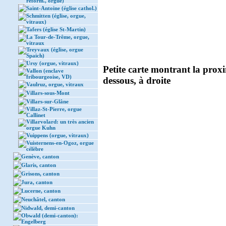
réform., orgue)
Saint-Antoine (église cathol.)
Schmitten (église, orgue,
vitraux)
Tafers (église St-Martin)
La Tour-de-Trême, orgue,
vitraux
Treyvaux (église, orgue
Spaich)
Ursy (orgue, vitraux)
Petite carte montrant la proxi
Vallon (enclave
fribourgeoise, VD)
dessous, à droite
Vaulruz, orgue, vitraux
Villars-sous-Mont
Villars-sur-Glâne
Villaz-St-Pierre, orgue
Callinet
Villarvolard: un très ancien
orgue Kuhn
Vuippens (orgue, vitraux)
Vuisternens-en-Ogoz, orgue
célèbre
Genève, canton
Glaris, canton
Grisons, canton
Jura, canton
Lucerne, canton
Neuchâtel, canton
Nidwald, demi-canton
Obwald (demi-canton):
Engelberg