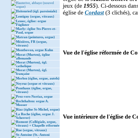
Hauterive, abbaye (nouvel
jeux (de
1955
). Ci-dessous dan
orgue)
Heitenried (égl. paroissiale)
église de
Cordast
(3 clichés), ca
Lentigny (orgue, vitraux)
Lessoc, église: orgue
Füglister
Marly: église Sts-Pierre-et-
Paul, orgue
Matran (peintures, orgue)
Mézières, FR (orgue,
vitraux)
Montbovon, orgue Kuhn
Vue de l'église réformée de Co
Morat (Murten), église
allemande
Morat (Murten), égl.
catholique
Morat (Murten), égl.
française
Morlon (église, orgue, autels)
Neyruz (orgue et vitraux)
Ponthaux (église, orgue,
vitraux)
Prez-vers-Noréaz, orgue
Rechthalten: orgue A.
Mooser
Riaz (église St-Michel, orgue)
La Roche (église, orgue J.
Vue intérieure de l'église de C
Scherrer)
Romont (Collégiale, orgue,
vitraux) + Chapelle réformée
Rue (orgue, vitraux)
St-Antoine (St.-Antoni