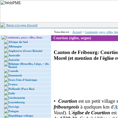
Retour à la page d'accueil
Vous êtes ici :
Accueil
>
Continents, pays, villes, li
Continents, pays, villes, lieux
Courtion (église, orgue)
Afrique du Sud
Allemagne
Angleterre (Great Britain)
Canton de Fribourg: Courtion,
Australie
Morel (et mention de l'église 
Autriche
Belgique (Bruxelles, Liège, + div.
Bonus)
Canada
Danemark
Etats-Unis d'Amérique
France
Hollande (Pays-Bas)
Italie
Liechtenstein
•
Courtion
est un petit village 
Luxembourg
fribourgeois
à quelques km d'
A
Norvège
Pologne
Vaud
). L'
église de Courtion
est 
République tchèque