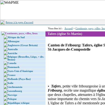
Retour à la page d'accueil
Vous êtes ici :
Accueil
>
Continents, pays, villes, li
Continents, pays, villes, lieux
Tafers (église St-Martin)
Afrique du Sud
Allemagne
Canton de Fribourg: Tafers, église
Angleterre (Great Britain)
St-Jacques-de-Compostelle
Australie
Autriche
Belgique (Bruxelles, Liège, + div.
Bonus)
Canada
Danemark
Etats-Unis d'Amérique
France
Hollande (Pays-Bas)
Italie
•
Tafers
, petite ville fribourgeoise à
Liechtenstein
Fribourg
, recèle une magnifique
églis
Luxembourg
que deux chapelles, attenantes à l'églis
Norvège
suisse importante du chemin vers
St-J
Pologne
L'église de Tafers a été mentionnée po
République tchèque