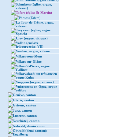
Schmitten (église, orgue,
vitraux)
Tafers (église St-Martin)
Photos (Tafers)
La Tour-de-Trême, orgue,
vitraux
Treyvaux (église, orgue
Spaich)
Ursy (orgue, vitraux)
Vallon (enclave
fribourgeoise, VD)
Vaulruz, orgue, vitraux
Villars-sous-Mont
Villars-sur-Glâne
Villaz-St-Pierre, orgue
Callinet
Villarvolard: un très ancien
orgue Kuhn
Vuippens (orgue, vitraux)
Vuisternens-en-Ogoz, orgue
célèbre
Genève, canton
Glaris, canton
Grisons, canton
Jura, canton
Lucerne, canton
Neuchâtel, canton
Nidwald, demi-canton
Obwald (demi-canton):
Engelberg