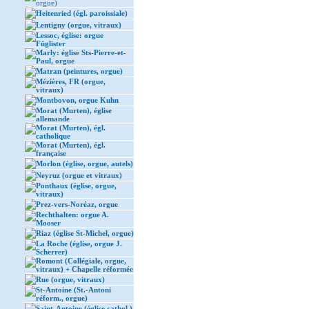
orgue)
Heitenried (égl. paroissiale)
Lentigny (orgue, vitraux)
Lessoc, église: orgue
Füglister
Marly: église Sts-Pierre-et-
Paul, orgue
Matran (peintures, orgue)
Mézières, FR (orgue,
vitraux)
Montbovon, orgue Kuhn
Morat (Murten), église
allemande
Morat (Murten), égl.
catholique
Morat (Murten), égl.
française
Morlon (église, orgue, autels)
Neyruz (orgue et vitraux)
Ponthaux (église, orgue,
vitraux)
Prez-vers-Noréaz, orgue
Rechthalten: orgue A.
Mooser
Riaz (église St-Michel, orgue)
La Roche (église, orgue J.
Scherrer)
Romont (Collégiale, orgue,
vitraux) + Chapelle réformée
Rue (orgue, vitraux)
St-Antoine (St.-Antoni
réform., orgue)
Saint-Antoine (église cathol.)