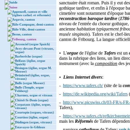
sanctuaire était roman. Puis il y eut d
Suède
Suisse
gothique tardive, et enfin à l'époque b
Appenzell, canton et ville
cimetière sont notamment d'époque baro
(églises cathol. et réformée)
reconstruction baroque tardive
(
1786
Argovie, canton
niveau de l'entrée du choeur gothique,
Bâle-Campagne, demi-canton
ancienne
habitation typiquement fribo
Bâle-Ville, demi-canton
musée singinois
). Tafers est le chef-lie
Berne, canton
canton de Fribourg. La langue officielle
Fribourg, canton
Arconciel (orgue Spaich)
Avry-devant-Pont (vitraux,
orgue)
• L'
orgue
de l'église de
Tafers
est un
Barberêche (orgue)
dans la rubrique des liens, un lien dire
Belfaux (église, orgue
instrument (avec la
composition
des je
Spaich)
Bösingen (église, orgue M.
Mooser)
Brünisried (église, orgue,
•
Liens Internet divers
:
vitraux)
Bulle (orgue Mooser)
-
https://www.tafers.ch/
(site de la
com
Bulle (Temple, orgue
Felsberg)
-
https://de.wikipedia.org/wiki/Tafers
(
Charmey, orgue et vitraux
Châtel-St-Denis (orgue)
-
http://www.picswiss.ch/03-FR/s-FR
Corpataux (église, orgue,
Tafers),
vitraux)
Courtepin (orgues, vitraux)
-
https://www.tafers.ch/refkirchgemei
Courtion (église, orgue)
mais les
Réformés
de Tafers dépendent 
Düdingen (orgue, vitraux)
Estavayer-le-Gibloux
- paroisse
catholique
de Tafers:
voir i