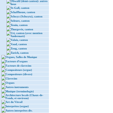
Obwald (demi-canton): autres
lieux
St-Gall, canton
Schaffhouse, canton
Schwyz (Schwytz), canton
Soleure, canton
Tessin, canton
Thurgovie, canton
Uri, canton (avec mention
Andermatt)
Valais, canton
Vaud, canton
Zoug, canton
Zurich, canton
Orgues, Salles de Musique
Facteurs d’orgues
Facteurs de clavecins
Compositeurs (orgue)
Compositeurs (divers)
Clavecins
Orgues
Autres instruments
Musique (terminologie)
Architecture locale (Chaux-de-
Fonds, et environs)
Art du Vitrail
Interprètes (orgue)
Autres interprètes div.