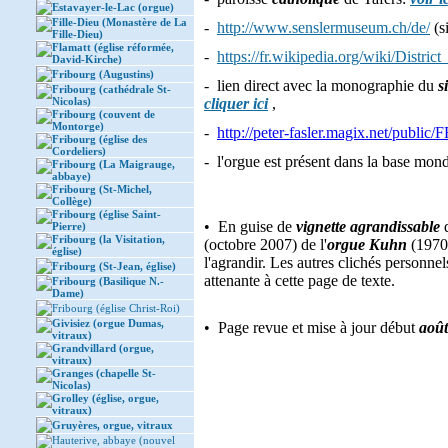
Estavayer-le-Lac (orgue)
Fille-Dieu (Monastère de La
-
http://www.senslermuseum.ch/de/
(s
Fille-Dieu)
Flamatt (église réformée,
-
https://fr.wikipedia.org/wiki/Distric
David-Kirche)
Fribourg (Augustins)
- lien direct avec la monographie du
s
Fribourg (cathédrale St-
Nicolas)
cliquer ici
,
Fribourg (couvent de
Montorge)
-
http://peter-fasler.magix.net/public/
Fribourg (église des
Cordeliers)
- l'orgue est présent dans la base mon
Fribourg (La Maigrauge,
abbaye)
Fribourg (St-Michel,
Collège)
Fribourg (église Saint-
• En guise de
vignette agrandissable
d
Pierre)
Fribourg (la Visitation,
(octobre 2007) de l'
orgue Kuhn
(1970)
église)
l'agrandir. Les autres clichés personnel
Fribourg (St-Jean, église)
attenante à cette page de texte.
Fribourg (Basilique N.-
Dame)
Fribourg (église Christ-Roi)
Givisiez (orgue Dumas,
• Page revue et mise à jour début
août
vitraux)
Grandvillard (orgue,
vitraux)
Granges (chapelle St-
Nicolas)
Grolley (église, orgue,
vitraux)
Gruyères, orgue, vitraux
Hauterive, abbaye (nouvel