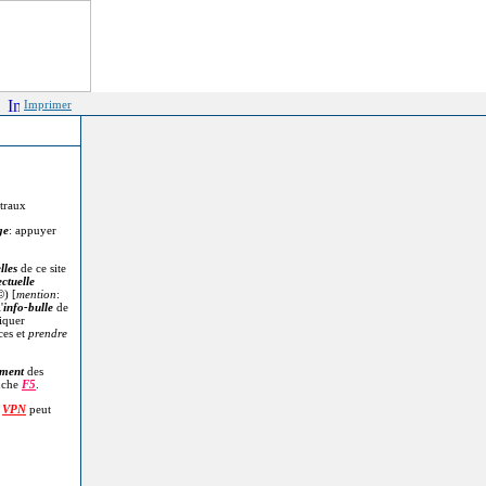
Imprimer
itraux
ge
: appuyer
lles
de ce site
ectuelle
©
) [
mention
:
'
info-bulle
de
diquer
ces et
prendre
.
ment
des
uche
F5
.
n
VPN
peut