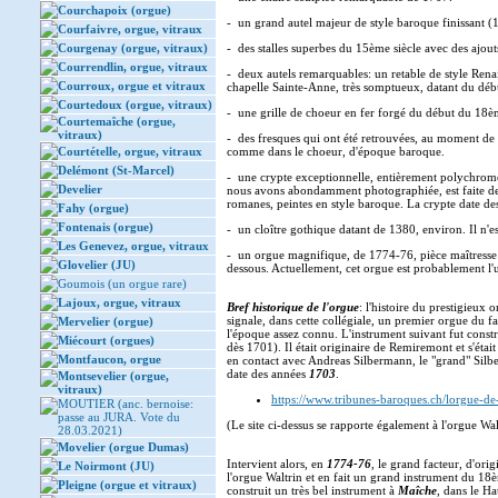
Courchapoix (orgue)
- un grand autel majeur de style baroque finissant (
Courfaivre, orgue, vitraux
Courgenay (orgue, vitraux)
- des stalles superbes du 15ème siècle avec des ajou
Courrendlin, orgue, vitraux
- deux autels remarquables: un retable de style Renai
Courroux, orgue et vitraux
chapelle Sainte-Anne, très somptueux, datant du déb
Courtedoux (orgue, vitraux)
- une grille de choeur en fer forgé du début du 18èm
Courtemaîche (orgue,
vitraux)
- des fresques qui ont été retrouvées, au moment de 
Courtételle, orgue, vitraux
comme dans le choeur, d'époque baroque.
Delémont (St-Marcel)
- une crypte exceptionnelle, entièrement polychrome: 
Develier
nous avons abondamment photographiée, est faite de
romanes, peintes en style baroque. La crypte date des
Fahy (orgue)
Fontenais (orgue)
- un cloître gothique datant de 1380, environ. Il n'
Les Genevez, orgue, vitraux
- un orgue magnifique, de 1774-76, pièce maîtresse de
Glovelier (JU)
dessous. Actuellement, cet orgue est probablement l'u
Goumois (un orgue rare)
Lajoux, orgue, vitraux
Bref historique de l'orgue
: l'histoire du prestigieux
signale, dans cette collégiale, un premier orgue du 
Mervelier (orgue)
l'époque assez connu. L'instrument suivant fut constr
Miécourt (orgues)
dès 1701). Il était originaire de Remiremont et s'éta
Montfaucon, orgue
en contact avec Andreas Silbermann, le "grand" Silb
date des années
1703
.
Montsevelier (orgue,
vitraux)
https://www.tribunes-baroques.ch/lorgue-de-
MOUTIER (anc. bernoise:
passe au JURA. Vote du
(Le site ci-dessus se rapporte également à l'orgue Wa
28.03.2021)
Movelier (orgue Dumas)
Intervient alors, en
1774-76
, le grand facteur, d'ori
Le Noirmont (JU)
l'orgue Waltrin et en fait un grand instrument du 1
Pleigne (orgue et vitraux)
construit un très bel instrument à
Maîche
, dans le H