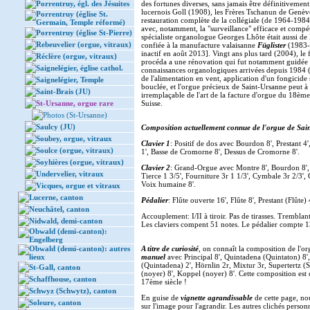
Porrentruy, égl. des Jésuites
des fortunes diverses, sans jamais être définitivement
lucernois Goll (1908), les Frères Tschanun de Genève
Porrentruy (église St.
restauration complète de la collégiale (de 1964-198
Germain, Temple réformé)
avec, notamment, la "surveillance" efficace et compét
Porrentruy (église St-Pierre)
spécialiste organologue Georges Lhôte était aussi de 
Rebeuvelier (orgue, vitraux)
confiée à la manufacture valaisanne
Füglister
(1983-8
inactif en août 2013]. Vingt ans plus tard (2004), le f
Réclère (orgue, vitraux)
procéda a une rénovation qui fut notamment guidée pa
Saignelégier, église cathol.
connaissances organologiques arrivées depuis 1984 (re
de l'alimentation en vent, application d'un fongicide s
Saignelégier, Temple
bouclée, et l'orgue précieux de Saint-Ursanne peut 
Saint-Brais (JU)
irremplaçable de l'art de la facture d'orgue du 18ème 
St-Ursanne, orgue rare
Suisse.
Photos (St-Ursanne)
Saulcy (JU)
Composition actuellement connue de l'orgue de Sai
Soubey, orgue, vitraux
Clavier 1
: Positif de dos avec Bourdon 8', Prestant 4',
Soulce (orgue, vitraux)
1', Basse de Cromorne 8', Dessus de Cromorne 8'.
Soyhières (orgue, vitraux)
Clavier 2
: Grand-Orgue avec Montre 8', Bourdon 8', Pr
Undervelier, vitraux
Tierce 1 3/5', Fourniture 3r 1 1/3', Cymbale 3r 2/3',
Voix humaine 8'.
Vicques, orgue et vitraux
Lucerne, canton
Pédalier
: Flûte ouverte 16', Flûte 8', Prestant (Flûte)
Neuchâtel, canton
Accouplement: I/II à tiroir. Pas de tirasses. Tremblan
Nidwald, demi-canton
Les claviers compent 51 notes. Le pédalier compte 1
Obwald (demi-canton):
Engelberg
Obwald (demi-canton): autres
A titre de curiosité
, on connaît la composition de l'o
lieux
manuel
avec Principal 8', Quintadena (Quintaton) 8',
(Quintadena) 2', Hörnlin 2r, Mixtur 3r, Supertertz (Se
St-Gall, canton
(noyer) 8', Koppel (noyer) 8'. Cette composition est 
Schaffhouse, canton
17ème siècle !
Schwyz (Schwytz), canton
En guise de
vignette agrandissable
de cette page, n
Soleure, canton
sur l'image pour l'agrandir. Les autres clichés person