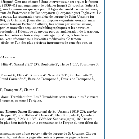
 défiguré. C'est une chance ! Sont intervenus sur cet orgue: le facteur
 (1939-41) qui augmentent le pédalier jusqu'à 27 touches. Suite à la
4), une Commission spéciale pour l'Orgue de Saint-Ursanne fut créée,
ente du Professeur et brillant organiste (+ organologue) Tagliavini. Le
la partie. La restauration complète de l'orgue de Saint-Ursanne fut
4), de Grimisuat. [Leur site fut:
http://www.fuglister-org.ch/
mais
acteur français Bertrand Cattiaux, très connu par ses réalisations,
r les nouvelles acquisitions bibliographiques et les nouvelles
stitution à l'identique de tuyaux perdus, amélioration de la traction,
ur les parties en bois et dépoussiérage....). Voilà, la boucle est
à nouveau résonner sous les voûtes médiévales. Ce témoin
siècle, est l'un des plus précieux instruments de cette époque, en
nt-Ursanne
:
 Flûte 4', Nazard 2 2/3' (3'), Doublette 2', Tierce 1 3/5', Fourniture 3r
estant 4', Flûte 4', Bourdon 4', Nazard 2 2/3' (3'), Doublette 2',
 Grand Cornet 5r 8', Basse de Trompette 8', Dessus de Trompette 8',
 4', Trompette 8', Clairon 4'.
t doux. Tremblant fort. Les 2 Tremblants sont actifs sur les 2 claviers.
3 touches, comme à l'origine.
rgue
Thomas Schott
(Bremgarten) de St.-Ursanne (1619-23):
clavier
 Koppell 8', Spitzflötten 4', Octava 4', Klein Koppeln 4', Quindetz
squialtera) 2 2/3' + 1 3/5'.
Pédalier
: Subbass (sapin) 16', Octava
du plus haut intérêt pour la connaissance de l'orgue du tout début du
ous mettons une
photo personnelle
de l'orgue de St-Ursanne. Cliquer
nels figurent dans la page attenante à la présente page de texte.