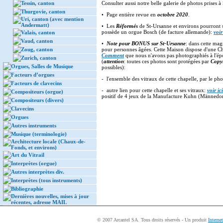
Tessin, canton
Consulter aussi notre belle galerie de photos prises 
Thurgovie, canton
• Page entière revue en
octobre 2020
.
Uri, canton (avec mention
Andermatt)
• Les
Réformés
de St-Ursanne et environs pourront 
possède un orgue Bosch (de facture allemande):
voir
Valais, canton
Vaud, canton
•
Note pour BONUS sur St-Ursanne
: dans cette magn
Zoug, canton
pour personnes âgées. Cette Maison dispose d'une Cha
Comment
que nous n'avons pas photographiés à l'épo
Zurich, canton
(
attention
: toutes ces photos sont protégées par
Copy
Orgues, Salles de Musique
possibles):
Facteurs d’orgues
- l'ensemble des vitraux de cette chapelle, par le ph
Facteurs de clavecins
- autre lien pour cette chapelle et ses vitraux:
voir ici
Compositeurs (orgue)
positif de 4 jeux de la Manufacture Kuhn (Männedor
Compositeurs (divers)
Clavecins
Orgues
Autres instruments
Musique (terminologie)
Architecture locale (Chaux-de-
Fonds, et environs)
Art du Vitrail
Interprètes (orgue)
Autres interprètes div.
Interprètes (tous instruments)
Bibliographie
Dernières nouvelles, mises à jour
récentes, adresse MAIL
© 2007 Arcantel SA. Tous droits réservés - Un produit
Interne