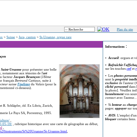
Plan du site
eux
>
Suisse
>
Jura, canton
>
St-Ursanne, orgue rare
:
Informations
nçon
•
Accueil
: orgues et v
•
Rafraîchir l'afficha
sur les touches
ctrl
et
r
à
Saint-Ursanne
pour présenter une belle
le, notamment aux témoins de l'
art
• Les
photos personne
du facteur
Jacques Besançon
(
18ème
sont la
propriété intell
eur français
Bertrand Cattiaux
, suite à
exclusive
de l'auteur (
acteur suisse
Füglister
du
Valais
(pour la
cliché personnel
dans l
n mentionné ci-dessous).
la photo]. Veuillez in
honnêtement
vos sour
contact
avec l'auteur..
• Si
lenteur
au
charge
et R. Schläpfer, éd. Ex Libris, Zurich,
pages:
appuyer
sur to
imerie Le Pays SA, Porrentruy, 1995.
•
AVIS
: L'emploi d'u
bloquer
certains liens.
ulture/
,
20-05-18/
, rubrique historique avec une carte de géographie au début,
ml
,
s%20instruments/St%20Ursanne/St-Ursanne.html
,