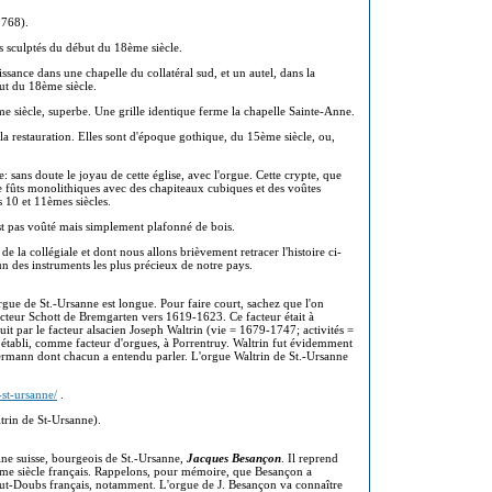
1768).
ts sculptés du début du 18ème siècle.
ssance dans une chapelle du collatéral sud, et un autel, dans la
ut du 18ème siècle.
e siècle, superbe. Une grille identique ferme la chapelle Sainte-Anne.
la restauration. Elles sont d'époque gothique, du 15ème siècle, ou,
sans doute le joyau de cette église, avec l'orgue. Cette crypte, que
 fûts monolithiques avec des chapiteaux cubiques et des voûtes
 10 et 11èmes siècles.
est pas voûté mais simplement plafonné de bois.
 la collégiale et dont nous allons brièvement retracer l'histoire ci-
n des instruments les plus précieux de notre pays.
 orgue de St.-Ursanne est longue. Pour faire court, sachez que l'on
facteur Schott de Bremgarten vers 1619-1623. Ce facteur était à
uit par le facteur alsacien Joseph Waltrin (vie = 1679-1747; activités =
it établi, comme facteur d'orgues, à Porrentruy. Waltrin fut évidemment
ermann dont chacun a entendu parler. L'orgue Waltrin de St.-Ursanne
st-ursanne/
.
ltrin de St-Ursanne).
gine suisse, bourgeois de St.-Ursanne,
Jacques Besançon
. Il reprend
8ème siècle français. Rappelons, pour mémoire, que Besançon a
aut-Doubs français, notamment. L'orgue de J. Besançon va connaître