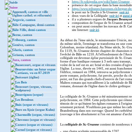
https://fr.wikipedia.org/wiki/Saint-Ursanne
.
Suède
présence de cet orgue dans la base mondial
Suisse
https://www.tribunes-baroques.ch/lorgue-de-
Appenzell, canton et ville
le pont sur le Doubs à St-Ursanne:
voir ici
.
(églises cathol. et réformée)
deux vues de la Collégiale:
voir ici
et
aussi i
il y a plusieurs orgues de
Jacques Besançon
Argovie, canton
composition de l'orgue de St-Ursanne actue
Bâle-Campagne, demi-canton
on peut aussi consulter les travaux de B. C
Bâle-Ville, demi-canton
site Internet:
voir ici
.
Berne, canton
Fribourg, canton
Au début du 7ème siècle, le missionnaire
Ursicin
, m
du même siècle, l'ermitage se transforma en une co
Genève, canton
Colomban, moine irlandais). Au 9ème siècle, St.-Ur
Glaris, canton
En 1119, St.-Ursanne devint chapitre de chanoines re
l'evêché de Bâle en 1210. A l'effondrement de l'Anci
Grisons, canton
collégiale est devenue
église paroissiale
de St.-Ursann
Jura, canton
forme d'une basilique romane à 3 nefs sans transept, 
Bassecourt, orgue et vitraux
voûte de la nef est en arc brisé et des croisées d'ogi
l'église. La tour, élevée en 1441, est aussi franchem
Beurnevésin: un futur orgue
l'édifice, restauré en 1984, retrouva sa polychromie s
Cattiaux, vu en 07.2019
porte romane, polychrome, fut percée, proche du cho
Boécourt (église)
peint
, est l'un des grands chefs-d'oeuvre de l'art rom
Les Bois
Maîtres romans qui travaillèrent à la cathédrale de B
romane, donnant de l'église dans le cloître gothique
Boncourt (orgue, vitraux,
sculptures)
Bourrignon (orgue)
La collégiale de St.-Ursanne a été minutieusement re
Les Breuleux
polychromie, en 1984. Cette polychromie qui s'étend à
témoin de ce qu'étaient les églises romanes à l'origi
Buix (orgue et vitraux)
ornement pictural. N'oublions pas que même les cath
Bure en Ajoie (orgue Kuhn)
Brandenburg dans son ouvrage:
Quand les cathédral
(ouvrage à lire absolument si l'on est amateur d'arc
Charmoille (orgue, vitraux)
Chevenez (orgue et vitraux)
La
collégiale de St.-Ursanne
contient de nombreux tr
Coeuve (orgue et vitraux)
Cornol (orgue et vitraux)
- une chaire sculptée remarquable de 1707.