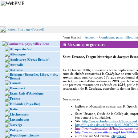
Retour à la page d'accueil
Vous êtes ici :
Accueil
>
Continents, pays, villes, li
Continents, pays, villes, lieux
St-Ursanne, orgue rare
Afrique du Sud
Allemagne
Saint-Ursanne, l'orgue historique de Jacques Besa
Angleterre (Great Britain)
Australie
Autriche
Le 11 février 2006, nous avons fait le déplacement 
suite de clichés consacrés à la
Collégiale
de cette vil
Belgique (Bruxelles, Liège, + div.
roman
, mais aussi consacrés à l'orgue exceptionnel 
Bonus)
siècle
), qui vient d'être restauré en
2004
, par le fact
Canada
une première restauration exécutée en
1984
, par le
f
Danemark
restauration de
B. Cattiaux
, consulter le dernier lie
Etats-Unis d'Amérique
France
Nos sources:
Hollande (Pays-Bas)
Eglises et Monastères suisses, par K. Speich 
Italie
1979.
Saint-Ursanne, Guide de la Collégiale, impr
Liechtenstein
(en vente à la collégiale).
Luxembourg
Site:
http://www.closdudoubs.ch/Tourisme-C
Norvège
https://hls-dhs-dss.ch/fr/articles/003007/20
http://www.swisscastles.ch/Jura/stursanne.ht
Pologne
http://www.orguescattiaux.org/Liste%20de
République tchèque
autre site sur St-Ursanne:
cliquer ici
,