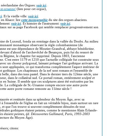
e néerlandaise des Orgues:
voir ici
.
st-ursanne/
(lien pour cet orgue),
ci
. Et la vieille ville:
voir ici
.
en Alsace: lire
cette monographie
du site des orgues alsaciens.
llement:
voir ici
. Et histoire de l'instrument:
voir ici
.
attiaux sur sa page Facebook qui semble remplacer progressivement son
oine de Luxeuil, fonda un ermitage dans la vallée du Doubs. Au milieu
mmunauté monastique observant la règle colombanienne (de
sanne est une dépendance de Moutier-Grandval, abbaye bénédictine.
levant d'abord de l'archevêché de Besançon, puis fut du ressort de
en Régime, le chapitre fut supprimé. Depuis 1803, l'ancienne
e. C'est entre 1179 et 1210 que l'actuelle collégiale fut construite sous
avec un choeur polygonal, laissant présager l'art gothique arrivant. La
ves sont appliquées, ce qui transforma complètement l'aspect intérieur de
ent gothique. Les chapiteaux de la nef sont romans et l'ensemble de
i belle, dans des tons pastel. Dans le dernier tiers du 12ème siècle, une
eur, dans le collatéral sud. Ce portail roman, entièrement
sculpté et
an en Suisse. Il semble que ces sculptures aient été exécutées par les
âle. La collégiale de St.-Ursanne compte encore une autre porte
: cette autre porte romane remonte au 11ème siècle !
staurée et restituée dans sa splendeur du Moyen Âge, avec sa
 l'ensemble de l'église en fait un véritable bijou, mais surtout un rare
ne, et que l'on trouve si souvent complètement dénuées de tout
édrales gothiques étaient peintes, comme le mentionne Alain Erlande-
es étaient peintes, éd. Découvertes Gallimard, Paris, 1993-2003
hitecture du Moyen Âge).
ésors; citons: