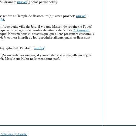
à St-Ursanne:
voir ici
(photos personnelles).
se rendre au Temple de Bassecourt (qui assez proche):
voir ici
. Il
 ici
.
ifique petite ville du Jura, il y a une Maison de retraite (le Foyer)
pelle qui a reçu un ensemble de vitraux de l'artiste
J.-François
que. Nous mettons ci-dessous quelques liens présentant ces vitraux
right
et il est interdit de les reproduire ailleurs, mais les liens sont
otographe J.-F. Pitteloud:
voir ici
.
. [Selon certaines sources, il y aurait dans cette chapelle un orgue
f). Mais le site Kuhn ne le mentionne pas].
t Solutions by Arcantel