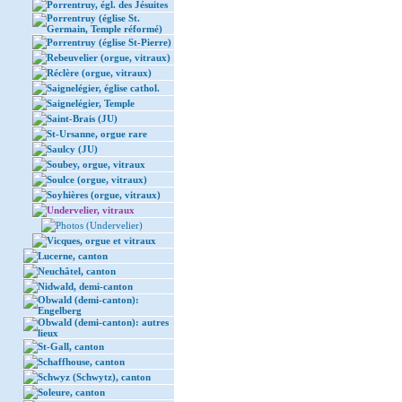
Porrentruy, égl. des Jésuites
Porrentruy (église St.
Germain, Temple réformé)
Porrentruy (église St-Pierre)
Rebeuvelier (orgue, vitraux)
Réclère (orgue, vitraux)
Saignelégier, église cathol.
Saignelégier, Temple
Saint-Brais (JU)
St-Ursanne, orgue rare
Saulcy (JU)
Soubey, orgue, vitraux
Soulce (orgue, vitraux)
Soyhières (orgue, vitraux)
Undervelier, vitraux
Photos (Undervelier)
Vicques, orgue et vitraux
Lucerne, canton
Neuchâtel, canton
Nidwald, demi-canton
Obwald (demi-canton):
Engelberg
Obwald (demi-canton): autres
lieux
St-Gall, canton
Schaffhouse, canton
Schwyz (Schwytz), canton
Soleure, canton