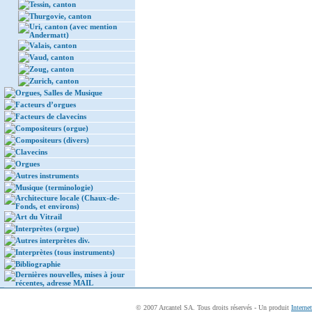
Tessin, canton
Thurgovie, canton
Uri, canton (avec mention
Andermatt)
Valais, canton
Vaud, canton
Zoug, canton
Zurich, canton
Orgues, Salles de Musique
Facteurs d’orgues
Facteurs de clavecins
Compositeurs (orgue)
Compositeurs (divers)
Clavecins
Orgues
Autres instruments
Musique (terminologie)
Architecture locale (Chaux-de-
Fonds, et environs)
Art du Vitrail
Interprètes (orgue)
Autres interprètes div.
Interprètes (tous instruments)
Bibliographie
Dernières nouvelles, mises à jour
récentes, adresse MAIL
© 2007 Arcantel SA. Tous droits réservés - Un produit
Interne