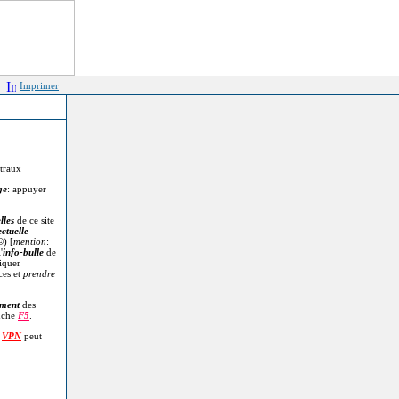
Imprimer
itraux
ge
: appuyer
lles
de ce site
ectuelle
©
) [
mention
:
'
info-bulle
de
diquer
ces et
prendre
.
ment
des
uche
F5
.
n
VPN
peut