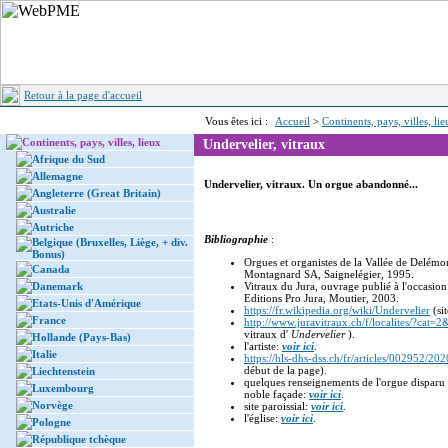
Retour à la page d'accueil
Vous êtes ici :
Accueil
>
Continents, pays, villes, li
Continents, pays, villes, lieux
Undervelier, vitraux
Afrique du Sud
Allemagne
Undervelier, vitraux. Un orgue abandonné...
Angleterre (Great Britain)
Australie
Autriche
Bibliographie
:
Belgique (Bruxelles, Liège, + div.
Bonus)
Orgues et organistes de la Vallée de Delémo
Canada
Montagnard SA, Saignelégier, 1995.
Danemark
Vitraux du Jura, ouvrage publié à l'occasio
Editions Pro Jura, Moutier, 2003.
Etats-Unis d'Amérique
https://fr.wikipedia.org/wiki/Undervelier
(sit
France
http://www.juravitraux.ch/f/localites/?cat
vitraux d'
Undervelier
).
Hollande (Pays-Bas)
l'artiste:
voir ici
.
Italie
https://hls-dhs-dss.ch/fr/articles/002952/20
début de la page).
Liechtenstein
quelques renseignements de l'orgue disparu 
Luxembourg
noble façade:
voir ici
.
Norvège
site paroissial:
voir ici
.
l'église:
voir ici
.
Pologne
République tchèque