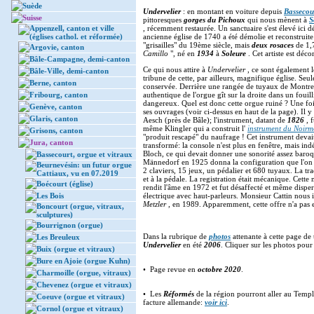
Suède
Undervelier
: en montant en voiture depuis
Bassecou
Suisse
pittoresques
gorges du Pichoux
qui nous mènent à
S
Appenzell, canton et ville
, récemment restaurée. Un sanctuaire s'est élevé ici
(églises cathol. et réformée)
ancienne église de 1740 a été démolie et reconstruite
"grisailles" du 19ème siècle, mais
deux rosaces
de 1,
Argovie, canton
Camillo
", né en
1934
à
Soleure
. Cet artiste est déco
Bâle-Campagne, demi-canton
Ce qui nous attire à
Undervelier
, ce sont également 
Bâle-Ville, demi-canton
tribune de cette, par ailleurs, magnifique église. Seu
Berne, canton
conservée. Derrière une rangée de tuyaux de Montre,
Fribourg, canton
authentique de l'orgue gît sur la droite dans un fouil
dangereux. Quel est donc cette orgue ruiné ? Une foi
Genève, canton
ses ouvrages (voir ci-dessus en haut de la page). Il 
Glaris, canton
Aesch (près de Bâle); l'instrument, datant de
1826
, 
même Klingler qui a construit l'
instrument du Noirm
Grisons, canton
"produit rescapé" du naufrage ! Cet instrument devait a
Jura, canton
transformé: la console n'est plus en fenêtre, mais in
Bloch, ce qui devait donner une sonorité assez baro
Bassecourt, orgue et vitraux
Männedorf en 1925 donna la configuration que l'on pe
Beurnevésin: un futur orgue
2 claviers, 15 jeux, un pédalier et 680 tuyaux. La tr
Cattiaux, vu en 07.2019
et à la pédale. La registration était mécanique. Cette
Boécourt (église)
rendit l'âme en 1972 et fut désaffecté et même dispe
Les Bois
électrique avec haut-parleurs. Monsieur Cattin nous i
Metzler
, en 1989. Apparemment, cette offre n'a pas eu 
Boncourt (orgue, vitraux,
sculptures)
Bourrignon (orgue)
Dans la rubrique de
photos
attenante à cette page de
Les Breuleux
Undervelier
en été
2006
. Cliquer sur les photos pour
Buix (orgue et vitraux)
Bure en Ajoie (orgue Kuhn)
• Page revue en
octobre 2020
.
Charmoille (orgue, vitraux)
Chevenez (orgue et vitraux)
• Les
Réformés
de la région pourront aller au Temp
Coeuve (orgue et vitraux)
facture allemande:
voir ici
.
Cornol (orgue et vitraux)