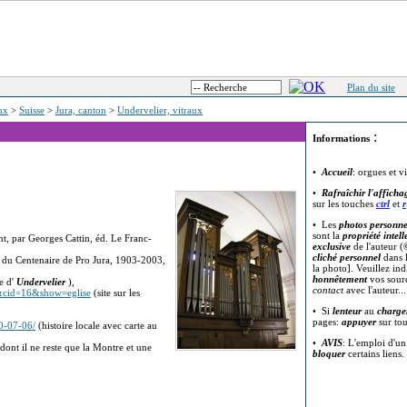
Plan du site
eux
>
Suisse
>
Jura, canton
>
Undervelier, vitraux
:
Informations
•
Accueil
: orgues et v
•
Rafraîchir l'afficha
sur les touches
ctrl
et
r
• Les
photos personne
sont la
propriété intell
nt, par Georges Cattin, éd. Le Franc-
exclusive
de l'auteur (
cliché personnel
dans l
n du Centenaire de Pro Jura, 1903-2003,
la photo]. Veuillez in
honnêtement
vos sour
e d'
Undervelier
),
contact
avec l'auteur..
=2&cid=16&show=eglise
(site sur les
• Si
lenteur
au
charge
pages:
appuyer
sur to
20-07-06/
(histoire locale avec carte au
•
AVIS
: L'emploi d'u
dont il ne reste que la Montre et une
bloquer
certains liens.