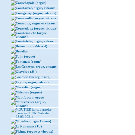
Courchapoix (orgue)
Courfaivre, orgue, vitraux
Courgenay (orgue, vitraux)
Courrendlin, orgue, vitraux
Courroux, orgue et vitraux
Courtedoux (orgue, vitraux)
Courtemaîche (orgue,
vitraux)
Courtételle, orgue, vitraux
Delémont (St-Marcel)
Develier
Fahy (orgue)
Fontenais (orgue)
Les Genevez, orgue, vitraux
Glovelier (JU)
Goumois (un orgue rare)
Lajoux, orgue, vitraux
Mervelier (orgue)
Miécourt (orgues)
Montfaucon, orgue
Montsevelier (orgue,
vitraux)
MOUTIER (anc. bernoise:
passe au JURA. Vote du
28.03.2021)
Movelier (orgue Dumas)
Le Noirmont (JU)
Pleigne (orgue et vitraux)