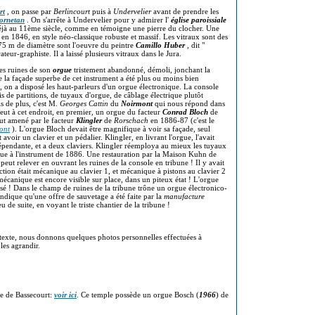
rt
, on passe par
Berlincourt
puis à
Undervelier
avant de prendre les
ornetan
. On s'arrête à Undervelier pour y admirer l'
église paroissiale
 déjà au 11ème siècle, comme en témoigne une pierre du clocher. Une
 en 1846, en style néo-classique robuste et massif. Les vitraux sont des
75 m de diamètre sont l'oeuvre du peintre
Camillo Huber
, dit "
rateur-graphiste. Il a laissé plusieurs vitraux dans le Jura.
les ruines de son
orgue
tristement abandonné, démoli, jonchant la
le la façade superbe de cet instrument a été plus ou moins bien
 on a disposé les haut-parleurs d'un orgue électronique. La console
lis de partitions, de tuyaux d'orgue, de câblage électrique plutôt
s de plus, c'est M.
Georges Cattin
du
Noirmont
qui nous répond dans
y eut à cet endroit, en premier, un orgue du facteur
Conrad Bloch
de
fut amené par le facteur
Klingler
de
Rorschach
en 1886-87 (c'est le
ont
). L'orgue Bloch devait être magnifique à voir sa façade, seul
voir un clavier et un pédalier. Klingler, en livrant l'orgue, l'avait
dépendante, et a deux claviers. Klingler réemploya au mieux les tuyaux
que à l'instrument de 1886. Une restauration par la Maison Kuhn de
ut relever en ouvrant les ruines de la console en tribune ! Il y avait
action était mécanique au clavier 1, et mécanique à pistons au clavier 2
 mécanique est encore visible sur place, dans un piteux état ! L'orgue
rsé ! Dans le champ de ruines de la tribune trône un orgue électronico-
ndique qu'une offre de sauvetage a été faite par la
manufacture
de suite, en voyant le triste chantier de la tribune !
 texte, nous donnons quelques photos personnelles effectuées à
 les agrandir.
le de Bassecourt:
voir ici
. Ce temple possède un orgue Bosch (
1966
) de