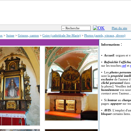
Plan du site
eux
>
Suisse
>
Grisons, canton
>
Coire (cathédrale Ste-Marie)
>
Photos (autels, vitraux, divers)
:
Informations
•
Accueil
: orgues et v
•
Rafraîchir l'affich
sur les touches
ctrl
et
• Les
photos personne
sont la
propriété intell
exclusive
de l'auteur (
cliché personnel
dans 
la photo]. Veuillez in
honnêtement
vos sour
contact
avec l'auteur..
• Si
lenteur
au
charg
pages:
appuyer
sur t
•
AVIS
: L'emploi d'u
bloquer
certains liens