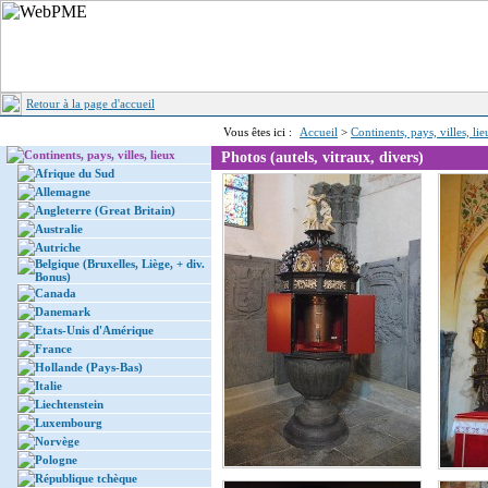
Retour à la page d'accueil
Vous êtes ici :
Accueil
>
Continents, pays, villes, li
Continents, pays, villes, lieux
Photos (autels, vitraux, divers)
Afrique du Sud
Allemagne
Angleterre (Great Britain)
Australie
Autriche
Belgique (Bruxelles, Liège, + div.
Bonus)
Canada
Danemark
Etats-Unis d'Amérique
France
Hollande (Pays-Bas)
Italie
Liechtenstein
Luxembourg
Norvège
Pologne
République tchèque