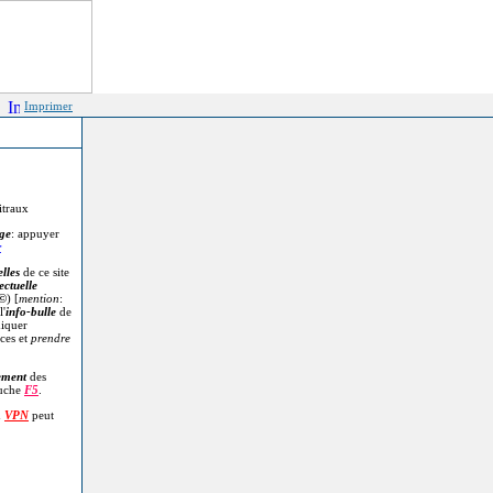
Imprimer
itraux
age
: appuyer
r
lles
de ce site
ectuelle
©
) [
mention
:
l'
info-bulle
de
diquer
ces et
prendre
.
ement
des
ouche
F5
.
n
VPN
peut
.