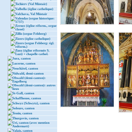
Tschierv (Val Müstair)
Valbella (église catholique)
Valchava, Val Müstair
Valendas (orgue historique:
1737)
Zernez (église réform., orgue
classé)
Zillis (orgue Felsberg)
Zizers (église catholique)
Zizers (orgue Felsberg: égl.
réform.)
Zuoz (église réformée S.
Luzi) + chapelle cathol.
Jura, canton
Lucerne, canton
Neuchâtel, canton
Nidwald, demi-canton
Obwald (demi-canton):
Engelberg
Obwald (demi-canton): autres
lieux
St-Gall, canton
Schaffhouse, canton
Schwyz (Schwytz), canton
Soleure, canton
Tessin, canton
Thurgovie, canton
Uri, canton (avec mention
Andermatt)
Valais, canton