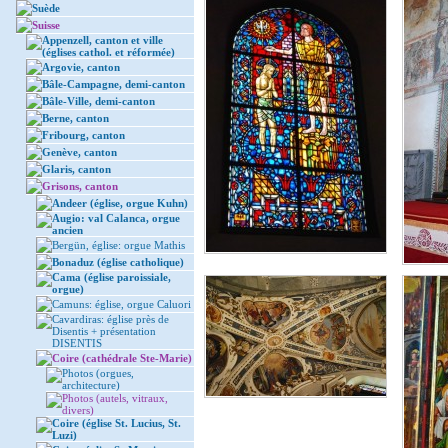
Suède
Suisse
Appenzell, canton et ville
(églises cathol. et réformée)
Argovie, canton
Bâle-Campagne, demi-canton
Bâle-Ville, demi-canton
Berne, canton
Fribourg, canton
Genève, canton
Glaris, canton
Grisons, canton
Andeer (église, orgue Kuhn)
Augio: val Calanca, orgue
ancien
Bergün, église: orgue Mathis
Bonaduz (église catholique)
Cama (église paroissiale,
orgue)
Camuns: église, orgue Caluori
Cavardiras: église près de
Disentis + présentation
DISENTIS
Coire (cathédrale Ste-Marie)
Photos (orgues,
architecture)
Photos (autels, vitraux,
divers)
Coire (église St. Lucius, St.
Luzi)