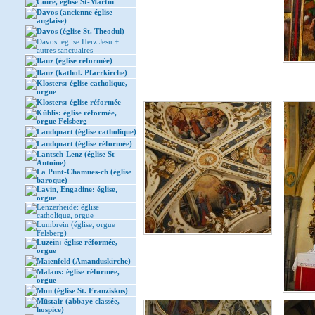
Coire, église St-Martin
Davos (ancienne église
anglaise)
Davos (église St. Theodul)
Davos: église Herz Jesu +
autres sanctuaires
Ilanz (église réformée)
Ilanz (kathol. Pfarrkirche)
Klosters: église catholique,
orgue
Klosters: église réformée
Küblis: église réformée,
orgue Felsberg
Landquart (église catholique)
Landquart (église réformée)
Lantsch-Lenz (église St-
Antoine)
La Punt-Chamues-ch (église
baroque)
Lavin, Engadine: église,
orgue
Lenzerheide: église
catholique, orgue
Lumbrein (église, orgue
Felsberg)
Luzein: église réformée,
orgue
Maienfeld (Amanduskirche)
Malans: église réformée,
orgue
Mon (église St. Franziskus)
Müstair (abbaye classée,
hospice)