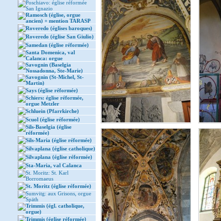
Poschiavo: église réformée
San Ignazio
Ramosch (église, orgue
ancien) + mention TARASP
Roveredo (églises baroques)
Roveredo (église San Giulio)
Samedan (église réformée)
Santa Domenica, val
Calanca: orgue
Savognin (Baselgia
Nossadonna, Ste-Marie)
Savognin (St-Michel, St-
Martin)
Says (église réformée)
Schiers: église réformée,
orgue Metzler
Schluein (Pfarrkirche)
Scuol (église réformée)
Sils-Baselgia (église
réformée)
Sils-Maria (église réformée)
Silvaplana (église catholique)
Silvaplana (église réformée)
Sta-Maria, val Calanca
St. Moritz: St. Karl
Borromaeus
St. Moritz (église réformée)
Sumvitg: aux Grisons, orgue
Späth
Trimmis (égl. catholique,
orgue)
Trimmis (église réformée)