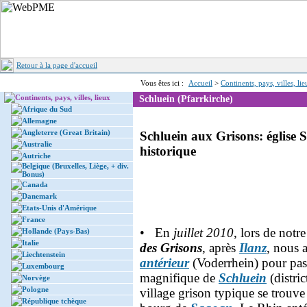
Retour à la page d'accueil
Vous êtes ici :
Accueil
>
Continents, pays, villes, li
Continents, pays, villes, lieux
Schluein (Pfarrkirche)
Afrique du Sud
Allemagne
Angleterre (Great Britain)
Schluein aux Grisons: église 
Australie
historique
Autriche
Belgique (Bruxelles, Liège, + div.
Bonus)
Canada
Danemark
Etats-Unis d'Amérique
France
• En
juillet 2010
, lors de notr
Hollande (Pays-Bas)
Italie
des Grisons
, après
Ilanz
, nous 
Liechtenstein
antérieur
(Voderrhein) pour passe
Luxembourg
magnifique de
Schluein
(distri
Norvège
Pologne
village grison typique se trouv
République tchèque