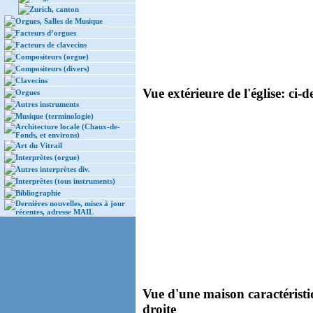
Zurich, canton
Orgues, Salles de Musique
Facteurs d’orgues
Facteurs de clavecins
Compositeurs (orgue)
Compositeurs (divers)
Clavecins
Vue extérieure de l'église: ci-d
Orgues
Autres instruments
Musique (terminologie)
Architecture locale (Chaux-de-
Fonds, et environs)
Art du Vitrail
Interprètes (orgue)
Autres interprètes div.
Interprètes (tous instruments)
Bibliographie
Dernières nouvelles, mises à jour
récentes, adresse MAIL
Vue d'une maison caractéristi
droite