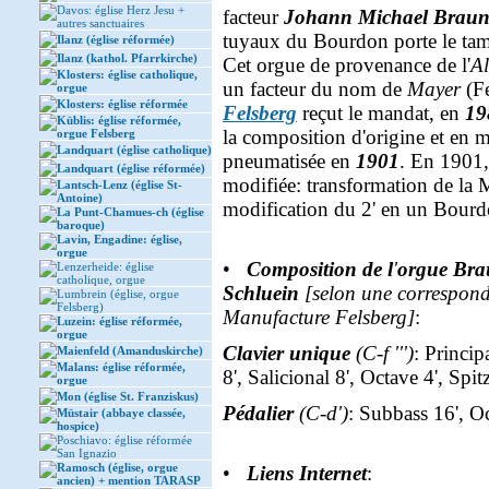
Davos: église Herz Jesu +
facteur
Johann Michael Brau
autres sanctuaires
tuyaux du Bourdon porte le tamp
Ilanz (église réformée)
Ilanz (kathol. Pfarrkirche)
Cet orgue de provenance de l'
A
Klosters: église catholique,
un facteur du nom de
Mayer
(Fe
orgue
Klosters: église réformée
Felsberg
reçut le mandat, en
19
Küblis: église réformée,
la composition d'origine et en m
orgue Felsberg
Landquart (église catholique)
pneumatisée en
1901
. En 1901,
Landquart (église réformée)
modifiée: transformation de la 
Lantsch-Lenz (église St-
Antoine)
modification du 2' en un Bour
La Punt-Chamues-ch (église
baroque)
Lavin, Engadine: église,
orgue
•
Composition de l
'
orgue Br
Lenzerheide: église
catholique, orgue
Schluein
[selon une correspond
Lumbrein (église, orgue
Felsberg)
Manufacture Felsberg]
:
Luzein: église réformée,
orgue
Clavier unique
(C-f ''')
: Princip
Maienfeld (Amanduskirche)
Malans: église réformée,
8', Salicional 8', Octave 4', Spit
orgue
Mon (église St. Franziskus)
Pédalier
(C-d')
: Subbass 16', Oc
Müstair (abbaye classée,
hospice)
Poschiavo: église réformée
San Ignazio
Ramosch (église, orgue
•
Liens Internet
:
ancien) + mention TARASP