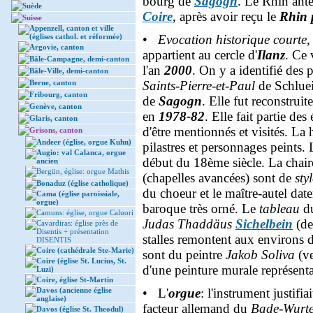
bourg de
Sagogn
. Le Rhin anté
Suède
Coire
, après avoir reçu le
Rhin 
Suisse
Appenzell, canton et ville
(églises cathol. et réformée)
•
Evocation historique courte
,
Argovie, canton
appartient au cercle d'
Ilanz
. Ce 
Bâle-Campagne, demi-canton
l'an
2000
. On y a identifié des p
Bâle-Ville, demi-canton
Berne, canton
Saints-Pierre-et-Paul
de Schlue
Fribourg, canton
de
Sagogn
. Elle fut reconstruit
Genève, canton
en
1978-82
. Elle fait partie de
Glaris, canton
d'être mentionnés et visités. La
Grisons, canton
Andeer (église, orgue Kuhn)
pilastres et personnages peints. L
Augio: val Calanca, orgue
début du 18ème siècle. La chair
ancien
Bergün, église: orgue Mathis
(chapelles avancées) sont de
sty
Bonaduz (église catholique)
du choeur et le maître-autel date
Cama (église paroissiale,
orgue)
baroque très orné. Le
tableau
d
Camuns: église, orgue Caluori
Judas Thaddäus
Sichelbein
(de
Cavardiras: église près de
Disentis + présentation
stalles remontent aux environs 
DISENTIS
Coire (cathédrale Ste-Marie)
sont du peintre
Jakob Soliva
(v
Coire (église St. Lucius, St.
d'une peinture murale représent
Luzi)
Coire, église St-Martin
Davos (ancienne église
• L'
orgue
: l'instrument justifi
anglaise)
facteur allemand du
Bade-Wurt
Davos (église St. Theodul)