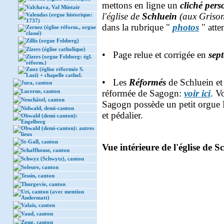
mettons en ligne un
cliché pers
Valchava, Val Müstair
l'église de
Schluein
(aux Grison
Valendas (orgue historique:
1737)
dans la rubrique "
photos
" atte
Zernez (église réform., orgue
classé)
Zillis (orgue Felsberg)
Zizers (église catholique)
• Page relue et corrigée en
sep
Zizers (orgue Felsberg: égl.
réform.)
Zuoz (église réformée S.
Luzi) + chapelle cathol.
• Les
Réformés
de Schluein et 
Jura, canton
Lucerne, canton
réformée de Sagogn:
voir ici
. V
Neuchâtel, canton
Sagogn possède un petit orgue
Nidwald, demi-canton
et pédalier.
Obwald (demi-canton):
Engelberg
Obwald (demi-canton): autres
lieux
St-Gall, canton
Vue intérieure de l'église de S
Schaffhouse, canton
Schwyz (Schwytz), canton
Soleure, canton
Tessin, canton
Thurgovie, canton
Uri, canton (avec mention
Andermatt)
Valais, canton
Vaud, canton
Zoug, canton