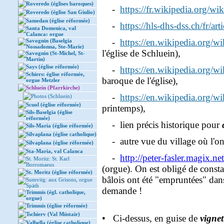
Roveredo (églises baroques)
-
https://fr.wikipedia.org/wi
Roveredo (église San Giulio)
Samedan (église réformée)
-
https://hls-dhs-dss.ch/fr/a
Santa Domenica, val
Calanca: orgue
-
https://en.wikipedia.org/w
Savognin (Baselgia
Nossadonna, Ste-Marie)
l'église de Schluein),
Savognin (St-Michel, St-
Martin)
Says (église réformée)
-
https://en.wikipedia.org/w
Schiers: église réformée,
baroque de l'église),
orgue Metzler
Schluein (Pfarrkirche)
-
https://en.wikipedia.org/w
Photos (Schluein)
Scuol (église réformée)
printemps),
Sils-Baselgia (église
réformée)
- lien précis historique pour
Sils-Maria (église réformée)
Silvaplana (église catholique)
- autre vue du village où l'on 
Silvaplana (église réformée)
Sta-Maria, val Calanca
-
http://peter-fasler.magix.n
St. Moritz: St. Karl
Borromaeus
(orgue). On est obligé de consta
St. Moritz (église réformée)
bâlois ont été "empruntées" da
Sumvitg: aux Grisons, orgue
Späth
demande !
Trimmis (égl. catholique,
orgue)
Trimmis (église réformée)
Tschierv (Val Müstair)
• Ci-dessus, en guise de
vignet
Valbella (église catholique)