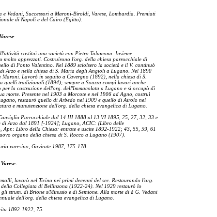
 e Vedani, Successori a Maroni-Biroldi, Varese, Lombardia. Premiati
onale di Napoli e del Cairo (Egitto)
.
Varese
:
l'attività costituì una società con Pietro Talamona. Insieme
o molto apprezzati. Costruirono l'org. della chiesa parrocchiale di
llo di Ponto Valentino. Nel 1889 sciolsero la società e il V. continuò
. di Arzo e nella chiesa di S. Maria degli Angioli a Lugano. Nel 1890
 à Maroni. Lavorò in seguito a Cavergno (1892), nella chiesa di S.
 quelli tradizionali (1894); sempre a Soazza compì lavori anche
o per la costruzione dell'org. dell'Immacolata a Lugano e si occupò di
 sua morte. Presente nel 1903 a Morcote e nel 1906 ad Agno, costruì
Lugano, restaurò quello di Arbedo nel 1909 e quello di Airolo nel
atura e munutenzione dell'org. della chiesa evangelica di Lugano.
Consiglio Parrocchiale dal 14 III 1888 al 13 VI 1895, 25, 27, 32, 33 e
e di Arzo dal 1891 [-1924]; Lugano, ACIC: [Libro delle
pr.: Libro della Chiesa: entrate e uscite 1892-1922; 43, 55, 59, 61
 nuovo organo della chiesa di S. Rocco a Lugano (1907).
torio varesino, Gavirate 1987, 175-178
.
e
Varese
:
olli, lavorò nel Ticino nei primi decenni del sec. Restaurando l'org.
della Collegiata di Bellinzona (1922-24). Nel 1929 restaurò lo
 gli strum. di Brione s/Minusio e di Semione. Alla morte di à G. Vedani
nnuale dell'org. della chiesa evangelica di Lugano.
cita 1892-1922, 75.