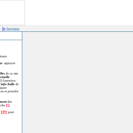
Imprimer
itraux
ge
: appuyer
lles
de ce site
ectuelle
©
) [
mention
:
'
info-bulle
de
diquer
ces et
prendre
.
ment
des
uche
F5
.
n
VPN
peut