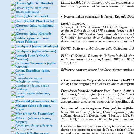
BIBL.: BRMA, 39; A. Calderai, Organi e organisti d
Davos (église St. Theodul)
tradizione organaria nel territorio varesino, Gavira
Davos: église Herz Jesu +
autres sanctuaires
Ilanz (église réformée)
• Note en italien concernant le facteur
Eugenio Biro
Ilanz (kathol. Pfarrkirche)
Biroldi, Eugenio:
Klosters: église catholique,
Varese, 16 XI 1756 + Varese, 23 X 1827. Organaro. Fi
orgue
anche in Ticino dove nel 1775 aggiustò l'organo di 
Klosters: église réformée
Ascona. Nel 1800 costruì l'org. nuovo di S. Carlo a 
S. Sisinio a Mendrisio, dove riutilizzò molte canne 
Küblis: église réformée,
discendenti ma trasmise le sue conoscenze al nipote 
orgue Felsberg
Landquart (église catholique)
FONTI: Bellinzona, AC: Lettere della Collegiata di S
Landquart (église réformée)
Lantsch-Lenz (église St-
BIBL.: C. Schmidl, Dizionario Universale dei Musici
Antoine)
nell'antico borgo di Lugano, Lugano 1984, 81-83; M.
1987, 69-82
.
La Punt-Chamues-ch (église
baroque)
Référence pour ces textes
:
http://www.ricercamusica.
Lavin, Engadine: église,
orgue
Lenzerheide: église
•
Composition de l'orgue Vedani de Cama
(
1889
/
1
catholique, orgue
2008
; ils sont regroupés en deux colonnes de registr
Lumbrein (église, orgue
Felsberg)
Première colonne de registres
:
Voce Umana
,
Flutta 
Luzein: église réformée,
de Basson),
Corno Inglese
(Cor anglais 8'),
Violoncel
orgue
soprani
(2', dessus),
Flauto in VIII soprani
,
Trombon
Maienfeld (Amanduskirche)
accouplement avec le jeu Superoctave. Spécifique de 
Malans: église réformée,
Seconde colonne de registres
:
Principale bassi
(Princ
orgue
bassi
,
Ottava bassi
(4', basse),
Ottava soprani
(4', de
Mon (église St. Franziskus)
(15ème, dessus, 2'),
Decimanona
(19ème: 1 1/3'),
Vi
Müstair (abbaye classée,
2/3' + 1/2'),
Contrabassi e Ottava
,
Timpani
(percussio
hospice)
Poschiavo: église réformée
Il existe un tirant à pied pour
accoupler
le clavier et 
San Ignazio
dernier accessoire est typique de l'orgue italien). 
Ramosch (église, orgue
un vrai bijou d'orgue italien du dernier quart du 19è