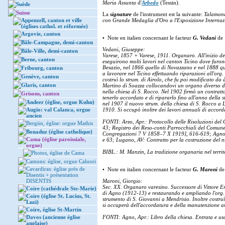
Maria Assunta
d'
Arbedo
(Tessin).
Suède
Suisse
La
signature
de l'instrument est la suivante:
Talamona
Appenzell, canton et ville
con Grande Medaglia d'Oro a l'Esposizione Internazi
(églises cathol. et réformée)
Argovie, canton
• Note en italien concernant le facteur
G. Vedani
de
Bâle-Campagne, demi-canton
Vedani, Giuseppe:
Bâle-Ville, demi-canton
Varese, 1857 + Varese, 1911. Organaro. All'inizio del
Berne, canton
eseguirono molti lavori nel canton Ticino dove furon
Besazio, nel 1866 quello di Novazzano e nel 1888 que
Fribourg, canton
a lavorare nel Ticino effettuando riparazioni all'org
Genève, canton
costruì lo strum. di Airolo, che fu poi modificato da
Glaris, canton
Martino di Soazza collocandovi un organo diverso da
nella chiesa di S. Rocco. Nel 1902 firmò un contratt
Grisons, canton
tenerlo accordato e di ripararlo fino all'anno della
Andeer (église, orgue Kuhn)
nel 1907 il nuovo strum. della chiesa di S. Rocco a 
Augio: val Calanca, orgue
1910. Si occupò inoltre dei lavori annuali di accord
ancien
FONTI: Arzo, Apr.: Protocollo delle Risoluzioni del 
Bergün, église: orgue Mathis
43; Registro dei Reso-conti Parrocchiali del Comun
Bonaduz (église catholique)
Congregazioni 7 V 1858–7 X 1919], 616-619; Agno, A
Cama (église paroissiale,
e 63; Lugano, AV: Contratto per la costruzione del
orgue)
BIBL.: M. Manzin, La tradizione organaria nel terri
Photos, église de Cama
Camuns: église, orgue Caluori
Cavardiras: église près de
• Note en italien concernant le facteur
G. Maroni
d
Disentis + présentation
DISENTIS
Maroni, Giorgio:
Sec. XX. Organaro varesino. Successore di Vittore Erm
Coire (cathédrale Ste-Marie)
di Agno (1912-13) e restaurando e ampliando l'org. 
Coire (église St. Lucius, St.
strumento di S. Giovanni a Mendrisio. Inoltre costruì
Luzi)
si occuperà dell'accordatura e della manutenzione a
Coire, église St-Martin
Davos (ancienne église
FONTI: Agno, Apr.: Libro della chiesa. Entrata e us
anglaise)