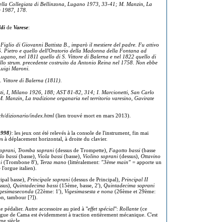
ella Collegiata di Bellinzona, Lugano 1973, 33-41; M. Manzin, La
te 1987, 178
.
ldi
de
Varese
:
glio di Giovanni Battista B., imparò il mestiere del padre. Fu attivo
S. Pietro e quello dell'Oratorio della Madonna della Fontana ad
Lugano, nel 1811 quello di S. Vittore di Balerna e nel 1822 quello di
dello strum. precedente costruito da Antonio Reina nel 1758. Non ebbe
Luigi Maroni.
. Vittore di Balerna (1811).
sti, I, Milano 1926, 188; AST 81-82, 314; I. Marcionetti, San Carlo
 Manzin, La tradizione organaria nel territorio varesino, Gavirate
ch/dizionario/index.html
(lien trouvé mort en mars 2013).
998
)
: les jeux ont été relevés à la console de l'instrument, fin mai
es à déplacement horizontal, à droite du clavier.
soprani
,
Tromba soprani
(dessus de Trompette),
Fagotto bassi
(basse
lo bassi
(basse),
Viola bassi
(basse),
Violino soprani
(dessus),
Ottavino
i
(Trombone 8'),
Terza mano
(littéralement:
"3ème main"
= apporte un
l'orgue italien).
ipal basse),
Principale soprani
(dessus de Principal),
Principal II
ssus),
Quintadecima bassi
(15ème, basse, 2'),
Quintadecima soprani
gesimaseconda
(22ème: 1'),
Vigesimasesta e nona
(26ème et 29ème:
n, tambour [?]).
le pédalier. Autre accessoire au pied à "
effet spécial
":
Rollante
(ce
L'orgue de Cama est évidemment à traction entièrement mécanique. C'est
me siècle.