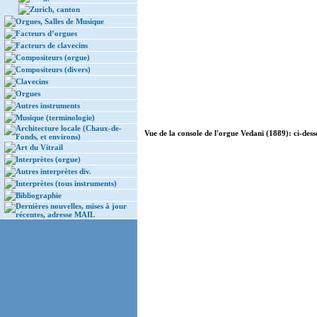
Zurich, canton
Orgues, Salles de Musique
Facteurs d’orgues
Facteurs de clavecins
Compositeurs (orgue)
Compositeurs (divers)
Clavecins
Orgues
Autres instruments
Musique (terminologie)
Architecture locale (Chaux-de-
Vue de la console de l'orgue Vedani (1889): ci-dess
Fonds, et environs)
Art du Vitrail
Interprètes (orgue)
Autres interprètes div.
Interprètes (tous instruments)
Bibliographie
Dernières nouvelles, mises à jour
récentes, adresse MAIL