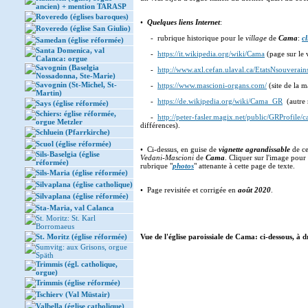
ancien) + mention TARASP
Roveredo (églises baroques)
•
Quelques liens Internet
:
Roveredo (église San Giulio)
- rubrique historique pour le
village
de
Cama
:
cl
Samedan (église réformée)
Santa Domenica, val
-
https://it.wikipedia.org/wiki/Cama
(page sur le 
Calanca: orgue
Savognin (Baselgia
-
http://www.axl.cefan.ulaval.ca/EtatsNsouverain
Nossadonna, Ste-Marie)
Savognin (St-Michel, St-
-
https://www.mascioni-organs.com/
(site de la 
Martin)
-
https://de.wikipedia.org/wiki/Cama_GR
(autre 
Says (église réformée)
Schiers: église réformée,
-
http://peter-fasler.magix.net/public/GRProfile
orgue Metzler
différences).
Schluein (Pfarrkirche)
Scuol (église réformée)
• Ci-dessus, en guise de
vignette agrandissable
de ce
Sils-Baselgia (église
Vedani-Mascioni
de
Cama
. Cliquer sur l'image pour 
réformée)
rubrique "
photos
" attenante à cette page de texte.
Sils-Maria (église réformée)
Silvaplana (église catholique)
• Page revisitée et corrigée en
août 2020
.
Silvaplana (église réformée)
Sta-Maria, val Calanca
St. Moritz: St. Karl
Borromaeus
St. Moritz (église réformée)
Vue de l'église paroissiale de Cama: ci-dessous, à d
Sumvitg: aux Grisons, orgue
Späth
Trimmis (égl. catholique,
orgue)
Trimmis (église réformée)
Tschierv (Val Müstair)
Valbella (église catholique)