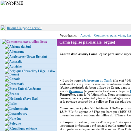
Retour à la page d'accueil
Vous êtes ici :
Accueil
>
Continents, pays, villes, li
Continents, pays, villes, lieux
Cama (église paroissiale, orgue)
Afrique du Sud
Allemagne
Canton des Grisons, Cama: église paroissiale supe
Angleterre (Great Britain)
Australie
Autriche
Belgique (Bruxelles, Liège, + div.
Bonus)
Canada
• Lors de notre
déplacement au Tessin
(fin
mai
/ dé
Danemark
seulement visité plusieurs sanctuaires intéressants du
l'
église paroissiale
du beau village de
Cama
, dans le
Etats-Unis d'Amérique
km de
Bellinzone
(et proche du très beau village de
France
Bernardino
, dans le
Val Mesolcina
. Nous sommes sur 
Grisons
, dans la partie
italophone
. Les villages, sur
Hollande (Pays-Bas)
et le paysage escarpé de la vallée est l'un des plus be
Italie
Cama
compte à peine 500 habitants. L'
église paroiss
Liechtenstein
1219
. Elle fut agrandie à l'époque baroque (
1656-6
Luxembourg
niveau des autels, est donc du milieu du 17ème s. Cet
Norvège
• L'
orgue
: on est en présence d'un
orgue historique
c
Pologne
instrument intéressant a été restauré par la
manufactu
République tchèque
et un pédalier indépendant de 20 marches. Pour l'inté