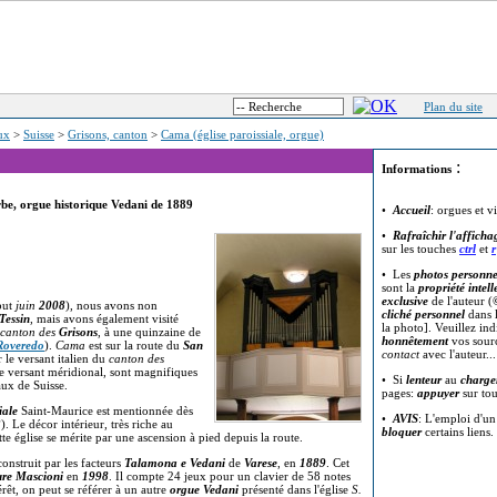
Plan du site
eux
>
Suisse
>
Grisons, canton
>
Cama (église paroissiale, orgue)
:
Informations
rbe, orgue historique Vedani de 1889
•
Accueil
: orgues et v
•
Rafraîchir l'afficha
sur les touches
ctrl
et
r
• Les
photos personne
sont la
propriété intell
exclusive
de l'auteur (
but
juin
2008
), nous avons non
cliché personnel
dans l
Tessin
, mais avons également visité
la photo]. Veuillez in
canton des
Grisons
, à une quinzaine de
honnêtement
vos sour
Roveredo
).
Cama
est sur la route du
San
contact
avec l'auteur..
le versant italien du
canton des
 ce versant méridional, sont magnifiques
• Si
lenteur
au
charge
aux de Suisse.
pages:
appuyer
sur to
iale
Saint-Maurice est mentionnée dès
•
AVIS
: L'emploi d'u
2
). Le décor intérieur, très riche au
bloquer
certains liens.
te église se mérite par une ascension à pied depuis la route.
onstruit par les facteurs
Talamona e Vedani
de
Varese
, en
1889
. Cet
re Mascioni
en
1998
. Il compte 24 jeux pour un clavier de 58 notes
rêt, on peut se référer à un autre
orgue Vedani
présenté dans l'église
S.