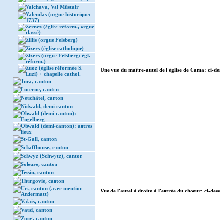
Valchava, Val Müstair
Valendas (orgue historique:
1737)
Zernez (église réform., orgue
classé)
Zillis (orgue Felsberg)
Zizers (église catholique)
Zizers (orgue Felsberg: égl.
réform.)
Zuoz (église réformée S.
Une vue du maître-autel de l'église de Cama: ci-des
Luzi) + chapelle cathol.
Jura, canton
Lucerne, canton
Neuchâtel, canton
Nidwald, demi-canton
Obwald (demi-canton):
Engelberg
Obwald (demi-canton): autres
lieux
St-Gall, canton
Schaffhouse, canton
Schwyz (Schwytz), canton
Soleure, canton
Tessin, canton
Thurgovie, canton
Uri, canton (avec mention
Vue de l'autel à droite à l'entrée du choeur: ci-dess
Andermatt)
Valais, canton
Vaud, canton
Zoug, canton