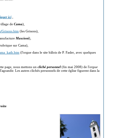
iquer ici
,
village de
Cama
),
s/Grisons.htm
(les Grisons),
manufacture
Mascioni
),
rubrique sur Cama),
/cama_kath.htm
(l'orgue dans le site bâlois de P. Fasler, avec quelques
tte page, nous mettons un
cliché personnel
(fin mai 2008) de l'
orgue
l'agrandir. Les autres clichés personnels de cette église figurent dans la
roite