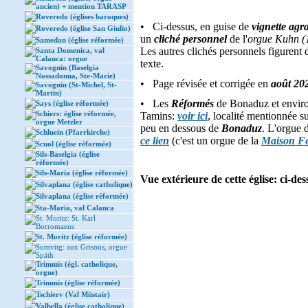
ancien) + mention TARASP
Roveredo (églises baroques)
• Ci-dessus, en guise de
vignette agr
Roveredo (église San Giulio)
un
cliché personnel
de l'
orgue Kuhn (1
Samedan (église réformée)
Les autres clichés personnels figurent 
Santa Domenica, val
Calanca: orgue
texte.
Savognin (Baselgia
Nossadonna, Ste-Marie)
• Page révisée et corrigée en
août 20
Savognin (St-Michel, St-
Martin)
• Les
Réformés
de Bonaduz et environ
Says (église réformée)
Schiers: église réformée,
Tamins:
voir ici
, localité mentionnée su
orgue Metzler
peu en dessous de
Bonaduz
. L'orgue 
Schluein (Pfarrkirche)
ce lien
(c'est un orgue de la
Maison Fe
Scuol (église réformée)
Sils-Baselgia (église
réformée)
Sils-Maria (église réformée)
Vue extérieure de cette église: ci-des
Silvaplana (église catholique)
Silvaplana (église réformée)
Sta-Maria, val Calanca
St. Moritz: St. Karl
Borromaeus
St. Moritz (église réformée)
Sumvitg: aux Grisons, orgue
Späth
Trimmis (égl. catholique,
orgue)
Trimmis (église réformée)
Tschierv (Val Müstair)
Valbella (église catholique)