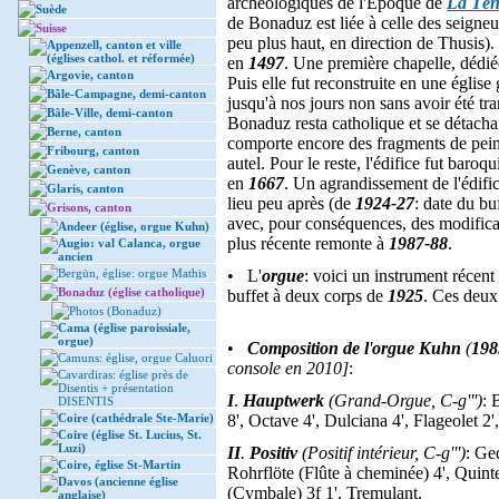
archéologiques de l'Epoque de
La Tè
Suède
de Bonaduz est liée à celle des seigne
Suisse
peu plus haut, en direction de Thusis).
Appenzell, canton et ville
(églises cathol. et réformée)
en
1497
. Une première chapelle, dédié
Argovie, canton
Puis elle fut reconstruite en une église
Bâle-Campagne, demi-canton
jusqu'à nos jours non sans avoir été t
Bâle-Ville, demi-canton
Bonaduz resta catholique et se détach
Berne, canton
comporte encore des fragments de peint
Fribourg, canton
autel. Pour le reste, l'édifice fut baroq
Genève, canton
en
1667
. Un agrandissement de l'édif
Glaris, canton
lieu peu après (de
1924-27
: date du bu
Grisons, canton
avec, pour conséquences, des modificati
Andeer (église, orgue Kuhn)
plus récente remonte à
1987-88
.
Augio: val Calanca, orgue
ancien
Bergün, église: orgue Mathis
• L'
orgue
: voici un instrument récent
Bonaduz (église catholique)
buffet à deux corps de
1925
. Ces deux
Photos (Bonaduz)
Cama (église paroissiale,
orgue)
•
Composition de l
'
orgue Kuhn
(
198
Camuns: église, orgue Caluori
console en 2010]
:
Cavardiras: église près de
Disentis + présentation
I
.
Hauptwerk
(Grand-Orgue, C-g''')
: 
DISENTIS
Coire (cathédrale Ste-Marie)
8', Octave 4', Dulciana 4', Flageolet 2'
Coire (église St. Lucius, St.
Luzi)
II
.
Positiv
(Positif intérieur, C-g''')
: Ge
Coire, église St-Martin
Rohrflöte (Flûte à cheminée) 4', Quinte
Davos (ancienne église
(Cymbale) 3f 1', Tremulant.
anglaise)