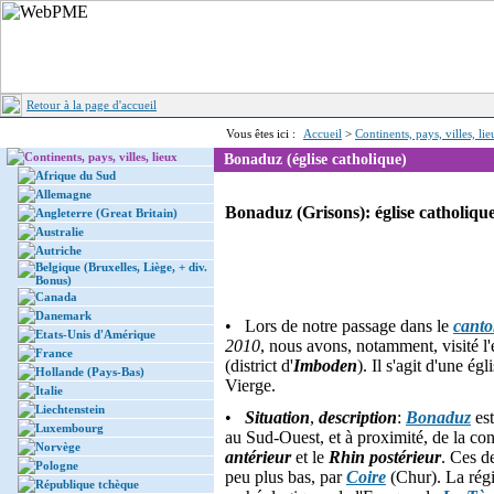
Retour à la page d'accueil
Vous êtes ici :
Accueil
>
Continents, pays, villes, li
Continents, pays, villes, lieux
Bonaduz (église catholique)
Afrique du Sud
Allemagne
Bonaduz (Grisons): église catholiq
Angleterre (Great Britain)
Australie
Autriche
Belgique (Bruxelles, Liège, + div.
Bonus)
Canada
Danemark
• Lors de notre passage dans le
canto
Etats-Unis d'Amérique
2010
, nous avons, notamment, visité l'
France
(district d'
Imboden
). Il s'agit d'une ég
Hollande (Pays-Bas)
Vierge.
Italie
Liechtenstein
•
Situation
,
description
:
Bonaduz
est
Luxembourg
au Sud-Ouest, et à proximité, de la co
Norvège
antérieur
et le
Rhin postérieur
. Ces d
Pologne
peu plus bas, par
Coire
(Chur). La régi
République tchèque