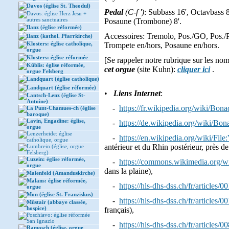
Davos (église St. Theodul)
Pedal
(C-f ')
: Subbass 16', Octavbass 8
Davos: église Herz Jesu +
autres sanctuaires
Posaune (Trombone) 8'.
Ilanz (église réformée)
Accessoires: Tremolo, Pos./GO, Pos./
Ilanz (kathol. Pfarrkirche)
Klosters: église catholique,
Trompete en/hors, Posaune en/hors.
orgue
Klosters: église réformée
[Se rappeler notre rubrique sur les nom
Küblis: église réformée,
cet orgue
(site Kuhn):
cliquer ici
.
orgue Felsberg
Landquart (église catholique)
Landquart (église réformée)
•
Liens Internet
:
Lantsch-Lenz (église St-
Antoine)
-
https://fr.wikipedia.org/wiki/Bon
La Punt-Chamues-ch (église
baroque)
Lavin, Engadine: église,
-
https://de.wikipedia.org/wiki/Bon
orgue
Lenzerheide: église
-
https://en.wikipedia.org/wiki/File
catholique, orgue
antérieur et du Rhin postérieur, près 
Lumbrein (église, orgue
Felsberg)
Luzein: église réformée,
-
https://commons.wikimedia.org/w
orgue
dans la plaine),
Maienfeld (Amanduskirche)
Malans: église réformée,
-
https://hls-dhs-dss.ch/fr/articles
orgue
Mon (église St. Franziskus)
-
https://hls-dhs-dss.ch/fr/articles
Müstair (abbaye classée,
hospice)
français),
Poschiavo: église réformée
San Ignazio
-
https://hls-dhs-dss.ch/fr/articles
Ramosch (église, orgue