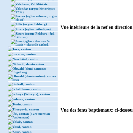
Valchava, Val Müstair
Valendas (orgue historique:
1737)
Zernez (église réform., orgue
classé)
Zillis (orgue Felsberg)
Vue intérieure de la nef en direction
Zizers (église catholique)
Zizers (orgue Felsberg: égl.
réform.)
Zuoz (église réformée S.
Luzi) + chapelle cathol.
Jura, canton
Lucerne, canton
Neuchâtel, canton
Nidwald, demi-canton
Obwald (demi-canton):
Engelberg
Obwald (demi-canton): autres
lieux
St-Gall, canton
Schaffhouse, canton
Schwyz (Schwytz), canton
Soleure, canton
Tessin, canton
Thurgovie, canton
Vue des fonts baptismaux: ci-dessous
Uri, canton (avec mention
Andermatt)
Valais, canton
Vaud, canton
Zoug, canton