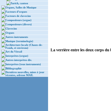
Zurich, canton
Orgues, Salles de Musique
Facteurs d’orgues
Facteurs de clavecins
Compositeurs (orgue)
Compositeurs (divers)
Clavecins
Orgues
Autres instruments
Musique (terminologie)
Architecture locale (Chaux-de-
Fonds, et environs)
La verrière entre les deux corps du b
Art du Vitrail
Interprètes (orgue)
Autres interprètes div.
Interprètes (tous instruments)
Bibliographie
Dernières nouvelles, mises à jour
récentes, adresse MAIL