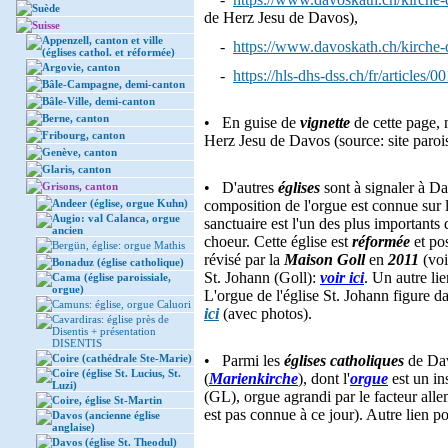
Suède
de Herz Jesu de Davos),
Suisse
Appenzell, canton et ville
-
https://www.davoskath.ch/kirche-
(églises cathol. et réformée)
Argovie, canton
-
https://hls-dhs-dss.ch/fr/articles
Bâle-Campagne, demi-canton
Bâle-Ville, demi-canton
Berne, canton
• En guise de
vignette
de cette page, 
Fribourg, canton
Herz Jesu de Davos (source: site paroissi
Genève, canton
Glaris, canton
• D'autres
églises
sont à signaler à D
Grisons, canton
Andeer (église, orgue Kuhn)
composition de l'orgue est connue sur 
Augio: val Calanca, orgue
sanctuaire est l'un des plus important
ancien
choeur. Cette église est
réformée
et po
Bergün, église: orgue Mathis
révisé par la
Maison Goll
en
2011
(voi
Bonaduz (église catholique)
St. Johann (Goll):
voir ici
. Un autre li
Cama (église paroissiale,
orgue)
L'orgue de l'église St. Johann figure 
Camuns: église, orgue Caluori
ici
(avec photos).
Cavardiras: église près de
Disentis + présentation
DISENTIS
Coire (cathédrale Ste-Marie)
• Parmi les
églises catholiques
de Davo
Coire (église St. Lucius, St.
(
Marienkirche
), dont l'
orgue
est un in
Luzi)
(GL), orgue agrandi par le facteur al
Coire, église St-Martin
est pas connue à ce jour). Autre lien p
Davos (ancienne église
anglaise)
Davos (église St. Theodul)