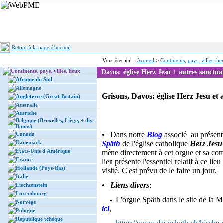
Retour à la page d'accueil
Vous êtes ici :
Accueil
>
Continents, pays, villes, li
Continents, pays, villes, lieux
Davos: église Herz Jesu + autres sanctua
Afrique du Sud
Allemagne
Grisons, Davos: église Herz Jesu et 
Angleterre (Great Britain)
Australie
Autriche
Belgique (Bruxelles, Liège, + div.
Bonus)
• Dans notre
Blog
associé au présent 
Canada
Danemark
Späth
de l'église catholique
Herz Jesu
Etats-Unis d'Amérique
mène directement à cet orgue et sa co
France
lien présente l'essentiel relatif à ce l
Hollande (Pays-Bas)
visité. C'est prévu de le faire un jour.
Italie
•
Liens divers
:
Liechtenstein
Luxembourg
- L'orgue Späth dans le site de la M
Norvège
ici
,
Pologne
République tchèque
-
https://www.davoskath.ch/kirche-