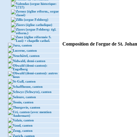
Valendas (orgue historique:
1737)
Zernez (église réform., orgue
classé)
Zillis (orgue Felsberg)
Zizers (église catholique)
Zizers (orgue Felsberg: égl.
réform.)
Zuoz (église réformée S.
Luzi) + chapelle cathol.
Composition de l'orgue de St. Johann
Jura, canton
Lucerne, canton
Neuchâtel, canton
Nidwald, demi-canton
Obwald (demi-canton):
Engelberg
Obwald (demi-canton): autres
lieux
St-Gall, canton
Schaffhouse, canton
Schwyz (Schwytz), canton
Soleure, canton
Tessin, canton
Thurgovie, canton
Uri, canton (avec mention
Andermatt)
Valais, canton
Vaud, canton
Zoug, canton
Zurich, canton