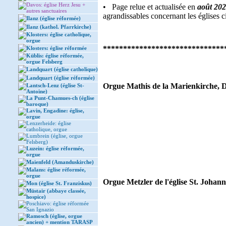
Davos: église Herz Jesu +
• Page relue et actualisée en
août 20
autres sanctuaires
agrandissables concernant les églises c
Ilanz (église réformée)
Ilanz (kathol. Pfarrkirche)
Klosters: église catholique,
orgue
******************************
Klosters: église réformée
Küblis: église réformée,
orgue Felsberg
Landquart (église catholique)
Landquart (église réformée)
Orgue Mathis de la Marienkirche, Da
Lantsch-Lenz (église St-
Antoine)
La Punt-Chamues-ch (église
baroque)
Lavin, Engadine: église,
orgue
Lenzerheide: église
catholique, orgue
Lumbrein (église, orgue
Felsberg)
Luzein: église réformée,
orgue
Maienfeld (Amanduskirche)
Malans: église réformée,
orgue
Orgue Metzler de l'église St. Johann
Mon (église St. Franziskus)
Müstair (abbaye classée,
hospice)
Poschiavo: église réformée
San Ignazio
Ramosch (église, orgue
ancien) + mention TARASP