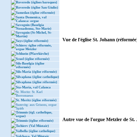
Roveredo (églises baroques)
Roveredo (église San Giulio)
Samedan (église réformée)
Santa Domenica, val
Calanca: orgue
Savognin (Baselgia
Nossadonna, Ste-Marie)
Savognin (St-Michel, St-
Martin)
Vue de l'église St. Johann (réformée)
Says (église réformée)
Schiers: église réformée,
orgue Metzler
Schluein (Pfarrkirche)
Scuol (église réformée)
Sils-Baselgia (église
réformée)
Sils-Maria (église réformée)
Silvaplana (église catholique)
Silvaplana (église réformée)
Sta-Maria, val Calanca
St. Moritz: St. Karl
Borromaeus
St. Moritz (église réformée)
Sumvitg: aux Grisons, orgue
Späth
Trimmis (égl. catholique,
orgue)
Autre vue de l'orgue Metzler de St. 
Trimmis (église réformée)
Tschierv (Val Müstair)
Valbella (église catholique)
Valchava, Val Müstair