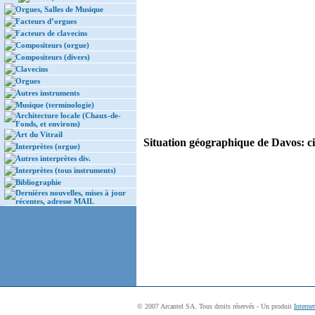
Orgues, Salles de Musique
Facteurs d’orgues
Facteurs de clavecins
Compositeurs (orgue)
Compositeurs (divers)
Clavecins
Orgues
Autres instruments
Musique (terminologie)
Architecture locale (Chaux-de-
Fonds, et environs)
Art du Vitrail
Situation géographique de Davos: ci
Interprètes (orgue)
Autres interprètes div.
Interprètes (tous instruments)
Bibliographie
Dernières nouvelles, mises à jour
récentes, adresse MAIL
© 2007 Arcantel SA. Tous droits réservés - Un produit
Interne