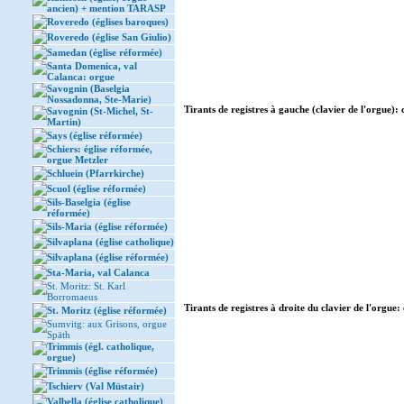
ancien) + mention TARASP
Roveredo (églises baroques)
Roveredo (église San Giulio)
Samedan (église réformée)
Santa Domenica, val
Calanca: orgue
Savognin (Baselgia
Nossadonna, Ste-Marie)
Tirants de registres à gauche (clavier de l'orgue): 
Savognin (St-Michel, St-
Martin)
Says (église réformée)
Schiers: église réformée,
orgue Metzler
Schluein (Pfarrkirche)
Scuol (église réformée)
Sils-Baselgia (église
réformée)
Sils-Maria (église réformée)
Silvaplana (église catholique)
Silvaplana (église réformée)
Sta-Maria, val Calanca
St. Moritz: St. Karl
Borromaeus
Tirants de registres à droite du clavier de l'orgue: 
St. Moritz (église réformée)
Sumvitg: aux Grisons, orgue
Späth
Trimmis (égl. catholique,
orgue)
Trimmis (église réformée)
Tschierv (Val Müstair)
Valbella (église catholique)