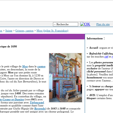
Plan du site
eux
>
Suisse
>
Grisons, canton
>
Mon (église St. Franziskus)
:
Informations
orique de 1690
•
Accueil
: orgues et v
•
Rafraîchir l'afficha
sur les touches
ctrl
et
r
• Les
photos personne
sont la
propriété intell
r le petit village de
Mon
dans le
canton
exclusive
de l'auteur (
quitter, en descendant, la route de la
cliché personnel
dans l
 gagner
Mon
par une petite route
la photo]. Veuillez in
e à Mon car l'on domine là, à 1230 m
honnêtement
vos sour
Coire
, l'autre en direction de
Davos
et
contact
avec l'auteur..
donc du col du
San Bernardino
), le tout
• Si
lenteur
au
charge
pages:
appuyer
sur to
te du
col du Julier
passait par ce village
i jusque vers
1400
. Des restes romains
•
AVIS
: L'emploi d'u
sépulture). En contrebas du village, on
bloquer
certains liens.
nts-Cosme-et-Damien
(vers
841
) avec
forma une paroisse avec
Tiefencastel
.
ommée et qualifiée comme étant l'une
nstruite par
Giulio Rigaja
(de
Roveredo
) de
1643
à
1648
et consacrée
e baroque possède une nef unique avec un choeur polygonal. Le