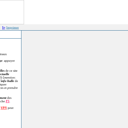
Imprimer
itraux
ge
: appuyer
lles
de ce site
ectuelle
©
) [
mention
:
'
info-bulle
de
diquer
ces et
prendre
.
ment
des
uche
F5
.
n
VPN
peut