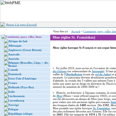
Retour à la page d'accueil
Vous êtes ici :
Accueil
>
Continents, pays, villes, li
Continents, pays, villes, lieux
Mon (église St. Franziskus)
Afrique du Sud
Allemagne
Mon: église baroque St-François et son orgue hist
Angleterre (Great Britain)
Australie
Autriche
Belgique (Bruxelles, Liège, + div.
Bonus)
• En
juillet 2010
, nous avons eu l'occasion de visite
Canada
des Grisons
(en redescendant de
Savognin
). Il faut 
Danemark
vallée de l'
Oberhalbstein
(route du
col du Julier
) et
escarpée. Le panorama devient absolument grandios
Etats-Unis d'Amérique
d'altitude, la croisée des 3 vallées qui mènent l'une à
France
enfin une autre qui se dirige en direction de
Thusis
(
entouré de sommets de 2000-3000 m !
Hollande (Pays-Bas)
Italie
•
Histoire, architecture
: à l'époque romaine, la rou
de
Mon
(Mons = nom officiel jusqu'en 1943), et cec
Liechtenstein
ont été découverts au-dessus de Mon (une forge, une 
Luxembourg
peut visiter une très ancienne église pré-romane
Sai
Norvège
des fresques datées de
1400
environ. Dès
1592
,
Mon
Mon possède une
église baroque
St. Franziskus
, ren
Pologne
des plus richement décorées aux Grisons. Elle fut co
République tchèque
en
1663
. Elle fut restaurée de
1974
à
76
. Cet édific