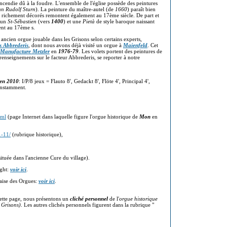
'incendie dû à la foudre. L'ensemble de l'église possède des peintures
n Rudolf Sturn
). La peinture du maître-autel (de
1660
) paraît bien
rès richement décorés remontent également au 17ème siècle. De part et
e un
St-Sébastien
(vers
1400
) et une
Pietà
de style baroque naissant
ent au 17ème s.
us ancien orgue jouable dans les Grisons selon certains experts,
 Abbrederis
, dont nous avons déjà visité un orgue à
Maienfeld
. Cet
Manufacture Metzler
en
1976-79
. Les volets portent des peintures de
renseignements sur le facteur Abbrederis, se reporter à notre
 en 2010
: I/P/8 jeux = Flauto 8', Gedackt 8', Flöte 4', Principal 4',
constamment.
tml
(page Internet dans laquelle figure l'orgue historique de
Mon
en
1-11/
(rubrique historique),
tuée dans l'ancienne Cure du village).
ght:
voir ici
.
aise des Orgues:
voir ici
.
ette page, nous présentons un
cliché personnel
de l'
orgue historique
 Grisons)
. Les autres clichés personnels figurent dans la rubrique "