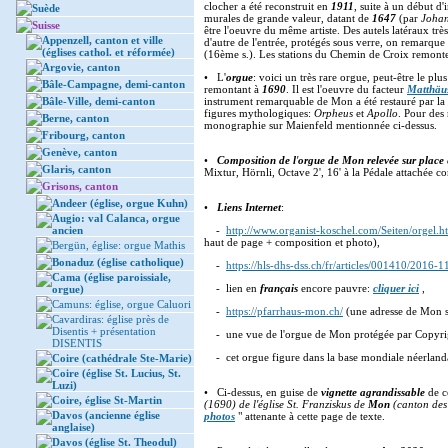
clocher a été reconstruit en
1911
, suite à un début d
Suède
murales de grande valeur, datant de
1647
(par
Johan
Suisse
être l'oeuvre du même artiste. Des autels latéraux t
Appenzell, canton et ville
d'autre de l'entrée, protégés sous verre, on remarqu
(églises cathol. et réformée)
(16ème s.). Les stations du Chemin de Croix remont
Argovie, canton
• L'
orgue
: voici un très rare orgue, peut-être le pl
Bâle-Campagne, demi-canton
remontant à
1690
. Il est l'oeuvre du facteur
Matthäus
Bâle-Ville, demi-canton
instrument remarquable de Mon a été restauré par la
figures mythologiques:
Orpheus
et
Apollo
. Pour des 
Berne, canton
monographie sur Maienfeld mentionnée ci-dessus.
Fribourg, canton
Genève, canton
•
Composition de l
'
orgue de Mon relevée sur place
Glaris, canton
Mixtur, Hörnli, Octave 2', 16' à la Pédale attachée 
Grisons, canton
Andeer (église, orgue Kuhn)
•
Liens Internet
:
Augio: val Calanca, orgue
ancien
-
http://www.organist-koschel.com/Seiten/orgel.h
haut de page + composition et photo),
Bergün, église: orgue Mathis
Bonaduz (église catholique)
-
https://hls-dhs-dss.ch/fr/articles/001410/2016-1
Cama (église paroissiale,
- lien en
français
encore pauvre:
cliquer ici
,
orgue)
Camuns: église, orgue Caluori
-
https://pfarrhaus-mon.ch/
(une adresse de Mon si
Cavardiras: église près de
Disentis + présentation
- une vue de l'orgue de Mon protégée par Copyri
DISENTIS
- cet orgue figure dans la base mondiale néerland
Coire (cathédrale Ste-Marie)
Coire (église St. Lucius, St.
Luzi)
• Ci-dessus, en guise de
vignette agrandissable
de c
Coire, église St-Martin
(1690) de l'église St. Franziskus de
Mon
(canton des
Davos (ancienne église
photos
" attenante à cette page de texte.
anglaise)
Davos (église St. Theodul)