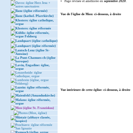
• Page révisée et améliorée en
septembre 2020
.
Davos: église Herz Jesu +
autres sanctuaires
Ilanz (église réformée)
Vue de l'église de Mon: ci-dessous, à droite
Ilanz (kathol. Pfarrkirche)
Klosters: église catholique,
orgue
Klosters: église réformée
Küblis: église réformée,
orgue Felsberg
Landquart (église catholique)
Landquart (église réformée)
Lantsch-Lenz (église St-
Antoine)
La Punt-Chamues-ch (église
baroque)
Lavin, Engadine: église,
orgue
Lenzerheide: église
catholique, orgue
Lumbrein (église, orgue
Felsberg)
Luzein: église réformée,
Vue intérieure de cette église: ci-dessous, à droite
orgue
Maienfeld (Amanduskirche)
Malans: église réformée,
orgue
Mon (église St. Franziskus)
Photos (Mon, église)
Müstair (abbaye classée,
hospice)
Poschiavo: église réformée
San Ignazio
Ramosch (église, orgue