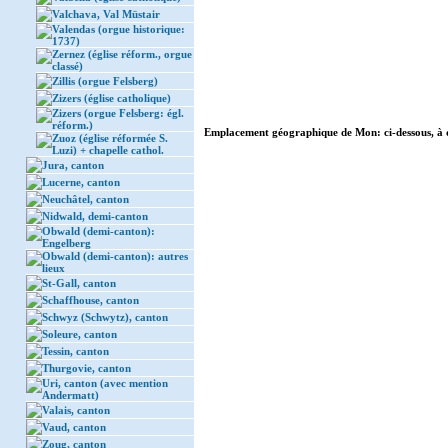
Valchava, Val Müstair
Valendas (orgue historique:
1737)
Zernez (église réform., orgue
classé)
Zillis (orgue Felsberg)
Zizers (église catholique)
Zizers (orgue Felsberg: égl.
réform.)
Emplacement géographique de Mon: ci-dessous, à 
Zuoz (église réformée S.
Luzi) + chapelle cathol.
Jura, canton
Lucerne, canton
Neuchâtel, canton
Nidwald, demi-canton
Obwald (demi-canton):
Engelberg
Obwald (demi-canton): autres
lieux
St-Gall, canton
Schaffhouse, canton
Schwyz (Schwytz), canton
Soleure, canton
Tessin, canton
Thurgovie, canton
Uri, canton (avec mention
Andermatt)
Valais, canton
Vaud, canton
Zoug, canton