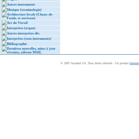
Autres instruments
Musique (terminologie)
Architecture locale (Chaux-de-
Fonds, et environs)
Art du Vitrail
Interprètes (orgue)
Autres interprètes div.
Interprètes (tous instruments)
Bibliographie
Dernières nouvelles, mises à jour
récentes, adresse MAIL
© 2007 Arcantel SA. Tous droits réservés - Un produit
Interne