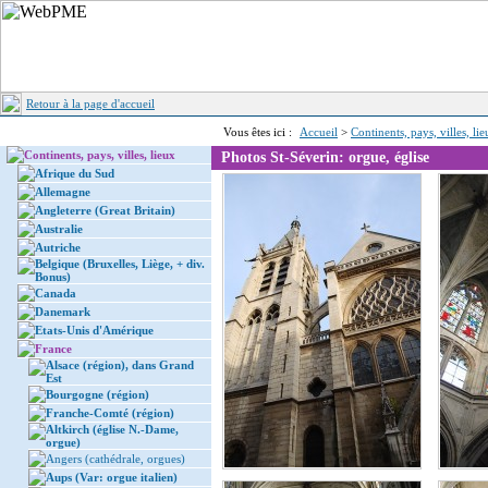
Retour à la page d'accueil
Vous êtes ici :
Accueil
>
Continents, pays, villes, li
Continents, pays, villes, lieux
Photos St-Séverin: orgue, église
Afrique du Sud
Allemagne
Angleterre (Great Britain)
Australie
Autriche
Belgique (Bruxelles, Liège, + div.
Bonus)
Canada
Danemark
Etats-Unis d'Amérique
France
Alsace (région), dans Grand
Est
Bourgogne (région)
Franche-Comté (région)
Altkirch (église N.-Dame,
orgue)
Angers (cathédrale, orgues)
Aups (Var: orgue italien)