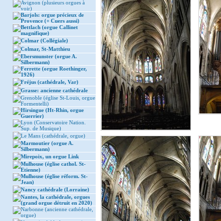
Avignon (plusieurs orgues à
voir)
Barjols: orgue précieux de
Provence (+ Cuers aussi)
Bettlach (orgue Callinet
magnifique)
Colmar (Collégiale)
Colmar, St-Matthieu
Ebersmunster (orgue A.
Silbermann)
Ferrette (orgue Roethinger,
1926)
Fréjus (cathédrale, Var)
Grasse: ancienne cathédrale
Grenoble (église St-Louis, orgue
Formentelli)
Hirsingue (Ht-Rhin, orgue
Guerrier)
Lyon (Conservatoire Nation.
Sup. de Musique)
Le Mans (cathédrale, orgue)
Marmoutier (orgue A.
Silbermann)
Mirepoix, un orgue Link
Mulhouse (église cathol. St-
Etienne)
Mulhouse (église réform. St-
Jean)
Nancy cathédrale (Lorraine)
Nantes, la cathédrale, orgues
(grand orgue détruit en 2020)
Narbonne (ancienne cathédrale,
orgue)