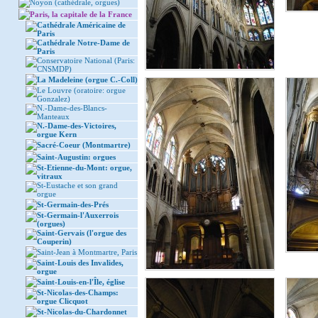
Noyon (cathédrale, orgues)
Paris, la capitale de la France
Cathédrale Américaine de
Paris
Cathédrale Notre-Dame de
Paris
Conservatoire National (Paris:
CNSMDP)
La Madeleine (orgue C.-Coll)
Le Louvre (oratoire: orgue
Gonzalez)
N.-Dame-des-Blancs-
Manteaux
N.-Dame-des-Victoires,
orgue Kern
Sacré-Coeur (Montmartre)
Saint-Augustin: orgues
St-Etienne-du-Mont: orgue,
vitraux
St-Eustache et son grand
orgue
St-Germain-des-Prés
St-Germain-l'Auxerrois
(orgues)
Saint-Gervais (l'orgue des
Couperin)
Saint-Jean à Montmartre, Paris
Saint-Louis des Invalides,
orgue
Saint-Louis-en-l'Île, église
St-Nicolas-des-Champs:
orgue Clicquot
St-Nicolas-du-Chardonnet