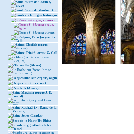
Saint-Pierre de Chaillot,
orgue
Saint-Pierre de Montmartre
Saint-Roch: orgue historique
St-Séverin (orgue, vitraux)
Photos St-Séverin: orgue,
église
Photos St-Séverin: vitraux
St-Sulpice, Paris (orgue C.-
Coll)
Sainte-Clotilde (orgue,
vitraux)
Sainte-Trinité: orgue C.-Coll
Poitiers (cathédrale, orgue
Clicquot)
Ribeauvillé (Alsace)
La Roche-sur-Foron (orgue,
fact. italienne)
Roquebrune-sur-Argens, orgue
Roquevaire (Provence)
Rouffach (Alsace)
Saint-Maximin (orgue J. E.
Isnard)
Saint-Omer (un grand Cavaillé-
Coll)
Saint-Raphaël (N.-Dame-de-la-
Victoire)
Saint-Sever (Landes)
Seppois-le-Haut (Ht-Rhin)
Strasbourg (cathédrale N.-
Dame)
Strasbourg: autres orgues non