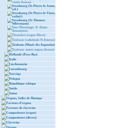
visités (bonus)
Strasbourg (St-Pierre-le-Jeune,
réf.)
Strasbourg (St-Pierre-le-Vieux,
cathol.)
Strasbourg (St-Thomas:
Silbermann)
Tain l'Hermitage: N.-Dame
Assomption
Thomières (orgue Micot)
Toulouse (cathédrale St-Etienne)
Toulouse (Musée des Augustins)
Toulouse: autres orgues (bonus)
Hollande (Pays-Bas)
Italie
Liechtenstein
Luxembourg
Norvège
Pologne
République tchèque
Suède
Suisse
Orgues, Salles de Musique
Facteurs d’orgues
Facteurs de clavecins
Compositeurs (orgue)
Compositeurs (divers)
Clavecins
Orgues