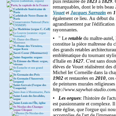
puis restaurée de
1823
à
1829
.
Noyon (cathédrale, orgues)
Paris, la capitale de la France
remarquables, dont le très beau
Cathédrale Américaine de
Vouet
et
Jacques Sarrazin
en
1
Paris
Cathédrale Notre-Dame de
également ce lieu. Au début du X
Paris
Conservatoire National (Paris:
agrandissement par l'édification
CNSMDP)
rayonnantes.
La Madeleine (orgue C.-Coll)
Le Louvre (oratoire: orgue
Gonzalez)
• " Le
retable
du maître-autel,
N.-Dame-des-Blancs-
Manteaux
constitue la pièce maîtresse du c
N.-Dame-des-Victoires,
des grands retables architecturau
orgue Kern
Sacré-Coeur (Montmartre)
emblématique du tournant stylis
Saint-Augustin: orgues
d'Italie en
1627
. C'est sans dou
St-Etienne-du-Mont: orgue,
vitraux
élèves de Vouet réalisèrent des
St-Eustache et son grand
orgue
Michel Ier Corneille dans la cha
St-Germain-des-Prés
1902
et restaurées en
2010
, ces
St-Germain-l'Auxerrois
(orgues)
de peintures murales religieuses 
Saint-Gervais (l'orgue des
Couperin)
http://www.saywhat-studio.com/
Saint-Jean à Montmartre, Paris
Saint-Louis des Invalides,
•
Les orgues
: l'histoire de l'a
orgue
est passionnante et complexe. Il
Saint-Louis-en-l'Île, église
St-Nicolas-des-Champs:
cette église, que l'orgue qui no
orgue Clicquot
Photos (St-Nicolas-des-
accomplies de l'art de l'immense