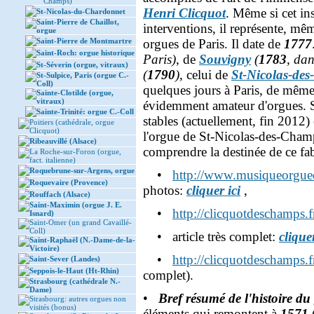
Champs)
Henri Clicquot
. Même si cet in
St-Nicolas-du-Chardonnet
Saint-Pierre de Chaillot,
interventions, il représente, mê
orgue
Saint-Pierre de Montmartre
orgues de Paris. Il date de
1777
Saint-Roch: orgue historique
Paris)
, de
Souvigny
(
1783
, dan
St-Séverin (orgue, vitraux)
(
1790
)
, celui de
St-Nicolas-de
St-Sulpice, Paris (orgue C.-
Coll)
quelques jours à Paris, de mêm
Sainte-Clotilde (orgue,
vitraux)
évidemment amateur d'orgues. Sur
Sainte-Trinité: orgue C.-Coll
stables (actuellement, fin 2012) 
Poitiers (cathédrale, orgue
Clicquot)
l'orgue de St-Nicolas-des-Champs
Ribeauvillé (Alsace)
comprendre la destinée de ce fa
La Roche-sur-Foron (orgue,
fact. italienne)
Roquebrune-sur-Argens, orgue
•
http://www.musiqueorgueq
Roquevaire (Provence)
photos:
cliquer ici
,
Rouffach (Alsace)
Saint-Maximin (orgue J. E.
•
http://clicquotdeschamps.fr
Isnard)
Saint-Omer (un grand Cavaillé-
Coll)
• article très complet:
cliquer
Saint-Raphaël (N.-Dame-de-la-
Victoire)
•
http://clicquotdeschamps
Saint-Sever (Landes)
Seppois-le-Haut (Ht-Rhin)
complet).
Strasbourg (cathédrale N.-
Dame)
•
Bref résumé de l'histoire d
Strasbourg: autres orgues non
visités (bonus)
éléments qui remontent à
1571
(