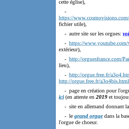
cette église),
-
https://www.cosmovisions.com
fichier utile),
- autre site sur les orgues:
voi
-
https://www.youtube.c
extérieur),
-
http://orguesfrance.com/P
lieu),
-
http://orgue.free.fr/a3o4.ht
http://orgue.free.fr/a3o4bis.html
- page en création pour l'orgu
ici
(en attente en
2019
et toujou
- site en allemand donnant la
- le
grand orgue
dans la bas
l'orgue de choeur.