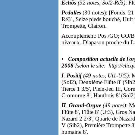
Echôs
(32 notes, Sol2-Ré5)
: Fl
Pedalles
(30 notes): [Fonds: 21
Ré3], Seize pieds bouché, Huit
Trompette, Clairon.
Accouplement: Pos./GO; GO/Bom
niveaux. Diapason proche du L
•
Composition actuelle de l
'
or
2008
[selon le site:
http://cli
I
.
Positif
(49 notes, Ut1-Ut5)
: 
(Sol2), Deuxième Flûte 8' (Sib2)
Tierce 1 3/5', Plein-Jeu III, Cor
Cromorne 8', Hautbois 8' (Sol2)
II
.
Grand-Orgue
(49 notes)
: M
Flûte 8', Flûte 8' (Ut3), Gros Na
Nazard 2 2/3', Quarte de Nazard 
V (Sib2), Première Trompette 8'
humaine 8'.