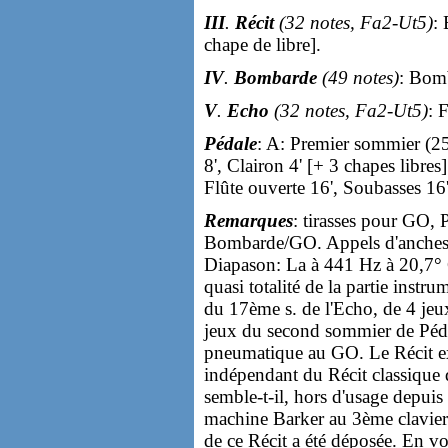
III
.
Récit
(32 notes, Fa2-Ut5)
:
chape de libre].
IV
.
Bombarde
(49 notes)
: Bomb
V
.
Echo
(32 notes, Fa2-Ut5)
: 
Pédale
: A: Premier sommier (2
8', Clairon 4' [+ 3 chapes libr
Flûte ouverte 16', Soubasses 16'
Remarques
: tirasses pour GO,
Bombarde/GO. Appels d'anches 
Diapason: La à 441 Hz à 20,7° 
quasi totalité de la partie instru
du 17ème s. de l'Echo, de 4 jeu
jeux du second sommier de Péd
pneumatique au GO. Le Récit e
indépendant du Récit classique d
semble-t-il, hors d'usage depuis
machine Barker au 3ème clavier 
de ce Récit a été déposée. En vo