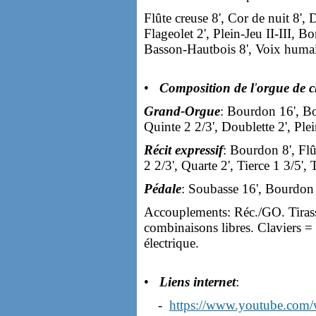
Flûte creuse 8', Cor de nuit 8', D
Flageolet 2', Plein-Jeu II-III, B
Basson-Hautbois 8', Voix humai
•
Composition de l
'
orgue de 
Grand-Orgue
: Bourdon 16', Bou
Quinte 2 2/3', Doublette 2', Plei
Récit expressif
: Bourdon 8', Flû
2 2/3', Quarte 2', Tierce 1 3/5',
Pédale
: Soubasse 16', Bourdon 8
Accouplements: Réc./GO. Tiras
combinaisons libres. Claviers =
électrique.
•
Liens internet
:
-
https://www.youtube.co