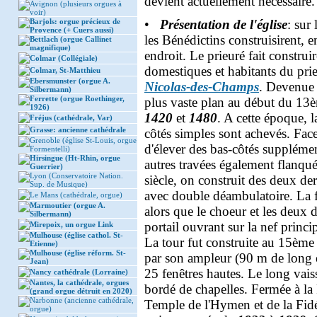
devient actuellement nécessaire.
Avignon (plusieurs orgues à
voir)
Barjols: orgue précieux de
•
Présentation de l'église
: sur
Provence (+ Cuers aussi)
les Bénédictins construisirent, 
Bettlach (orgue Callinet
magnifique)
endroit. Le prieuré fait construi
Colmar (Collégiale)
domestiques et habitants du prieu
Colmar, St-Matthieu
Ebersmunster (orgue A.
Nicolas-des-Champs
. Devenue 
Silbermann)
Ferrette (orgue Roethinger,
plus vaste plan au début du 13èm
1926)
1420
et
1480
. A cette époque, l
Fréjus (cathédrale, Var)
Grasse: ancienne cathédrale
côtés simples sont achevés. Fac
Grenoble (église St-Louis, orgue
d'élever des bas-côtés suppléme
Formentelli)
Hirsingue (Ht-Rhin, orgue
autres travées également flanq
Guerrier)
Lyon (Conservatoire Nation.
siècle, on construit des deux der
Sup. de Musique)
avec double déambulatoire. La 
Le Mans (cathédrale, orgue)
Marmoutier (orgue A.
alors que le choeur et les deux 
Silbermann)
portail ouvrant sur la nef princi
Mirepoix, un orgue Link
Mulhouse (église cathol. St-
La tour fut construite au 15ème
Etienne)
Mulhouse (église réform. St-
par son ampleur (90 m de long et
Jean)
25 fenêtres hautes. Le long vais
Nancy cathédrale (Lorraine)
Nantes, la cathédrale, orgues
bordé de chapelles. Fermée à la
(grand orgue détruit en 2020)
Narbonne (ancienne cathédrale,
Temple de l'Hymen et de la Fidé
orgue)