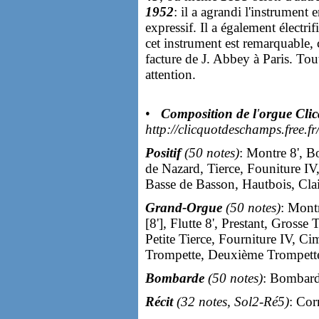
1952
: il a agrandi l'instrument
expressif. Il a également électrif
cet instrument est remarquable, 
facture de J. Abbey à Paris. Tou
attention.
•
Composition de l
'
orgue Cli
http://clicquotdeschamps.free.
Positif
(50 notes)
: Montre 8', Bo
de Nazard, Tierce, Founiture IV
Basse de Basson, Hautbois, Cla
Grand-Orgue
(50 notes)
: Mont
[8'], Flutte 8', Prestant, Gross
Petite Tierce, Fourniture IV, C
Trompette, Deuxième Trompette
Bombarde
(50 notes)
: Bombard
Récit
(32 notes, Sol2-Ré5)
: Cor