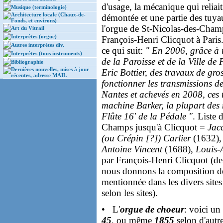
d'usage, la mécanique qui reliai
Musique (terminologie)
Architecture locale (Chaux-de-
démontée et une partie des tuya
Fonds, et environs)
l'orgue de St-Nicolas-des-Champs
Art du Vitrail
Interprètes (orgue)
François-Henri Clicquot à Paris
Autres interprètes div.
ce qui suit:
" En 2006, grâce à 
Interprètes (tous instruments)
de la Paroisse et de la Ville de
Bibliographie
Dernières nouvelles, mises à jour
Eric Bottier, des travaux de gros
récentes, adresse MAIL
fonctionner les transmissions d
Nantes et achevés en 2008, ces 
machine Barker, la plupart des m
Flûte 16' de la Pédale "
. Liste 
Champs jusqu'à Clicquot =
Jac
(ou Crépin [?]) Carlier
(1632)
Antoine Vincent
(1688),
Louis-
par François-Henri Clicquot (d
nous donnons la composition de
mentionnée dans les divers sites
selon les sites).
• L'
orgue de choeur
: voici un
45
, ou même
1855
selon d'autre