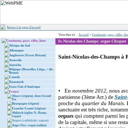
Retour à la page d'accueil
Vous êtes ici :
Accueil
>
Continents, pays, villes, li
Continents, pays, villes, lieux
St-Nicolas-des-Champs: orgue Clicquot
Afrique du Sud
Allemagne
Angleterre (Great Britain)
Saint-Nicolas-des-Champs à P
Australie
Autriche
Belgique (Bruxelles, Liège, + div.
Bonus)
Canada
Danemark
Etats-Unis d'Amérique
• En
novembre 2012
, nous avo
France
Alsace (région), dans Grand
parisienne (3ème Arr.) de
Saint
Est
proche du
quartier du Marais
. 
Bourgogne (région)
Franche-Comté (région)
sanctuaire est très riche, notam
Altkirch (église N.-Dame,
orgues
qui comptent parmi les pl
orgue)
Angers (cathédrale, orgues)
de la capitale, même si une rest
Aups (Var: orgue italien)