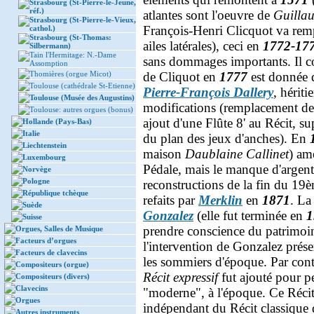
Strasbourg (St-Pierre-le-Jeune,
réf.)
atlantes sont l'oeuvre de
Guillau
Strasbourg (St-Pierre-le-Vieux,
François-Henri Clicquot va rempl
cathol.)
Strasbourg (St-Thomas:
ailes latérales), ceci en
1772-17
Silbermann)
Tain l'Hermitage: N.-Dame
sans dommages importants. Il co
Assomption
Thomières (orgue Micot)
de Cliquot en
1777
est donnée d
Toulouse (cathédrale St-Etienne)
Pierre-François Dallery
, hériti
Toulouse (Musée des Augustins)
modifications (remplacement des
Toulouse: autres orgues (bonus)
ajout d'une Flûte 8' au Récit, 
Hollande (Pays-Bas)
Italie
du plan des jeux d'anches). En
Liechtenstein
maison
Daublaine Callinet
) am
Luxembourg
Pédale, mais le manque d'argent
Norvège
Pologne
reconstructions de la fin du 19èm
République tchèque
refaits par
Merklin
en
1871
. La
Suède
Gonzalez
(elle fut terminée en
1
Suisse
prendre conscience du patrimoin
Orgues, Salles de Musique
Facteurs d’orgues
l'intervention de Gonzalez préser
Facteurs de clavecins
les sommiers d'époque. Par cont
Compositeurs (orgue)
Récit expressif
fut ajouté pour pe
Compositeurs (divers)
Clavecins
"moderne", à l'époque. Ce Récit 
Orgues
indépendant du Récit classique d
Autres instruments