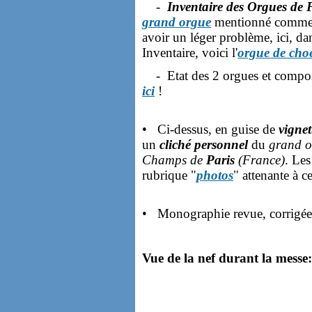
-
Inventaire des Orgues de 
grand orgue
mentionné comme
avoir un léger problème, ici, da
Inventaire, voici l'
orgue de cho
- Etat des 2 orgues et composi
ici
!
• Ci-dessus, en guise de
vignet
un
cliché personnel
du
grand or
Champs de
Paris
(France)
. Les
rubrique "
photos
" attenante à c
• Monographie revue, corrigée
Vue de la nef durant la messe: