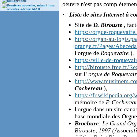
Bibliographie
oeuvre n'est pas complètement
Dernières nouvelles, mises à jour
récentes, adresse MAIL
•
Liste de sites Internet à co
Site de
D. Birouste
, fac
https://orgue-roquevaire.
https://organ-au-logis.p
orange.fr/Pages/Abeceda
l'orgue de
Roquevaire
),
https://ville-de-roquevair
http://birouste.free.fr/R
sur l'
orgue de Roquevair
http://www.musimem.co
Cochereau
),
https://fr.wikipedia.org
mémoire de
P. Cocherea
l'orgue dans un site can
base mondiale des Orgu
Brochure
:
Le Grand Orgu
Birouste, 1997 (Associat