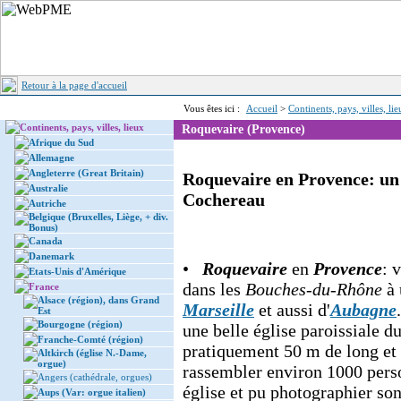
Retour à la page d'accueil
Vous êtes ici :
Accueil
>
Continents, pays, villes, li
Continents, pays, villes, lieux
Roquevaire (Provence)
Afrique du Sud
Allemagne
Angleterre (Great Britain)
Roquevaire en Provence: un 
Australie
Cochereau
Autriche
Belgique (Bruxelles, Liège, + div.
Bonus)
Canada
Danemark
•
Roquevaire
en
Provence
: 
Etats-Unis d'Amérique
dans les
Bouches-du-Rhône
à 
France
Alsace (région), dans Grand
Marseille
et aussi d'
Aubagne
Est
Bourgogne (région)
une belle église paroissiale 
Franche-Comté (région)
pratiquement 50 m de long et 
Altkirch (église N.-Dame,
orgue)
rassembler environ 1000 perso
Angers (cathédrale, orgues)
église et pu photographier son
Aups (Var: orgue italien)