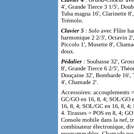
4', Grande Tierce 3 1/5', Doub
Tuba magna 16', Clarinette 8
Trémolo.
Clavier 5
:
Solo
avec Flûte har
harmonique 2 2/3', Octavin 2'
Piccolo 1', Musette 8', Cham
doux.
Pédalier
: Soubasse 32', Gross
8', Grande Tierce 6 2/5', Théorb
Douçaine 32', Bombarde 16', 
4', Chamade 2'.
Accessoires: accouplements =
GC/GO en 16, 8, 4; SOL/GO e
16, 8, 4; SOL/GC en 16, 8, 
4. Tirasses = POS en 8, 4; GO 
Console mobile dans la nef, tr
combinateur électronique, div
programmables, Chamade pouva