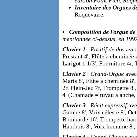
édition Point Pica, Roqu
Inventaire des Orgues d
Roquevaire.
•
Composition de l
'
orgue de
mentionnée ci-dessus, en 199
Clavier 1
:
Positif de dos
avec 
Prestant 4', Flûte à cheminée 4
Larigot 1 1/3', Fourniture 4r
Clavier 2
:
Grand-Orgue
avec 
Maris 8', Flûte à cheminée 8',
2r, Plein-Jeu 7r, Trompette 8
4' (Chamade = tuyau à anche, h
Clavier 3
:
Récit expressif
ave
Gambe 8', Voix céleste 8', Oct
Bombarde 16', Trompette harm
Hautbois 8', Voix humaine 8',
Clavier 4
:
Grand-Choeur
ave