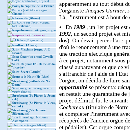
Noyon (cathédrale, orgues)
apparemment au tout début du 
Paris, la capitale de la France
l'organiste
Jacques Garnier
, 
Poitiers (cathédrale, orgue
Clicquot)
Là, l'instrument est à bout de 
Ribeauvillé (Alsace)
La Roche-sur-Foron (orgue,
• En
1989
, un 1er projet es
fact. italienne)
Roquebrune-sur-Argens, orgue
1992
, un second projet est mi
Roquevaire (Provence)
dos). On devait percer l'arc qu
Clichés (Roquevaire)
Rouffach (Alsace)
d'où le renoncement à une trac
Saint-Maximin (orgue J. E.
une traction électrique général
Isnard)
Saint-Omer (un grand Cavaillé-
à ce projet, notamment sous p
Coll)
Saint-Raphaël (N.-Dame-de-la-
classé auparavant et que ce vi
Victoire)
Saint-Sever (Landes)
s'affranchir de l'aide de l'Eta
Seppois-le-Haut (Ht-Rhin)
l'orgue, on décida de faire san
Strasbourg (cathédrale N.-
Dame)
opportunité
se présenta:
récu
Strasbourg: autres orgues non
visités (bonus)
en restait une quarantaine de 
Strasbourg (St-Pierre-le-Jeune,
réf.)
projet définitif fut le suivant
Strasbourg (St-Pierre-le-Vieux,
Cochereau
(titulaire de Notre
cathol.)
Strasbourg (St-Thomas:
et compléter l'instrument ave
Silbermann)
Tain l'Hermitage: N.-Dame
récupérés de l'ancien orgue de
Assomption
Thomières (orgue Micot)
et pédalier). Cet orgue compt