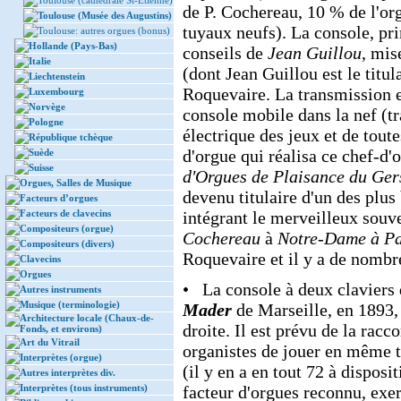
Toulouse (cathédrale St-Etienne)
de P. Cochereau, 10 % de l'or
Toulouse (Musée des Augustins)
tuyaux neufs). La console, pri
Toulouse: autres orgues (bonus)
Hollande (Pays-Bas)
conseils de
Jean Guillou
, mis
Italie
(dont Jean Guillou est le titul
Liechtenstein
Roquevaire. La transmission e
Luxembourg
Norvège
console mobile dans la nef (tr
Pologne
électrique des jeux et de tout
République tchèque
d'orgue qui réalisa ce chef-d'
Suède
Suisse
d'Orgues de Plaisance du Ger
Orgues, Salles de Musique
devenu titulaire d'un des plu
Facteurs d’orgues
Facteurs de clavecins
intégrant le merveilleux souv
Compositeurs (orgue)
Cochereau
à
Notre-Dame à Pa
Compositeurs (divers)
Roquevaire et il y a de nombre
Clavecins
Orgues
• La console à deux claviers d
Autres instruments
Musique (terminologie)
Mader
de Marseille, en 1893, e
Architecture locale (Chaux-de-
droite. Il est prévu de la rac
Fonds, et environs)
Art du Vitrail
organistes de jouer en même te
Interprètes (orgue)
(il y en a en tout 72 à disposit
Autres interprètes div.
Interprètes (tous instruments)
facteur d'orgues reconnu, exe