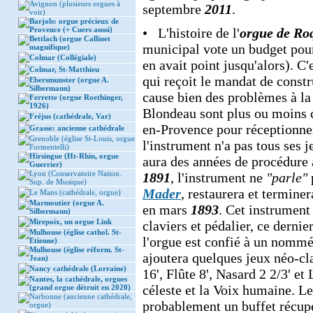
Avignon (plusieurs orgues à
septembre
2011
.
voir)
Barjols: orgue précieux de
Provence (+ Cuers aussi)
• L'histoire de l'
orgue de Ro
Bettlach (orgue Callinet
municipal vote un budget pour 
magnifique)
Colmar (Collégiale)
en avait point jusqu'alors). 
Colmar, St-Matthieu
qui reçoit le mandat de constr
Ebersmunster (orgue A.
Silbermann)
cause bien des problèmes à la
Ferrette (orgue Roethinger,
1926)
Blondeau sont plus ou moins co
Fréjus (cathédrale, Var)
en-Provence pour réceptionner
Grasse: ancienne cathédrale
Grenoble (église St-Louis, orgue
l'instrument n'a pas tous ses j
Formentelli)
Hirsingue (Ht-Rhin, orgue
aura des années de procédure 
Guerrier)
Lyon (Conservatoire Nation.
1891
, l'instrument ne
"parle"
Sup. de Musique)
Mader
, restaurera et termine
Le Mans (cathédrale, orgue)
Marmoutier (orgue A.
en mars
1893
. Cet instrument
Silbermann)
Mirepoix, un orgue Link
claviers et pédalier, ce derni
Mulhouse (église cathol. St-
l'orgue est confié à un nomm
Etienne)
Mulhouse (église réform. St-
ajoutera quelques jeux néo-cl
Jean)
Nancy cathédrale (Lorraine)
16', Flûte 8', Nasard 2 2/3' et
Nantes, la cathédrale, orgues
céleste et la Voix humaine. Le
(grand orgue détruit en 2020)
Narbonne (ancienne cathédrale,
probablement un buffet récupér
orgue)