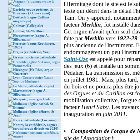
Avignon (plusieurs orgues à
l'Hermitage dont le site est le s
voir)
Barjols: orgue précieux de
texte qui décrit dans le détail l
Provence (+ Cuers aussi)
Tain. On y apprend, notamment
Bettlach (orgue Callinet
magnifique)
facteur
Merklin
, fut installé da
Colmar (Collégiale)
Cet orgue n'avait qu'un seul clav
Colmar, St-Matthieu
Ebersmunster (orgue A.
faite par
Merklin
vers
1922-29
.
Silbermann)
Ferrette (orgue Roethinger,
plus ancienne de l'instrument. 
1926)
endommagèrent un peu l'instr
Fréjus (cathédrale, Var)
Grasse: ancienne cathédrale
Saint-Uze
est appelé pour répare
Grenoble (église St-Louis, orgue
des jeux (6) et installe un somm
Formentelli)
Hirsingue (Ht-Rhin, orgue
Pédalier. La transmission est m
Guerrier)
Lyon (Conservatoire Nation.
en juillet 1981. Mais, plus tard,
Sup. de Musique)
du bois et ne pourra plus être 
Le Mans (cathédrale, orgue)
Marmoutier (orgue A.
des Orgues et du Carillon
est f
Silbermann)
mobilisation collective, l'orgue 
Mirepoix, un orgue Link
Mulhouse (église cathol. St-
facteur
Henri Saby
. Les travau
Etienne)
Mulhouse (église réform. St-
inauguration en
juin 2011
.
Jean)
Nancy cathédrale (Lorraine)
Nantes, la cathédrale, orgues
(grand orgue détruit en 2020)
•
Composition de l
'
orgue de 
Narbonne (ancienne cathédrale,
orgue)
site de l'Association]
: