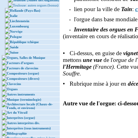
Toulouse (Musée des Augustins)
Toulouse: autres orgues (bonus)
- lien pour la ville de
Tain
:
c
Hollande (Pays-Bas)
Italie
- l'orgue dans base mondiale
Liechtenstein
Luxembourg
-
Inventaire des orgues en 
Norvège
(inventaire en cours de réalisat
Pologne
République tchèque
Suède
• Ci-dessus, en guise de
vignet
Suisse
Orgues, Salles de Musique
mettons
une vue
de l'
orgue de l
Facteurs d’orgues
l'Hermitage
(France)
. Cette vu
Facteurs de clavecins
Souffre
.
Compositeurs (orgue)
Compositeurs (divers)
• Rubrique mise à jour en
déc
Clavecins
Orgues
Autres instruments
Musique (terminologie)
Autre vue de l'orgue: ci-desso
Architecture locale (Chaux-de-
Fonds, et environs)
Art du Vitrail
Interprètes (orgue)
Autres interprètes div.
Interprètes (tous instruments)
Bibliographie