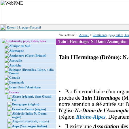
Retour à la page d'accueil
Vous êtes ici :
Accueil
>
Continents, pays, villes, li
Continents, pays, villes, lieux
Tain l'Hermitage: N.-Dame Assomption
Afrique du Sud
Allemagne
Angleterre (Great Britain)
Tain l'Hermitage (Drôme): N.
Australie
Autriche
Belgique (Bruxelles, Liège, + div.
Bonus)
Canada
Danemark
Etats-Unis d'Amérique
• Par l'intermédiaire d'un organ
France
Alsace (région), dans Grand
proche de
Tain l'Hermitage
(M.
Est
notre attention a été attirée sur 
Bourgogne (région)
Franche-Comté (région)
l'église
N.-Dame de l'Assompti
Altkirch (église N.-Dame,
(région
Rhône-Alpes
, Départem
orgue)
Angers (cathédrale, orgues)
• Il existe une
Association des
Aups (Var: orgue italien)