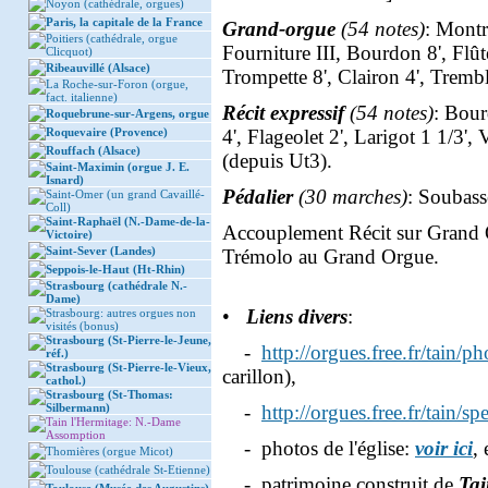
Noyon (cathédrale, orgues)
Paris, la capitale de la France
Grand-orgue
(54 notes)
: Montre
Poitiers (cathédrale, orgue
Fourniture III, Bourdon 8', Flû
Clicquot)
Ribeauvillé (Alsace)
Trompette 8', Clairon 4', Trembl
La Roche-sur-Foron (orgue,
fact. italienne)
Récit expressif
(54 notes)
: Bour
Roquebrune-sur-Argens, orgue
Roquevaire (Provence)
4', Flageolet 2', Larigot 1 1/3'
Rouffach (Alsace)
(depuis Ut3).
Saint-Maximin (orgue J. E.
Isnard)
Pédalier
(30 marches)
: Soubass
Saint-Omer (un grand Cavaillé-
Coll)
Saint-Raphaël (N.-Dame-de-la-
Accouplement Récit sur Grand O
Victoire)
Saint-Sever (Landes)
Trémolo au Grand Orgue.
Seppois-le-Haut (Ht-Rhin)
Strasbourg (cathédrale N.-
Dame)
•
Liens divers
:
Strasbourg: autres orgues non
visités (bonus)
Strasbourg (St-Pierre-le-Jeune,
-
http://orgues.free.fr/tain/p
réf.)
Strasbourg (St-Pierre-le-Vieux,
carillon),
cathol.)
Strasbourg (St-Thomas:
Silbermann)
-
http://orgues.free.fr/tain/sp
Tain l'Hermitage: N.-Dame
Assomption
- photos de l'église:
voir ici
, 
Thomières (orgue Micot)
Toulouse (cathédrale St-Etienne)
- patrimoine construit de
Tai