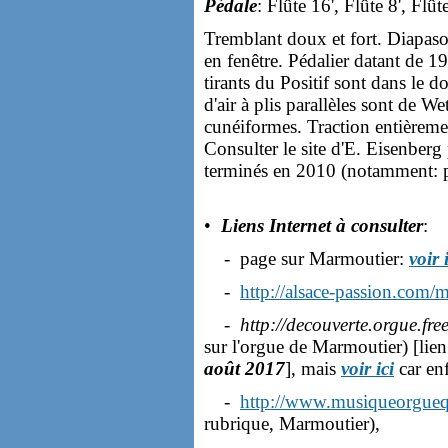
Pédale
: Flûte 16', Flûte 8', Flû
Tremblant doux et fort. Diapas
en fenêtre. Pédalier datant de 19
tirants du Positif sont dans le d
d'air à plis parallèles sont de Wet
cunéiformes. Traction entièreme
Consulter le site d'E. Eisenberg 
terminés en 2010 (notamment: p
•
Liens Internet à consulter
:
- page sur Marmoutier:
voir 
-
http://alsace-passion.com/
-
http://decouverte.orgue.fr
sur l'orgue de Marmoutier) [lien
août 2017
], mais
voir ici
car en
-
http://www.musiqueorguequ
rubrique, Marmoutier),