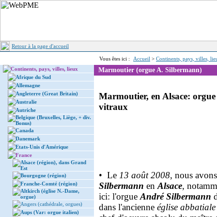
Retour à la page d'accueil
Vous êtes ici :
Accueil
>
Continents, pays, villes, li
Continents, pays, villes, lieux
Marmoutier (orgue A. Silbermann)
Afrique du Sud
Allemagne
Angleterre (Great Britain)
Marmoutier, en Alsace: orgue
Australie
vitraux
Autriche
Belgique (Bruxelles, Liège, + div.
Bonus)
Canada
Danemark
Etats-Unis d'Amérique
France
Alsace (région), dans Grand
Est
• Le
13 août 2008
, nous avons
Bourgogne (région)
Franche-Comté (région)
Silbermann
en
Alsace
, notamm
Altkirch (église N.-Dame,
ici: l'orgue
André Silbermann
orgue)
Angers (cathédrale, orgues)
dans l'ancienne
église abbatial
Aups (Var: orgue italien)