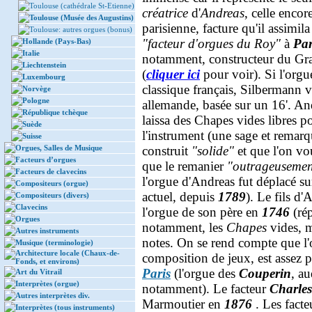
Toulouse (cathédrale St-Etienne)
créatrice
d'
Andreas
, celle encor
Toulouse (Musée des Augustins)
parisienne, facture qu'il assimil
Toulouse: autres orgues (bonus)
"facteur d'orgues du Roy"
à
Par
Hollande (Pays-Bas)
Italie
notamment, constructeur du G
Liechtenstein
(
cliquer ici
pour voir). Si l'org
Luxembourg
classique français, Silbermann 
Norvège
Pologne
allemande, basée sur un 16'. An
République tchèque
laissa des Chapes vides libres 
Suède
l'instrument (une sage et remarqu
Suisse
Orgues, Salles de Musique
construit
"solide"
et que l'on vo
Facteurs d’orgues
que le remanier
"outrageusemen
Facteurs de clavecins
l'orgue d'Andreas fut déplacé s
Compositeurs (orgue)
actuel, depuis
1789
). Le fils d
Compositeurs (divers)
Clavecins
l'orgue de son père en
1746
(rép
Orgues
notamment, les
Chapes
vides, m
Autres instruments
notes. On se rend compte que l'
Musique (terminologie)
Architecture locale (Chaux-de-
composition de jeux, est assez p
Fonds, et environs)
Paris
(l'orgue des
Couperin
, au
Art du Vitrail
Interprètes (orgue)
notamment). Le facteur
Charles
Autres interprètes div.
Marmoutier en
1876
. Les facte
Interprètes (tous instruments)