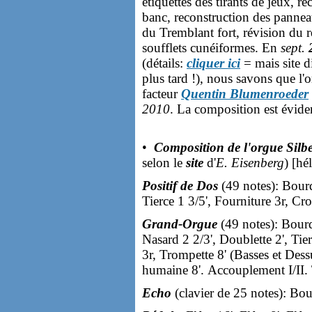
étiquettes des tirants de jeux, r
banc, reconstruction des pannea
du Tremblant fort, révision du r
soufflets cunéiformes. En
sept.
(détails:
cliquer ici
= mais site d
plus tard !), nous savons que l'
facteur
Quentin Blumenroeder
2010
. La composition est évi
•
Composition de l'orgue Sil
selon le
site
d'
E. Eisenberg
) [hé
Positif de Dos
(49 notes): Bourdo
Tierce 1 3/5', Fourniture 3r, Cr
Grand-Orgue
(49 notes): Bourd
Nasard 2 2/3', Doublette 2', Tie
3r, Trompette 8' (Basses et Dess
humaine 8'. Accouplement I/II. 
Echo
(clavier de 25 notes): Bour