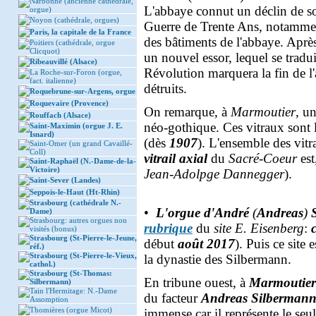
Narbonne (ancienne cathédrale,
L'abbaye connut un déclin de so
orgue)
Noyon (cathédrale, orgues)
Guerre de Trente Ans, notamment,
Paris, la capitale de la France
des bâtiments de l'abbaye. Aprè
Poitiers (cathédrale, orgue
Clicquot)
un nouvel essor, lequel se tradu
Ribeauvillé (Alsace)
Révolution marquera la fin de l'
La Roche-sur-Foron (orgue,
fact. italienne)
détruits.
Roquebrune-sur-Argens, orgue
Roquevaire (Provence)
On remarque, à
Marmoutier
, u
Rouffach (Alsace)
néo-gothique. Ces vitraux sont 
Saint-Maximin (orgue J. E.
Isnard)
(dès
1907
). L'ensemble des vit
Saint-Omer (un grand Cavaillé-
Coll)
vitrail axial
du
Sacré-Coeur
est
Saint-Raphaël (N.-Dame-de-la-
Victoire)
Jean-Adolpge Dannegger
).
Saint-Sever (Landes)
Seppois-le-Haut (Ht-Rhin)
Strasbourg (cathédrale N.-
•
L'orgue d'André
(
Andreas
)
S
Dame)
Strasbourg: autres orgues non
rubrique
du
site E. Eisenberg
:
c
visités (bonus)
Strasbourg (St-Pierre-le-Jeune,
début
août 2017
). Puis ce site
réf.)
Strasbourg (St-Pierre-le-Vieux,
la dynastie des Silbermann.
cathol.)
Strasbourg (St-Thomas:
En tribune ouest, à
Marmoutier
Silbermann)
Tain l'Hermitage: N.-Dame
du facteur
Andreas Silberman
Assomption
Thomières (orgue Micot)
immense car il représente le se