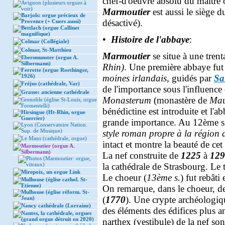
chef-d'oeuvre absolu du maître o
Avignon (plusieurs orgues à
voir)
Marmoutier
est aussi le siège 
Barjols: orgue précieux de
désactivé).
Provence (+ Cuers aussi)
Bettlach (orgue Callinet
magnifique)
•
Histoire de l'abbaye
:
Colmar (Collégiale)
Colmar, St-Matthieu
Marmoutier
se situe à une tren
Ebersmunster (orgue A.
Silbermann)
Rhin)
. Une première abbaye fut
Ferrette (orgue Roethinger,
1926)
moines irlandais
, guidés par
Sa
Fréjus (cathédrale, Var)
de l'importance sous l'influence
Grasse: ancienne cathédrale
Monasterum
(monastère de
Mau
Grenoble (église St-Louis, orgue
Formentelli)
bénédictine est introduite et l'ab
Hirsingue (Ht-Rhin, orgue
Guerrier)
grande importance. Au 12ème siè
Lyon (Conservatoire Nation.
Sup. de Musique)
style roman propre à la région
Le Mans (cathédrale, orgue)
intact et montre la beauté de ce
Marmoutier (orgue A.
Silbermann)
La nef construite de
1225
à
129
Photos (Marmoutier: orgue,
vitraux)
la cathédrale de Strasbourg. Le 
Mirepoix, un orgue Link
Le choeur (
13ème s.
) fut rebâti
Mulhouse (église cathol. St-
Etienne)
On remarque, dans le choeur, de
Mulhouse (église réform. St-
(
1770
). Une crypte archéologiq
Jean)
Nancy cathédrale (Lorraine)
des éléments des édifices plus 
Nantes, la cathédrale, orgues
(grand orgue détruit en 2020)
narthex (vestibule) de la nef so