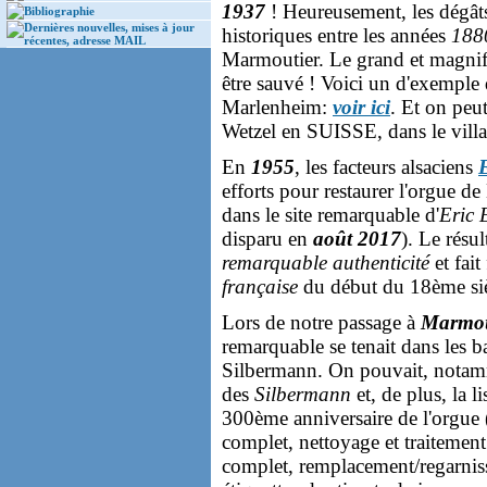
1937
! Heureusement, les dégât
Bibliographie
Dernières nouvelles, mises à jour
historiques entre les années
188
récentes, adresse MAIL
Marmoutier. Le grand et magnif
être sauvé ! Voici un d'exemple
Marlenheim:
voir ici
. Et on peu
Wetzel en SUISSE, dans le vill
En
1955
, les facteurs alsaciens
efforts pour restaurer l'orgue d
dans le site remarquable d'
Eric 
disparu en
août 2017
). Le résu
remarquable authenticité
et fait
française
du début du 18ème si
Lors de notre passage à
Marmou
remarquable se tenait dans les ba
Silbermann. On pouvait, notammen
des
Silbermann
et, de plus, la 
300ème anniversaire de l'orgue 
complet, nettoyage et traitement
complet, remplacement/regarnis