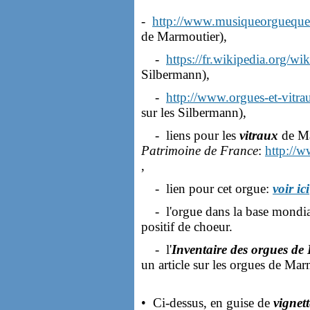
-
http://www.musiqueorguequeb
de Marmoutier),
-
https://fr.wikipedia.org/w
Silbermann),
-
http://www.orgues-et-vitra
sur les Silbermann),
- liens pour les
vitraux
de Ma
Patrimoine de France
:
http://w
,
- lien pour cet orgue:
voir ici
- l'orgue dans la base mondia
positif de choeur.
- l'
Inventaire des orgues de
un article sur les orgues de Mar
• Ci-dessus, en guise de
vignet