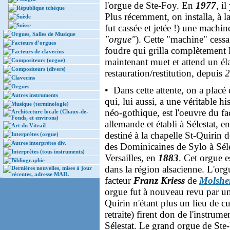
l'orgue de Ste-Foy. En
1977
, i
République tchèque
Plus récemment, on installa, à l
Suède
Suisse
fut cassée et jetée !) une machi
Orgues, Salles de Musique
"orgue"
). Cette "machine" cessa
Facteurs d’orgues
foudre qui grilla complètement l
Facteurs de clavecins
maintenant muet et attend un él
Compositeurs (orgue)
Compositeurs (divers)
restauration/restitution, depuis
2
Clavecins
Orgues
• Dans cette attente, on a placé
Autres instruments
qui, lui aussi, a une véritable hi
Musique (terminologie)
néo-gothique, est l'oeuvre du f
Architecture locale (Chaux-de-
Fonds, et environs)
allemande et établi à Sélestat, e
Art du Vitrail
destiné à la chapelle St-Quirin d
Interprètes (orgue)
Autres interprètes div.
des Dominicaines de Sylo à Séle
Interprètes (tous instruments)
Versailles, en
1883
. Cet orgue 
Bibliographie
dans la région alsacienne. L'o
Dernières nouvelles, mises à jour
récentes, adresse MAIL
facteur
Franz Kriess
de
Molshe
orgue fut à nouveau revu par u
Quirin n'étant plus un lieu de c
retraite) firent don de l'instrum
Sélestat. Le grand orgue de Ste-