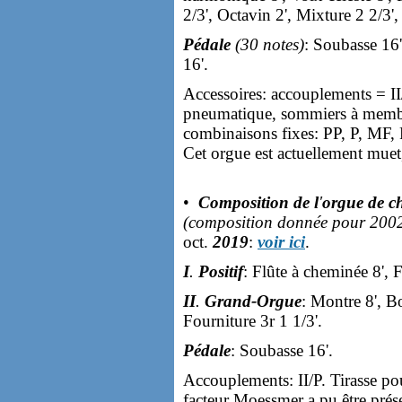
2/3', Octavin 2', Mixture 2 2/3'
Pédale
(30 notes)
: Soubasse 16'
16'.
Accessoires: accouplements = II/I
pneumatique, sommiers à membra
combinaisons fixes: PP, P, MF,
Cet orgue est actuellement mue
•
Composition de l
'
orgue de c
(composition donnée pour 200
oct.
2019
:
voir ici
.
I
.
Positif
: Flûte à cheminée 8', F
II
.
Grand-Orgue
: Montre 8', Bo
Fourniture 3r 1 1/3'.
Pédale
: Soubasse 16'.
Accouplements: II/P. Tirasse pou
facteur Moessmer a pu être prés