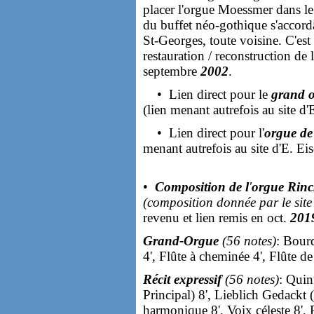
placer l'orgue Moessmer dans le t
du buffet néo-gothique s'accordâ
St-Georges, toute voisine. C'est
restauration / reconstruction de
septembre
2002
.
• Lien direct pour le
grand 
(lien menant autrefois au site 
• Lien direct pour l'
orgue de
menant autrefois au site d'E. E
•
Composition de l
'
orgue Rinc
(composition donnée par le sit
revenu et lien remis en oct.
201
Grand-Orgue
(56 notes)
: Bour
4', Flûte à cheminée 4', Flûte de 
Récit expressif
(56 notes)
: Quin
Principal) 8', Lieblich Gedackt 
harmonique 8', Voix céleste 8', P