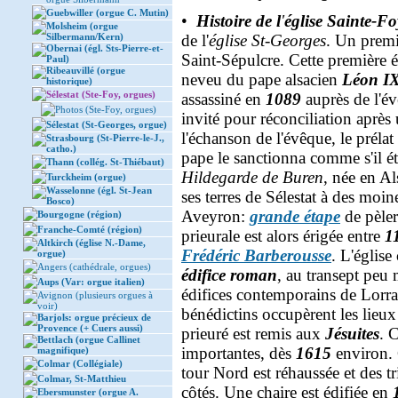
Guebwiller (orgue C. Mutin)
•
Histoire de l
'
église Sainte-Fo
Molsheim (orgue
Silbermann/Kern)
de l'
église St-Georges
. Un premi
Obernai (égl. Sts-Pierre-et-
Saint-Sépulcre. Cette première 
Paul)
Ribeauvillé (orgue
neveu du pape alsacien
Léon I
historique)
Sélestat (Ste-Foy, orgues)
assassiné en
1089
auprès de l'é
Photos (Ste-Foy, orgues)
invité pour réconciliation après 
Sélestat (St-Georges, orgue)
l'échanson de l'évêque, le préla
Strasbourg (St-Pierre-le-J.,
catho.)
pape le sanctionna comme s'il é
Thann (collég. St-Thiébaut)
Hildegarde de Buren
, née en Al
Turckheim (orgue)
Wasselonne (égl. St-Jean
ses terres de Sélestat à des moi
Bosco)
Aveyron:
grande étape
de pèler
Bourgogne (région)
Franche-Comté (région)
prieurale est alors érigée entre
1
Altkirch (église N.-Dame,
Frédéric Barberousse
. L'église
orgue)
Angers (cathédrale, orgues)
édifice roman
, au transept peu 
Aups (Var: orgue italien)
édifices contemporains de Lorr
Avignon (plusieurs orgues à
voir)
bénédictins occupèrent les lieu
Barjols: orgue précieux de
Provence (+ Cuers aussi)
prieuré est remis aux
Jésuites
. 
Bettlach (orgue Callinet
importantes, dès
1615
environ. 
magnifique)
Colmar (Collégiale)
tour Nord est réhaussée et des t
Colmar, St-Matthieu
côtés. Une chaire est édifiée en
Ebersmunster (orgue A.