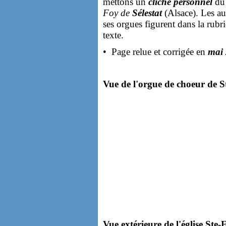
mettons un
cliché personnel
d
Foy de
Sélestat
(Alsace). Les aut
ses orgues figurent dans la rubr
texte.
• Page relue et corrigée en
mai
Vue de l'orgue de choeur de St
Vue extérieure de l'église Ste-