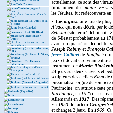
Roquevaire (Provence)
actuellement, ce sont des vitrau
Rouffach (Alsace)
(notamment des
maîtres verriers
Saint-Maximin (orgue J. E.
Isnard)
les Jésuites, fut redécouverte en
Saint-Omer (un grand Cavaillé-
Coll)
•
Les orgues
: une fois de plus, 
Saint-Raphaël (N.-Dame-de-la-
Victoire)
Alsace
qui nous décrit, par le dét
Saint-Sever (Landes)
Sélestat
(site fermé début août
2
Seppois-le-Haut (Ht-Rhin)
Strasbourg (cathédrale N.-
de Sélestat probablement au 17è
Dame)
Strasbourg: autres orgues non
avant un quatrième, lequel fut s
visités (bonus)
Joseph Rabiny
et
François Cal
Strasbourg (St-Pierre-le-Jeune,
réf.)
frères Callinet
de
Rouffach
qui 
Strasbourg (St-Pierre-le-Vieux,
cathol.)
jeux et devait être vraiment trè
Strasbourg (St-Thomas:
Silbermann)
instrument de
Martin Rincken
Tain l'Hermitage: N.-Dame
Assomption
24 jeux sur deux claviers et péd
Thomières (orgue Micot)
sculpteurs des ateliers
Klem
de 
Toulouse (cathédrale St-Etienne)
pneumatisa l'orgue de son père
Toulouse (Musée des Augustins)
Toulouse: autres orgues (bonus)
Patrimoine, on attribue cette pn
Hollande (Pays-Bas)
Roethinger
, en
1923
). Les tuya
Italie
Allemands en
1917
. Des répara
Liechtenstein
En
1953
, le facteur
Georges Sc
Luxembourg
Norvège
et changea 2 jeux. En
1969
,
Cu
Pologne