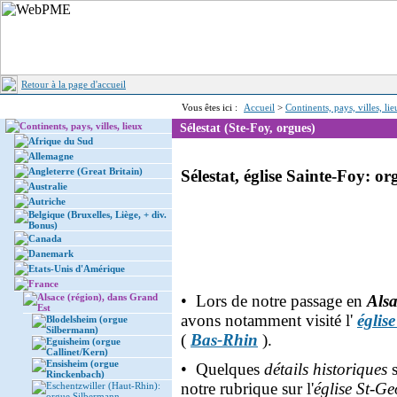
Retour à la page d'accueil
Vous êtes ici :
Accueil
>
Continents, pays, villes, li
Continents, pays, villes, lieux
Sélestat (Ste-Foy, orgues)
Afrique du Sud
Allemagne
Angleterre (Great Britain)
Sélestat, église Sainte-Foy: or
Australie
Autriche
Belgique (Bruxelles, Liège, + div.
Bonus)
Canada
Danemark
Etats-Unis d'Amérique
France
Alsace (région), dans Grand
• Lors de notre passage en
Alsa
Est
avons notamment visité l'
églis
Blodelsheim (orgue
Silbermann)
(
Bas-Rhin
).
Eguisheim (orgue
Callinet/Kern)
Ensisheim (orgue
• Quelques
détails historiques
s
Rinckenbach)
notre rubrique sur l'
église St-Geo
Eschentzwiller (Haut-Rhin):
orgue Silbermann