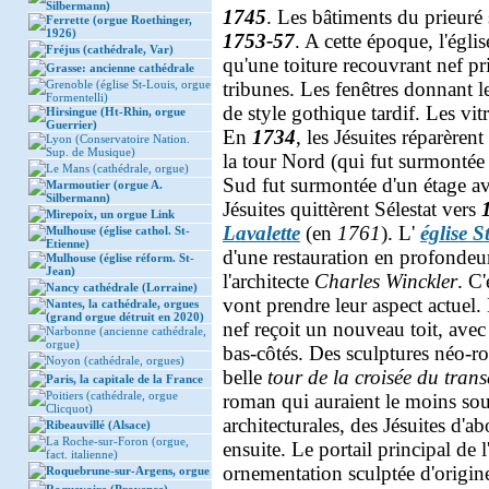
Silbermann)
1745
. Les bâtiments du prieuré
Ferrette (orgue Roethinger,
1926)
1753-57
. A cette époque, l'égli
Fréjus (cathédrale, Var)
qu'une toiture recouvrant nef pr
Grasse: ancienne cathédrale
Grenoble (église St-Louis, orgue
tribunes. Les fenêtres donnant le
Formentelli)
de style gothique tardif. Les vitr
Hirsingue (Ht-Rhin, orgue
Guerrier)
En
1734
, les Jésuites réparèren
Lyon (Conservatoire Nation.
Sup. de Musique)
la tour Nord (qui fut surmontée
Le Mans (cathédrale, orgue)
Sud fut surmontée d'un étage av
Marmoutier (orgue A.
Silbermann)
Jésuites quittèrent Sélestat vers
Mirepoix, un orgue Link
Lavalette
(en
1761
). L'
église S
Mulhouse (église cathol. St-
Etienne)
d'une restauration en profondeu
Mulhouse (église réform. St-
Jean)
l'architecte
Charles Winckler
. C'
Nancy cathédrale (Lorraine)
vont prendre leur aspect actuel. 
Nantes, la cathédrale, orgues
(grand orgue détruit en 2020)
nef reçoit un nouveau toit, ave
Narbonne (ancienne cathédrale,
orgue)
bas-côtés. Des sculptures néo-rom
Noyon (cathédrale, orgues)
belle
tour de la croisée du trans
Paris, la capitale de la France
Poitiers (cathédrale, orgue
roman qui auraient le moins sou
Clicquot)
architecturales, des Jésuites d'a
Ribeauvillé (Alsace)
La Roche-sur-Foron (orgue,
ensuite. Le portail principal de 
fact. italienne)
ornementation sculptée d'origine
Roquebrune-sur-Argens, orgue