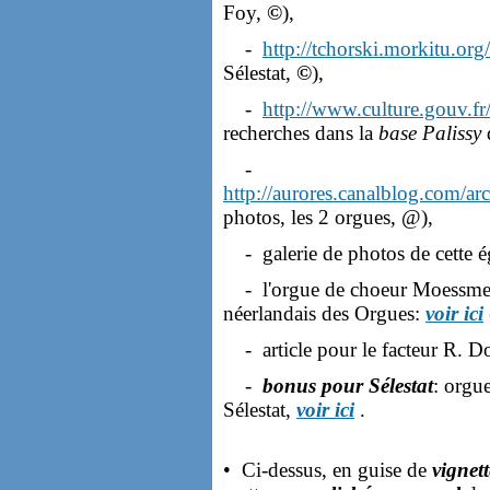
Foy,
©
),
-
http://tchorski.morkitu.org
Sélestat,
©
),
-
http://www.culture.gouv.fr/
recherches dans la
base Palissy
-
http://aurores.canalblog.com/a
photos, les 2 orgues, @),
- galerie de photos de cette é
- l'orgue de choeur Moessmer/
néerlandais des Orgues:
voir ici
- article pour le facteur R. D
-
bonus pour Sélestat
: orgu
Sélestat,
voir ici
.
• Ci-dessus, en guise de
vignet