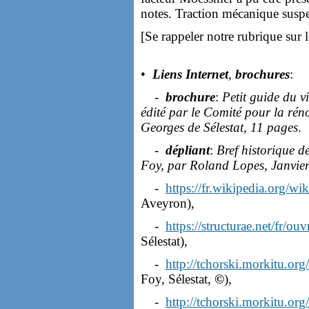
notes. Traction mécanique susp
[Se rappeler notre rubrique sur 
•
Liens Internet
,
brochures
:
-
brochure
:
Petit guide du vi
édité par le Comité pour la réno
Georges de Sélestat, 11 pages
.
-
dépliant
:
Bref historique d
Foy, par Roland Lopes, Janvie
-
https://fr.wikipedia.org/w
Aveyron),
-
https://structurae.net/fr/ou
Sélestat),
-
http://tchorski.morkitu.org
Foy, Sélestat,
©
),
-
http://tchorski.morkitu.org