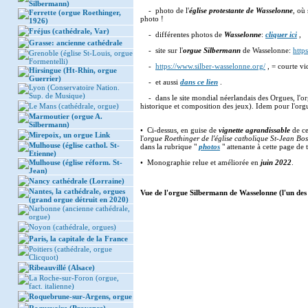
Silbermann)
- photo de l'
église protestante de Wasselonne
, où 
Ferrette (orgue Roethinger,
photo !
1926)
Fréjus (cathédrale, Var)
- différentes photos de
Wasselonne
:
cliquer ici
,
Grasse: ancienne cathédrale
- site sur l'
orgue Silbermann
de Wasselonne:
http
Grenoble (église St-Louis, orgue
Formentelli)
-
https://www.silber-wasselonne.org/
, = courte vi
Hirsingue (Ht-Rhin, orgue
Guerrier)
- et aussi
dans ce lien
.
Lyon (Conservatoire Nation.
Sup. de Musique)
- dans le site mondial néerlandais des Orgues, l'o
Le Mans (cathédrale, orgue)
historique et composition des jeux). Idem pour l'or
Marmoutier (orgue A.
Silbermann)
• Ci-dessus, en guise de
vignette agrandissable
de ce
Mirepoix, un orgue Link
l'
orgue Roethinger de l'église catholique St-Jean Bo
Mulhouse (église cathol. St-
dans la rubrique "
photos
" attenante à cette page de
Etienne)
Mulhouse (église réform. St-
• Monographie relue et améliorée en
juin 2022
.
Jean)
Nancy cathédrale (Lorraine)
Nantes, la cathédrale, orgues
Vue de l'orgue Silbermann de Wasselonne (l'un des 
(grand orgue détruit en 2020)
Narbonne (ancienne cathédrale,
orgue)
Noyon (cathédrale, orgues)
Paris, la capitale de la France
Poitiers (cathédrale, orgue
Clicquot)
Ribeauvillé (Alsace)
La Roche-sur-Foron (orgue,
fact. italienne)
Roquebrune-sur-Argens, orgue