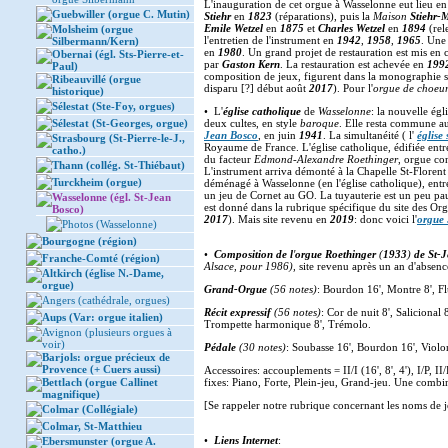
L'inauguration de cet orgue à Wasselonne eut lieu e
Guebwiller (orgue C. Mutin)
Stiehr
en
1823
(réparations), puis la
Maison
Stiehr-
Emile Wetzel
en
1875
et
Charles Wetzel
en
1894
(rel
Molsheim (orgue
l'entretien de l'instrument en
1942
,
1958
,
1965
. Un
Silbermann/Kern)
en
1980
. Un grand projet de restauration est mis en c
Obernai (égl. Sts-Pierre-et-
par
Gaston Kern
. La restauration est achevée en
199
Paul)
composition de jeux, figurent dans la monographie s
Ribeauvillé (orgue
disparu [?] début août
2017
). Pour l'
orgue de choeu
historique)
Sélestat (Ste-Foy, orgues)
• L'
église catholique
de
Wasselonne
: la nouvelle égl
Sélestat (St-Georges, orgue)
deux cultes, en style
baroque
. Elle resta commune au
Jean Bosco
, en juin
1941
. La simultanéité ( l'
église
Strasbourg (St-Pierre-le-J.,
Royaume de France. L'église catholique, édifiée ent
catho.)
du facteur
Edmond-Alexandre Roethinger
, orgue con
Thann (collég. St-Thiébaut)
L'instrument arriva démonté à la Chapelle St-Florent
Turckheim (orgue)
déménagé à Wasselonne (en l'église catholique), ent
un jeu de Cornet au GO. La tuyauterie est un peu p
Wasselonne (égl. St-Jean
est donné dans la rubrique spécifique du site des Or
Bosco)
2017
). Mais site revenu en
2019
: donc voici l'
orgue
Photos (Wasselonne)
Bourgogne (région)
•
Composition de l
'
orgue Roethinger
(
1933
)
de St-J
Franche-Comté (région)
Alsace, pour 1986),
site revenu après un an d'abse
Altkirch (église N.-Dame,
orgue)
Grand-Orgue
(56 notes)
: Bourdon 16', Montre 8', Flût
Angers (cathédrale, orgues)
Récit expressif
(56 notes)
: Cor de nuit 8', Salicional 
Aups (Var: orgue italien)
Trompette harmonique 8', Trémolo.
Avignon (plusieurs orgues à
voir)
Pédale
(30 notes)
: Soubasse 16', Bourdon 16', Violon
Barjols: orgue précieux de
Provence (+ Cuers aussi)
Accessoires: accouplements = II/I (16', 8', 4'), I/P
Bettlach (orgue Callinet
fixes: Piano, Forte, Plein-jeu, Grand-jeu. Une comb
magnifique)
[Se rappeler notre rubrique concernant les noms de j
Colmar (Collégiale)
Colmar, St-Matthieu
•
Liens Internet
:
Ebersmunster (orgue A.