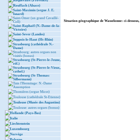
Roquevaire (Provence)
Rouffach (Alsace)
Saint-Maximin (orgue J. E.
Isnard)
Saint-Omer (un grand Cavaillé-
Situation géographique de Wasselonne: ci-dessous, 
Coll)
Saint-Raphaël (N.-Dame-de-la-
Victoire)
Saint-Sever (Landes)
Seppois-le-Haut (Ht-Rhin)
Strasbourg (cathédrale N.-
Dame)
Strasbourg: autres orgues non
visités (bonus)
Strasbourg (St-Pierre-le-Jeune,
réf.)
Strasbourg (St-Pierre-le-Vieux,
cathol.)
Strasbourg (St-Thomas:
Silbermann)
Tain l'Hermitage: N.-Dame
Assomption
Thomières (orgue Micot)
Toulouse (cathédrale St-Etienne)
Toulouse (Musée des Augustins)
Toulouse: autres orgues (bonus)
Hollande (Pays-Bas)
Italie
Liechtenstein
Luxembourg
Norvège
Pologne