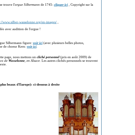
se trouve l'
orgue Silbermann
de 1745:
cliquer ici
, Copyright sur la
s://www.silber-wasselonne.org/en-images/
,
déo avec audition de l'orgue !
rgue Silbermann figure:
voir ici
(avec plusieurs belles photos,
gue de choeur Kern:
voir ici
.
tte page, nous mettons un
cliché personnel
(pris en août 2009) de
sco de
Wasselonne
, en Alsace
. Les autres clichés personnels se trouvent
 texte.
plus beaux d'Europe): ci-dessous à droite