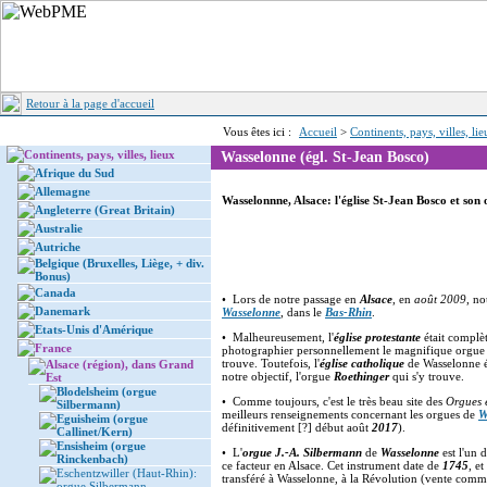
Retour à la page d'accueil
Vous êtes ici :
Accueil
>
Continents, pays, villes, li
Continents, pays, villes, lieux
Wasselonne (égl. St-Jean Bosco)
Afrique du Sud
Allemagne
Wasselonnne, Alsace: l'église St-Jean Bosco et son
Angleterre (Great Britain)
Australie
Autriche
Belgique (Bruxelles, Liège, + div.
Bonus)
Canada
• Lors de notre passage en
Alsace
, en
août 2009
, no
Danemark
Wasselonne
, dans le
Bas-Rhin
.
Etats-Unis d'Amérique
• Malheureusement, l'
église protestante
était complè
France
photographier personnellement le magnifique orgu
trouve. Toutefois, l'
église catholique
de Wasselonne ét
Alsace (région), dans Grand
notre objectif, l'orgue
Roethinger
qui s'y trouve.
Est
Blodelsheim (orgue
• Comme toujours, c'est le très beau site des
Orgues 
Silbermann)
meilleurs renseignements concernant les orgues de
W
Eguisheim (orgue
définitivement [?] début août
2017
).
Callinet/Kern)
Ensisheim (orgue
• L'
orgue J.-A. Silbermann
de
Wasselonne
est l'un 
Rinckenbach)
ce facteur en Alsace. Cet instrument date de
1745
, et
Eschentzwiller (Haut-Rhin):
transféré à Wasselonne, à la Révolution (vente com
orgue Silbermann