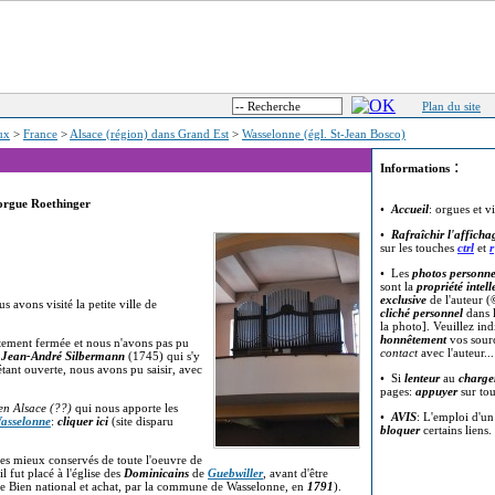
Plan du site
eux
>
France
>
Alsace (région) dans Grand Est
>
Wasselonne (égl. St-Jean Bosco)
:
Informations
 orgue Roethinger
•
Accueil
: orgues et v
•
Rafraîchir l'afficha
sur les touches
ctrl
et
r
• Les
photos personne
sont la
propriété intell
exclusive
de l'auteur (
us avons visité la petite ville de
cliché personnel
dans l
la photo]. Veuillez in
honnêtement
vos sour
tement fermée et nous n'avons pas pu
contact
avec l'auteur..
e
Jean-André Silbermann
(1745) qui s'y
ant ouverte, nous avons pu saisir, avec
• Si
lenteur
au
charge
pages:
appuyer
sur to
en Alsace (??)
qui nous apporte les
•
AVIS
: L'emploi d'u
asselonne
:
cliquer ici
(site disparu
bloquer
certains liens.
des mieux conservés de toute l'oeuvre de
 il fut placé à l'église des
Dominicains
de
Guebwiller
, avant d'être
me Bien national et achat, par la commune de Wasselonne, en
1791
).