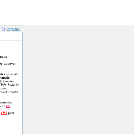
Imprimer
itraux
ge
: appuyer
lles
de ce site
ectuelle
©
) [
mention
:
'
info-bulle
de
diquer
ces et
prendre
.
ment
des
uche
F5
.
n
VPN
peut