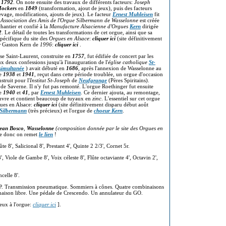
n
1792
. On note ensuite des travaux de différents facteurs:
Joseph
Mockers
en
1849
(transformation, ajout de jeux), puis des facteurs
evage, modifications, ajouts de jeux). Le facteur
Ernest Muhleisen
fit
e
Association des Amis de l'Orgue Silbermann de Wasselonne
est créée
hantier et confié à la
Manufacture Alsacienne
d'Orgues
Kern
dirigée
2
. Le détail de toutes les transformations de cet orgue, ainsi que sa
pécifique du site des
Orgues en Alsace
:
cliquer ici
(site définitivement
r
Gaston Kern de
1996
:
cliquer ici
.
ise Saint-Laurent, construite en
1757
, fut édifiée de concert par les
x deux confessions jusqu'à l'inauguration de l'
église catholique
St-
 simultanée
) avait débuté en
1686
, après l'annexion de Wasselonne au
re
1938
et
1941
, reçut dans cette période troublée, un orgue d'occasion
struit pour l'
Institut St-Joseph
de
Neufgrange
(Pères Spiritains).
 de Saverne. Il n'y fut pas remonté. L'orgue Roethinger fut ensuite
re
1940
et
41
, par
Ernest Muhleisen
. Ce dernier ajouta, au remontage,
auvre et contient beaucoup de tuyaux en
zinc
. L'essentiel sur cet orgue
gues en Alsace:
cliquer ici
(site définitivement disparu début août
 Silbermann
(très précieux) et l'orgue de
choeur Kern
.
ean Bosco
,
Wasselonne
(composition donnée par le site des Orgues en
nce donc on remet
le lien
!
e 8', Salicional 8', Prestant 4', Quinte 2 2/3', Cornet 5r.
8', Viole de Gambe 8', Voix céleste 8', Flûte octaviante 4', Octavin 2',
celle 8'.
, II/P. Transmission pneumatique. Sommiers à cônes. Quatre combinaisons
inaison libre. Une pédale de Crescendo. Un annulateur du GO.
eux à l'orgue:
cliquer ici
].