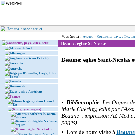
Retour à la page d'accueil
Vous êtes ici :
Accueil
>
Continents, pays, villes, li
Continents, pays, villes, lieux
Beaune: église St-Nicolas
Afrique du Sud
Allemagne
Angleterre (Great Britain)
Beaune: église Saint-Nicolas 
Australie
Autriche
Belgique (Bruxelles, Liège, + div.
Bonus)
Canada
Danemark
Etats-Unis d'Amérique
France
Alsace (région), dans Grand
•
Bibliographie
:
Les Orgues de
Est
Marie Guéritey, édité par l'Ass
Bourgogne (région)
Auxerre: cathédrale, orgue,
Beaune", impression AZ Media,
vitraux
pages)
.
Beaune: Collégiale N.-Dame,
orgues
Beaune: église St-Nicolas
• Lors de notre visite à
Beaune
Photos (église St-Nicolas)