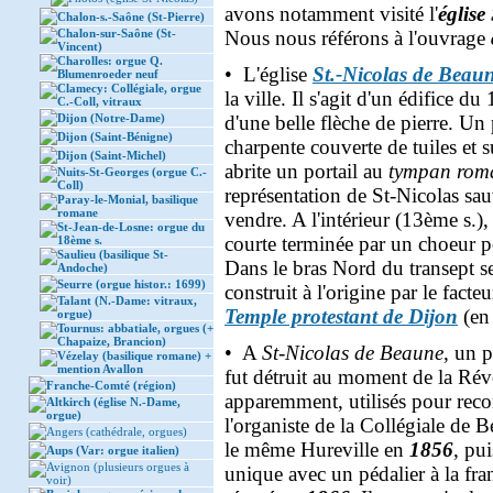
avons notamment visité l'
église
Chalon-s.-Saône (St-Pierre)
Chalon-sur-Saône (St-
Nous nous référons à l'ouvrage
Vincent)
Charolles: orgue Q.
• L'église
St.-Nicolas de Beau
Blumenroeder neuf
Clamecy: Collégiale, orgue
la ville. Il s'agit d'un édifice 
C.-Coll, vitraux
Dijon (Notre-Dame)
d'une belle flèche de pierre. U
Dijon (Saint-Bénigne)
charpente couverte de tuiles et su
Dijon (Saint-Michel)
abrite un portail au
tympan rom
Nuits-St-Georges (orgue C.-
Coll)
représentation de St-Nicolas sauv
Paray-le-Monial, basilique
romane
vendre. A l'intérieur (13ème s.)
St-Jean-de-Losne: orgue du
courte terminée par un choeur 
18ème s.
Saulieu (basilique St-
Dans le bras Nord du transept 
Andoche)
Seurre (orgue histor.: 1699)
construit à l'origine par le facte
Talant (N.-Dame: vitraux,
Temple protestant de Dijon
(e
orgue)
Tournus: abbatiale, orgues (+
Chapaize, Brancion)
• A
St-Nicolas de Beaune
, un p
Vézelay (basilique romane) +
mention Avallon
fut détruit au moment de la Révo
Franche-Comté (région)
apparemment, utilisés pour rec
Altkirch (église N.-Dame,
orgue)
l'organiste de la Collégiale de 
Angers (cathédrale, orgues)
le même Hureville en
1856
, pu
Aups (Var: orgue italien)
Avignon (plusieurs orgues à
unique avec un pédalier à la fran
voir)