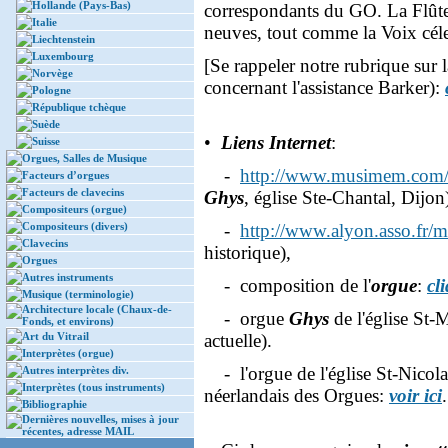
Hollande (Pays-Bas)
correspondants du GO. La Flûte
Italie
neuves, tout comme la Voix céle
Liechtenstein
Luxembourg
[Se rappeler notre rubrique sur
Norvège
concernant l'assistance Barker):
Pologne
République tchèque
Suède
•
Liens Internet
:
Suisse
Orgues, Salles de Musique
-
http://www.musimem.com/
Facteurs d’orgues
Facteurs de clavecins
Ghys
, église Ste-Chantal, Dijon
Compositeurs (orgue)
Compositeurs (divers)
-
http://www.alyon.asso.fr/m
Clavecins
historique),
Orgues
Autres instruments
- composition de l'
orgue
:
cli
Musique (terminologie)
Architecture locale (Chaux-de-
- orgue
Ghys
de l'église St-
Fonds, et environs)
Art du Vitrail
actuelle).
Interprètes (orgue)
- l'orgue de l'église St-Nicola
Autres interprètes div.
Interprètes (tous instruments)
néerlandais des Orgues:
voir ici
Bibliographie
Dernières nouvelles, mises à jour
récentes, adresse MAIL