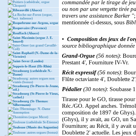
commandée par le tirage de jeu
Poitiers (cathédrale, orgue
Clicquot)
ou non par une vergette tirée p
Ribeauvillé (Alsace)
travers une assistance Barker "
La Roche-sur-Foron (orgue,
fact. italienne)
mentionnée ci-dessus, sous
Bibl
Roquebrune-sur-Argens, orgue
Roquevaire (Provence)
Rouffach (Alsace)
Saint-Maximin (orgue J. E.
•
Composition des jeux de l
'
or
Isnard)
source bibliographique donnée 
Saint-Omer (un grand Cavaillé-
Coll)
Saint-Raphaël (N.-Dame-de-la-
Grand-Orgue
(56 notes)
: Bourd
Victoire)
Saint-Sever (Landes)
Prestant 4', Fourniture IV-Vr.
Seppois-le-Haut (Ht-Rhin)
Strasbourg (cathédrale N.-
Récit expressif
(56 notes)
: Bour
Dame)
Flûte octaviante 4', Doublette 2
Strasbourg: autres orgues non
visités (bonus)
Strasbourg (St-Pierre-le-Jeune,
Pédalier
(30 notes)
: Soubasse 1
réf.)
Strasbourg (St-Pierre-le-Vieux,
cathol.)
Tirasse pour le GO, tirasse pour
Strasbourg (St-Thomas:
Réc./GO. Appel anches. Trémolo 
Silbermann)
Tain l'Hermitage: N.-Dame
composition de 1897 de Ghys).
Assomption
Thomières (orgue Micot)
(Ghys), il y avait, au GO, un Sal
Toulouse (cathédrale St-Etienne)
Fourniture; au Récit, il y avait 
Toulouse (Musée des Augustins)
Doublette 2' actuelle. Les jeux 
Toulouse: autres orgues (bonus)