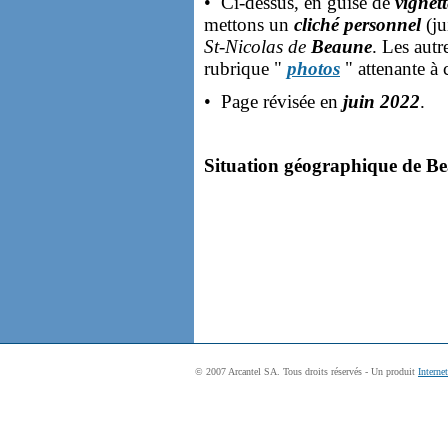
• Ci-dessus, en guise de
vignet
mettons un
cliché personnel
(ju
St-Nicolas de
Beaune
. Les autr
rubrique "
photos
" attenante à 
• Page révisée en
juin 2022
.
Situation géographique de Bea
© 2007 Arcantel SA. Tous droits réservés - Un produit
Interne