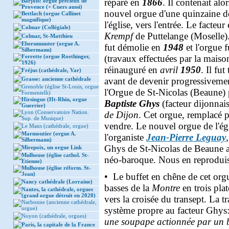
réparé en
1866
. Il contenait al
Barjols: orgue précieux de
Provence (+ Cuers aussi)
nouvel orgue d'une quinzaine de
Bettlach (orgue Callinet
magnifique)
l'église, vers l'entrée. Le facteur
Colmar (Collégiale)
Krempf
de Puttelange (Moselle).
Colmar, St-Matthieu
Ebersmunster (orgue A.
fut démolie en
1948
et l'orgue f
Silbermann)
Ferrette (orgue Roethinger,
(travaux effectuées par la mais
1926)
réinauguré en
avril
1950
. Il fu
Fréjus (cathédrale, Var)
Grasse: ancienne cathédrale
avant de devenir progressivemen
Grenoble (église St-Louis, orgue
l'Orgue de St-Nicolas (Beaune) 
Formentelli)
Hirsingue (Ht-Rhin, orgue
Baptiste Ghys
(facteur dijonnais
Guerrier)
Lyon (Conservatoire Nation.
de Dijon
. Cet orgue, remplacé 
Sup. de Musique)
vendre. Le nouvel orgue de l'ég
Le Mans (cathédrale, orgue)
Marmoutier (orgue A.
l'organiste
Jean-Pierre Leguay
Silbermann)
Ghys de St-Nicolas de Beaune a
Mirepoix, un orgue Link
Mulhouse (église cathol. St-
néo-baroque. Nous en reproduis
Etienne)
Mulhouse (église réform. St-
Jean)
• Le buffet en chêne de cet orgu
Nancy cathédrale (Lorraine)
basses de la
Montre
en trois plat
Nantes, la cathédrale, orgues
(grand orgue détruit en 2020)
vers la croisée du transept. La 
Narbonne (ancienne cathédrale,
orgue)
système propre au facteur Ghys
Noyon (cathédrale, orgues)
une soupape actionnée par un ba
Paris, la capitale de la France