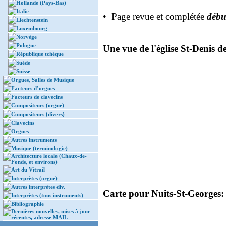
Hollande (Pays-Bas)
Italie
• Page revue et complétée
débu
Liechtenstein
Luxembourg
Norvège
Pologne
Une vue de l'église St-Denis d
République tchèque
Suède
Suisse
Orgues, Salles de Musique
Facteurs d’orgues
Facteurs de clavecins
Compositeurs (orgue)
Compositeurs (divers)
Clavecins
Orgues
Autres instruments
Musique (terminologie)
Architecture locale (Chaux-de-
Fonds, et environs)
Art du Vitrail
Interprètes (orgue)
Autres interprètes div.
Carte pour Nuits-St-Georges: c
Interprètes (tous instruments)
Bibliographie
Dernières nouvelles, mises à jour
récentes, adresse MAIL