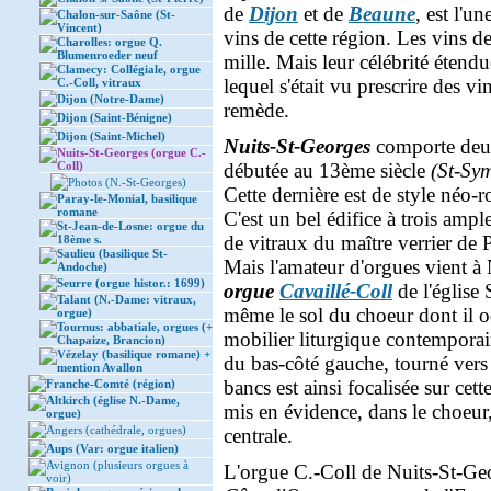
de
Dijon
et de
Beaune
, est l'u
Chalon-sur-Saône (St-
Vincent)
vins de cette région. Les vins 
Charolles: orgue Q.
Blumenroeder neuf
mille. Mais leur célébrité éten
Clamecy: Collégiale, orgue
lequel s'était vu prescrire des v
C.-Coll, vitraux
Dijon (Notre-Dame)
remède.
Dijon (Saint-Bénigne)
Dijon (Saint-Michel)
Nuits-St-Georges
comporte deux 
Nuits-St-Georges (orgue C.-
Coll)
débutée au 13ème siècle
(St-Sy
Photos (N.-St-Georges)
Cette dernière est de style néo-
Paray-le-Monial, basilique
romane
C'est un bel édifice à trois ampl
St-Jean-de-Losne: orgue du
de vitraux du maître verrier de 
18ème s.
Saulieu (basilique St-
Mais l'amateur d'orgues vient à
Andoche)
Seurre (orgue histor.: 1699)
orgue
Cavaillé-Coll
de l'église
Talant (N.-Dame: vitraux,
même le sol du choeur dont il o
orgue)
Tournus: abbatiale, orgues (+
mobilier liturgique contemporain
Chapaize, Brancion)
Vézelay (basilique romane) +
du bas-côté gauche, tourné vers l
mention Avallon
bancs est ainsi focalisée sur ce
Franche-Comté (région)
Altkirch (église N.-Dame,
mis en évidence, dans le choeur,
orgue)
Angers (cathédrale, orgues)
centrale.
Aups (Var: orgue italien)
Avignon (plusieurs orgues à
L'orgue C.-Coll de Nuits-St-Geor
voir)