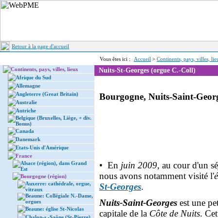
Retour à la page d'accueil
Vous êtes ici :
Accueil
>
Continents, pays, villes, li
Continents, pays, villes, lieux
Nuits-St-Georges (orgue C.-Coll)
Afrique du Sud
Allemagne
Angleterre (Great Britain)
Bourgogne, Nuits-Saint-Georg
Australie
Autriche
Belgique (Bruxelles, Liège, + div.
Bonus)
Canada
Danemark
Etats-Unis d'Amérique
France
Alsace (région), dans Grand
• En
juin 2009
, au cour d'un s
Est
nous avons notamment visité l'
é
Bourgogne (région)
Auxerre: cathédrale, orgue,
St-Georges
.
vitraux
Beaune: Collégiale N.-Dame,
Nuits-Saint-Georges
est une pet
orgues
Beaune: église St-Nicolas
capitale de la
Côte de Nuits
. Ce
Chalon-s.-Saône (St-Pierre)