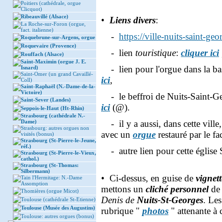
Poitiers (cathédrale, orgue
Clicquot)
Ribeauvillé (Alsace)
•
Liens divers
:
La Roche-sur-Foron (orgue,
fact. italienne)
-
https://ville-nuits-saint-geor
Roquebrune-sur-Argens, orgue
Roquevaire (Provence)
- lien
touristique
:
cliquer ici
Rouffach (Alsace)
Saint-Maximin (orgue J. E.
- lien pour l'orgue dans la ba
Isnard)
Saint-Omer (un grand Cavaillé-
ici
,
Coll)
Saint-Raphaël (N.-Dame-de-la-
Victoire)
- le beffroi de Nuits-Saint-G
Saint-Sever (Landes)
ici
(@).
Seppois-le-Haut (Ht-Rhin)
Strasbourg (cathédrale N.-
Dame)
- il y a aussi, dans cette ville, 
Strasbourg: autres orgues non
avec un
orgue
restauré par le fa
visités (bonus)
Strasbourg (St-Pierre-le-Jeune,
réf.)
- autre lien pour cette église
Strasbourg (St-Pierre-le-Vieux,
cathol.)
Strasbourg (St-Thomas:
Silbermann)
• Ci-dessus, en guise de
vignet
Tain l'Hermitage: N.-Dame
Assomption
mettons un
cliché personnel
de 
Thomières (orgue Micot)
Denis de
Nuits-St-Georges
. Les
Toulouse (cathédrale St-Etienne)
Toulouse (Musée des Augustins)
rubrique "
photos
" attenante à 
Toulouse: autres orgues (bonus)