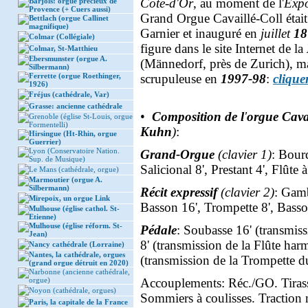
Côte-d'Or
, au moment de l'
Expo
Barjols: orgue précieux de
Provence (+ Cuers aussi)
Grand Orgue Cavaillé-Coll était
Bettlach (orgue Callinet
magnifique)
Garnier et inauguré en
juillet
18
Colmar (Collégiale)
figure dans le site Internet de la
Colmar, St-Matthieu
Ebersmunster (orgue A.
(Männedorf, près de Zurich), man
Silbermann)
Ferrette (orgue Roethinger,
scrupuleuse en
1997-98
:
cliquer
1926)
Fréjus (cathédrale, Var)
Grasse: ancienne cathédrale
•
Composition de l
'
orgue Cava
Grenoble (église St-Louis, orgue
Formentelli)
Kuhn
)
:
Hirsingue (Ht-Rhin, orgue
Guerrier)
Lyon (Conservatoire Nation.
Grand-Orgue
(clavier 1)
: Bour
Sup. de Musique)
Salicional 8', Prestant 4', Flûte 
Le Mans (cathédrale, orgue)
Marmoutier (orgue A.
Silbermann)
Récit expressif
(clavier 2)
: Gamb
Mirepoix, un orgue Link
Basson 16', Trompette 8', Bass
Mulhouse (église cathol. St-
Etienne)
Mulhouse (église réform. St-
Pédale
: Soubasse 16' (transmi
Jean)
8' (transmission de la Flûte ha
Nancy cathédrale (Lorraine)
Nantes, la cathédrale, orgues
(transmission de la Trompette du
(grand orgue détruit en 2020)
Narbonne (ancienne cathédrale,
orgue)
Accouplements: Réc./GO. Tirass
Noyon (cathédrale, orgues)
Sommiers à coulisses. Traction 
Paris, la capitale de la France