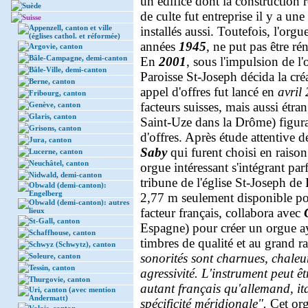
un édifice dont la construction
Suède
de culte fut entreprise il y a un
Suisse
Appenzell, canton et ville
installés aussi. Toutefois, l'or
(églises cathol. et réformée)
années
1945
, ne put pas être r
Argovie, canton
Bâle-Campagne, demi-canton
En
2001
, sous l'impulsion de l'
Bâle-Ville, demi-canton
Paroisse St-Joseph décida la cr
Berne, canton
appel d'offres fut lancé en
avril
Fribourg, canton
facteurs suisses, mais aussi étra
Genève, canton
Glaris, canton
Saint-Uze dans la Drôme) figurai
Grisons, canton
d'offres. Après étude attentive de
Jura, canton
Saby
qui furent choisi en raison 
Lucerne, canton
Neuchâtel, canton
orgue intéressant s'intégrant par
Nidwald, demi-canton
tribune de l'église St-Joseph d
Obwald (demi-canton):
Engelberg
2,77 m seulement disponible pou
Obwald (demi-canton): autres
facteur français, collabora avec
lieux
St-Gall, canton
Espagne) pour créer un orgue ay
Schaffhouse, canton
timbres de qualité et au grand 
Schwyz (Schwytz), canton
sonorités sont charnues, chaleur
Soleure, canton
Tessin, canton
agressivité. L'instrument peut êt
Thurgovie, canton
autant français qu'allemand, it
Uri, canton (avec mention
Andermatt)
spécificité méridionale".
Cet org