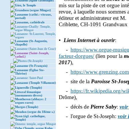
Echallens (église catholique)
mis sur la piste de cet orgue int
Giez, le Temple
Grandson (orgue Mingot)
revue, à laquelle nous sommes ab
Lausanne (cathé.: vitraux,
éditeur et administrateur est M.
portail)
Lausanne, cathédrale
Criblette, CH-1091 Grandvaux 
Lausanne-Chailly: Temple,
orgue Mingot
Lausanne: St-Laurent, Temple,
orgues
•
Liens Internet à ouvrir
:
Lausanne (St-Augustin,
chapelle)
-
https://www.orgue-musique
Lausanne (Saint-Jean de Cour)
Lausanne (Saint-Joseph,
facteur-dorgues/
(lien pour la
m
cathol.)
Photos (St-Joseph)
2017
),
Lausanne (St-François)
Lausanne (Eglise Ste-
-
https://www.grenzing.com
Thérèse)
Lausanne: Saint-Paul
- site de la
Paroisse St-Jos
Lausanne (Temple Villamont)
Lignerolle (Temple)
-
https://fr.wikipedia.org/wi
Littoral lémanique
(monuments divers)
Drôme),
Montheron (abbaye: 2
orgues rares)
- décès de
Pierre Saby
:
voir
Morges (Temple)
Moudon (orgue du 18ème s.)
- l'orgue de St-Joseph:
voir 
Nyon (égl. catholique,
Temple)
Onnens: temple, orgue Mingot
Orbe (Temple, orgue Kuhn,