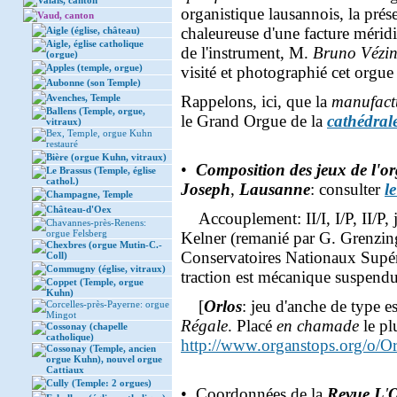
Valais, canton
organistique lausannois, la pr
Vaud, canton
chaleureuse d'une facture méridio
Aigle (église, château)
Aigle, église catholique
de l'instrument, M.
Bruno Vézi
(orgue)
Apples (temple, orgue)
visité et photographié cet orgue
Aubonne (son Temple)
Avenches, Temple
Rappelons, ici, que la
manufact
Ballens (Temple, orgue,
le Grand Orgue de la
cathédral
vitraux)
Bex, Temple, orgue Kuhn
restauré
Bière (orgue Kuhn, vitraux)
•
Composition des jeux de l'o
Le Brassus (Temple, église
cathol.)
Joseph
,
Lausanne
: consulter
le
Champagne, Temple
Château-d'Oex
Accouplement: II/I, I/P, II/P
Chavannes-près-Renens:
orgue Felsberg
Kelner (remanié par G. Grenzin
Chexbres (orgue Mutin-C.-
Conservatoires Nationaux Supér
Coll)
Commugny (église, vitraux)
traction est mécanique suspendu
Coppet (Temple, orgue
Kuhn)
[
Orlos
: jeu d'anche de type 
Corcelles-près-Payerne: orgue
Mingot
Régale
. Placé
en chamade
le pl
Cossonay (chapelle
catholique)
http://www.organstops.org/o/Or
Cossonay (Temple, ancien
orgue Kuhn), nouvel orgue
Cattiaux
Cully (Temple: 2 orgues)
• Coordonnées de la
Revue L
'
O