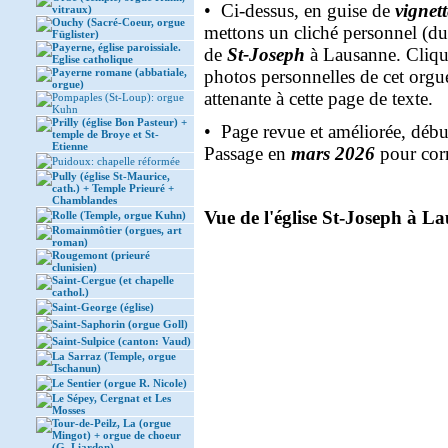
• Ci-dessus, en guise de
vignet
vitraux)
Ouchy (Sacré-Coeur, orgue
mettons un cliché personnel (d
Füglister)
Payerne, église paroissiale.
de
St-Joseph
à Lausanne. Clique
Eglise catholique
Payerne romane (abbatiale,
photos personnelles de cet orgue
orgue)
attenante à cette page de texte.
Pompaples (St-Loup): orgue
Kuhn
Prilly (église Bon Pasteur) +
• Page revue et améliorée, déb
temple de Broye et St-
Etienne
Passage en
mars 2026
pour corr
Puidoux: chapelle réformée
Pully (église St-Maurice,
cath.) + Temple Prieuré +
Chamblandes
Vue de l'église St-Joseph à La
Rolle (Temple, orgue Kuhn)
Romainmôtier (orgues, art
roman)
Rougemont (prieuré
clunisien)
Saint-Cergue (et chapelle
cathol.)
Saint-George (église)
Saint-Saphorin (orgue Goll)
Saint-Sulpice (canton: Vaud)
La Sarraz (Temple, orgue
Tschanun)
Le Sentier (orgue R. Nicole)
Le Sépey, Cergnat et Les
Mosses
Tour-de-Peilz, La (orgue
Mingot) + orgue de choeur
(G. Liardon)