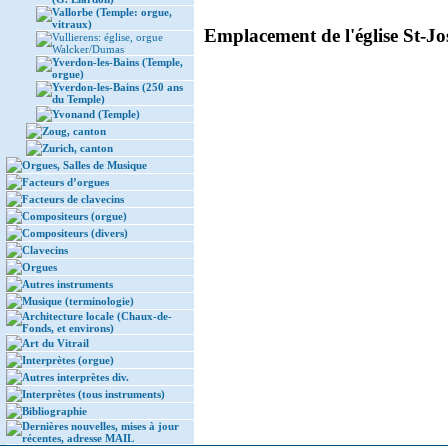
Vallorbe (Temple: orgue,
vitraux)
Emplacement de l'église St-Jo
Vullierens: église, orgue
Walcker/Dumas
Yverdon-les-Bains (Temple,
orgue)
Yverdon-les-Bains (250 ans
du Temple)
Yvonand (Temple)
Zoug, canton
Zurich, canton
Orgues, Salles de Musique
Facteurs d’orgues
Facteurs de clavecins
Compositeurs (orgue)
Compositeurs (divers)
Clavecins
Orgues
Autres instruments
Musique (terminologie)
Architecture locale (Chaux-de-
Fonds, et environs)
Art du Vitrail
Interprètes (orgue)
Autres interprètes div.
Interprètes (tous instruments)
Bibliographie
Dernières nouvelles, mises à jour
récentes, adresse MAIL