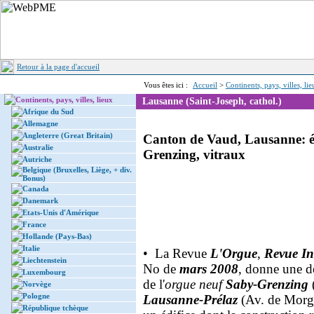
Retour à la page d'accueil
Vous êtes ici :
Accueil
>
Continents, pays, villes, li
Continents, pays, villes, lieux
Lausanne (Saint-Joseph, cathol.)
Afrique du Sud
Allemagne
Angleterre (Great Britain)
Canton de Vaud, Lausanne: ég
Australie
Grenzing, vitraux
Autriche
Belgique (Bruxelles, Liège, + div.
Bonus)
Canada
Danemark
Etats-Unis d'Amérique
France
Hollande (Pays-Bas)
Italie
• La Revue
L'Orgue
,
Revue I
Liechtenstein
No de
mars 2008
, donne une de
Luxembourg
de l'
orgue neuf
Saby-Grenzing
Norvège
Pologne
Lausanne-Prélaz
(Av. de Morge
République tchèque