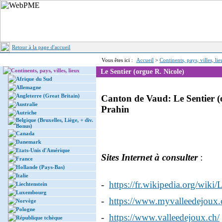
Retour à la page d'accueil
Vous êtes ici :
Accueil
>
Continents, pays, villes, li
Continents, pays, villes, lieux
Le Sentier (orgue R. Nicole)
Afrique du Sud
Allemagne
Angleterre (Great Britain)
Canton de Vaud: Le Sentier (o
Australie
Prahin
Autriche
Belgique (Bruxelles, Liège, + div.
Bonus)
Canada
Danemark
Etats-Unis d'Amérique
Sites Internet à consulter
:
France
Hollande (Pays-Bas)
Italie
-
https://fr.wikipedia.org/wiki/
Liechtenstein
Luxembourg
-
https://www.myvalleedejoux.c
Norvège
Pologne
-
https://www.valleedejoux.ch/
République tchèque