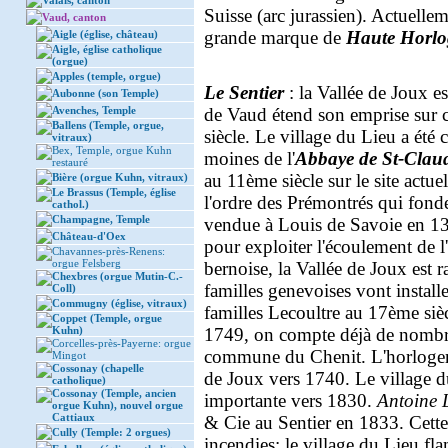
Valais, canton
Suisse (arc jurassien). Actuelle
Vaud, canton
grande marque de
Haute Horlog
Aigle (église, château)
Aigle, église catholique
(orgue)
Apples (temple, orgue)
Le Sentier
: la Vallée de Joux 
Aubonne (son Temple)
Avenches, Temple
de Vaud étend son emprise sur 
Ballens (Temple, orgue,
siècle. Le village du Lieu a été 
vitraux)
Bex, Temple, orgue Kuhn
moines de l'
Abbaye de St-Clau
restauré
au 11ème siècle sur le site actu
Bière (orgue Kuhn, vitraux)
Le Brassus (Temple, église
l'ordre des Prémontrés qui fonde
cathol.)
Champagne, Temple
vendue à Louis de Savoie en 13
Château-d'Oex
pour exploiter l'écoulement de 
Chavannes-près-Renens:
orgue Felsberg
bernoise, la Vallée de Joux est 
Chexbres (orgue Mutin-C.-
familles genevoises vont installer
Coll)
Commugny (église, vitraux)
familles Lecoultre au 17ème siè
Coppet (Temple, orgue
Kuhn)
1749, on compte déjà de nombreu
Corcelles-près-Payerne: orgue
commune du Chenit. L'horlogerie
Mingot
Cossonay (chapelle
de Joux vers 1740. Le village 
catholique)
Cossonay (Temple, ancien
importante vers 1830.
Antoine 
orgue Kuhn), nouvel orgue
Cattiaux
& Cie au Sentier en 1833. Cett
Cully (Temple: 2 orgues)
incendies: le village du Lieu f