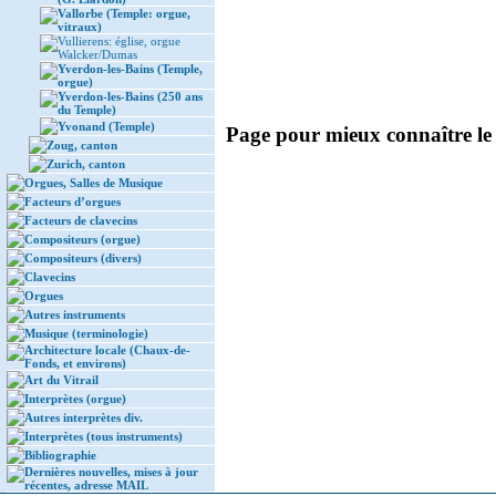
Vallorbe (Temple: orgue,
vitraux)
Vullierens: église, orgue
Walcker/Dumas
Yverdon-les-Bains (Temple,
orgue)
Yverdon-les-Bains (250 ans
du Temple)
Yvonand (Temple)
Page pour mieux connaître le f
Zoug, canton
Zurich, canton
Orgues, Salles de Musique
Facteurs d’orgues
Facteurs de clavecins
Compositeurs (orgue)
Compositeurs (divers)
Clavecins
Orgues
Autres instruments
Musique (terminologie)
Architecture locale (Chaux-de-
Fonds, et environs)
Art du Vitrail
Interprètes (orgue)
Autres interprètes div.
Interprètes (tous instruments)
Bibliographie
Dernières nouvelles, mises à jour
récentes, adresse MAIL