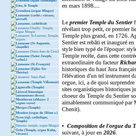
Echallens (église catholique)
en mars 1898....
Giez, le Temple
Grandson (orgue Mingot)
Lausanne (cathé.: vitraux,
portail)
Le
premier Temple du Sentier
f
Lausanne, cathédrale
révélant trop petit, ce premier l
Lausanne-Chailly: Temple,
orgue Mingot
Temple plus grand, en 1726. Ap
Lausanne: St-Laurent, Temple,
orgues
Sentier est rebâti et inauguré en
Lausanne (St-Augustin,
chapelle)
style bien typé de l'époque: st
Lausanne (Saint-Jean de Cour)
Temple recèle, dans cette contr
Lausanne (Saint-Joseph,
cathol.)
extraordinaire du facteur
Richar
Lausanne (St-François)
historiques du haut Jura frança
Lausanne (Eglise Ste-
Thérèse)
l'élévation d'un tel instrument d
Lausanne: Saint-Paul
orgue, ici, a de quoi surprendre l
Lausanne (Temple Villamont)
Lignerolle (Temple)
sites organistiques historiques j
Littoral lémanique
choeur du Temple du Sentier s
(monuments divers)
Montheron (abbaye: 2
aimablement communiqué par M.
orgues rares)
Morges (Temple)
Chenit).
Moudon (orgue du 18ème s.)
Nyon (égl. catholique,
Temple)
•
Composition de l'orgue du T
Onnens: temple, orgue Mingot
Orbe (Temple, orgue Kuhn,
suivant, à jour en
2026
.
vitraux)