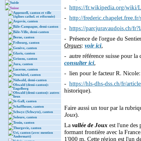
Suède
-
https://fr.wikipedia.org/wiki
Suisse
Appenzell, canton et ville
(églises cathol. et réformée)
-
http://frederic.chapelet.free.fr
Argovie, canton
Bâle-Campagne, demi-canton
-
https://parcjuravaudois.ch/fr?
Bâle-Ville, demi-canton
Berne, canton
- Présence de l'orgue du Sentie
Fribourg, canton
Orgues
:
voir ici
,
Genève, canton
Glaris, canton
- autre référence suisse pour la
Grisons, canton
consulter ici
,
Jura, canton
Lucerne, canton
- lien pour le facteur R. Nicole
Neuchâtel, canton
Nidwald, demi-canton
-
https://hls-dhs-dss.ch/fr/arti
Obwald (demi-canton):
Engelberg
historique).
Obwald (demi-canton): autres
lieux
St-Gall, canton
Schaffhouse, canton
Faire aussi un tour par la rubriq
Schwyz (Schwytz), canton
Joux
).
Soleure, canton
Tessin, canton
La
vallée de Joux
est l'une des 
Thurgovie, canton
formant frontière avec la France
Uri, canton (avec mention
Andermatt)
1'000 m. Cette région est l'un d