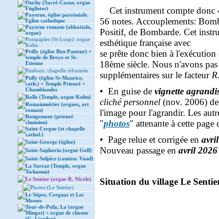
Ouchy (Sacré-Coeur, orgue
Füglister)
Cet instrument compte donc 4 c
Payerne, église paroissiale.
56 notes. Accouplements: Bomb
Eglise catholique
Payerne romane (abbatiale,
Positif, de Bombarde. Cet instr
orgue)
Pompaples (St-Loup): orgue
esthétique française avec qu
Kuhn
Prilly (église Bon Pasteur) +
se prête donc bien à l'exécution 
temple de Broye et St-
18ème siècle. Nous n'avons pas 
Etienne
Puidoux: chapelle réformée
supplémentaires sur le facteur
R
Pully (église St-Maurice,
cath.) + Temple Prieuré +
• En guise de
vignette agrandi
Chamblandes
Rolle (Temple, orgue Kuhn)
cliché personnel
(nov. 2006) de 
Romainmôtier (orgues, art
roman)
l'image pour l'agrandir. Les autr
Rougemont (prieuré
"
photos
" attenante à cette page 
clunisien)
Saint-Cergue (et chapelle
cathol.)
• Page relue et corrigée en
avri
Saint-George (église)
Nouveau passage en
avril 2026
Saint-Saphorin (orgue Goll)
Saint-Sulpice (canton: Vaud)
La Sarraz (Temple, orgue
Tschanun)
Le Sentier (orgue R. Nicole)
Situation du village Le Sentier
Photos (Le Sentier)
Le Sépey, Cergnat et Les
Mosses
Tour-de-Peilz, La (orgue
Mingot) + orgue de choeur
(G. Liardon)