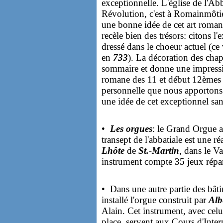
exceptionnelle. L'église de l'A
Révolution, c'est à Romainmôtie
une bonne idée de cet art rom
recèle bien des trésors: citons 
dressé dans le choeur actuel (ce 
en
733
). La décoration des cha
sommaire et donne une impressio
romane des 11 et début 12èmes 
personnelle que nous apportons 
une idée de cet exceptionnel sa
•
Les orgues
: le Grand Orgue a
transept de l'abbatiale est une ré
Lhôte
de
St.-Martin
, dans le V
instrument compte 35 jeux réparti
• Dans une autre partie des bât
installé l'orgue construit par
Alb
Alain. Cet instrument, avec celui
place, servent aux Cours d'Inte