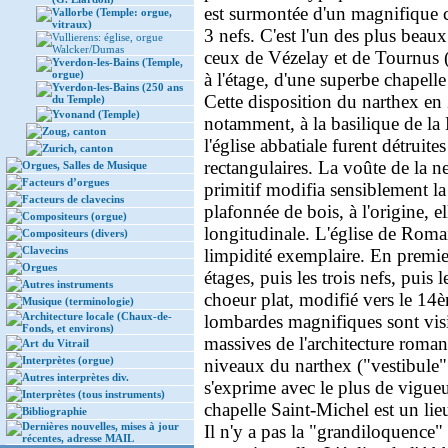
est surmontée d'un magnifique c
Vallorbe (Temple: orgue,
vitraux)
3 nefs. C'est l'un des plus beau
Vullierens: église, orgue
Walcker/Dumas
ceux de Vézelay et de Tournus 
Yverdon-les-Bains (Temple,
orgue)
à l'étage, d'une superbe chapell
Yverdon-les-Bains (250 ans
Cette disposition du narthex en 2
du Temple)
Yvonand (Temple)
notamment, à la basilique de la
Zoug, canton
l'église abbatiale furent détruit
Zurich, canton
rectangulaires. La voûte de la n
Orgues, Salles de Musique
Facteurs d’orgues
primitif modifia sensiblement la
Facteurs de clavecins
plafonnée de bois, à l'origine, 
Compositeurs (orgue)
longitudinale. L'église de Roma
Compositeurs (divers)
Clavecins
limpidité exemplaire. En premie
Orgues
étages, puis les trois nefs, puis l
Autres instruments
choeur plat, modifié vers le 14
Musique (terminologie)
Architecture locale (Chaux-de-
lombardes magnifiques sont visi
Fonds, et environs)
massives de l'architecture roman
Art du Vitrail
Interprètes (orgue)
niveaux du narthex ("vestibule" 
Autres interprètes div.
s'exprime avec le plus de vigueu
Interprètes (tous instruments)
chapelle Saint-Michel est un lie
Bibliographie
Dernières nouvelles, mises à jour
Il n'y a pas la "grandiloquence"
récentes, adresse MAIL