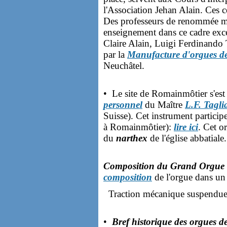
l'Association Jehan Alain. Ces c
Des professeurs de renommée mo
enseignement dans ce cadre ex
Claire Alain, Luigi Ferdinando T
par la
Manufacture d'orgues de
Neuchâtel.
• Le site de Romainmôtier s'est
personnel
du Maître
L.F. Tagli
Suisse). Cet instrument partici
à Romainmôtier):
lire ici
. Cet o
du
narthex
de l'église abbatia
Composition du Grand Orgue d
composition
de l'orgue dans un s
Traction mécanique suspendue
•
Bref historique des orgues de