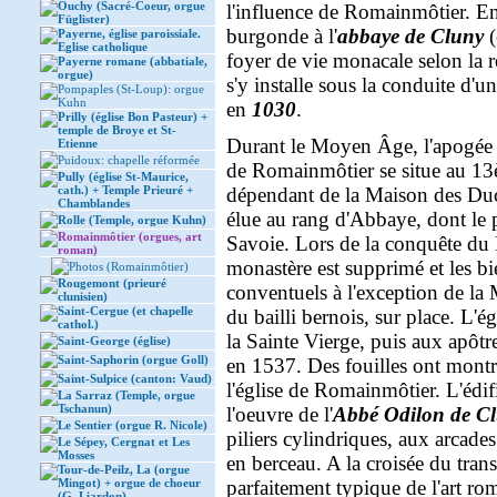
Ouchy (Sacré-Coeur, orgue
l'influence de Romainmôtier. 
Füglister)
burgonde à l'
abbaye de Cluny
(
Payerne, église paroissiale.
Eglise catholique
foyer de vie monacale selon la 
Payerne romane (abbatiale,
orgue)
s'y installe sous la conduite d'u
Pompaples (St-Loup): orgue
Kuhn
en
1030
.
Prilly (église Bon Pasteur) +
temple de Broye et St-
Durant le Moyen Âge, l'apogée 
Etienne
Puidoux: chapelle réformée
de Romainmôtier se situe au 13è
Pully (église St-Maurice,
cath.) + Temple Prieuré +
dépendant de la Maison des Du
Chamblandes
élue au rang d'Abbaye, dont le 
Rolle (Temple, orgue Kuhn)
Romainmôtier (orgues, art
Savoie. Lors de la conquête du 
roman)
monastère est supprimé et les bi
Photos (Romainmôtier)
Rougemont (prieuré
conventuels à l'exception de la 
clunisien)
Saint-Cergue (et chapelle
du bailli bernois, sur place. L'ég
cathol.)
la Sainte Vierge, puis aux apôtre
Saint-George (église)
Saint-Saphorin (orgue Goll)
en 1537. Des fouilles ont montré
Saint-Sulpice (canton: Vaud)
l'église de Romainmôtier. L'édi
La Sarraz (Temple, orgue
Tschanun)
l'oeuvre de l'
Abbé Odilon de C
Le Sentier (orgue R. Nicole)
piliers cylindriques, aux arcades
Le Sépey, Cergnat et Les
Mosses
en berceau. A la croisée du tran
Tour-de-Peilz, La (orgue
Mingot) + orgue de choeur
parfaitement typique de l'art r
(G. Liardon)