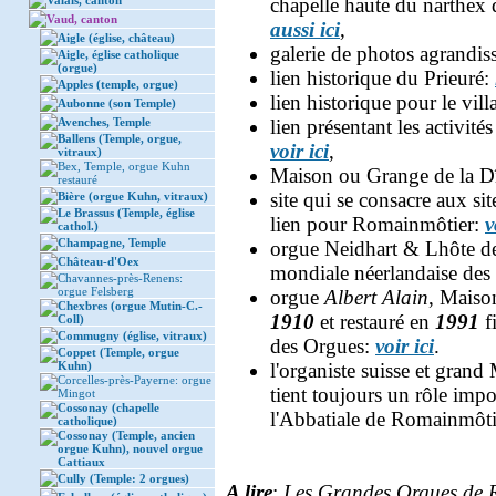
Valais, canton
chapelle haute du narthex 
Vaud, canton
aussi ici
,
Aigle (église, château)
galerie de photos agrandiss
Aigle, église catholique
(orgue)
lien historique du Prieuré:
Apples (temple, orgue)
lien historique pour le vil
Aubonne (son Temple)
Avenches, Temple
lien présentant les activit
Ballens (Temple, orgue,
voir ici
,
vitraux)
Bex, Temple, orgue Kuhn
Maison ou Grange de la 
restauré
site qui se consacre aux si
Bière (orgue Kuhn, vitraux)
Le Brassus (Temple, église
lien pour Romainmôtier:
v
cathol.)
Champagne, Temple
orgue Neidhart & Lhôte de l
Château-d'Oex
mondiale néerlandaise des
Chavannes-près-Renens:
orgue Felsberg
orgue
Albert Alain
, Maiso
Chexbres (orgue Mutin-C.-
1910
et restauré en
1991
f
Coll)
Commugny (église, vitraux)
des Orgues:
voir ici
.
Coppet (Temple, orgue
Kuhn)
l'organiste suisse et grand
Corcelles-près-Payerne: orgue
tient toujours un rôle impo
Mingot
Cossonay (chapelle
l'Abbatiale de Romainmôti
catholique)
Cossonay (Temple, ancien
orgue Kuhn), nouvel orgue
Cattiaux
Cully (Temple: 2 orgues)
A lire
:
Les Grandes Orgues de R