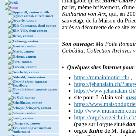
infatigable qu'est
Marie-Claire 
Suède
parler, même brièvement, d'une 
Suisse
Appenzell, canton et ville
Katharina von Arx
, qui, en 200
(églises cathol. et réformée)
sauvetage de la Maison du Prie
Argovie, canton
Bâle-Campagne, demi-canton
après sa découverte de ce site e
Bâle-Ville, demi-canton
Berne, canton
Fribourg, canton
Son ouvrage
:
Ma Folie Romainm
Genève, canton
Cabédita, Collection Archives v
Glaris, canton
Grisons, canton
Jura, canton
•
Quelques sites Internet pou
Lucerne, canton
Neuchâtel, canton
https://romainmotier.ch/
,
Nidwald, demi-canton
Obwald (demi-canton):
https://jehanalain.ch/?lang
Engelberg
Obwald (demi-canton): autres
https://www.jehanalain.c
lieux
site pour J. Alain voir
auss
St-Gall, canton
Schaffhouse, canton
https://www.maisonduprie
Schwyz (Schwytz), canton
http://www.musimem.com/
Soleure, canton
https://orgelverzeichnis.
Tessin, canton
(page sur l'orgue situé
dan
Thurgovie, canton
Uri, canton (avec mention
orgue
Kuhn
de M. Tagliavi
Andermatt)