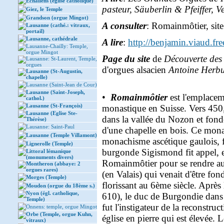
Echallens (église catholique)
pasteur, Säuberlin & Pfeiffer, V
Giez, le Temple
Grandson (orgue Mingot)
A consulter
: Romainmôtier, site
Lausanne (cathé.: vitraux,
portail)
Lausanne, cathédrale
A lire
:
http://benjamin.viaud.free
Lausanne-Chailly: Temple,
orgue Mingot
Page du site
de
Découverte des
Lausanne: St-Laurent, Temple,
orgues
d'orgues alsacien
Antoine Herbu
Lausanne (St-Augustin,
chapelle)
Lausanne (Saint-Jean de Cour)
Lausanne (Saint-Joseph,
•
Romainmôtier
est l'emplacem
cathol.)
Lausanne (St-François)
monastique en Suisse. Vers 450,
Lausanne (Eglise Ste-
dans la vallée du Nozon et fon
Thérèse)
Lausanne: Saint-Paul
d'une chapelle en bois. Ce mona
Lausanne (Temple Villamont)
monachisme ascétique gaulois, fu
Lignerolle (Temple)
burgonde Sigismond fit appel, en
Littoral lémanique
(monuments divers)
Romainmôtier pour se rendre a
Montheron (abbaye: 2
orgues rares)
(en Valais) qui venait d'être fo
Morges (Temple)
florissant au 6ème siècle. Après
Moudon (orgue du 18ème s.)
Nyon (égl. catholique,
610), le duc de Burgondie dan
Temple)
fut l'instigateur de la reconstru
Onnens: temple, orgue Mingot
Orbe (Temple, orgue Kuhn,
église en pierre qui est élevée.
vitraux)