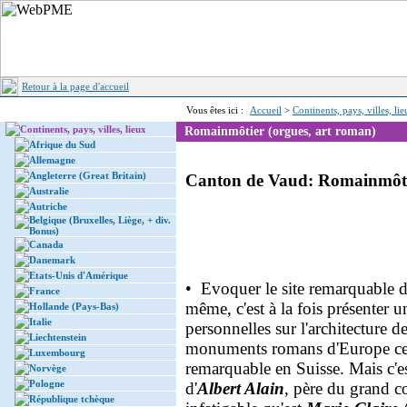
Retour à la page d'accueil
Vous êtes ici :
Accueil
>
Continents, pays, villes, li
Continents, pays, villes, lieux
Romainmôtier (orgues, art roman)
Afrique du Sud
Allemagne
Angleterre (Great Britain)
Canton de Vaud: Romainmôtie
Australie
Autriche
Belgique (Bruxelles, Liège, + div.
Bonus)
Canada
Danemark
Etats-Unis d'Amérique
• Evoquer le site remarquable 
France
même, c'est à la fois présenter 
Hollande (Pays-Bas)
Italie
personnelles sur l'architecture d
Liechtenstein
monuments romans d'Europe ce
Luxembourg
remarquable en Suisse. Mais c'es
Norvège
Pologne
d'
Albert Alain
, père du grand 
République tchèque