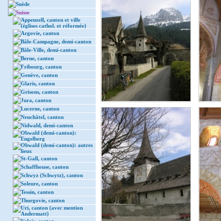
Suède
Suisse
Appenzell, canton et ville
(églises cathol. et réformée)
Argovie, canton
Bâle-Campagne, demi-canton
Bâle-Ville, demi-canton
Berne, canton
Fribourg, canton
Genève, canton
Glaris, canton
Grisons, canton
Jura, canton
Lucerne, canton
Neuchâtel, canton
Nidwald, demi-canton
Obwald (demi-canton):
Engelberg
Obwald (demi-canton): autres
lieux
St-Gall, canton
Schaffhouse, canton
Schwyz (Schwytz), canton
Soleure, canton
Tessin, canton
Thurgovie, canton
Uri, canton (avec mention
Andermatt)