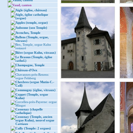
Valais, canton
Vaud, canton
Aigle (église, château)
Aigle, église catholique
(orgue)
Apples (temple, orgue)
Aubonne (son Temple)
Avenches, Temple
Ballens (Temple, orgue,
vitraux)
Bex, Temple, orgue Kuhn
restauré
Bière (orgue Kuhn, vitraux)
Le Brassus (Temple, église
cathol.)
Champagne, Temple
Château-d'Oex
Chavannes-près-Renens:
orgue Felsberg
Chexbres (orgue Mutin-C.-
Coll)
Commugny (église, vitraux)
Coppet (Temple, orgue
Kuhn)
Corcelles-près-Payerne: orgue
Mingot
Cossonay (chapelle
catholique)
Cossonay (Temple, ancien
orgue Kuhn), nouvel orgue
Cattiaux
Cully (Temple: 2 orgues)