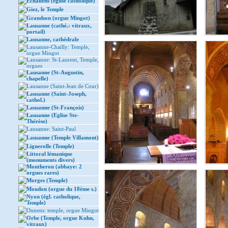
Echallens (église catholique)
Giez, le Temple
Grandson (orgue Mingot)
Lausanne (cathé.: vitraux,
portail)
Lausanne, cathédrale
Lausanne-Chailly: Temple,
orgue Mingot
Lausanne: St-Laurent, Temple,
orgues
Lausanne (St-Augustin,
chapelle)
Lausanne (Saint-Jean de Cour)
Lausanne (Saint-Joseph,
cathol.)
Lausanne (St-François)
Lausanne (Eglise Ste-
Thérèse)
Lausanne: Saint-Paul
Lausanne (Temple Villamont)
Lignerolle (Temple)
Littoral lémanique
(monuments divers)
Montheron (abbaye: 2
orgues rares)
Morges (Temple)
Moudon (orgue du 18ème s.)
Nyon (égl. catholique,
Temple)
Onnens: temple, orgue Mingot
Orbe (Temple, orgue Kuhn,
vitraux)