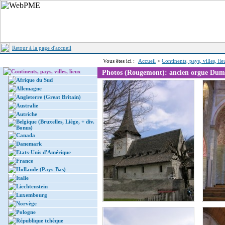
Retour à la page d'accueil
Vous êtes ici :
Accueil
>
Continents, pays, villes, li
Continents, pays, villes, lieux
Photos (Rougemont): ancien orgue Dum
Afrique du Sud
Allemagne
Angleterre (Great Britain)
Australie
Autriche
Belgique (Bruxelles, Liège, + div.
Bonus)
Canada
Danemark
Etats-Unis d'Amérique
France
Hollande (Pays-Bas)
Italie
Liechtenstein
Luxembourg
Norvège
Pologne
République tchèque