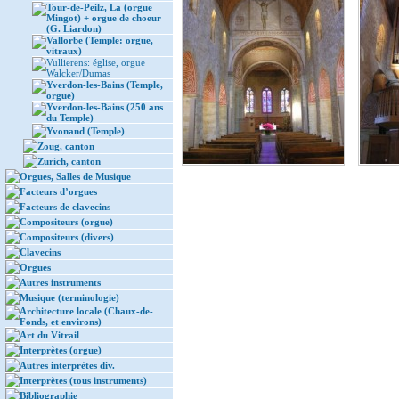
Tour-de-Peilz, La (orgue
Mingot) + orgue de choeur
(G. Liardon)
Vallorbe (Temple: orgue,
vitraux)
Vullierens: église, orgue
Walcker/Dumas
Yverdon-les-Bains (Temple,
orgue)
Yverdon-les-Bains (250 ans
du Temple)
Yvonand (Temple)
Zoug, canton
Zurich, canton
Orgues, Salles de Musique
Facteurs d’orgues
Facteurs de clavecins
Compositeurs (orgue)
Compositeurs (divers)
Clavecins
Orgues
Autres instruments
Musique (terminologie)
Architecture locale (Chaux-de-
Fonds, et environs)
Art du Vitrail
Interprètes (orgue)
Autres interprètes div.
Interprètes (tous instruments)
Bibliographie