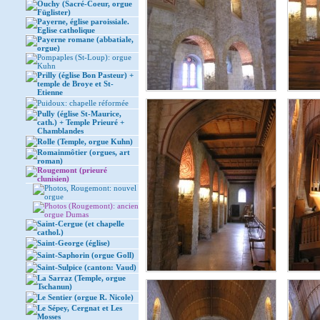
Ouchy (Sacré-Coeur, orgue
Füglister)
Payerne, église paroissiale.
Eglise catholique
Payerne romane (abbatiale,
orgue)
Pompaples (St-Loup): orgue
Kuhn
Prilly (église Bon Pasteur) +
temple de Broye et St-
Etienne
Puidoux: chapelle réformée
Pully (église St-Maurice,
cath.) + Temple Prieuré +
Chamblandes
Rolle (Temple, orgue Kuhn)
Romainmôtier (orgues, art
roman)
Rougemont (prieuré
clunisien)
Photos, Rougemont: nouvel
orgue
Photos (Rougemont): ancien
orgue Dumas
Saint-Cergue (et chapelle
cathol.)
Saint-George (église)
Saint-Saphorin (orgue Goll)
Saint-Sulpice (canton: Vaud)
La Sarraz (Temple, orgue
Tschanun)
Le Sentier (orgue R. Nicole)
Le Sépey, Cergnat et Les
Mosses