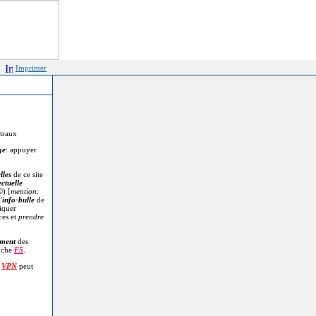
Imprimer
itraux
ge
: appuyer
lles
de ce site
ectuelle
©
) [
mention
:
'
info-bulle
de
diquer
ces et
prendre
.
ment
des
uche
F5
.
n
VPN
peut