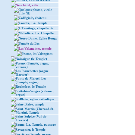
Môtiers, Val-de-Travers
Neuchâtel, ville
Quelques photos, vieille
ville NE
Collégiale, château
Coudre, La. Temple
L'Ermitage, chapelle de
Maladière, La. Chapelle
Notre-Dame, Eglise Rouge
Temple du Bas
Les Valangines, temple
Photos, les Valangines
Noiraigue (le Temple)
Peseux (Temple, orgue,
vitraux)
Les Planchettes (orgue
Garnier)
Ponts-de-Martel, Les
(Temple, orgue)
Rochefort, le Temple
St-Aubin-Sauges (vitraux,
orgue)
St-Blaise, église catholique
Saint-Blaise, temple
Saint-Martin (Chézard-St-
Martin), Temple
Saint-Sulpice (Val-de-
Travers)
Sagne, La, Temple, paysage
Savagnier, le Temple
Serrières (temple, orgue