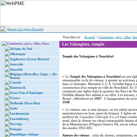
Retour à la page d'accueil
Vous êtes ici :
Accueil
>
Continents, pays, villes, li
Continents, pays, villes, lieux
Les Valangines, temple
Afrique du Sud
Allemagne
Temple des Valangines à Neuchâtel
Angleterre (Great Britain)
Australie
Autriche
Belgique (Bruxelles, Liège, + div.
• Le
Temple des Valangines à Neuchâtel
est une ég
Bonus)
remarquable cycle de vitraux, à ajouter au précieux
Canada
dans ce domaine. Monsieur L.C.A. Gretillat légua à s
Danemark
construction d'un temple en ville de Neuchâtel. En 1
construire une église dans le quartier des Parcs de N
Etats-Unis d'Amérique
Grétillat allaient être utilisés à cet effet. Les travaux,
France
Bosset
, débutèrent en
1947
. L'inauguration du no
1948
.
Hollande (Pays-Bas)
Italie
• Le ciment, rare à cette époque, ne fut utilisé qu'av
superstructures en bois, murs de briques. L'église est
Liechtenstein
surélevé de 3 marches. Côté sud, il y a 6 baies ornée
Luxembourg
aussi, dans le choeur un vitrail remarquable faisant a
Norvège
de la Manufacture d'Orgues Genève SA, est en tribune
des années 1955-60).
Pologne
République tchèque
Auteurs des vitraux
: celui du choeur, notamment, es