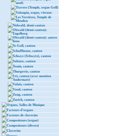
neuf)
Travers (Temple, orgue Goll)
Valangin, orgue, vitraux
Les Verrières, Temple de
Meudon
Nidwald, demi-canton
Obwald (demi-canton):
Engelberg
Obwald (demi-canton): autres
lieux
St-Gall, canton
Schaffhouse, canton
Schwyz (Schwytz), canton
Soleure, canton
Tessin, canton
Thurgovie, canton
Uri, canton (avec mention
Andermatt)
Valais, canton
Vaud, canton
Zoug, canton
Zurich, canton
Orgues, Salles de Musique
Facteurs d’orgues
Facteurs de clavecins
Compositeurs (orgue)
Compositeurs (divers)
Clavecins
Orgues