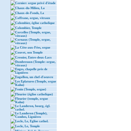
Cernier: orgue privé d'étude
Chaux-du-Milieu, La
Chaux-de-Fonds, La
Coffrane, orgue, vitraux
Colombier, église catholique
Colombier, Temple
Corcelles (Temple, orgue,
vitraux)
Cornaux (Temple, orgue,
vitraux)
La Côte-aux-Fées, orgue
Couvet, son Temple
Cressier, Entre-deux-Lacs
Dombresson (Temple: orgue,
vitraux)
Enges, chapelle près de
Lignières
Engollon, un chef-d'oeuvre
Les Eplatures (Temple, orgue
Kuhn)
Fenin (Temple, orgue)
Fleurier (église catholique)
Fleurier (temple, orgue
Kuhn)
Le Landeron, bourg, égl.
cathol.
Le Landeron (Temple),
Combes, Lignières
Locle, Le, Eglise cathol.
Locle, Le, Temple