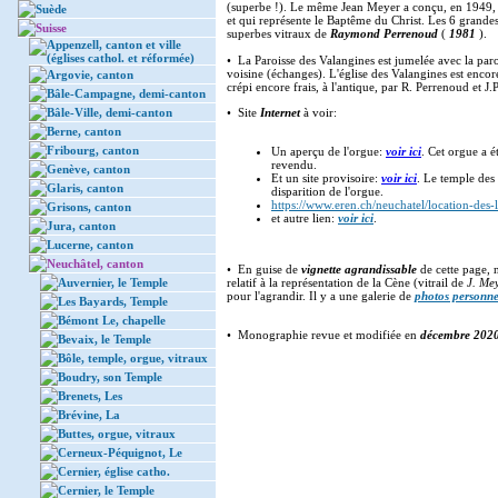
(superbe !). Le même Jean Meyer a conçu, en 1949, le
Suède
et qui représente le Baptême du Christ. Les 6 grande
Suisse
superbes vitraux de
Raymond Perrenoud
(
1981
).
Appenzell, canton et ville
(églises cathol. et réformée)
• La Paroisse des Valangines est jumelée avec la par
voisine (échanges). L'église des Valangines est encore
Argovie, canton
crépi encore frais, à l'antique, par R. Perrenoud et J.
Bâle-Campagne, demi-canton
Bâle-Ville, demi-canton
• Site
Internet
à voir:
Berne, canton
Fribourg, canton
Un aperçu de l'orgue:
voir ici
. Cet orgue a é
revendu.
Genève, canton
Et un site provisoire:
voir ici
. Le temple des
Glaris, canton
disparition de l'orgue.
https://www.eren.ch/neuchatel/location-des-
Grisons, canton
et autre lien:
voir ici
.
Jura, canton
Lucerne, canton
Neuchâtel, canton
• En guise de
vignette agrandissable
de cette page, 
Auvernier, le Temple
relatif à la représentation de la Cène (vitrail de
J. Me
pour l'agrandir. Il y a une galerie de
photos personne
Les Bayards, Temple
Bémont Le, chapelle
• Monographie revue et modifiée en
décembre 202
Bevaix, le Temple
Bôle, temple, orgue, vitraux
Boudry, son Temple
Brenets, Les
Brévine, La
Buttes, orgue, vitraux
Cerneux-Péquignot, Le
Cernier, église catho.
Cernier, le Temple