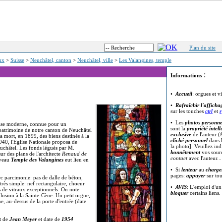
Plan du site
eux
>
Suisse
>
Neuchâtel, canton
>
Neuchâtel, ville
>
Les Valangines, temple
:
Informations
•
Accueil
: orgues et v
•
Rafraîchir l'afficha
sur les touches
ctrl
et
r
• Les
photos personne
lise moderne, connue pour un
sont la
propriété intell
 patrimoine de notre canton de Neuchâtel
exclusive
de l'auteur (
a mort, en 1899, des biens destinés à la
cliché personnel
dans l
940, l'Eglise Nationale proposa de
la photo]. Veuillez in
euchâtel. Les fonds légués par M.
honnêtement
vos sour
 sur des plans de l'architecte
Renaud de
contact
avec l'auteur..
uveau
Temple des Valangines
eut lieu en
• Si
lenteur
au
charge
pages:
appuyer
sur to
ec parcimonie: pas de dalle de béton,
 très simple: nef rectangulaire, choeur
•
AVIS
: L'emploi d'u
s de vitraux exceptionnels. On note
bloquer
certains liens.
llusion à la Sainte-Cène. Un petit orgue,
, au-dessus de la porte d'entrée (date
t de
Jean Meyer
et date de
1954