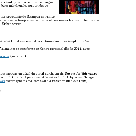
 vitrail qui se trouve derrière l'orgue
s baies méridionales sont ornées de
oisse protestante de Besançon en France
 décorée de fresques sur le mur nord, réalisées à la construction, sur le
P. Eichenberger.
té retiré lors des travaux de transformation de ce temple. Il a été
 Valangines se transforme en Centre paroissial dès
fin
2014
, avec
locaux/
(autre lien).
nous mettons un détail du vitrail du choeur du
Temple des Valangines
,
yer
,
1954
). Cliché personnel effectué en 2005. Cliquer sur l'image
lles
encore (photos réalisées avant la transformation des lieux).
0
.