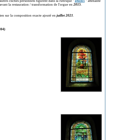
 autres clichés personnels figurent dans la rubrique "
photos
" attenante
'avant la restauration / transformation de l'orgue en
2015
.
ien sur la composition exacte ajouté en
juillet 2021
.
904)