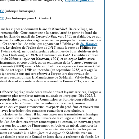
 Kuhn
pour la
composition
de l'orgue (1903):
cliquer ici pour voir
,
03/
(rubrique historique),
29/
(lien historique pour
C. Heaton
).
dans les vignes et dominant le
lac de Neuchâtel
. De ce village, on
remarquable. Cette commune a la particularité de partir du bord du
sur les flans du massif du
Creux-du-Van
, vers 1435 m d'altitude, ce qui
ssienne. Le village a des origines anciennes puisque la première mention
Cet ancien lieu de culte, qui appartenait à l'Abbaye de
St.-Maurice
me. Le clocher de l'église date de
1416
, mais le reste de l'édifice fut
17ème siècle): nef quadrangulaire plafonnée de bois, abside en style
3
(
Léo Chatelain
), en
1976
et finalement en
1982
. Cet édifice contient
but du 20ème s.:
style
Art Nouveau
,
1904
) et un
orgue Kuhn
, assez
nstrument, encore utilisé, est un
monument
de la
facture d'orgue du
e récente (2009) avec la Maison Kuhn, cet orgue a été révisé en
1970
.
lle de cet orgue. [
NB
: un incendie (en septembre
2012
) a ravagé la
 ignorons le sort qui sera réservé à l'orgue lors des travaux de
ue sera reconstruit par la Manufacture de St-Martin, Val-de-Ruz). Ce
truit devrait être installé dans le courant de l'année
2015
, ceci par
 dit ceci
: "après plus de cents ans de bons et loyaux services, l’orgue à
ouvait plus remplir sa mission musicale et liturgique. Dès
2001
, à
, propriétaire du temple, une Commission est formée pour réfléchir à
s arriver à faire l’unanimité des milieux concernés (paroisse
mis en oeuvre pour circonscrire les aspects du problème et trouver une
, avec le président des organistes romands et avec plusieurs
onclusion est la même : il faut envisager une transmission mécanique
’intervention de l’organiste titulaire de la collégiale de Neuchâtel,
e de l’un des derniers orgues romantiques du canton, un nouveau projet
rver tous les tuyaux de l’instrument, en bois et en métal, améliorer la
iers et la console. L’unanimité est réalisée entre toutes les parties
ument est confiée à la
Manufacture d’orgue de St-Martin
avec un
ge dans le projet et le Comité se lance dans la recherche de fonds. Le