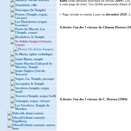
Môtiers, Val-de-Travers
Kuhn
(cette dernière effectuée en février
2009
). Les
à cette page de texte. Ces clichés personnels datent d
Neuchâtel, ville
Noiraigue (le Temple)
Peseux (Temple, orgue,
• Page révisée et remise à jour en
décembre 2020
. L
vitraux)
Les Planchettes (orgue
Garnier)
A droite: l'un des 3 vitraux de Clément Heaton (1
Ponts-de-Martel, Les
(Temple, orgue)
Rochefort, le Temple
St-Aubin-Sauges (vitraux,
orgue)
Photos (St-Aubin-Sauges)
St-Blaise, église catholique
Saint-Blaise, temple
Saint-Martin (Chézard-St-
Martin), Temple
Saint-Sulpice (Val-de-
Travers)
Sagne, La, Temple, paysage
Savagnier, le Temple
Serrières (temple, orgue
neuf)
Travers (Temple, orgue Goll)
A droite: l'un des 3 vitraux de C. Heaton (1904)
Valangin, orgue, vitraux
Les Verrières, Temple de
Meudon
Nidwald, demi-canton
Obwald (demi-canton):
Engelberg
Obwald (demi-canton): autres
lieux