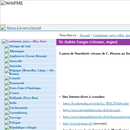
Retour à la page d'accueil
Vous êtes ici :
Accueil
>
Continents, pays, villes, li
Continents, pays, villes, lieux
St-Aubin-Sauges (vitraux, orgue)
Afrique du Sud
Allemagne
Canton de Neuchâtel: vitraux de C. Heaton au Te
Angleterre (Great Britain)
Australie
Autriche
Belgique (Bruxelles, Liège, + div.
Bonus)
Canada
Danemark
Etats-Unis d'Amérique
France
•
Sites Internet divers à consulter:
Hollande (Pays-Bas)
Italie
-
https://fr.wikipedia.org/wiki/La_B%C3%A9roche
Liechtenstein
-
https://www.lagrandeberoche.ch/fr/accueil/
,
Luxembourg
-
https://www.lagrandeberoche.ch/fr/decouverte/pre
Norvège
Pologne
-
http://www.lejoran.ch/
(paroisse),
République tchèque