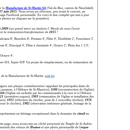
ar la
Manufacture de St-Martin SA
(Val-de-Ruz, canton de Neuchâtel).
27 juin 2015
. Nous avons pu effectuer, peu avant le concert, un
age Facebook personnelle. En voici le lien complet qui met à jour
e photos en cliquant sur la première).
t 2009
(un grand merci au titulaire I. Woods de nous l'avoir
vant la restauration/transformation de
2015
!
ciana 8', Bourdon 8', Prestant 4', Flûte 4', Doublette 2', Fourniture 2'.
ste 8', Principal 4', Flûte à cheminée 4', Octave 2', Plein-Jeu 1 1/3',
 Octave 4'.
r-II/I, Super-II/P. Un projet de remplacement, ou de restauration de
on de la Manufacture de St-Martin:
voir ici
.
 figure une
plaque commémorative
rappelant les principales dates de
e Lausanne, à l'Abbaye de St-Maurice);
1180
(reconstruction de l'église);
566
(l'église est rachetée par les communautés à la cure et à l'Abbaye
21
(premières orgues);
1903
(restauration de l'église et installation des
eure);
1951
(réfection du clocher, pose de 2 nouvelles cloches);
1976
pour le clocher);
1982
(rénovation intérieure générale, boisage de la
eprésentent un héritage exceptionnel dans le domaine du
vitrail
en
tte page, nous avons mis un
cliché personnel du Temple de St-Aubin-
rsonnels des
vitraux de
Heaton
et une photo personnelle de l'
orgue