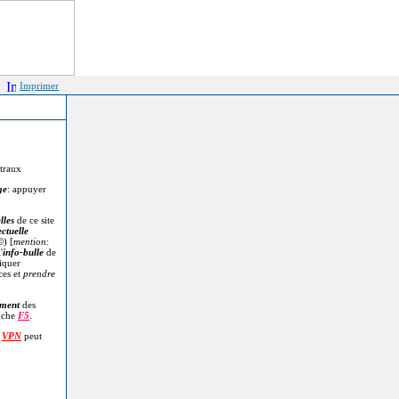
Imprimer
itraux
ge
: appuyer
lles
de ce site
ectuelle
©
) [
mention
:
'
info-bulle
de
diquer
ces et
prendre
.
ment
des
uche
F5
.
n
VPN
peut