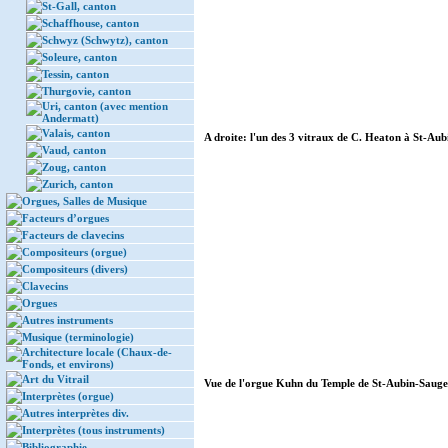
St-Gall, canton
Schaffhouse, canton
Schwyz (Schwytz), canton
Soleure, canton
Tessin, canton
Thurgovie, canton
Uri, canton (avec mention
Andermatt)
Valais, canton
A droite: l'un des 3 vitraux de C. Heaton à St-Aub
Vaud, canton
Zoug, canton
Zurich, canton
Orgues, Salles de Musique
Facteurs d’orgues
Facteurs de clavecins
Compositeurs (orgue)
Compositeurs (divers)
Clavecins
Orgues
Autres instruments
Musique (terminologie)
Architecture locale (Chaux-de-
Fonds, et environs)
Art du Vitrail
Vue de l'orgue Kuhn du Temple de St-Aubin-Sauges 
Interprètes (orgue)
Autres interprètes div.
Interprètes (tous instruments)
Bibliographie