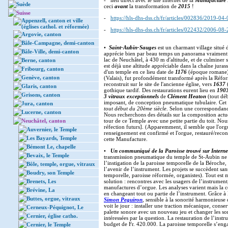
- lien direct avec le site Internet de la
Manufacture
Suède
ceci
avant
la transformation de
2015
!
Suisse
-
https://hls-dhs-dss.ch/fr/articles/002836/2019-04-
Appenzell, canton et ville
(églises cathol. et réformée)
-
https://hls-dhs-dss.ch/fr/articles/022432/2006-08-
Argovie, canton
Bâle-Campagne, demi-canton
•
Saint-Aubin-Sauges
est un charmant village situé 
Bâle-Ville, demi-canton
apprécie bien par beau temps un panorama vraiment 
lac de Neuchâtel, à 430 m d'altitude, et de culminer 
Berne, canton
est déjà une altitude appréciable dans la chaîne jura
Fribourg, canton
d'un temple en ce lieu date de
1176
(époque romane). 
Genève, canton
(Valais), fut profondément transformé après la Réfor
reconstruit sur le site de l'ancienne église, vers
1637
(
Glaris, canton
gothique tardif. Des restaurations eurent lieu en
190
Grisons, canton
3 vitraux exceptionnels
de
Clément Heaton
(tout dé
imposant, de conception pneumatique tubulaire. Cet i
Jura, canton
tout début du 20ème siècle
. Selon une correspondanc
Lucerne, canton
Nous recherchons des détails sur la composition actue
Neuchâtel, canton
tour de ce Temple avec une petite partie du toit. Nous
réfection futurs]. (Apparemment, il semble que l'org
Auvernier, le Temple
renseignement est confirmé et l'orgue, restauré/recons
Les Bayards, Temple
cette Manufacture.
Bémont Le, chapelle
•
Un communiqué de la Paroisse trouvé sur Internet
Bevaix, le Temple
transmission pneumatique du temple de St-Aubin ne p
l’instigation de la paroisse temporelle de la Béroche
Bôle, temple, orgue, vitraux
l’avenir de l’instrument. Les projets se succèdent san
Boudry, son Temple
temporelle, paroisse réformée, organistes). Tout est 
Brenets, Les
solution : rencontres avec les usagers de l’instrument
manufactures d’orgue. Les analyses varient mais la c
Brévine, La
en changeant tout ou partie de l’instrument. Grâce à l
Buttes, orgue, vitraux
Simon Peguiron
, sensible à la sonorité harmonieus
voit le jour : installer une traction mécanique, conse
Cerneux-Péquignot, Le
palette sonore avec un nouveau jeu et changer les somm
Cernier, église catho.
intéressées par la question. La restauration de l’instr
budget de Fr. 420.000. La paroisse temporelle s’enga
Cernier, le Temple