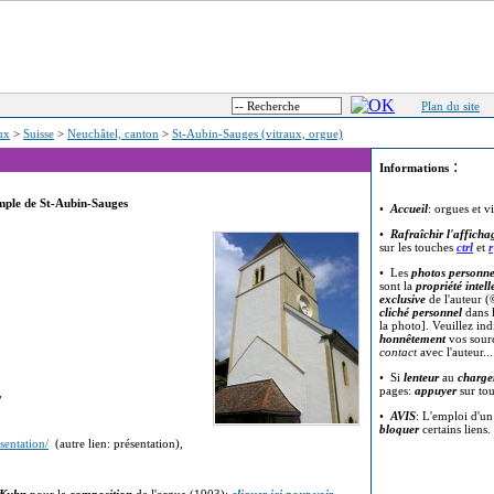
Plan du site
eux
>
Suisse
>
Neuchâtel, canton
>
St-Aubin-Sauges (vitraux, orgue)
:
Informations
mple de St-Aubin-Sauges
•
Accueil
: orgues et v
•
Rafraîchir l'afficha
sur les touches
ctrl
et
r
• Les
photos personne
sont la
propriété intell
exclusive
de l'auteur (
cliché personnel
dans l
la photo]. Veuillez in
honnêtement
vos sour
contact
avec l'auteur..
• Si
lenteur
au
charge
pages:
appuyer
sur to
,
•
AVIS
: L'emploi d'u
bloquer
certains liens.
sentation/
(autre lien: présentation),