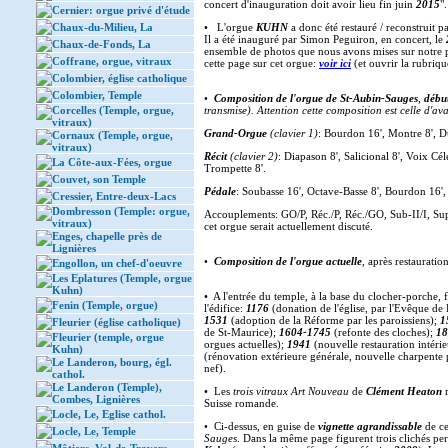
concert d'inauguration doit avoir lieu fin juin
2015
".
Cernier: orgue privé d'étude
Chaux-du-Milieu, La
• L'orgue
KUHN
a donc été restauré / reconstruit p
Il a été inauguré par Simon Peguiron, en concert, le
Chaux-de-Fonds, La
ensemble de photos que nous avons mises sur notre p
Coffrane, orgue, vitraux
cette page sur cet orgue:
voir ici
(et ouvrir la rubriqu
Colombier, église catholique
Colombier, Temple
•
Composition de l'orgue de St-Aubin-Sauges
,
débu
Corcelles (Temple, orgue,
transmise). Attention cette composition est celle d'a
vitraux)
Grand-Orgue
(clavier 1)
: Bourdon 16', Montre 8', Dul
Cornaux (Temple, orgue,
vitraux)
Récit
(clavier 2)
: Diapason 8', Salicional 8', Voix Céle
La Côte-aux-Fées, orgue
Trompette 8'.
Couvet, son Temple
Pédale
: Soubasse 16', Octave-Basse 8', Bourdon 16',
Cressier, Entre-deux-Lacs
Dombresson (Temple: orgue,
Accouplements: GO/P, Réc./P, Réc./GO, Sub-II/I, Supe
vitraux)
cet orgue serait actuellement discuté.
Enges, chapelle près de
Lignières
•
Composition de l'orgue actuelle
, après restaurati
Engollon, un chef-d'oeuvre
Les Eplatures (Temple, orgue
Kuhn)
• A l'entrée du temple, à la base du clocher-porche,
Fenin (Temple, orgue)
l'édifice:
1176
(donation de l'église, par l'Evêque d
1531
(adoption de la Réforme par les paroissiens);
1
Fleurier (église catholique)
de St-Maurice);
1604-1745
(refonte des cloches);
18
Fleurier (temple, orgue
orgues actuelles);
1941
(nouvelle restauration intéri
Kuhn)
(rénovation extérieure générale, nouvelle charpente 
Le Landeron, bourg, égl.
nef).
cathol.
Le Landeron (Temple),
• Les
trois vitraux Art Nouveau
de
Clément Heaton
r
Combes, Lignières
Suisse romande.
Locle, Le, Eglise cathol.
• Ci-dessus, en guise de
vignette agrandissable
de ce
Locle, Le, Temple
Sauges
. Dans la même page figurent trois clichés pe