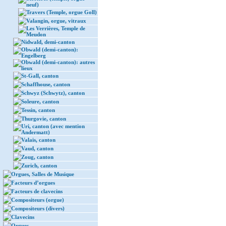
neuf)
Travers (Temple, orgue Goll)
Valangin, orgue, vitraux
Les Verrières, Temple de
Meudon
Nidwald, demi-canton
Obwald (demi-canton):
Engelberg
Obwald (demi-canton): autres
lieux
St-Gall, canton
Schaffhouse, canton
Schwyz (Schwytz), canton
Soleure, canton
Tessin, canton
Thurgovie, canton
Uri, canton (avec mention
Andermatt)
Valais, canton
Vaud, canton
Zoug, canton
Zurich, canton
Orgues, Salles de Musique
Facteurs d’orgues
Facteurs de clavecins
Compositeurs (orgue)
Compositeurs (divers)
Clavecins
Orgues