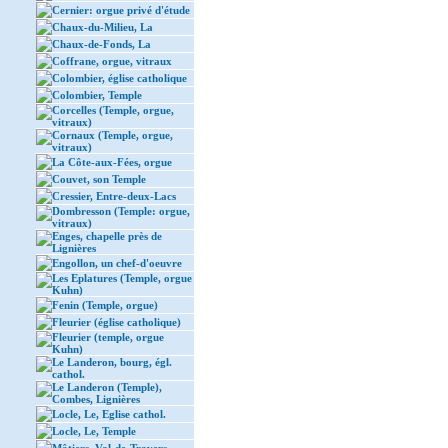
Cernier: orgue privé d'étude
Chaux-du-Milieu, La
Chaux-de-Fonds, La
Coffrane, orgue, vitraux
Colombier, église catholique
Colombier, Temple
Corcelles (Temple, orgue,
vitraux)
Cornaux (Temple, orgue,
vitraux)
La Côte-aux-Fées, orgue
Couvet, son Temple
Cressier, Entre-deux-Lacs
Dombresson (Temple: orgue,
vitraux)
Enges, chapelle près de
Lignières
Engollon, un chef-d'oeuvre
Les Eplatures (Temple, orgue
Kuhn)
Fenin (Temple, orgue)
Fleurier (église catholique)
Fleurier (temple, orgue
Kuhn)
Le Landeron, bourg, égl.
cathol.
Le Landeron (Temple),
Combes, Lignières
Locle, Le, Eglise cathol.
Locle, Le, Temple