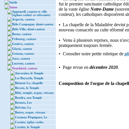
Suède
fut le premier sanctuaire catholique é
Suisse
de la vaste église
Notre-Dame
(souven
Appenzell, canton et ville
couleur), les catholiques disposèrent al
(églises cathol. et réformée)
Argovie, canton
• La chapelle de la Maladière devint p
Bâle-Campagne, demi-canton
Bâle-Ville, demi-canton
nouveau consacrée au culte réformé e
Berne, canton
Fribourg, canton
• Venu à plusieurs reprises, nous n'avo
Genève, canton
pratiquement toujours fermée.
Glaris, canton
• Consulter notre petite rubrique de
ph
Grisons, canton
Jura, canton
Lucerne, canton
• Page revue en
décembre 2020
.
Neuchâtel, canton
Auvernier, le Temple
Les Bayards, Temple
Composition de l'orgue de la chapell
Bémont Le, chapelle
Bevaix, le Temple
Bôle, temple, orgue, vitraux
Boudry, son Temple
Brenets, Les
Brévine, La
Buttes, orgue, vitraux
Cerneux-Péquignot, Le
Cernier, église catho.
Cernier, le Temple