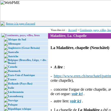
Retour à la page d'accueil
Vous êtes ici :
Accueil
>
Continents, pays, villes, li
Continents, pays, villes, lieux
Maladière, La. Chapelle
Afrique du Sud
Allemagne
La Maladière, chapelle (Neuchâtel)
Angleterre (Great Britain)
Australie
Autriche
Belgique (Bruxelles, Liège, + div.
Bonus)
•
A lire
:
Canada
Danemark
Etats-Unis d'Amérique
-
https://www.eren.ch/neuchatel/patrim
France
cette chapelle),
Hollande (Pays-Bas)
Italie
- concerne l'orgue de cette chapelle, 
Liechtenstein
de cet orgue:
voir ici
.
Luxembourg
Norvège
- autre lien:
voir ici
.
Pologne
République tchèque
• La chapelle de
La Maladière
a été 