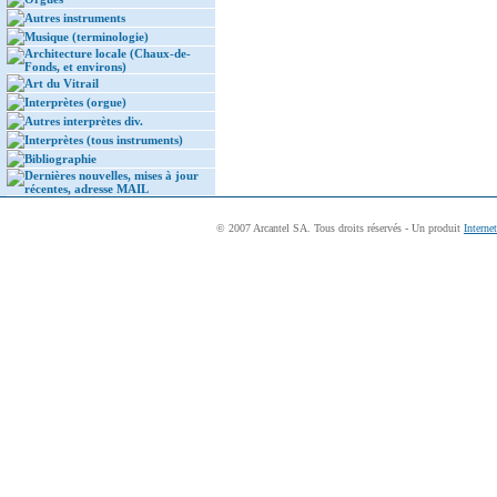
Autres instruments
Musique (terminologie)
Architecture locale (Chaux-de-
Fonds, et environs)
Art du Vitrail
Interprètes (orgue)
Autres interprètes div.
Interprètes (tous instruments)
Bibliographie
Dernières nouvelles, mises à jour
récentes, adresse MAIL
© 2007 Arcantel SA. Tous droits réservés - Un produit
Interne