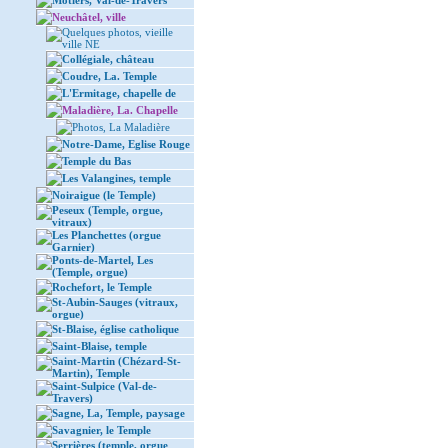
Môtiers, Val-de-Travers
Neuchâtel, ville
Quelques photos, vieille
ville NE
Collégiale, château
Coudre, La. Temple
L'Ermitage, chapelle de
Maladière, La. Chapelle
Photos, La Maladière
Notre-Dame, Eglise Rouge
Temple du Bas
Les Valangines, temple
Noiraigue (le Temple)
Peseux (Temple, orgue,
vitraux)
Les Planchettes (orgue
Garnier)
Ponts-de-Martel, Les
(Temple, orgue)
Rochefort, le Temple
St-Aubin-Sauges (vitraux,
orgue)
St-Blaise, église catholique
Saint-Blaise, temple
Saint-Martin (Chézard-St-
Martin), Temple
Saint-Sulpice (Val-de-
Travers)
Sagne, La, Temple, paysage
Savagnier, le Temple
Serrières (temple, orgue