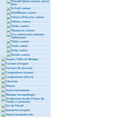
Obwald (demi-canton): autres
lieux
St-Gall, canton
Schaffhouse, canton
Schwyz (Schwytz), canton
Soleure, canton
Tessin, canton
Thurgovie, canton
Uri, canton (avec mention
Andermatt)
Valais, canton
Vaud, canton
Zoug, canton
Zurich, canton
Orgues, Salles de Musique
Facteurs d’orgues
Facteurs de clavecins
Compositeurs (orgue)
Compositeurs (divers)
Clavecins
Orgues
Autres instruments
Musique (terminologie)
Architecture locale (Chaux-de-
Fonds, et environs)
Art du Vitrail
Interprètes (orgue)
Autres interprètes div.