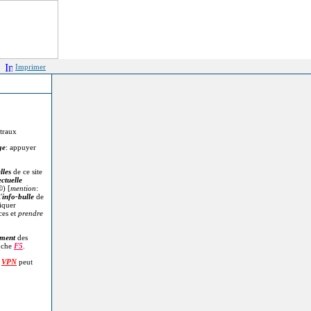
Imprimer
itraux
ge
: appuyer
lles
de ce site
ectuelle
©
) [
mention
:
'
info-bulle
de
diquer
ces et
prendre
.
ment
des
uche
F5
.
n
VPN
peut