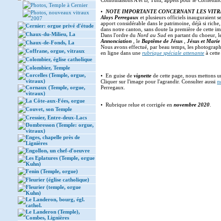
Combinaisons A et B, Tutti, appels pour le Cornettin
Photos, Temple à Cernier
•
NOTE IMPORTANTE CONCERNANT LES VITR
Photos, nouveaux vitraux
Aloys Perregaux
et plusieurs officiels inauguraient
2007
apport considérable dans le patrimoine, déjà si riche
Cernier: orgue privé d'étude
dans notre canton, sans doute la première de cette i
Chaux-du-Milieu, La
Dans l'ordre du
Nord au Sud
en partant du choeur, l
Annonciation
, le
Baptême de Jésus
,
Jésus et Marie
Chaux-de-Fonds, La
Nous avons effectué, par beau temps, les photographi
Coffrane, orgue, vitraux
en ligne dans une
rubrique spéciale attenante
à cette
Colombier, église catholique
Colombier, Temple
Corcelles (Temple, orgue,
• En guise de
vignette
de cette page, nous mettons u
vitraux)
Cliquer sur l'image pour l'agrandir. Consulter aussi
n
Cornaux (Temple, orgue,
Perregaux.
vitraux)
La Côte-aux-Fées, orgue
• Rubrique relue et corrigée en
novembre 2020
.
Couvet, son Temple
Cressier, Entre-deux-Lacs
Dombresson (Temple: orgue,
vitraux)
Enges, chapelle près de
Lignières
Engollon, un chef-d'oeuvre
Les Eplatures (Temple, orgue
Kuhn)
Fenin (Temple, orgue)
Fleurier (église catholique)
Fleurier (temple, orgue
Kuhn)
Le Landeron, bourg, égl.
cathol.
Le Landeron (Temple),
Combes, Lignières