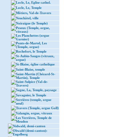
Locle, Le, Eglise cathol.
Locle, Le, Temple
Môtiers, Val-de-Travers
Neuchâtel, ville
Noiraigue (le Temple)
Peseux (Temple, orgue,
vitraux)
Les Planchettes (orgue
Garnier)
Ponts-de-Martel, Les
(Temple, orgue)
Rochefort, le Temple
St-Aubin-Sauges (vitraux,
orgue)
St-Blaise, église catholique
Saint-Blaise, temple
Saint-Martin (Chézard-St-
Martin), Temple
Saint-Sulpice (Val-de-
Travers)
Sagne, La, Temple, paysage
Savagnier, le Temple
Serrières (temple, orgue
neuf)
Travers (Temple, orgue Goll)
Valangin, orgue, vitraux
Les Verrières, Temple de
Meudon
Nidwald, demi-canton
Obwald (demi-canton):
Engelberg