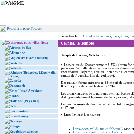
Retour à la page d'accueil
Vous êtes ici :
Accueil
>
Continents, pays, villes, li
Continents, pays, villes, lieux
Cernier, le Temple
Afrique du Sud
Allemagne
Temple de Cernier, Val-de-Ruz
Angleterre (Great Britain)
Australie
• La paroisse de
Cernier
remonte à
1324
(première 
Autriche
petite que l'actuelle, devait exister avec un choeur 
choeur actuel, superbe, date du 16ème siècle, comme
Belgique (Bruxelles, Liège, + div.
canton de Neuchâtel (fin du gothique).
Bonus)
Canada
Des travaux furent entrepris au 18ème siècle avec no
Danemark
lit sur la porte de la nef la date de
1646
.
Etats-Unis d'Amérique
Les vitraux anciens de la nef remontent au 16ème sièc
France
distingue notamment les armes de deux pasteurs, 
Hollande (Pays-Bas)
Le
premier
orgue
du Temple de Cernier fut un orgu
Italie
et 17 jeux.
Liechtenstein
• Liens Internet à consulter:
Luxembourg
Norvège
Pologne
https://www.val-de-ruz.ch/fr/accueil/
(accuei
République tchèque
https://fr.wikipedia.org/wiki/Cernier
,