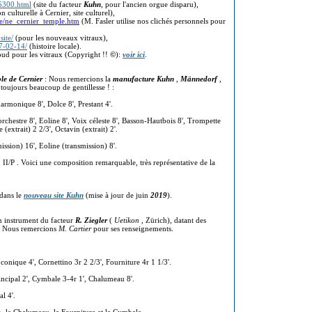
05300.html
(site du facteur
Kuhn
, pour l'ancien orgue disparu
),
 culturelle à Cernier, site culturel),
ile/ne_cernier_temple.htm
(M. Fasler utilise nos clichés personnels pour
site/
(pour les nouveaux vitraux),
17-02-14/
(histoire locale).
oud pour les vitraux (Copyright !!
©
):
voir ici
.
e de Cernier
: Nous remercions la
manufacture Kuhn
,
Männedorf
,
oujours beaucoup de gentillesse ! :
armonique 8', Dolce 8', Prestant 4'.
orchestre 8', Eoline 8', Voix céleste 8', Basson-Hautbois 8', Trompette
e (extrait) 2 2/3', Octavin (extrait) 2'.
ssion) 16', Eoline (transmission) 8'.
/P, II/P . Voici une composition remarquable, très représentative de la
 dans le
nouveau site Kuhn
(mise à jour de juin
2019
).
n instrument du facteur
R. Ziegler
(
Uetikon
, Zürich), datant des
é. Nous remercions
M. Cartier
pour ses renseignements.
e conique 4', Cornettino 3r 2 2/3', Fourniture 4r 1 1/3'.
incipal 2', Cymbale 3-4r 1', Chalumeau 8'.
l 4'.