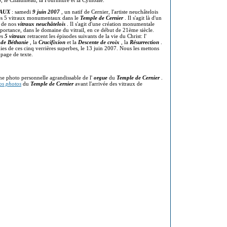
o, le Chalumeau, la Fourniture et la Cymbale.
AUX
: samedi
9 juin 2007
, un natif de Cernier, l'artiste neuchâtelois
 ses 5 vitraux monumentaux dans le
Temple de Cernier
. Il s'agit là d'un
, de nos
vitraux neuchâtelois
. Il s'agit d'une création monumentale
mportance, dans le domaine du vitrail, en ce début de 21ème siècle.
es
5 vitraux
retracent les épisodes suivants de la vie du Christ: l'
 de Béthanie
, la
Crucifixion
et la
Descente de croix
, la
Résurrection
.
es de ces cinq verrières superbes, le 13 juin 2007. Nous les mettons
 page de texte.
ne photo personnelle agrandissable de l'
orgue
du
Temple de Cernier
.
os photos
du
Temple de Cernier
avant l'arrivée des vitraux de