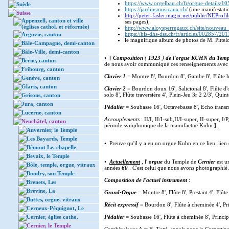
https://www.orgelbau.ch/fr/orgue-details/1
Suède
https://jardinsmusicaux.ch/
(une manifestation
Suisse
http://peter-fasler.magix.net/public/NEProf
Appenzell, canton et ville
ses pages),
(églises cathol. et réformée)
http://www.aloysperregaux.ch/site/nouveau_
https://hls-dhs-dss.ch/fr/articles/002857/20
Argovie, canton
le magnifique album de photos de M. Pittel
Bâle-Campagne, demi-canton
Bâle-Ville, demi-canton
•
[
Composition
(
1923
)
de l'orgue KUHN du Templ
Berne, canton
de nous avoir communiqué ces renseignements avec t
Fribourg, canton
Clavier 1
= Montre 8', Bourdon 8', Gambe 8', Flûte h
Genève, canton
Glaris, canton
Clavier 2
= Bourdon doux 16', Salicional 8', Flûte d'
solo 8', Flûte traversière 4', Plein-Jeu 3r 2 2/3', Quint
Grisons, canton
Jura, canton
Pédalier
= Soubasse 16', Octavebasse 8', Echo transmi
Lucerne, canton
Accouplements
: II/I, II/I-sub,II/I-super, II-super, I
Neuchâtel, canton
période symphonique de la manufactue Kuhn
]
.
Auvernier, le Temple
Les Bayards, Temple
• Preuve qu'il y a eu un orgue Kuhn en ce lieu: lien
Bémont Le, chapelle
Bevaix, le Temple
•
Actuellement
, l'
orgue
du Temple de
Cernier
est u
Bôle, temple, orgue, vitraux
années
60
. C'est celui que nous avons photographi
Boudry, son Temple
Composition de l'actuel instrument
:
Brenets, Les
Brévine, La
Grand-Orgue
= Montre 8', Flûte 8', Prestant 4', Flût
Buttes, orgue, vitraux
Récit expressif
= Bourdon 8', Flûte à cheminée 4', Pr
Cerneux-Péquignot, Le
Cernier, église catho.
Pédalier
= Soubasse 16', Flûte à cheminée 8', Principa
Cernier, le Temple