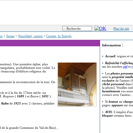
Plan du site
eux
>
Suisse
>
Neuchâtel, canton
>
Cernier, le Temple
:
Informations
•
Accueil
: orgues et v
•
Rafraîchir l'afficha
mention). Une première église, plus
sur les touches
ctrl
et
r
rectangulaire, probablement non voûté. Le
 beaucoup d'édifices religieux du
• Les
photos personne
sont la
propriété intell
exclusive
de l'auteur (
tamment la reconstruction de la tour. On
cliché personnel
dans l
la photo]. Veuillez in
honnêtement
vos sour
le et à la fin du 17ème siècle: on
contact
avec l'auteur..
MM.
Rognon
(
1689
) et
Boyve
(
1691
).
• Si
lenteur
au
charge
e
Kuhn
de
1923
avec 2 claviers, pédalier
pages:
appuyer
sur to
•
AVIS
: L'emploi d'u
bloquer
certains liens.
l de la grande Commune du Val-de-Ruz) ,