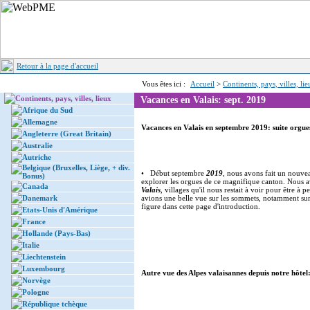
Retour à la page d'accueil
Vous êtes ici :
Accueil
>
Continents, pays, villes, li
Continents, pays, villes, lieux
Vacances en Valais: sept. 2019
Afrique du Sud
Allemagne
Vacances en Valais en septembre 2019: suite orgue
Angleterre (Great Britain)
Australie
Autriche
Belgique (Bruxelles, Liège, + div.
• Début septembre
2019
, nous avons fait un nouve
Bonus)
explorer les orgues de ce magnifique canton. Nous av
Canada
Valais
, villages qu'il nous restait à voir pour être à
Danemark
avions une belle vue sur les sommets, notamment su
figure dans cette page d'introduction.
Etats-Unis d'Amérique
France
Hollande (Pays-Bas)
Italie
Liechtenstein
Luxembourg
Autre vue des Alpes valaisannes depuis notre hôtel:
Norvège
Pologne
République tchèque