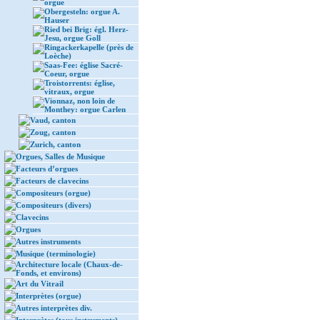
orgue
Obergesteln: orgue A.
Hauser
Ried bei Brig: égl. Herz-
Jesu, orgue Goll
Ringackerkapelle (près de
Loèche)
Saas-Fee: église Sacré-
Coeur, orgue
Troistorrents: église,
vitraux, orgue
Vionnaz, non loin de
Monthey: orgue Carlen
Vaud, canton
Zoug, canton
Zurich, canton
Orgues, Salles de Musique
Facteurs d’orgues
Facteurs de clavecins
Compositeurs (orgue)
Compositeurs (divers)
Clavecins
Orgues
Autres instruments
Musique (terminologie)
Architecture locale (Chaux-de-
Fonds, et environs)
Art du Vitrail
Interprètes (orgue)
Autres interprètes div.