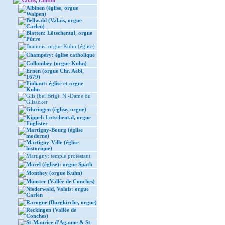
Valais, canton
Albinen (église, orgue
Walpen)
Bellwald (Valais, orgue
Carlen)
Blatten: Lötschental, orgue
Pürro
Bramois: orgue Kuhn (église)
Champéry: église catholique
Collombey (orgue Kuhn)
Ernen (orgue Chr. Aebi,
1679)
Finhaut: église et orgue
Kuhn
Glis (bei Brig): N.-Dame du
Glisacker
Gluringen (église, orgue)
Kippel: Lötschental, orgue
Füglister
Martigny-Bourg (église
moderne)
Martigny-Ville (église
historique)
Martigny: temple protestant
Mörel (église): orgue Späth
Monthey (orgue Kuhn)
Münster (Vallée de Conches)
Niederwald, Valais: orgue
Carlen
Rarogne (Burgkirche, orgue)
Reckingen (Vallée de
Conches)
St-Maurice d'Agaune & St-