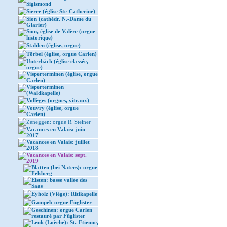
Sigismond
Sierre (église Ste-Catherine)
Sion (cathédr. N.-Dame du
Glarier)
Sion, église de Valère (orgue
historique)
Stalden (église, orgue)
Törbel (église, orgue Carlen)
Unterbäch (église classée,
orgue)
Visperterminen (église, orgue
Carlen)
Visperterminen
(Waldkapelle)
Vollèges (orgues, vitraux)
Vouvry (église, orgue
Carlen)
Zeneggen: orgue R. Steiner
Vacances en Valais: juin
2017
Vacances en Valais: juillet
2018
Vacances en Valais: sept.
2019
Blatten (bei Naters): orgue
Felsberg
Eisten: basse vallée des
Saas
Eyholz (Viège): Ritikapelle
Gampel: orgue Füglister
Geschinen: orgue Carlen
restauré par Füglister
Leuk (Loèche): St.-Etienne,