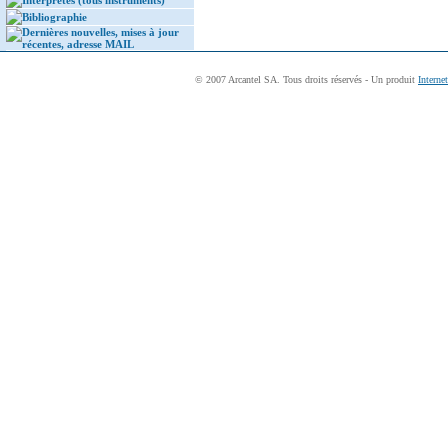
Interprètes (tous instruments)
Bibliographie
Dernières nouvelles, mises à jour
récentes, adresse MAIL
© 2007 Arcantel SA. Tous droits réservés - Un produit
Interne