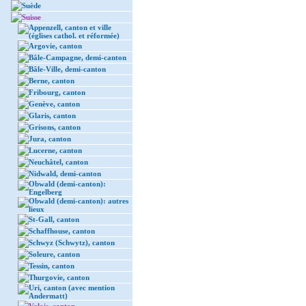
Suède
Suisse
Appenzell, canton et ville
(églises cathol. et réformée)
Argovie, canton
Bâle-Campagne, demi-canton
Bâle-Ville, demi-canton
Berne, canton
Fribourg, canton
Genève, canton
Glaris, canton
Grisons, canton
Jura, canton
Lucerne, canton
Neuchâtel, canton
Nidwald, demi-canton
Obwald (demi-canton):
Engelberg
Obwald (demi-canton): autres
lieux
St-Gall, canton
Schaffhouse, canton
Schwyz (Schwytz), canton
Soleure, canton
Tessin, canton
Thurgovie, canton
Uri, canton (avec mention
Andermatt)