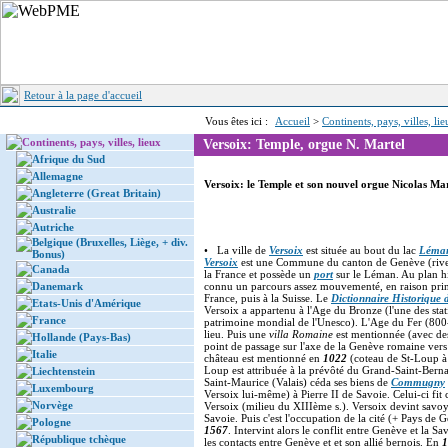
Retour à la page d'accueil
Vous êtes ici :
Accueil
>
Continents, pays, villes, li
Continents, pays, villes, lieux
Versoix: Temple, orgue N. Martel
Afrique du Sud
Allemagne
Versoix: le Temple et son nouvel orgue Nicolas Mar
Angleterre (Great Britain)
Australie
Autriche
Belgique (Bruxelles, Liège, + div.
• La ville de
Versoix
est située au bout du lac
Léma
Bonus)
Versoix
est une Commune du canton de Genève (rive dr
Canada
la France et possède un
port
sur le Léman. Au plan hi
Danemark
connu un parcours assez mouvementé, en raison prin
France, puis à la Suisse. Le
Dictionnaire Historique d
Etats-Unis d'Amérique
Versoix a appartenu à l'Age du Bronze (l'une des stati
France
patrimoine mondial de l'Unesco). L'Age du Fer (800-
lieu. Puis une
villa Romaine
est mentionnée (avec de
Hollande (Pays-Bas)
point de passage sur l'axe de la Genève romaine ver
Italie
château est mentionné en
1022
(coteau de St-Loup à V
Loup est attribuée à la prévôté du Grand-Saint-Bern
Liechtenstein
Saint-Maurice (Valais) céda ses biens de
Commugny
Luxembourg
Versoix lui-même) à Pierre II de Savoie. Celui-ci fit 
Norvège
Versoix (milieu du XIIIème s.). Versoix devint savo
Savoie. Puis c'est l'occupation de la cité (+ Pays de
Pologne
1567
. Intervint alors le conflit entre Genève et la 
République tchèque
les contacts entre Genève et et son allié bernois. En
1