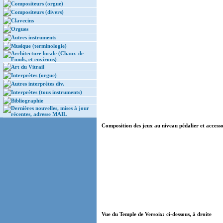
Compositeurs (orgue)
Compositeurs (divers)
Clavecins
Orgues
Autres instruments
Musique (terminologie)
Architecture locale (Chaux-de-
Fonds, et environs)
Art du Vitrail
Interprètes (orgue)
Autres interprètes div.
Interprètes (tous instruments)
Bibliographie
Dernières nouvelles, mises à jour
récentes, adresse MAIL
Composition des jeux au niveau pédalier et accessoi
Vue du Temple de Versoix: ci-dessous, à droite