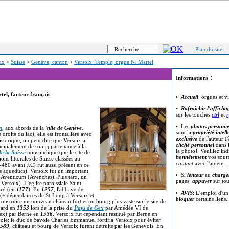
Plan du site
eux
>
Suisse
>
Genève, canton
>
Versoix: Temple, orgue N. Martel
:
Informations
tel, facteur français
•
Accueil
: orgues et v
•
Rafraîchir l'afficha
sur les touches
ctrl
et
r
• Les
photos personne
n
, aux abords de la
Ville de Genève
.
sont la
propriété intell
oite du lac); elle est frontalière avec
exclusive
de l'auteur (
storique, on peut dire que Versoix a
cliché personnel
dans l
cipalement de son appartenance à la
la photo]. Veuillez in
e la Suisse
nous indique que le site de
honnêtement
vos sour
ons littorales de Suisse classées au
contact
avec l'auteur..
480 avant J.C) fut aussi présent en ce
s aqueducs): Versoix fut un important
• Si
lenteur
au
charge
s Aventicum (Avenches). Plus tard, un
pages:
appuyer
sur to
ersoix). L'église paroissiale Saint-
ard (en
1177
). En
1257
, l'abbaye de
•
AVIS
: L'emploi d'u
(+ dépendances de St-Loup à Versoix et
bloquer
certains liens.
construire un nouveau château fort et un bourg plus vaste sur le site de
yard en
1353
lors de la prise du
Pays de Gex
par Amédée VI de
 Gex) par Berne en
1536
. Versoix fut cependant restitué par Berne en
Savoie: le duc de Savoie Charles Emmanuel fortifia Versoix pour éviter
589
, château et bourg de Versoix furent détruits par les Genevois. En