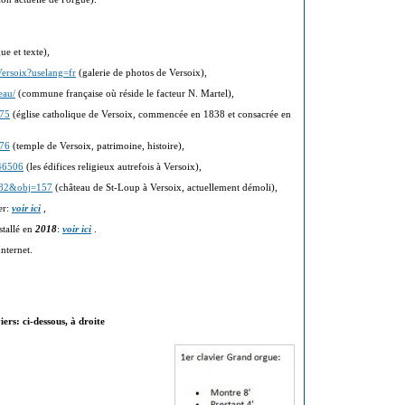
ue et texte),
Versoix?uselang=fr
(galerie de photos de Versoix),
eau/
(commune française où réside le facteur N. Martel),
175
(église catholique de Versoix, commencée en 1838 et consacrée en
176
(temple de Versoix, patrimoine, histoire),
546506
(les édifices religieux autrefois à Versoix),
e=82&obj=157
(château de St-Loup à Versoix, actuellement démoli),
er:
voir ici
,
nstallé en
2018
:
voir ici
.
Internet.
ers: ci-dessous, à droite