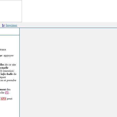
Imprimer
itraux
ge
: appuyer
lles
de ce site
ectuelle
©
) [
mention
:
'
info-bulle
de
diquer
ces et
prendre
.
ment
des
uche
F5
.
n
VPN
peut