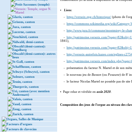
Petit-Saconnex (temple)
Versoix: Temple, orgue N.
•
Liens
:
Martel
Glaris, canton
-
https://versoix.epg.ch/historique/
(photo de l'org
Grisons, canton
-
https://commons.wikimedia.org/wiki/Category:
Jura, canton
-
http://www.jura.fr/commune/montmirey-le-chat
Lucerne, canton
Neuchâtel, canton
-
http://patrimoine.versoix.com/?page=82&obj=
1841),
Nidwald, demi-canton
Obwald (demi-canton):
-
http://patrimoine.versoix.com/?page=82&obj=
Engelberg
Obwald (demi-canton): autres
-
http://versoix-autrefois.kazeo.com/eglises-c27
lieux
-
http://patrimoine.versoix.com/index.php?pag
St-Gall, canton
Schaffhouse, canton
- présentation du facteur N. Martel et de son méti
Schwyz (Schwytz), canton
- le nouveau jeu de
Basson
(ou
Posaune
) de 8' i
Soleure, canton
- le facteur Nicolas Martel ne possède pas de site 
Tessin, canton
Thurgovie, canton
Uri, canton (avec mention
• Page relue et vérifiée en
août 2020
.
Andermatt)
Valais, canton
Vaud, canton
Composition des jeux de l'orgue au niveau des clavi
Zoug, canton
Zurich, canton
Orgues, Salles de Musique
Facteurs d’orgues
Facteurs de clavecins