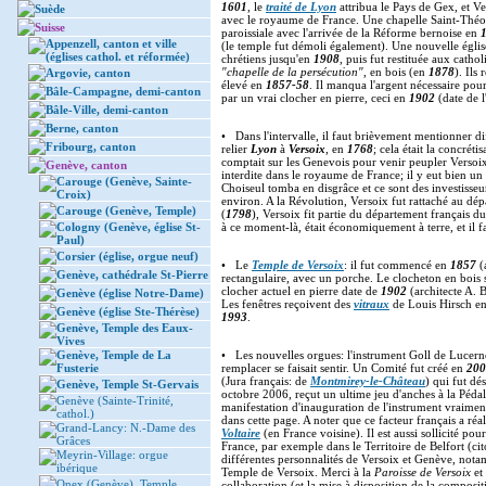
1601
, le
traité de Lyon
attribua le Pays de Gex, et Ve
Suède
avec le royaume de France. Une chapelle Saint-Théo
Suisse
paroissiale avec l'arrivée de la Réforme bernoise en
Appenzell, canton et ville
(le temple fut démoli également). Une nouvelle églis
(églises cathol. et réformée)
chrétiens jusqu'en
1908
, puis fut restituée aux catho
"chapelle de la persécution"
, en bois (en
1878
). Ils
Argovie, canton
élevé en
1857-58
. Il manqua l'argent nécessaire pou
Bâle-Campagne, demi-canton
par un vrai clocher en pierre, ceci en
1902
(date de l
Bâle-Ville, demi-canton
Berne, canton
• Dans l'intervalle, il faut brièvement mentionner di
Fribourg, canton
relier
Lyon
à
Versoix
, en
1768
; cela était la concrét
comptait sur les Genevois pour venir peupler Versoix-l
Genève, canton
interdite dans le royaume de France; il y eut bien un
Carouge (Genève, Sainte-
Choiseul tomba en disgrâce et ce sont des investisse
Croix)
environ. A la Révolution, Versoix fut rattaché au dép
Carouge (Genève, Temple)
(
1798
), Versoix fit partie du département français 
Cologny (Genève, église St-
à ce moment-là, était économiquement à terre, et il fa
Paul)
Corsier (église, orgue neuf)
• Le
Temple de Versoix
: il fut commencé en
1857
(
Genève, cathédrale St-Pierre
rectangulaire, avec un porche. Le clocheton en bois
clocher actuel en pierre date de
1902
(architecte A. 
Genève (église Notre-Dame)
Les fenêtres reçoivent des
vitraux
de Louis Hirsch e
Genève (église Ste-Thérèse)
1993
.
Genève, Temple des Eaux-
Vives
Genève, Temple de La
• Les nouvelles orgues: l'instrument Goll de Lucerne 
Fusterie
remplacer se faisait sentir. Un Comité fut créé en
200
(Jura français: de
Montmirey-le-Château
) qui fut dé
Genève, Temple St-Gervais
octobre 2006, reçut un ultime jeu d'anches à la Péda
Genève (Sainte-Trinité,
manifestation d'inauguration de l'instrument vraime
cathol.)
dans cette page. A noter que ce facteur français a réa
Grand-Lancy: N.-Dame des
Voltaire
(en France voisine). Il est aussi sollicité po
Grâces
France, par exemple dans le Territoire de Belfort (c
Meyrin-Village: orgue
différentes personnalités de Versoix et Genève, no
ibérique
Temple de Versoix. Merci à la
Paroisse de Versoix
et 
Onex (Genève), Temple
collaboration (et la mise à disposition de la composit