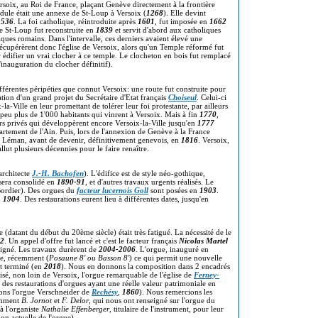
rsoix, au Roi de France, plaçant Genève directement à la frontière
dule était une annexe de St-Loup à Versoix (
1268
). Elle devint
1536
. La foi catholique, réintroduite après
1601
, fut imposée en
1662
e St-Loup fut reconstruite en
1839
et servit d'abord aux catholiques
liques romains. Dans l'intervalle, ces derniers avaient élevé une
 récupérèrent donc l'église de Versoix, alors qu'un Temple réformé fut
r édifier un vrai clocher à ce temple. Le clocheton en bois fut remplacé
'inauguration du clocher définitif).
fférentes péripéties que connut Versoix: une route fut construite pour
isation d'un grand projet du Secrétaire d'Etat français
Choiseul
. Celui-ci
a-Ville en leur promettant de tolérer leur foi protestante, par ailleurs
 peu plus de 1'000 habitants qui vinrent à Versoix. Mais à fin
1770
,
urs privés qui développèrent encore Versoix-la-Ville jusqu'en
1777
artement de l'Ain. Puis, lors de l'annexion de Genève à la France
du Léman, avant de devenir, définitivement genevois, en
1816
. Versoix,
llut plusieurs décennies pour le faire renaître.
architecte
J.-H. Bachofen
). L'édifice est de style néo-gothique,
 sera consolidé en
1890-91
, et d'autres travaux urgents réalisés. Le
Bordier). Des orgues du
facteur lucernois Goll
sont posées en
1903
.
n
1904
. Des restaurations eurent lieu à différentes dates, jusqu'en
(datant du début du 20ème siècle) était très fatigué. La nécessité de le
2
. Un appel d'offre fut lancé et c'est le facteur français
Nicolas Martel
signé. Les travaux durèrent de
2004-2006
. L'orgue, inauguré en
le, récemment (
Posaune 8' ou Basson 8'
) ce qui permit une nouvelle
nt terminé (en
2018
). Nous en donnons la composition dans 2 encadrés
lisé, non loin de Versoix, l'orgue remarquable de l'église de
Ferney-
ur des restaurations d'orgues ayant une réelle valeur patrimoniale en
itons l'orgue Verschneider de
Rechésy
,
1860
). Nous remercions les
tamment
B. Jornot
et
F. Delor
, qui nous ont renseigné sur l'orgue du
à l'organiste
Nathalie Effenberger
, titulaire de l'instrument, pour leur
ion actuelle de l'orgue).