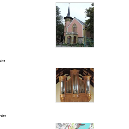
oite
roite