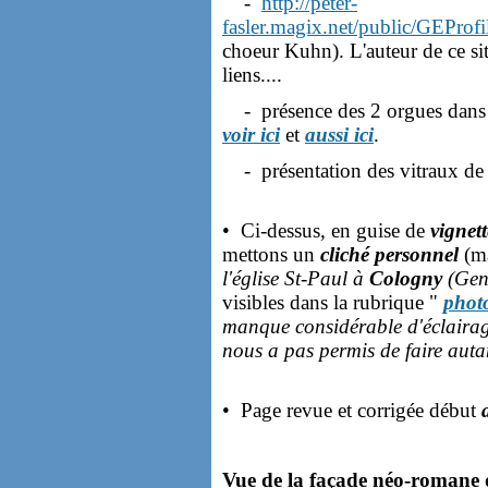
-
http://peter-
fasler.magix.net/public/GEProf
choeur Kuhn). L'auteur de ce sit
liens....
- présence des 2 orgues dans l
voir ici
et
aussi ici
.
- présentation des vitraux de c
• Ci-dessus, en guise de
vignet
mettons un
cliché personnel
(m
l'église St-Paul à
Cologny
(Gen
visibles dans la rubrique "
phot
manque considérable d'éclairage 
nous a pas permis de faire auta
• Page revue et corrigée début
Vue de la façade néo-romane de