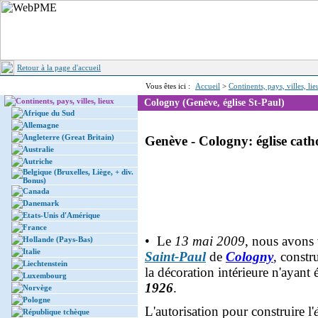
Retour à la page d'accueil
Vous êtes ici :
Accueil
>
Continents, pays, villes, li
Continents, pays, villes, lieux
Cologny (Genève, église St-Paul)
Afrique du Sud
Allemagne
Angleterre (Great Britain)
Genève - Cologny: église cath
Australie
Autriche
Belgique (Bruxelles, Liège, + div.
Bonus)
Canada
Danemark
Etats-Unis d'Amérique
France
• Le
13 mai 2009
, nous avons v
Hollande (Pays-Bas)
Italie
Saint-Paul
de
Cologny
, constr
Liechtenstein
la décoration intérieure n'ayant 
Luxembourg
1926
.
Norvège
Pologne
L'autorisation pour construire l'
République tchèque