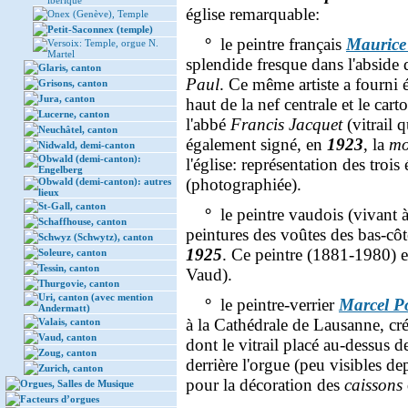
ibérique
église remarquable:
Onex (Genève), Temple
Petit-Saconnex (temple)
°
le peintre français
Maurice
Versoix: Temple, orgue N.
Martel
splendide fresque dans l'abside
Glaris, canton
Paul
. Ce même artiste a fourni 
Grisons, canton
Jura, canton
haut de la nef centrale et le car
Lucerne, canton
l'abbé
Francis Jacquet
(vitrail
Neuchâtel, canton
également signé, en
1923
, la
mo
Nidwald, demi-canton
Obwald (demi-canton):
l'église: représentation des tro
Engelberg
(photographiée).
Obwald (demi-canton): autres
lieux
St-Gall, canton
°
le peintre vaudois (vivant à
Schaffhouse, canton
peintures des voûtes des bas-côt
Schwyz (Schwytz), canton
1925
. Ce peintre (1881-1980) es
Soleure, canton
Tessin, canton
Vaud).
Thurgovie, canton
Uri, canton (avec mention
°
le peintre-verrier
Marcel P
Andermatt)
à la Cathédrale de Lausanne, créa
Valais, canton
Vaud, canton
dont le vitrail placé au-dessus de
Zoug, canton
derrière l'orgue (peu visibles dep
Zurich, canton
pour la décoration des
caissons
Orgues, Salles de Musique
Facteurs d’orgues