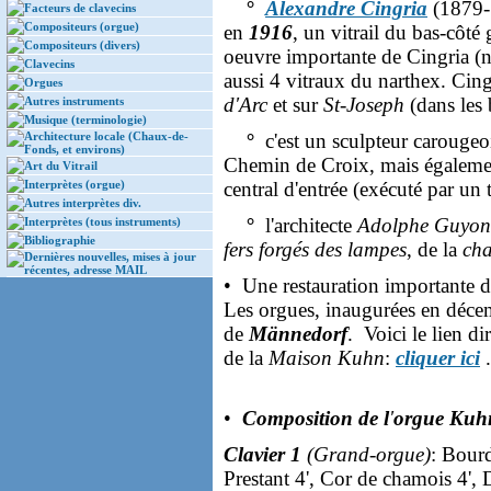
°
Alexandre Cingria
(1879-1
Facteurs de clavecins
Compositeurs (orgue)
en
1916
, un vitrail du bas-côt
Compositeurs (divers)
oeuvre importante de Cingria (n
Clavecins
aussi 4 vitraux du narthex. Cingr
Orgues
d'Arc
et sur
St-Joseph
(dans les 
Autres instruments
Musique (terminologie)
Architecture locale (Chaux-de-
°
c'est un sculpteur carougeo
Fonds, et environs)
Chemin de Croix, mais égaleme
Art du Vitrail
Interprètes (orgue)
central d'entrée (exécuté par un 
Autres interprètes div.
°
l'architecte
Adolphe Guyon
Interprètes (tous instruments)
Bibliographie
fers forgés des lampes
, de la
cha
Dernières nouvelles, mises à jour
récentes, adresse MAIL
• Une restauration importante de
Les orgues, inaugurées en déc
de
Männedorf
. Voici le lien d
de la
Maison Kuhn
:
cliquer ici
•
Composition de l
'
orgue Ku
Clavier 1
(Grand-orgue)
: Bourd
Prestant 4', Cor de chamois 4', D