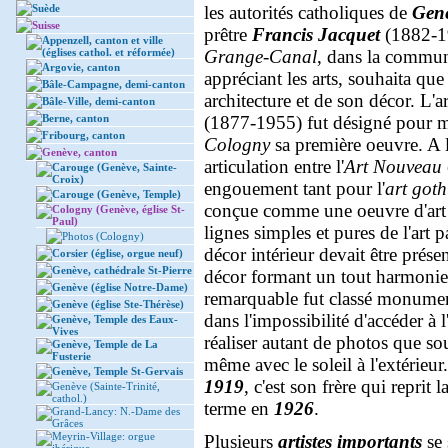
Suède
les autorités catholiques de
Gen
Suisse
prêtre
Francis Jacquet
(1882-19
Appenzell, canton et ville
(églises cathol. et réformée)
Grange-Canal
, dans la commu
Argovie, canton
appréciant les arts, souhaita que 
Bâle-Campagne, demi-canton
architecture et de son décor. L'
Bâle-Ville, demi-canton
Berne, canton
(1877-1955) fut désigné pour me
Fribourg, canton
Cologny
sa première oeuvre. A 
Genève, canton
articulation entre l'
Art Nouveau
Carouge (Genève, Sainte-
Croix)
engouement tant pour l'
art got
Carouge (Genève, Temple)
conçue comme une oeuvre d'art 
Cologny (Genève, église St-
Paul)
lignes simples et pures de l'art 
Photos (Cologny)
décor intérieur devait être prése
Corsier (église, orgue neuf)
Genève, cathédrale St-Pierre
décor formant un tout harmoni
Genève (église Notre-Dame)
remarquable fut classé monumen
Genève (église Ste-Thérèse)
dans l'impossibilité d'accéder à l
Genève, Temple des Eaux-
Vives
réaliser autant de photos que so
Genève, Temple de La
Fusterie
même avec le soleil à l'extérieu
Genève, Temple St-Gervais
1919
, c'est son frère qui reprit
Genève (Sainte-Trinité,
cathol.)
terme en
1926
.
Grand-Lancy: N.-Dame des
Grâces
Meyrin-Village: orgue
Plusieurs
artistes importants
se 