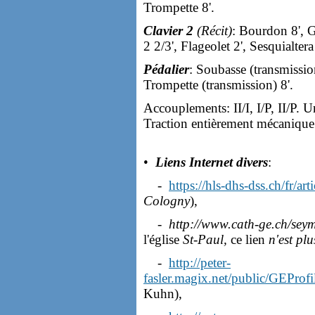
Trompette 8'.
Clavier 2
(Récit)
: Bourdon 8', G
2 2/3', Flageolet 2', Sesquialter
Pédalier
: Soubasse (transmission
Trompette (transmission) 8'.
Accouplements: II/I, I/P, II/P. 
Traction entièrement mécanique
•
Liens Internet divers
:
-
https://hls-dhs-dss.ch/fr/a
Cologny
),
-
http://www.cath-ge.ch/se
l'église
St-Paul,
ce lien
n'est plu
-
http://peter-
fasler.magix.net/public/GEProf
Kuhn),