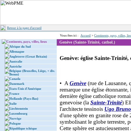
Retour à la page d'accueil
Vous êtes ici :
Accueil
>
Continents, pays, villes, li
Continents, pays, villes, lieux
Genève (Sainte-Trinité, cathol.)
Afrique du Sud
Allemagne
Angleterre (Great Britain)
Genève: église Sainte-Trinité, 
Australie
Autriche
Belgique (Bruxelles, Liège, + div.
Bonus)
Canada
• A
Genève
(rue de Lausanne, q
Danemark
remarque une église étonnante,
Etats-Unis d'Amérique
France
dernière église catholique romai
Hollande (Pays-Bas)
genevoise (la
Sainte-Trinité
) El
Italie
l'architecte tessinois
Ugo Bruno
Liechtenstein
Luxembourg
d'une sphère en granite rose de
Norvège
symbolisant le globe terrestre, 
Pologne
Cette sphère est astucieusement 
République tchèque