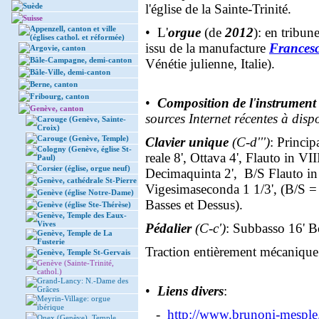
Suède
l'église de la Sainte-Trinité.
Suisse
Appenzell, canton et ville
• L'
orgue
(de
2012
): en tribune
(églises cathol. et réformée)
issu de la manufacture
Francesc
Argovie, canton
Bâle-Campagne, demi-canton
Vénétie julienne, Italie).
Bâle-Ville, demi-canton
Berne, canton
Fribourg, canton
•
Composition de l
'
instrument 
Genève, canton
sources Internet récentes à disp
Carouge (Genève, Sainte-
Croix)
Carouge (Genève, Temple)
Clavier unique
(C-d''')
: Princip
Cologny (Genève, église St-
reale 8', Ottava 4', Flauto in VI
Paul)
Corsier (église, orgue neuf)
Decimaquinta 2', B/S Flauto in
Genève, cathédrale St-Pierre
Vigesimaseconda 1 1/3', (B/S = 
Genève (église Notre-Dame)
Basses et Dessus).
Genève (église Ste-Thérèse)
Genève, Temple des Eaux-
Vives
Pédalier
(C-c')
: Subbasso 16' B
Genève, Temple de La
Fusterie
Traction entièrement mécanique
Genève, Temple St-Gervais
Genève (Sainte-Trinité,
cathol.)
Grand-Lancy: N.-Dame des
•
Liens divers
:
Grâces
Meyrin-Village: orgue
ibérique
-
http://www.brunoni-mesple.
Onex (Genève), Temple