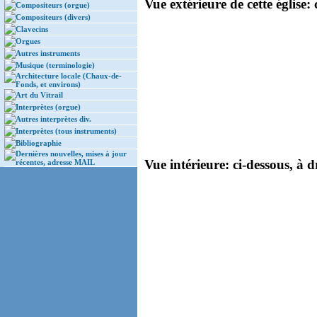
Vue extérieure de cette église: 
Compositeurs (orgue)
Compositeurs (divers)
Clavecins
Orgues
Autres instruments
Musique (terminologie)
Architecture locale (Chaux-de-
Fonds, et environs)
Art du Vitrail
Interprètes (orgue)
Autres interprètes div.
Interprètes (tous instruments)
Bibliographie
Dernières nouvelles, mises à jour
Vue intérieure: ci-dessous, à d
récentes, adresse MAIL