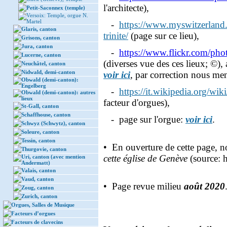
l'architecte),
Petit-Saconnex (temple)
Versoix: Temple, orgue N.
Martel
-
https://www.myswitzerland.c
Glaris, canton
trinite/
(page sur ce lieu),
Grisons, canton
Jura, canton
-
https://www.flickr.com/p
Lucerne, canton
(diverses vue des ces lieux; ©),
Neuchâtel, canton
Nidwald, demi-canton
voir ici
, par correction nous me
Obwald (demi-canton):
Engelberg
-
https://it.wikipedia.org/wi
Obwald (demi-canton): autres
lieux
facteur d'orgues),
St-Gall, canton
Schaffhouse, canton
- page sur l'orgue:
voir ici
.
Schwyz (Schwytz), canton
Soleure, canton
Tessin, canton
• En ouverture de cette page, 
Thurgovie, canton
cette église de Genève
(source: h
Uri, canton (avec mention
Andermatt)
Valais, canton
Vaud, canton
• Page revue milieu
août 2020
Zoug, canton
Zurich, canton
Orgues, Salles de Musique
Facteurs d’orgues
Facteurs de clavecins