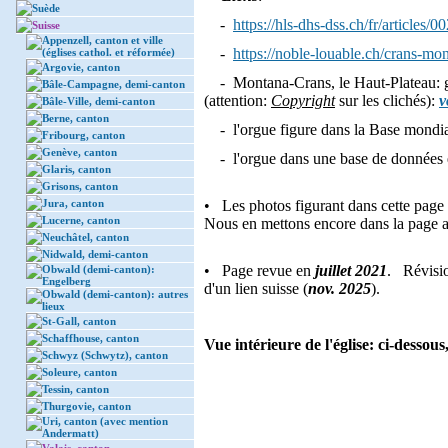
Suède
-
https://hls-dhs-dss.ch/fr/articles
Suisse
Appenzell, canton et ville
-
https://noble-louable.ch/crans-mo
(églises cathol. et réformée)
Argovie, canton
- Montana-Crans, le Haut-Plateau: gal
Bâle-Campagne, demi-canton
(attention:
Copyright
sur les clichés):
v
Bâle-Ville, demi-canton
Berne, canton
- l'orgue figure dans la Base mondia
Fribourg, canton
Genève, canton
- l'orgue dans une base de données 
Glaris, canton
Grisons, canton
Jura, canton
• Les photos figurant dans cette page d
Lucerne, canton
Nous en mettons encore dans la page at
Neuchâtel, canton
Nidwald, demi-canton
• Page revue en
juillet 2021
. Révisi
Obwald (demi-canton):
Engelberg
d'un lien suisse (
nov. 2025
).
Obwald (demi-canton): autres
lieux
St-Gall, canton
Schaffhouse, canton
Vue intérieure de l'église: ci-dessous
Schwyz (Schwytz), canton
Soleure, canton
Tessin, canton
Thurgovie, canton
Uri, canton (avec mention
Andermatt)