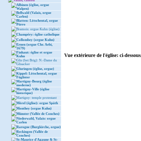
Valais, canton
Albinen (église, orgue
Walpen)
Bellwald (Valais, orgue
Carlen)
Blatten: Lötschental, orgue
Pürro
Bramois: orgue Kuhn (église)
Champéry: église catholique
Collombey (orgue Kuhn)
Ernen (orgue Chr. Aebi,
1679)
Finhaut: église et orgue
Vue extérieure de l'église: ci-dessous
Kuhn
Glis (bei Brig): N.-Dame du
Glisacker
Gluringen (église, orgue)
Kippel: Lötschental, orgue
Füglister
Martigny-Bourg (église
moderne)
Martigny-Ville (église
historique)
Martigny: temple protestant
Mörel (église): orgue Späth
Monthey (orgue Kuhn)
Münster (Vallée de Conches)
Niederwald, Valais: orgue
Carlen
Rarogne (Burgkirche, orgue)
Reckingen (Vallée de
Conches)
St-Maurice d'Agaune & St-