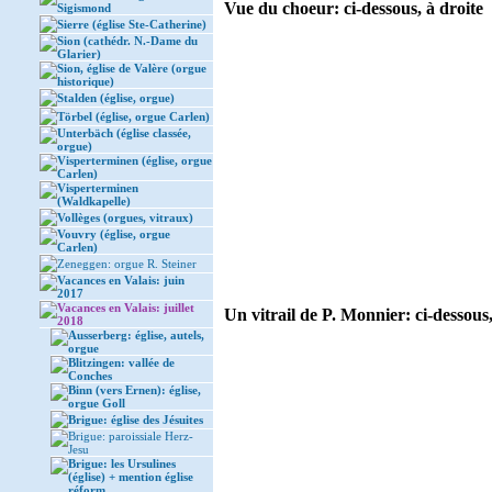
Vue du choeur: ci-dessous, à droite
Sigismond
Sierre (église Ste-Catherine)
Sion (cathédr. N.-Dame du
Glarier)
Sion, église de Valère (orgue
historique)
Stalden (église, orgue)
Törbel (église, orgue Carlen)
Unterbäch (église classée,
orgue)
Visperterminen (église, orgue
Carlen)
Visperterminen
(Waldkapelle)
Vollèges (orgues, vitraux)
Vouvry (église, orgue
Carlen)
Zeneggen: orgue R. Steiner
Vacances en Valais: juin
2017
Vacances en Valais: juillet
Un vitrail de P. Monnier: ci-dessous,
2018
Ausserberg: église, autels,
orgue
Blitzingen: vallée de
Conches
Binn (vers Ernen): église,
orgue Goll
Brigue: église des Jésuites
Brigue: paroissiale Herz-
Jesu
Brigue: les Ursulines
(église) + mention église
réform.