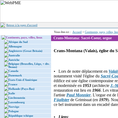
Retour à la page d'accueil
Vous êtes ici :
Accueil
>
Continents, pays, villes, li
Continents, pays, villes, lieux
Crans-Montana: Sacré-Coeur, orgue
Afrique du Sud
Allemagne
Crans-Montana (Valais), église du S
Angleterre (Great Britain)
Australie
Autriche
Belgique (Bruxelles, Liège, + div.
Bonus)
• Lors de notre déplacement en
Valai
Canada
Danemark
notamment visité l'église du
Sacré-Co
Etats-Unis d'Amérique
édifice est une église contemporaine 
France
et modernisée en
1953
(architecte
J.-M
Hollande (Pays-Bas)
restauration eut lieu en
1966
. Les vitra
Italie
l'artiste
Paul Monnier
. L'orgue est de
Liechtenstein
Füglister
de Grimisuat (en
1979
). Nou
Luxembourg
ce bel instrument dans un encadré dans
Norvège
Pologne
République tchèque
•
Liens
: