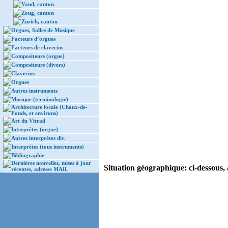
Vaud, canton
Zoug, canton
Zurich, canton
Orgues, Salles de Musique
Facteurs d’orgues
Facteurs de clavecins
Compositeurs (orgue)
Compositeurs (divers)
Clavecins
Orgues
Autres instruments
Musique (terminologie)
Architecture locale (Chaux-de-
Fonds, et environs)
Art du Vitrail
Interprètes (orgue)
Autres interprètes div.
Interprètes (tous instruments)
Bibliographie
Dernières nouvelles, mises à jour
Situation géographique: ci-dessous, 
récentes, adresse MAIL