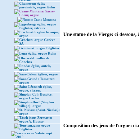
Chamoson: église
paroissiale, orgue Kuhn
Crans-Montana: Sacré-
Coeur, orgue
Photos: Crans-Montana
Eggerberg: église, orgue
Füglister, vitraux
Erschmatt: église baroque,
Une statue de la Vierge: ci-dessous, 
orgue
Grächen: orgue Genève
SA
Grimisuat: orgue Füglister
Lens: église, orgue Kuhn
Oberwald: vallée de
Conches
Randa: église, autels,
orgue
Saas-Balen: églises, orgue
Saas-Grund / Tamatten:
orgues
Saint-Léonard: église,
orgue, vitraux
Simplon Col: Hospice,
orgue Carlen
Simplon-Dorf (Simplon
village): orgue
St. Niklaus (Saint-Nicolas):
orgue
Täsch (sous Zermatt):
orgue A. Hauser
Composition des jeux de l'orgue: ci-
Tourtemagne: orgue
Füglister
Vacances en Valais: sept.
2019