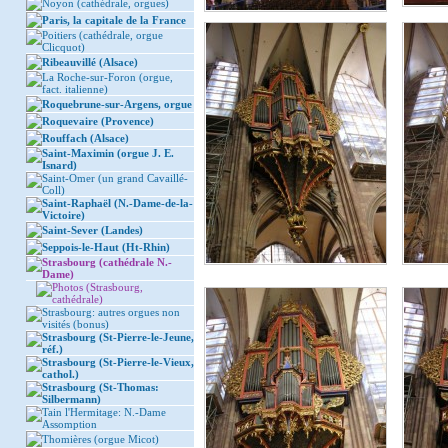
Noyon (cathédrale, orgues)
Paris, la capitale de la France
Poitiers (cathédrale, orgue
Clicquot)
Ribeauvillé (Alsace)
La Roche-sur-Foron (orgue,
fact. italienne)
Roquebrune-sur-Argens, orgue
Roquevaire (Provence)
Rouffach (Alsace)
Saint-Maximin (orgue J. E.
Isnard)
Saint-Omer (un grand Cavaillé-
Coll)
Saint-Raphaël (N.-Dame-de-la-
Victoire)
Saint-Sever (Landes)
Seppois-le-Haut (Ht-Rhin)
Strasbourg (cathédrale N.-
Dame)
Photos (Strasbourg,
cathédrale)
Strasbourg: autres orgues non
visités (bonus)
Strasbourg (St-Pierre-le-Jeune,
réf.)
Strasbourg (St-Pierre-le-Vieux,
cathol.)
Strasbourg (St-Thomas:
Silbermann)
Tain l'Hermitage: N.-Dame
Assomption
Thomières (orgue Micot)