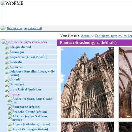
Retour à la page d'accueil
Vous êtes ici :
Accueil
>
Continents, pays, villes, li
Continents, pays, villes, lieux
Photos (Strasbourg, cathédrale)
Afrique du Sud
Allemagne
Angleterre (Great Britain)
Australie
Autriche
Belgique (Bruxelles, Liège, + div.
Bonus)
Canada
Danemark
Etats-Unis d'Amérique
France
Alsace (région), dans Grand
Est
Bourgogne (région)
Franche-Comté (région)
Altkirch (église N.-Dame,
orgue)
Angers (cathédrale, orgues)
Aups (Var: orgue italien)