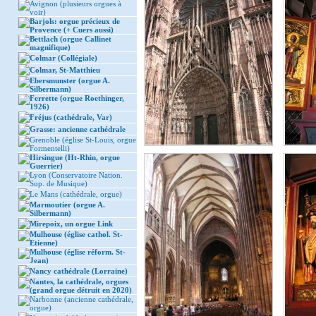
Avignon (plusieurs orgues à
voir)
Barjols: orgue précieux de
Provence (+ Cuers aussi)
Bettlach (orgue Callinet
magnifique)
Colmar (Collégiale)
Colmar, St-Matthieu
Ebersmunster (orgue A.
Silbermann)
Ferrette (orgue Roethinger,
1926)
Fréjus (cathédrale, Var)
Grasse: ancienne cathédrale
Grenoble (église St-Louis, orgue
Formentelli)
Hirsingue (Ht-Rhin, orgue
Guerrier)
Lyon (Conservatoire Nation.
Sup. de Musique)
Le Mans (cathédrale, orgue)
Marmoutier (orgue A.
Silbermann)
Mirepoix, un orgue Link
Mulhouse (église cathol. St-
Etienne)
Mulhouse (église réform. St-
Jean)
Nancy cathédrale (Lorraine)
Nantes, la cathédrale, orgues
(grand orgue détruit en 2020)
Narbonne (ancienne cathédrale,
orgue)