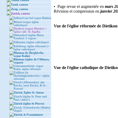
Valais, canton
Vaud, canton
• Page revue et augmentée en
mars 2
Zoug, canton
Révision et compression en
janvier 2
Zurich, canton
Adliswil (un bel orgue Mathis)
Bülach (orgue église
catholique)
Vue de l'église réformée de Dietikon 
Dietikon (orgue Metzler) +
église cath. St. Agatha
Dübendorf (église Maria
Frieden): 2 orgues
Fällanden (église catholique)
Kilchberg: église réformée (+
église catholique)
Rheinau (la Bergkirche,
orgue Kuhn)
Rheinau (église de l'Abbaye,
orgues)
Unterstammheim: orgue
Vue de l'église catholique de Dietiko
Kuhn, église réformée
Zollikon (la
Dreifaltigkeitskirche) + église
réformée
Zürich (Albisrieden): alte
Kirche, neue Kirche, & St.-
Konrad
Zürich, Eglise St. Anton
Zürich (église St. Peter und
Paul, cathol.)
Zürich (église St-Pierre)
Zürich: Erlöserkirche (Mathis-
Orgel)
Zürich, le Fraumünster