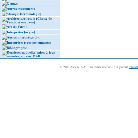
Orgues
Autres instruments
Musique (terminologie)
Architecture locale (Chaux-de-
Fonds, et environs)
Art du Vitrail
Interprètes (orgue)
Autres interprètes div.
Interprètes (tous instruments)
Bibliographie
Dernières nouvelles, mises à jour
récentes, adresse MAIL
© 2007 Arcantel SA. Tous droits réservés - Un produit
Interne