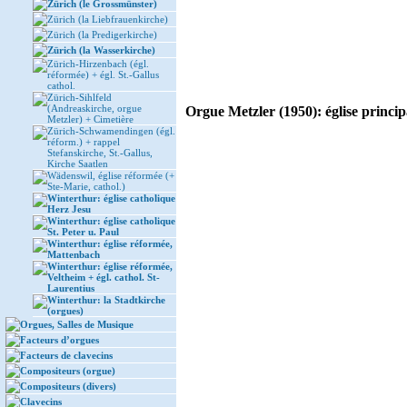
Zürich (le Grossmünster)
Zürich (la Liebfrauenkirche)
Zürich (la Predigerkirche)
Zürich (la Wasserkirche)
Zürich-Hirzenbach (égl.
réformée) + égl. St.-Gallus
cathol.
Zürich-Sihlfeld
(Andreaskirche, orgue
Orgue Metzler (1950): église principa
Metzler) + Cimetière
Zürich-Schwamendingen (égl.
réform.) + rappel
Stefanskirche, St.-Gallus,
Kirche Saatlen
Wädenswil, église réformée (+
Ste-Marie, cathol.)
Winterthur: église catholique
Herz Jesu
Winterthur: église catholique
St. Peter u. Paul
Winterthur: église réformée,
Mattenbach
Winterthur: église réformée,
Veltheim + égl. cathol. St-
Laurentius
Winterthur: la Stadtkirche
(orgues)
Orgues, Salles de Musique
Facteurs d’orgues
Facteurs de clavecins
Compositeurs (orgue)
Compositeurs (divers)
Clavecins