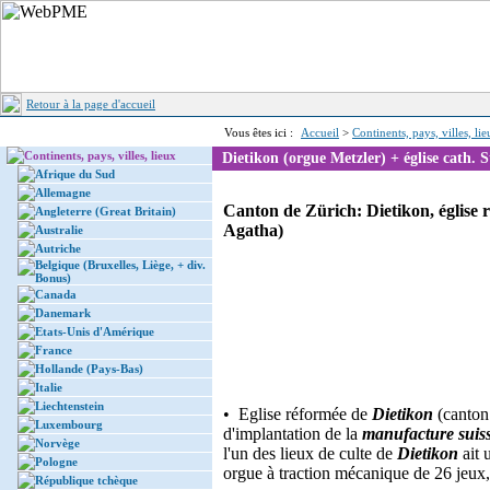
Retour à la page d'accueil
Vous êtes ici :
Accueil
>
Continents, pays, villes, li
Continents, pays, villes, lieux
Dietikon (orgue Metzler) + église cath. 
Afrique du Sud
Allemagne
Canton de Zürich: Dietikon, église r
Angleterre (Great Britain)
Agatha)
Australie
Autriche
Belgique (Bruxelles, Liège, + div.
Bonus)
Canada
Danemark
Etats-Unis d'Amérique
France
Hollande (Pays-Bas)
Italie
Liechtenstein
• Eglise réformée de
Dietikon
(canton
Luxembourg
d'implantation de la
manufacture suiss
Norvège
l'un des lieux de culte de
Dietikon
ait 
Pologne
orgue à traction mécanique de 26 jeux, 
République tchèque