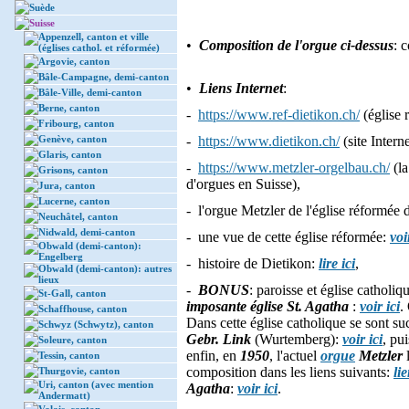
Suède
Suisse
Appenzell, canton et ville
•
Composition de l'orgue ci-dessus
: 
(églises cathol. et réformée)
Argovie, canton
Bâle-Campagne, demi-canton
•
Liens Internet
:
Bâle-Ville, demi-canton
Berne, canton
-
https://www.ref-dietikon.ch/
(église 
Fribourg, canton
Genève, canton
-
https://www.dietikon.ch/
(site Intern
Glaris, canton
-
https://www.metzler-orgelbau.ch/
(l
Grisons, canton
d'orgues en Suisse),
Jura, canton
Lucerne, canton
- l'orgue Metzler de l'église réformée
Neuchâtel, canton
Nidwald, demi-canton
- une vue de cette église réformée:
voi
Obwald (demi-canton):
Engelberg
- histoire de Dietikon:
lire ici
,
Obwald (demi-canton): autres
lieux
-
BONUS
: paroisse et église catholi
St-Gall, canton
imposante église St. Agatha
:
voir ici
.
Schaffhouse, canton
Dans cette église catholique se sont su
Schwyz (Schwytz), canton
Gebr. Link
(Wurtemberg):
voir ici
, pu
Soleure, canton
enfin, en
1950
, l'actuel
orgue
Metzler
l
Tessin, canton
composition dans les liens suivants:
li
Thurgovie, canton
Uri, canton (avec mention
Agatha
:
voir ici
.
Andermatt)