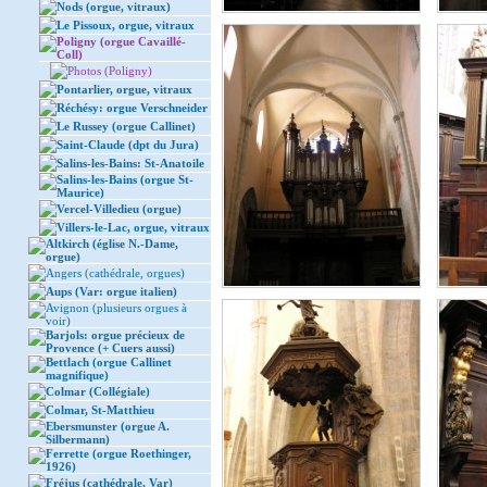
Nods (orgue, vitraux)
Le Pissoux, orgue, vitraux
Poligny (orgue Cavaillé-
Coll)
Photos (Poligny)
Pontarlier, orgue, vitraux
Réchésy: orgue Verschneider
Le Russey (orgue Callinet)
Saint-Claude (dpt du Jura)
Salins-les-Bains: St-Anatoile
Salins-les-Bains (orgue St-
Maurice)
Vercel-Villedieu (orgue)
Villers-le-Lac, orgue, vitraux
Altkirch (église N.-Dame,
orgue)
Angers (cathédrale, orgues)
Aups (Var: orgue italien)
Avignon (plusieurs orgues à
voir)
Barjols: orgue précieux de
Provence (+ Cuers aussi)
Bettlach (orgue Callinet
magnifique)
Colmar (Collégiale)
Colmar, St-Matthieu
Ebersmunster (orgue A.
Silbermann)
Ferrette (orgue Roethinger,
1926)
Fréjus (cathédrale, Var)