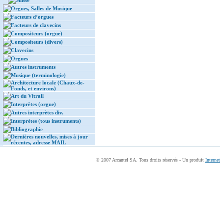
Suisse
Orgues, Salles de Musique
Facteurs d’orgues
Facteurs de clavecins
Compositeurs (orgue)
Compositeurs (divers)
Clavecins
Orgues
Autres instruments
Musique (terminologie)
Architecture locale (Chaux-de-
Fonds, et environs)
Art du Vitrail
Interprètes (orgue)
Autres interprètes div.
Interprètes (tous instruments)
Bibliographie
Dernières nouvelles, mises à jour
récentes, adresse MAIL
© 2007 Arcantel SA. Tous droits réservés - Un produit
Interne