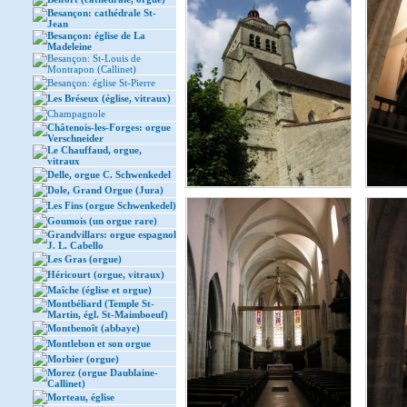
Besançon: cathédrale St-
Jean
Besançon: église de La
Madeleine
Besançon: St-Louis de
Montrapon (Callinet)
Besançon: église St-Pierre
Les Bréseux (église, vitraux)
Champagnole
Châtenois-les-Forges: orgue
Verschneider
Le Chauffaud, orgue,
vitraux
Delle, orgue C. Schwenkedel
Dole, Grand Orgue (Jura)
Les Fins (orgue Schwenkedel)
Goumois (un orgue rare)
Grandvillars: orgue espagnol
J. L. Cabello
Les Gras (orgue)
Héricourt (orgue, vitraux)
Maîche (église et orgue)
Montbéliard (Temple St-
Martin, égl. St-Maimboeuf)
Montbenoît (abbaye)
Montlebon et son orgue
Morbier (orgue)
Morez (orgue Daublaine-
Callinet)
Morteau, église