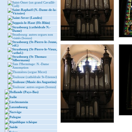
Saint-Omer (un grand Cavaillé-
Coll)
Saint-Raphaël (N.-Dame-de-la-
Victoire)
Saint-Sever (Landes)
Seppois-le-Haut (Ht-Rhin)
Strasbourg (cathédrale N.-
Dame)
Strasbourg: autres orgues non
visités (bonus)
Strasbourg (St-Pierre-le-Jeune,
réf.)
Strasbourg (St-Pierre-le-Vieux,
cathol.)
Strasbourg (St-Thomas:
Silbermann)
Tain l'Hermitage: N.-Dame
Assomption
Thomières (orgue Micot)
Toulouse (cathédrale St-Etienne)
Toulouse (Musée des Augustins)
Toulouse: autres orgues (bonus)
Hollande (Pays-Bas)
Italie
Liechtenstein
Luxembourg
Norvège
Pologne
République tchèque
Suède