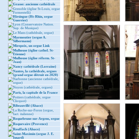
Grasse: ancienne cathédrale
Grenoble (église St-Louis, orgue
Formentelli)
Hirsingue (Ht-Rhin, orgue
Guerrier)
Lyon (Conservatoire Nation.
Sup. de Musique)
Le Mans (cathédrale, orgue)
Marmoutier (orgue A.
Silbermann)
Mirepoix, un orgue Link
Mulhouse (église cathol. St-
Etienne)
Mulhouse (église réform. St-
Jean)
Nancy cathédrale (Lorraine)
Nantes, la cathédrale, orgues
(grand orgue détruit en 2020)
Narbonne (ancienne cathédrale,
orgue)
Noyon (cathédrale, orgues)
Paris, la capitale de la France
Poitiers (cathédrale, orgue
Clicquot)
Ribeauvillé (Alsace)
La Roche-sur-Foron (orgue,
fact. italienne)
Roquebrune-sur-Argens, orgue
Roquevaire (Provence)
Rouffach (Alsace)
Saint-Maximin (orgue J. E.
Isnard)