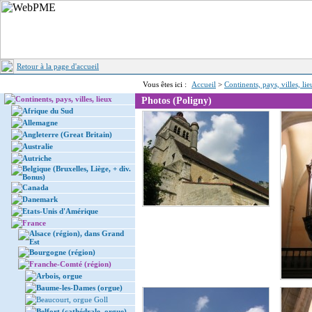
Retour à la page d'accueil
Vous êtes ici :
Accueil
>
Continents, pays, villes, li
Continents, pays, villes, lieux
Photos (Poligny)
Afrique du Sud
Allemagne
Angleterre (Great Britain)
Australie
Autriche
Belgique (Bruxelles, Liège, + div.
Bonus)
Canada
Danemark
Etats-Unis d'Amérique
France
Alsace (région), dans Grand
Est
Bourgogne (région)
Franche-Comté (région)
Arbois, orgue
Baume-les-Dames (orgue)
Beaucourt, orgue Goll
Belfort (cathédrale, orgue)