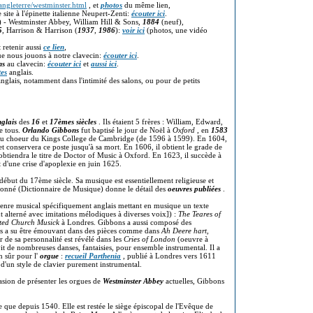
ngleterre/westminster.html
, et
photos
du même lien,
 site à l'épinette italienne Neupert-Zenti:
écouter ici
.
- Westminster Abbey, William Hill & Sons,
1884
(neuf),
5
, Harrison & Harrison (
1937
,
1986
):
voir ici
(photos, une vidéo
t retenir aussi
ce lien
,
 nous jouons à notre clavecin:
écouter ici
.
ns
au clavecin:
écouter ici
et
aussi ici
.
tes
anglais.
 anglais, notamment dans l'intimité des salons, ou pour de petits
glais
des
16
et
17èmes siècles
. Ils étaient 5 frères : William, Edward,
de tous.
Orlando Gibbons
fut baptisé le jour de Noël à
Oxford
, en
1583
ie du choeur du Kings College de Cambridge (de 1596 à 1599). En 1604,
 et conservera ce poste jusqu'à sa mort. En 1606, il obtient le grade de
btiendra le titre de Doctor of Music à Oxford. En 1623, il succède à
t d'une crise d'apoplexie en juin 1625.
début du 17ème siècle. Sa musique est essentiellement religieuse et
tionné (Dictionnaire de Musique) donne le détail des
oeuvres publiées
.
nre musical spécifiquement anglais mettant en musique un texte
alterné avec imitations mélodiques à diverses voix]) :
The Teares of
cted Church Musick
à Londres. Gibbons a aussi composé des
ns a su être émouvant dans des pièces comme dans
Ah Deere hart,
 de sa personnalité est révélé dans les
Cries of London
(oeuvre à
vit de nombreuses danses, fantaisies, pour ensemble instrumental. Il a
n sûr pour l'
orgue
:
recueil Parthenia
, publié à Londres vers 1611
 d'un style de clavier purement instrumental.
sion de présenter les orgues de
Westminster Abbey
actuelles, Gibbons
le que depuis 1540. Elle est restée le siège épiscopal de l'Evêque de