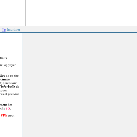
Imprimer
itraux
ge
: appuyer
lles
de ce site
ectuelle
©
) [
mention
:
'
info-bulle
de
diquer
ces et
prendre
.
ment
des
uche
F5
.
n
VPN
peut