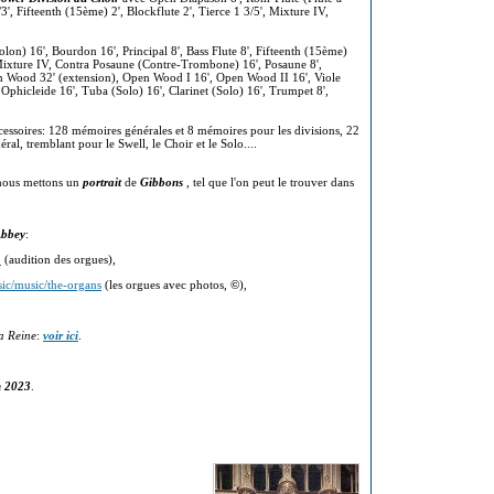
3', Fifteenth (15ème) 2', Blockflute 2', Tierce 1 3/5', Mixture IV,
on) 16', Bourdon 16', Principal 8', Bass Flute 8', Fifteenth (15ème)
, Mixture IV, Contra Posaune (Contre-Trombone) 16', Posaune 8',
 Wood 32' (extension), Open Wood I 16', Open Wood II 16', Viole
Ophicleide 16', Tuba (Solo) 16', Clarinet (Solo) 16', Trumpet 8',
essoires: 128 mémoires générales et 8 mémoires pour les divisions, 22
al, tremblant pour le Swell, le Choir et le Solo....
 nous mettons un
portrait
de
Gibbons
, tel que l'on peut le trouver dans
Abbey
:
8
(audition des orgues),
ic/music/the-organs
(les orgues avec photos,
©
),
la Reine
:
voir ici
.
n 2023
.