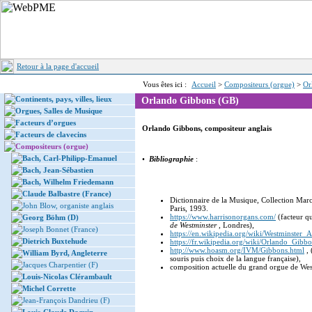
Retour à la page d'accueil
Vous êtes ici :
Accueil
>
Compositeurs (orgue)
>
Or
Continents, pays, villes, lieux
Orlando Gibbons (GB)
Orgues, Salles de Musique
Facteurs d’orgues
Orlando Gibbons, compositeur anglais
Facteurs de clavecins
Compositeurs (orgue)
Bach, Carl-Philipp-Emanuel
•
Bibliographie
:
Bach, Jean-Sébastien
Bach, Wilhelm Friedemann
Claude Balbastre (France)
Dictionnaire de la Musique, Collection Mar
John Blow, organiste anglais
Paris, 1993.
https://www.harrisonorgans.com/
(facteur qui
Georg Böhm (D)
de Westminster
, Londres),
Joseph Bonnet (France)
https://en.wikipedia.org/wiki/Westminster_
Dietrich Buxtehude
https://fr.wikipedia.org/wiki/Orlando_Gibb
http://www.hoasm.org/IVM/Gibbons.html
, 
William Byrd, Angleterre
souris puis choix de la langue française),
Jacques Charpentier (F)
composition actuelle du grand orgue de We
Louis-Nicolas Clérambault
Michel Corrette
Jean-François Dandrieu (F)