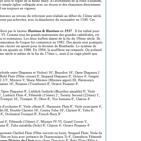
e sous le règne de la Reine Mary. A l'avènement de la reine Elizabeth,
ent simple église collégiale avec un doyen et des chanoines directement
l est toujours en vigueur.
 travaux au niveau du triforium sont réalisés au début du 15ème siècle.
urent pas achevées, avec la dissolution du monastère en 1540. Ces
 élevé par le facteur
Harrison & Harrison
en
1937
. Il fut utilisé pour
 VI. Comme tous les grands instruments des grandes cathédrales, cet
s et extensions. Les deux buffets datent de la fin du 19ème siècle. Ils
tauration de l'orgue fut commencé en 1982. Des ajouts sont pratiqués
ème clavier
est ajouté pour la division de Bombarde. Le système de
de est ajoutée en 1986. En 1994, la soufflerie est restaurée. On prétend
e siècle et même de la fin du 17ème s., mais il ne s'agit plutôt que
bride entre Diapason et Violon) 16', Bourdon 16', Open Diapason I
, Hohl Flute (Flûte creuse) 8', Stopped Diapason 8', Octave 4', Geigen
t 2 2/3', Mixture V, Sharp Mixture (Mixture aiguë) III, Harmonics
osaune 16', Posaune (Trombone) 8', Octave Posaune 4'.
', Open Diapason 8', Lieblich Gedeckt (Bourdon aimable) 8', Viole
 4', Lieblich Flute 4', Fifteenth (15ème) 2', Twenty Second (22ème) 1',
 Trumpet 16', Trumpet 8', Oboe 8', Vox humana 8', Clairon 4'.
 d'orchestre 8', Viole céleste 8', Harmonic Flute 8', Viole octaviante 4',
es III, Double Clarinet 16', Contra Tuba 16', Clarinet 8', Tuba 8',
 8', Orchestral Trumpet 8', French Horn 8'.
pal 4', Fifteenth (15ème) 2', Mixture IV-VI, Grand Cornet V,
e 8', Tuba mirabilis (Solo) 8', Clairon 4', Octave Posaune 4'.
prenant Claribel Flute (Flûte ouverte en bois), Stopped Flute, Viola da
lûte en bois avec présence de l'harmonique 3) 4', Gemshorn Fifteenth
ower Division du Choir
avec Open Diapason 8', Rohr Flute (Flûte à