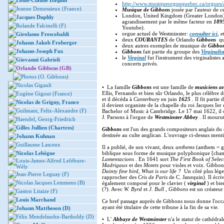
Louis-Claude Daquin
http://www.musiqueorguequebec.ca/orgues/a
Jeanne Demessieux (France)
Musique de Gibbons
jouée par l'auteur de ce
London, United Kingdom (Greater London) 
Jacques Duphly
agrandissement par le même facteur en
189
Rolande Falcinelli (F)
Youtube).
orgue actuel de Westminster:
consulter ici
, e
Girolamo Frescobaldi
deux
COURANTES
de Orlando
Gibbons
que
Johann Jakob Froberger
deux autres exemples de musique de
Gibbo
Johann-Joseph Fux
Gibbons
fait partie du groupe des
Virginalis
le
Virginal
fut l'instrument des virginalistes
Giovanni Gabrieli
concerts privés.
Orlando Gibbons (GB)
Photos (O. Gibbons)
Nicolas Gigault
• La famille
Gibbons
est une famille de
musiciens an
Ellis, Fernando et bien sûr Orlando, le plus célèbre 
Eugène Gigout (France)
et il décéda à
Canterbury
en juin
1625
. Il fit part
Nicolas de Grigny, France
il devient organiste de la chapelle du roi Jacques Ier
Guilmant, Felix-Alexandre (F)
Bachelor of Music à Cambridge. Le 17 mai 1622, il o
J. Parsons à l'orgue de
Westminster Abbey
. Il mouru
Haendel, Georg-Friedrich
Gilles Jullien (Chartres)
Gibbons
est l'un des grands compositeurs anglais du 
destinée au culte anglican. L'ouvrage ci-dessus men
Johann Kuhnau
Guillaume Lasceux
Il a publié, de son vivant, deux
anthems
(anthem = ge
Nicolas Lebègue
biblique sous forme de musique polyphonique [chant 
Lamentacions
. En 1641 sort
The First Book of Sele
Louis-James-Alfred Lefébure-
Madrigaux
et des
Motets
pour violes et voix. Gibbo
Wély
Dainty fine bird, What is our life ?
Un côté plus léger
Jean-Pierre Leguay (F)
rapprocher des
Cris de Paris
de C. Janequin). Il écri
Nicolas Jacques Lemmens (B)
également composé pour le clavier (
virginal
) et bie
(?). Avec
W. Byrd
et
J. Bull
,
Gibbons
est un créateur
Gaston Litaize (F)
Louis Marchand
Ce bref passage auprès de Gibbons nous donne l'occa
ayant été titulaire de cette tribune à la fin de sa vie.
Johann Mattheson (D)
Félix Mendelssohn-Bartholdy (D)
• L'
Abbaye de Westminster
n'a le statut de cathédra