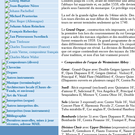
Georg Muffat
Londres jusqu'en 1556, avant de redevenir une abbay
l'abbaye fut supprimée et, en juillet 1559, elle devi
Jean-Baptiste Nôtre
placés sous l'autorité du monarque. Ce privilège roya
Johann Pachelbel
La nef de la grande église date du 14ème siècle. Des
Michael Praetorius
Les tours élevées au tout début du 16ème siècle ne f
Max Reger (Allemagne)
tours ne seront terminées seulement qu'en 1740.
Johann-Adam Reincken
Le
Grand Orgue
, construction très imposante, a été
François Roberday
la première fois lors du couronnement du roi George
Jan Pieterszoon Sweelinck
orgue a subi des travaux réguliers et des modification
furent restaurés en 1959. Un grand programme de res
Jean Titelouze
dans différentes divisions de l'instrument. Un
cinqui
Charles Tournemire (France)
traction électrique est révisé. La division de Bombar
que cet orgue contiendrait encore des tuyaux du 18èm
Louis Vierne, compositeur français
d'une tradition, et non d'un fait vraiment prouvé.
Charles-Marie Widor
Compositeurs (divers)
•
Composition de l'orgue de Westminster Abbey
:
Clavecins
Great
: Grand-Orgue avec Double Geigen (genre d'hy
Orgues
8', Open Diapason II 8', Geigen (littéral.: Violon) 8'
Principal 4', Wald Flute (Waldflöte) 4', Octave Quin
Autres instruments
(Diapasons ouverts en plusieurs rangs) IV, Contra P
Musique (terminologie)
Architecture locale (Chaux-de-
Swell
: Récit expressif (enclosed) avec Quintaton 16
Fonds, et environs)
d'amour 8', Salicional 8', Vox Angelica 8', Principal
Sesquialtera II, Mixture V, Contra Oboe 16', Double
Art du Vitrail
Interprètes (orgue)
Solo
(clavier 3 expressif) avec Contre Viole 16', Viole
Autres interprètes div.
Concert Flute 4', Harmonic Piccolo 2', Cornet de Viol
Tuba mirabilis 8', Cor anglais 8', Orchestral Hautboy
Interprètes (tous instruments)
Bibliographie
Bombarde
(clavier 5) avec Open Diapason 8', Princi
Bombarde 16', Contra Posaune 16', Trumpet 8', Posaun
Dernières nouvelles, mises à jour
récentes, adresse MAIL
Division Choir
avec
Upper Division
(expressive) com
Gamba 8', Gemshorn 4', Flauto Traverso 4', Nason (F
2', Mixture II, Cornopean (genre de Trompette) 8'.
L