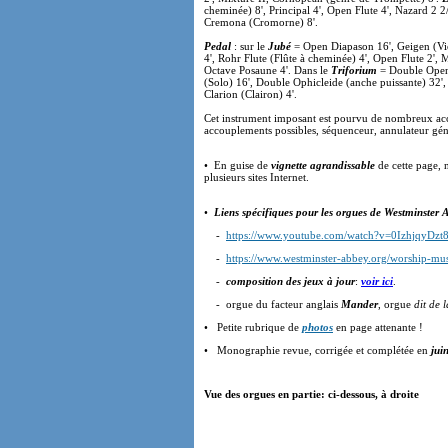
cheminée) 8', Principal 4', Open Flute 4', Nazard 2 2/
Cremona (Cromorne) 8'.
Pedal
: sur le
Jubé
= Open Diapason 16', Geigen (Viol
4', Rohr Flute (Flûte à cheminée) 4', Open Flute 2'
Octave Posaune 4'. Dans le
Triforium
= Double Open
(Solo) 16', Double Ophicleide (anche puissante) 32', 
Clarion (Clairon) 4'.
Cet instrument imposant est pourvu de nombreux acc
accouplements possibles, séquenceur, annulateur génér
• En guise de
vignette agrandissable
de cette page,
plusieurs sites Internet.
•
Liens spécifiques pour les orgues de Westminster 
-
https://www.youtube.com/watch?v=0IzhjqyDzt
-
https://www.westminster-abbey.org/worship-mus
-
composition des jeux à jour
:
voir ici
.
- orgue du facteur anglais
Mander
, orgue
dit de 
• Petite rubrique de
photos
en page attenante !
• Monographie revue, corrigée et complétée en
jui
Vue des orgues en partie: ci-dessous, à droite