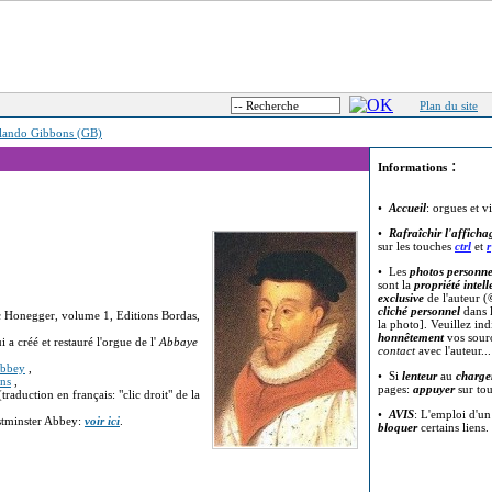
Plan du site
lando Gibbons (GB)
:
Informations
•
Accueil
: orgues et v
•
Rafraîchir l'afficha
sur les touches
ctrl
et
r
• Les
photos personne
sont la
propriété intell
exclusive
de l'auteur (
cliché personnel
dans l
c Honegger, volume 1, Editions Bordas,
la photo]. Veuillez in
honnêtement
vos sour
 a créé et restauré l'orgue de l'
Abbaye
contact
avec l'auteur..
Abbey
,
• Si
lenteur
au
charge
ons
,
pages:
appuyer
sur to
(traduction en français: "clic droit" de la
•
AVIS
: L'emploi d'u
stminster Abbey:
voir ici
.
bloquer
certains liens.