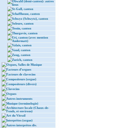
Obwald (demi-canton): autres
lieux
St-Gall, canton
Schaffhouse, canton
Schwyz (Schwytz), canton
Soleure, canton
Tessin, canton
Thurgovie, canton
Uri, canton (avec mention
Andermatt)
Valais, canton
Vaud, canton
Zoug, canton
Zurich, canton
Orgues, Salles de Musique
Facteurs d’orgues
Facteurs de clavecins
Compositeurs (orgue)
Compositeurs (divers)
Clavecins
Orgues
Autres instruments
Musique (terminologie)
Architecture locale (Chaux-de-
Fonds, et environs)
Art du Vitrail
Interprètes (orgue)
Autres interprètes div.