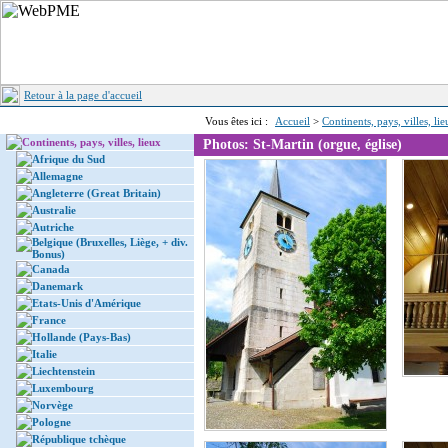
Retour à la page d'accueil
Vous êtes ici :
Accueil
>
Continents, pays, villes, li
Continents, pays, villes, lieux
Photos: St-Martin (orgue, église)
Afrique du Sud
Allemagne
Angleterre (Great Britain)
Australie
Autriche
Belgique (Bruxelles, Liège, + div.
Bonus)
Canada
Danemark
Etats-Unis d'Amérique
France
Hollande (Pays-Bas)
Italie
Liechtenstein
Luxembourg
Norvège
Pologne
République tchèque