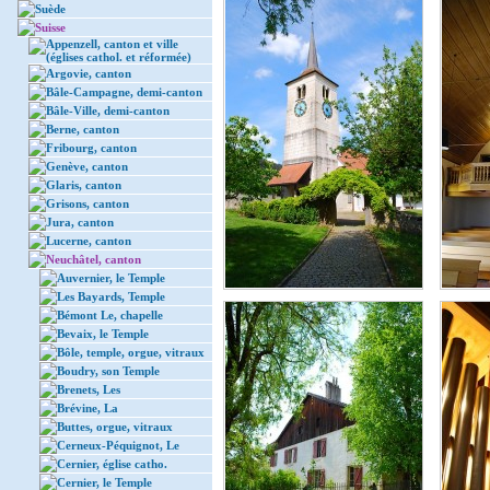
Suède
Suisse
Appenzell, canton et ville
(églises cathol. et réformée)
Argovie, canton
Bâle-Campagne, demi-canton
Bâle-Ville, demi-canton
Berne, canton
Fribourg, canton
Genève, canton
Glaris, canton
Grisons, canton
Jura, canton
Lucerne, canton
Neuchâtel, canton
Auvernier, le Temple
Les Bayards, Temple
Bémont Le, chapelle
Bevaix, le Temple
Bôle, temple, orgue, vitraux
Boudry, son Temple
Brenets, Les
Brévine, La
Buttes, orgue, vitraux
Cerneux-Péquignot, Le
Cernier, église catho.
Cernier, le Temple