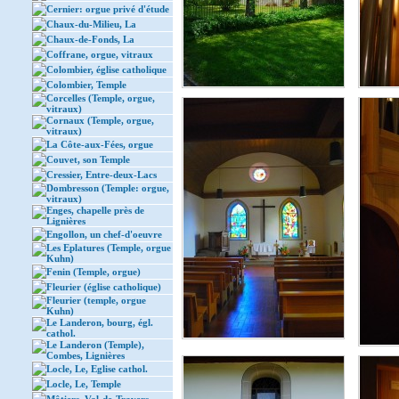
Cernier: orgue privé d'étude
Chaux-du-Milieu, La
Chaux-de-Fonds, La
Coffrane, orgue, vitraux
Colombier, église catholique
Colombier, Temple
Corcelles (Temple, orgue,
vitraux)
Cornaux (Temple, orgue,
vitraux)
La Côte-aux-Fées, orgue
Couvet, son Temple
Cressier, Entre-deux-Lacs
Dombresson (Temple: orgue,
vitraux)
Enges, chapelle près de
Lignières
Engollon, un chef-d'oeuvre
Les Eplatures (Temple, orgue
Kuhn)
Fenin (Temple, orgue)
Fleurier (église catholique)
Fleurier (temple, orgue
Kuhn)
Le Landeron, bourg, égl.
cathol.
Le Landeron (Temple),
Combes, Lignières
Locle, Le, Eglise cathol.
Locle, Le, Temple