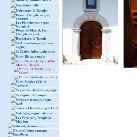
Môtiers, Val-de-Travers
Neuchâtel, ville
Noiraigue (le Temple)
Peseux (Temple, orgue,
vitraux)
Les Planchettes (orgue
Garnier)
Ponts-de-Martel, Les
(Temple, orgue)
Rochefort, le Temple
St-Aubin-Sauges (vitraux,
orgue)
St-Blaise, église catholique
Saint-Blaise, temple
Saint-Martin (Chézard-St-
Martin), Temple
Photos: St-Martin (orgue,
église)
Photos: St-Martin (vitraux)
Saint-Sulpice (Val-de-
Travers)
Sagne, La, Temple, paysage
Savagnier, le Temple
Serrières (temple, orgue
neuf)
Travers (Temple, orgue Goll)
Valangin, orgue, vitraux
Les Verrières, Temple de
Meudon
Nidwald, demi-canton
Obwald (demi-canton):
Engelberg