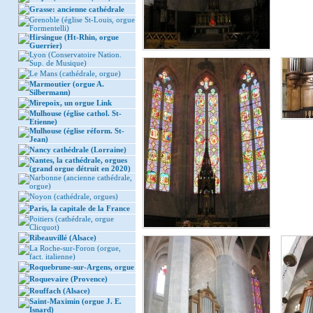
Grasse: ancienne cathédrale
Grenoble (église St-Louis, orgue
Formentelli)
Hirsingue (Ht-Rhin, orgue
Guerrier)
Lyon (Conservatoire Nation.
Sup. de Musique)
Le Mans (cathédrale, orgue)
Marmoutier (orgue A.
Silbermann)
Mirepoix, un orgue Link
Mulhouse (église cathol. St-
Etienne)
Mulhouse (église réform. St-
Jean)
Nancy cathédrale (Lorraine)
Nantes, la cathédrale, orgues
(grand orgue détruit en 2020)
Narbonne (ancienne cathédrale,
orgue)
Noyon (cathédrale, orgues)
Paris, la capitale de la France
Poitiers (cathédrale, orgue
Clicquot)
Ribeauvillé (Alsace)
La Roche-sur-Foron (orgue,
fact. italienne)
Roquebrune-sur-Argens, orgue
Roquevaire (Provence)
Rouffach (Alsace)
Saint-Maximin (orgue J. E.
Isnard)