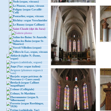
Nods (orgue, vitraux)
Le Pissoux, orgue, vitraux
Poligny (orgue Cavaillé-
Coll)
Pontarlier, orgue, vitraux
Réchésy: orgue Verschneider
Le Russey (orgue Callinet)
Saint-Claude (dpt du Jura)
Galerie photos
Salins-les-Bains: St-Anatoile
Salins-les-Bains (orgue St-
Maurice)
Vercel-Villedieu (orgue)
Villers-le-Lac, orgue, vitraux
Altkirch (église N.-Dame,
orgue)
Angers (cathédrale, orgues)
Aups (Var: orgue italien)
Avignon (plusieurs orgues à
voir)
Barjols: orgue précieux de
Provence (+ Cuers aussi)
Bettlach (orgue Callinet
magnifique)
Colmar (Collégiale)
Colmar, St-Matthieu
Ebersmunster (orgue A.
Silbermann)
Ferrette (orgue Roethinger,
1926)
Fréjus (cathédrale, Var)