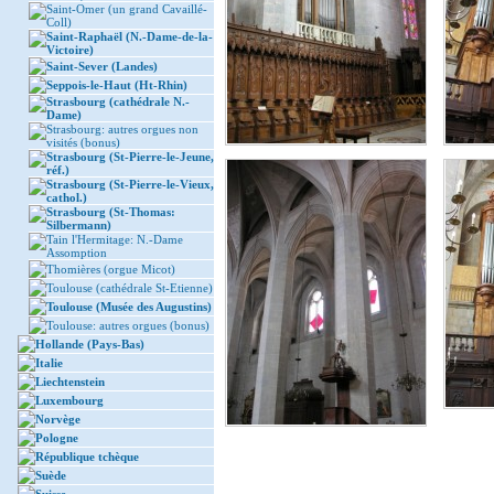
Saint-Omer (un grand Cavaillé-
Coll)
Saint-Raphaël (N.-Dame-de-la-
Victoire)
Saint-Sever (Landes)
Seppois-le-Haut (Ht-Rhin)
Strasbourg (cathédrale N.-
Dame)
Strasbourg: autres orgues non
visités (bonus)
Strasbourg (St-Pierre-le-Jeune,
réf.)
Strasbourg (St-Pierre-le-Vieux,
cathol.)
Strasbourg (St-Thomas:
Silbermann)
Tain l'Hermitage: N.-Dame
Assomption
Thomières (orgue Micot)
Toulouse (cathédrale St-Etienne)
Toulouse (Musée des Augustins)
Toulouse: autres orgues (bonus)
Hollande (Pays-Bas)
Italie
Liechtenstein
Luxembourg
Norvège
Pologne
République tchèque
Suède