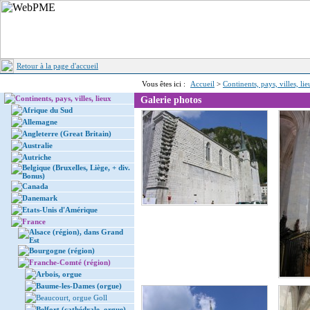
Retour à la page d'accueil
Vous êtes ici :
Accueil
>
Continents, pays, villes, li
Continents, pays, villes, lieux
Galerie photos
Afrique du Sud
Allemagne
Angleterre (Great Britain)
Australie
Autriche
Belgique (Bruxelles, Liège, + div.
Bonus)
Canada
Danemark
Etats-Unis d'Amérique
France
Alsace (région), dans Grand
Est
Bourgogne (région)
Franche-Comté (région)
Arbois, orgue
Baume-les-Dames (orgue)
Beaucourt, orgue Goll
Belfort (cathédrale, orgue)