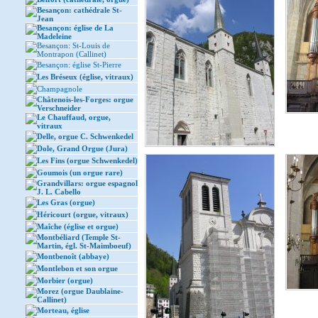
Besançon: cathédrale St-
Jean
Besançon: église de La
Madeleine
Besançon: St-Louis de
Montrapon (Callinet)
Besançon: église St-Pierre
Les Bréseux (église, vitraux)
Champagnole
Châtenois-les-Forges: orgue
Verschneider
Le Chauffaud, orgue,
vitraux
Delle, orgue C. Schwenkedel
Dole, Grand Orgue (Jura)
Les Fins (orgue Schwenkedel)
Goumois (un orgue rare)
Grandvillars: orgue espagnol
J. L. Cabello
Les Gras (orgue)
Héricourt (orgue, vitraux)
Maîche (église et orgue)
Montbéliard (Temple St-
Martin, égl. St-Maimboeuf)
Montbenoît (abbaye)
Montlebon et son orgue
Morbier (orgue)
Morez (orgue Daublaine-
Callinet)
Morteau, église