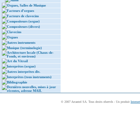
Suisse
Orgues, Salles de Musique
Facteurs d’orgues
Facteurs de clavecins
Compositeurs (orgue)
Compositeurs (divers)
Clavecins
Orgues
Autres instruments
Musique (terminologie)
Architecture locale (Chaux-de-
Fonds, et environs)
Art du Vitrail
Interprètes (orgue)
Autres interprètes div.
Interprètes (tous instruments)
Bibliographie
Dernières nouvelles, mises à jour
récentes, adresse MAIL
© 2007 Arcantel SA. Tous droits réservés - Un produit
Interne