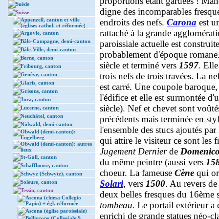
proportions étant gardées ! Ma
Suède
digne des incomparables fresques
Suisse
Appenzell, canton et ville
endroits des nefs.
Carona
est un
(églises cathol. et réformée)
rattaché à la grande aggloméra
Argovie, canton
Bâle-Campagne, demi-canton
paroissiale actuelle est construit
Bâle-Ville, demi-canton
probablement d'époque romane.
Berne, canton
siècle et terminé vers
1597
. Ell
Fribourg, canton
trois nefs de trois travées. La n
Genève, canton
Glaris, canton
est carré. Une coupole baroque,
Grisons, canton
l'édifice et elle est surmontée 
Jura, canton
siècle). Nef et chevet sont voûté
Lucerne, canton
Neuchâtel, canton
précédents mais terminée en styl
Nidwald, demi-canton
l'ensemble des stucs ajoutés par 
Obwald (demi-canton):
Engelberg
qui attire le visiteur ce sont les
Obwald (demi-canton): autres
Jugement Dernier
de
Domenico
lieux
St-Gall, canton
du même peintre (aussi vers
15
Schaffhouse, canton
choeur. La fameuse
Cène
qui or
Schwyz (Schwytz), canton
Solari
, vers
1500
. Au revers de
Soleure, canton
Tessin, canton
deux belles fresques du 16ème s
Ascona (chiesa Collegio
tombeau
. Le portail extérieur a 
Papio) + égl. réformée
Ascona (église paroissiale)
enrichi de grande statues néo-cl
Bellinzone (Collegiale S.