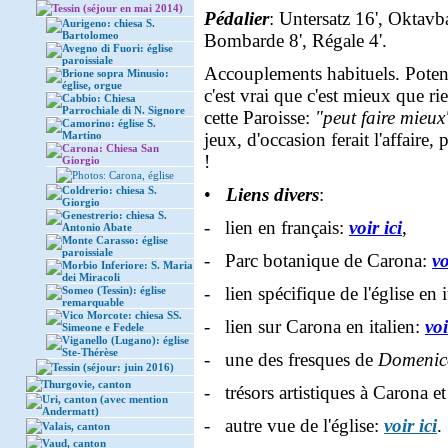
Tessin (séjour en mai 2014)
Pédalier
: Untersatz 16', Oktavb
Aurigeno: chiesa S.
Bartolomeo
Bombarde 8', Régale 4'.
Avegno di Fuori: église
paroissiale
Accouplements habituels. Poten
Brione sopra Minusio:
église, orgue
c'est vrai que c'est mieux que ri
Cabbio: Chiesa
Parrochiale di N. Signore
cette Paroisse:
"peut faire mieux
Camorino: église S.
Martino
jeux, d'occasion ferait l'affaire
Carona: Chiesa San
!
Giorgio
Photos: Carona, église
Coldrerio: chiesa S.
•
Liens divers
:
Giorgio
Genestrerio: chiesa S.
- lien en français:
voir ici
,
Antonio Abate
Monte Carasso: église
paroissiale
- Parc botanique de Carona:
vo
Morbio Inferiore: S. Maria
dei Miracoli
- lien spécifique de l'église en i
Someo (Tessin): église
remarquable
Vico Morcote: chiesa SS.
- lien sur Carona en italien:
voi
Simeone e Fedele
Viganello (Lugano): église
Ste-Thérèse
- une des fresques de
Domenic
Tessin (séjour: juin 2016)
Thurgovie, canton
- trésors artistiques à Carona et
Uri, canton (avec mention
Andermatt)
- autre vue de l'église:
voir ici
.
Valais, canton
Vaud, canton