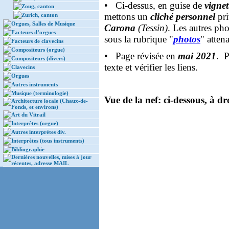
• Ci-dessus, en guise de
vignet
Zoug, canton
mettons un
cliché personnel
pri
Zurich, canton
Orgues, Salles de Musique
Carona
(Tessin)
. Les autres pho
Facteurs d’orgues
sous la rubrique "
photos
" atten
Facteurs de clavecins
Compositeurs (orgue)
• Page révisée en
mai 2021
. 
Compositeurs (divers)
texte et vérifier les liens.
Clavecins
Orgues
Autres instruments
Musique (terminologie)
Vue de la nef: ci-dessous, à dr
Architecture locale (Chaux-de-
Fonds, et environs)
Art du Vitrail
Interprètes (orgue)
Autres interprètes div.
Interprètes (tous instruments)
Bibliographie
Dernières nouvelles, mises à jour
récentes, adresse MAIL