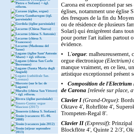
Pietro e Stefano) + égl.
Carona est exceptionnel par ses ég
réform.
églises, notamment une église S
Carasso (église, orgue)
Gerra Gambarogno (égl.
des fresques de la fin du Moyen
paroissiale)
ou de résidence de plusieurs fami
Gordola (église paroissiale)
Locarno (Chiesa Nuova)
Solari) qui émigrèrent dans tout
Locarno (chiesa S. Antonio)
pour porter l'art italien partout 
Locarno (chiesa S.
Francesco)
évidence.
Locarno (Madonna del
Sasso)
• L'
orgue
: malheureusement, ce
Lugano (église Sant’Antonio
Abate) + égl. réform.
orgue électronique
(Electrium)
d
Lugano (chiesa San Carlo
Borromeo)
manque vraiment, en ce lieu, u
Lugano (Santa Maria degli
Angioli)
artistique exceptionnel présent s
Lugano (cathédrale San.
Lorenzo)
•
Composition de l
'
Electrium
Morcote (sur le lac de
Lugano)
de Carona
[relevée sur place, a
Muralto (chiesa San Vittore)
+ égl. réform.
Rivera (église paroissiale)
Clavier I
(Grand-Orgue)
: Bordu
Tenero-Contra: orgue
Oktave 4', Rohrflöte 4', Superok
Mascioni (2017)
Tesserete (chiesa S. Stefano)
Trompeten-Regal 8'.
Tessin (vacances: 05.-06.
2008)
Clavier II
(Expressif)
: Prinzipal
Tessin (vacances juin 2012)
Tessin (séjour septembre
Blockflöte 4', Quinte 2 2/3', Okta
2013)