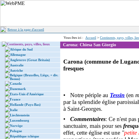
Retour à la page d'accueil
Vous êtes ici :
Accueil
>
Continents, pays, villes, li
Continents, pays, villes, lieux
Carona: Chiesa San Giorgio
Afrique du Sud
Allemagne
Angleterre (Great Britain)
Carona (commune de Lugano): 
Australie
fresques
Autriche
Belgique (Bruxelles, Liège, + div.
Bonus)
Canada
Danemark
• Notre périple au
Tessin
(en
m
Etats-Unis d'Amérique
France
par la splendide église paroissia
Hollande (Pays-Bas)
à Saint-Georges.
Italie
Liechtenstein
•
Commentaires
: Ce n'est pas
Luxembourg
sanctuaire, mais pour ses
fresqu
Norvège
Pologne
effet, cette église est une
"
petite
République tchèque